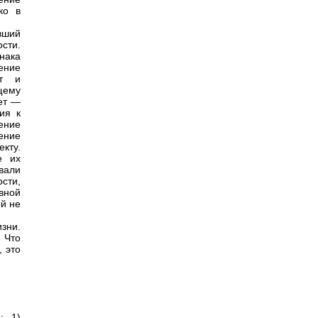
ко в
вший
сти.
нака
ение
ит и
щему
нет —
ия к
ение
ение
екту.
е их
вали
сти,
вной
й не
зни.
 Что
, это
: 1)