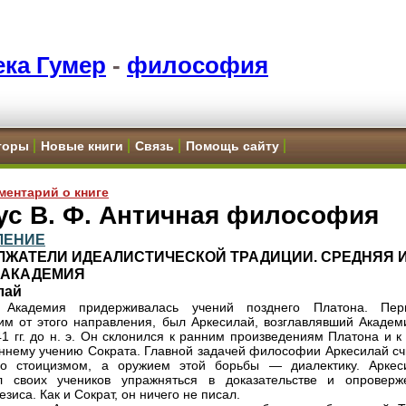
ка Гумер
-
философия
торы
Новые книги
Связь
Помощь сайту
ментарий о книге
ус В. Ф. Античная философия
ЛЕНИЕ
ЛЖАТЕЛИ ИДЕАЛИСТИЧЕСКОЙ ТРАДИЦИИ. СРЕДНЯЯ 
 АКАДЕМИЯ
лай
 Академия придерживалась учений позднего Платона. Пер
м от этого направления, был Аркесилай, возглавлявший Академ
1 гг. до н. э. Он склонился к ранним произведениям Платона и к
ннему учению Сократа. Главной задачей философии Аркесилай сч
со стоицизмом, а оружием этой борьбы — диалектику. Аркес
ял своих учеников упражняться в доказательстве и опроверж
езиса. Как и Сократ, он ничего не писал.