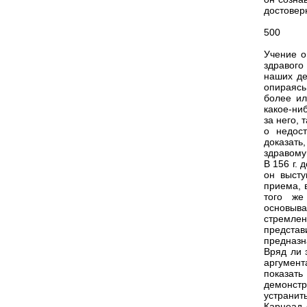
достовер
500
Учение о
здравого
наших де
опираясь
более ил
какое-ни
за него, 
о недос
доказат
здравому
В 156 г. 
он высту
приема, 
того же
основыва
стремлен
предст
предназн
Вряд ли 
аргумен
показат
демонстр
устранит
Карнеад 