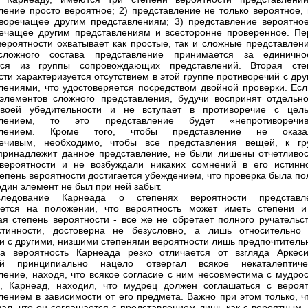
ление просто вероятное; 2) представление не только вероятное, 
воречащее другим представлениям; 3) представление вероятное
ечащее другим представлениям и всесторонне проверенное. Пе
вероятности охватывает как простые, так и сложные представлени
сложного состава представление принимается за единичн
тся из группы сопровождающих представлений. Вторая сте
сти характеризуется отсутствием в этой группе противоречий с др
лениями, что удостоверяется посредством двойной проверки. Есл
элементов сложного представления, будучи воспринят отдельно
своей убедительности и не вступает в противоречие с цел
влением, то это представление будет «непротиворечи
влением. Кроме того, чтобы представление не оказа
речивым, необходимо, чтобы все представления вещей, к гр
принадлежит данное представление, не были лишены отчетливос
вероятности и не возбуждали никаких сомнений в его истинно
тепень вероятности достигается убеждением, что проверка была п
один элемент не был при ней забыт.
ледование Карнеада о степенях вероятности представл
ается на положении, что вероятность может иметь степени и
я степень вероятности - все же не обретает полного ручательст
стинности, достоверна не безусловно, а лишь относительно
и с другими, низшими степенями вероятности лишь предпочтитель
а вероятность Карнеада резко отличается от взгляда Аркеси
ай принципиально нацело отвергал всякое некаталептиче
ление, находя, что всякое согласие с ним несовместима с мудрос
, Карнеад, находил, что мудрец должен соглашаться с вероя
лением в зависимости от его предмета. Важно при этом только, ч
вал, что он соглашается с представлением лишь как с вероятным,