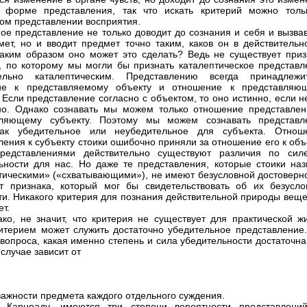
в форме представления, так что искать критерий можно толь
ом представлении восприятия.
ое представление не только доводит до сознания и себя и вызва
мет, но и вводит предмет точно таким, каков он в действительно
аким образом оно может это сделать? Ведь не существует приз
, по которому мы могли бы признать каталептическое представл
тельно каталептическим. Представлению всегда принадлеж
ие к представляемому объекту и отношение к представляю
. Если представление согласно с объектом, то оно истинно, если 
о. Однако сознавать мы можем только отношение представлен
вляющему субъекту. Поэтому мы можем сознавать представл
как убедительное или неубедительное для субъекта. Отнош
ления к субъекту стоики ошибочно приняли за отношение его к объ
редставлениями действительно существуют различия по сил
ьности для нас. Но даже те представления, которые стоики наз
тическими» («схватывающими»), не имеют безусловной достоверно
 признака, который мог бы свидетельствовать об их безусло
ти. Никакого критерия для познания действительной природы веще
т.
ако, не значит, что критерия не существует для практической жи
итерием может служить достаточно убедительное представление.
 вопроса, какая именно степень и сила убедительности достаточна
случае зависит от
важности предмета каждого отдельного суждения.
о Карнеаду, имеются три степени вероятности представлений