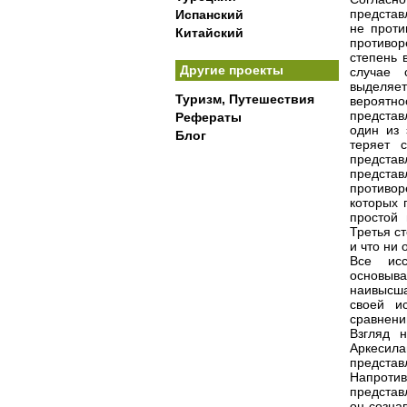
представ
Испанский
не проти
Китайский
противор
степень 
Другие проекты
случае 
выделяе
Туризм, Путешествия
вероятно
представ
Рефераты
один из 
Блог
теряет 
предста
предста
противо
которых 
простой 
Третья с
и что ни 
Все исс
основыв
наивысша
своей и
сравнени
Взгляд н
Аркесил
представ
Напротив
представ
он созна