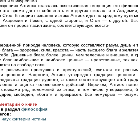
зма и эпикуреизма.
оззрениях Антиоха сказалась эклектическая тенденция его филосо
в это время дает о себе знать и в других школах: и в Академии,
 в Стое. В теории познания и этике Антиох идет по среднему пути 
 Академии и Ликея, с одной стороны, и Стои — с другой. Вы
зни он пророзгласил жизнь, соответствующую всесто-
вершенной природе человека, которую составляют разум, душа и т
 блага — здоровье, сила, красота — часть высшего блага и желат
себе. Душевные блага более ценны, чем телесные и внешние, а с
 благ наибольшие и наиболее ценные — нравственные, так как
ются на свободе воли.
не различали проступков и преступлений, считали их равны
и ценности. Напротив, Антиох утверждает градацию ценности б
следовала градация дурного, а также соответствующее этой град
ление и оценка человеческих действий. Впрочем, Антиох повто
 стоиками ряд положений их этики, в том числе утверждение, б
удрец свободен, «богат» и прекрасен. Все немудрые — безум
ментарий о книге
 в раздел
философия
егов:
 наук
критерии истины