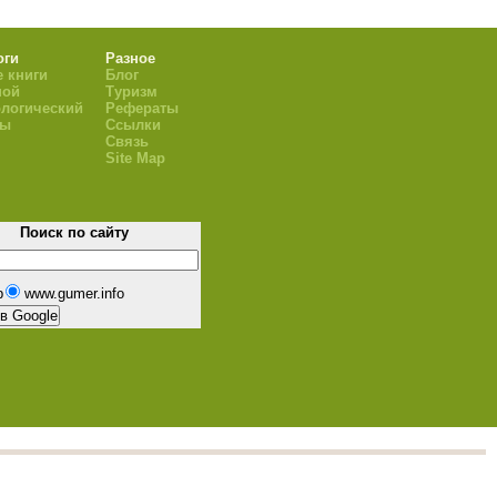
оги
Разное
 книги
Блог
ной
Туризм
логический
Рефераты
ры
Ссылки
Связь
Site Map
Поиск по сайту
b
www.gumer.info