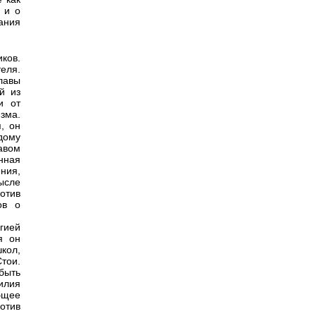
 и о
ания
иков.
еля.
лавы
й из
и от
зма.
, он
дому
авом
нная
ния,
ысле
отив
ов о
гией
я он
кол,
тои.
быть
силия
бщее
отив