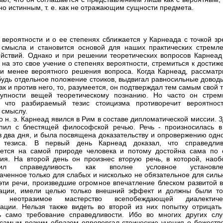
но истинным, т. е. как не отражающим сущности предмета.
 вероятности и о ее степенях сближается у Карнеада с точкой зр
 смысла и становится основой для наших практических стремле
йствий. Однако и при решении теоретических вопросов Карнеад 
 на это свое учение о степенях вероятности, стремиться к дости
и менее вероятного решения вопроса. Когда Карнеад, рассматр
будь отдельное положение стоиков, выдвигал равносильные доводы
так и против него, то, разумеется, он подтверждал тем самым свой 
тупности вещей теоретическому познанию. Но часто он стрем
ь, что разбираемый тезис стоицизма противоречит вероятнос
 смыслу.
до н. э. Карнеад явился в Рим в составе дипломатической миссии. 
пил с блестящей философской речью. Речь - произносилась в
в два дня, и была посвящена доказательству и опровержению одно
 тезиса. В первый день Карнеад доказал, что справедлив
ется на самой природе человека и потому достойна сама по 
ия. На второй день он произнес вторую речь, в которой, наобо
авил справедливость как вполне условное установле
аченное только для слабых и нисколько не обязательное для силь
эти речи, произведшие огромное впечатление блеском развитой в
тации, имели целью только внешний эффект и должны были то
ь неотразимое мастерство всепобеждающей диалектиче
ации. Нельзя также видеть во второй из них попытку отрицать
ь само требование справедливости. Ибо во многих других слу
самым резким образом опровергал стоические учения о божестве