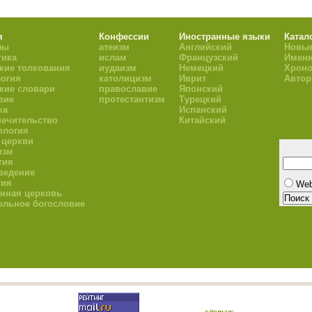
я
Конфессии
Иностранные языки
Катал
фы
атеизм
Английский
Новые
тика
ислам
Французский
Имен
кие толкования
иудаизм
Немецкий
Хроно
огия
католицизм
Иврит
Авто
кие словари
православие
Японский
вие
протестантизм
Турецкий
ка
Испанский
ечительство
Китайский
ология
 церкви
изм
гия
ведение
гия
We
нная церковь
ельное богословие
sitemap
: