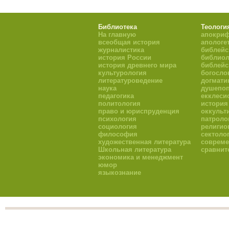
Библиотека
Теологи
На главную
апокри
всеобщая история
апологе
журналистика
библейс
история России
библиол
история древнего мира
библейс
культурология
богосло
литературоведение
догмати
наука
душепоп
педагогика
екклеси
политология
история
право и юриспруденция
оккульт
психология
патроло
социология
религио
философия
сектоло
художественная литература
совреме
Школьная литература
сравнит
экономика и менеджмент
юмор
языкознание