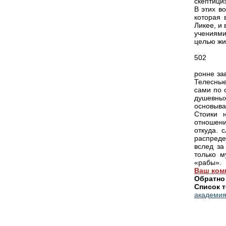
скептици
В этих в
которая 
Ликее, и
учениями
целью жи
502
ронне за
Телесные
сами по 
душевных
основыва
Стоики 
отношени
откуда. 
распреде
вслед за
только м
«рабы».
Ваш ком
Обратно
Список т
академия