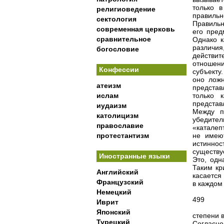
только 
религиоведение
правильн
сектология
Правильн
современная церковь
его пред
сравнительное
Однако к
различия
богословие
действи
отношен
Конфессии
субъекту
оно ложн
атеизм
предста
ислам
только 
представ
иудаизм
Между п
католицизм
убедител
православие
«каталеп
протестантизм
не имеют
истиннос
существуе
Иностранные языки
Это, одн
Таким кр
Английский
касается
Французский
в каждом 
Немецкий
499
Иврит
Японский
степени 
Турецкий
Согласн