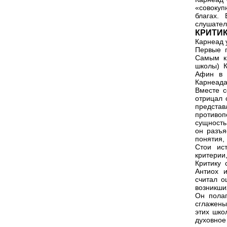
«совокуп
благах.
слушател
КРИТИ
Карнеад у
Первые п
Самым к
школы) 
Афин в 
Карнеада
Вместе с
отрицал 
предста
противоп
сущность
он разъя
понятия,
Стои ис
критерии
Критику 
Антиох 
считал о
возникши
Он полаг
сглажены
этих шко
духовно