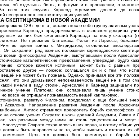
ном», об отдельных богах, о фатуме и о провидении, о мантике
 Во всех этих случаях Карнеад стремился довести до созн
ей невероятность соответствующих учений.
КА СКЕПТИЦИЗМА В НОВОЙ АКАДЕМИИ
мер около 129 г. до н. э., оставив после себя группу активных учен
реемники Карнеада придерживались в основном доктрины учит
рупным из них был сменивший Карнеада на посту схоларха (г
Клитомах. Но преемник Клитомаха Филон из Лариссы, бежавши
Рим во время войны с Митридатом, отклонился впоследстви
. Он сохраняет ряд важных положений карнеадовского скептици
о всеми философами Академии, выступавшими после Аркесилая
стоические каталептические представления, утверждая, будто каж
влению, которое кажется истинным, может быть с равным пр
оставлено другое — ложное; соглашался он и с тем, что исти
 вещей не может быть познана. Однако, принимая все эти положе
снял, что они доказывают непознаваемость вещей не в том см
 какой имели в виду стоики. Аркесилай и Карнеад защищали пр
тинное учение Платона: они оспаривали лишь учение стоик
, но вовсе не отрицали познаваемость вещей как таковую.
стоицизма, развитую Филоном, продолжил с еще большей энер
из Аскалона. Направление развития Академии после Аркесила
шибочным. Антиох стремился преодолеть борьбу философских ш
х на основе учения Сократа: школы древней Академии, Ликея и С
ал, что различия между ними не столь существенны и могут 
. Наследство Сократа сохранилось в них верно, и потому общие у
л должны быть направлены на то, чтобы выявить и отстоять их о
е достояние. Цель эта должна быть достигнута в борьбе пр