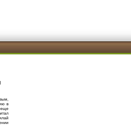
И
вым,
ию в
 еще
итал
илай
ении