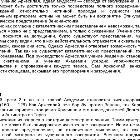
 учению Аркесилая, идеал мудрости — свобода от заблуждений. Т
может быть достигнута только посредством полного воздержани
ждений относительно истинной природы и сущности ве
чным критерием истины не может быть ни восприятие Эпикура
ическое представление Зенона-стоика.
ис как согласие с каталептическим представлением невозможен, та
ься можно не с представлением, а только с суждением. Учение ст
 покоится на допущении, будто существуют представления, м
 мы сразу видим, что в них действительность отражается и схватыв
акой, какова она есть. Однако Аркесилай отвергает возможность 
лений. Так как не существует каталептических представлений, то
ознаваемы. Под руководством Аркесилая учение Академии станов
 скептицизма, а ученики Академии усердно упражняют
льстве и опровержении каждого тезиса. Сам Аркесилай, вник
сти стоицизма, вскрывал его противоречия и затруднения.
д
й трети 2 в до н э. главой Академии становится высокодаров
(160 — 129) Как Аркесилай вел борьбу против Зенона, так Кар
против корифея стоицизма Хрисиппа и его последователей Диоген
 и Антипатра из Тарса.
исходил из вопроса о критерии достоверного знания. Таким крите
, не может быть эпикуровское чувственное восприятие. Но им не 
 простое представление, ни отвлеченное мышление, так как
т свой материал из чувственного восприятия. Внешним предм
ся изменение в органе чувств, но доходит до сознания это измен