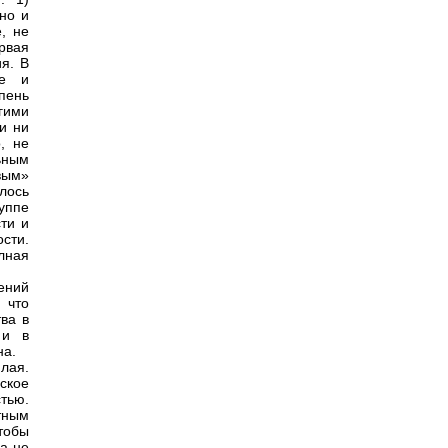
но и
, не
рвая
я. В
ое и
пень
угими
и ни
, не
ьным
вым»
лось
уппе
ти и
сти.
олная
ений
 что
ва в
 и в
на.
лая.
ское
тью.
тным
тобы
 а не