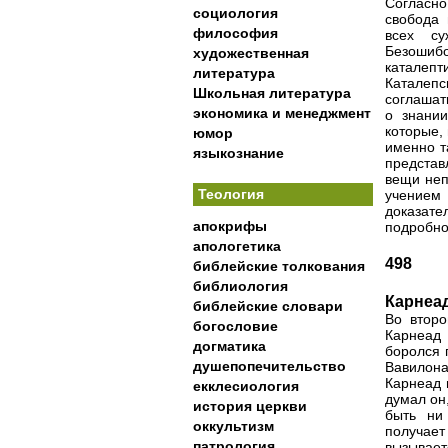
Согласно
социология
свобода 
философия
всех су
Безошибо
художественная
каталепт
литература
Каталепс
Школьная литература
соглашат
экономика и менеджмент
о знании
которые,
юмор
именно т
языкознание
представ
вещи неп
Теология
учением
доказате
апокрифы
подробно
апологетика
498
библейские толкования
библиология
Карнеа
библейские словари
Во второ
богословие
Карнеад 
догматика
боролся 
душепопечительство
Вавилона
Карнеад 
екклесиология
думал он
история церкви
быть ни
оккультизм
получае
патрология
вызывает