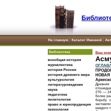
Библиоте
На главную
Каталог Именной
Ав
Библиотека
Ваш ком
Асм
всеобщая история
журналистика
ОГЛАВ
история России
ПРОДО
история древнего мира
НОВАЯ
Аркеси
культурология
Древняя
литературоведение
отошедши
наука
270 — 24
педагогика
более ра
политология
борьбу 
заставл
право и юриспруденция
каждого т
психология