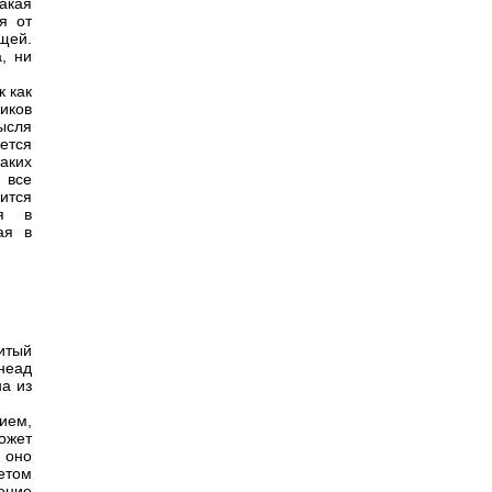
акая
я от
щей.
, ни
к как
оиков
ысля
ается
таких
 все
ится
ся в
ая в
итый
неад
а из
рием,
может
 оно
етом
ение