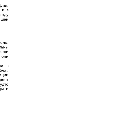
фии,
 и в
между
сшей
ело.
ельны
реди
 они
ми в
лаг,
ации
ряет
удто
цы и