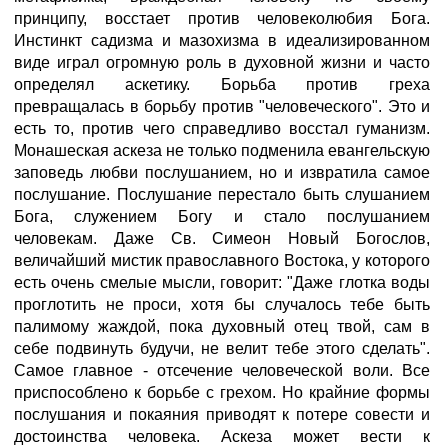
принципу, восстает против человеколюбия Бога.
Инстинкт садизма и мазохизма в идеализированном
виде играл огромную роль в духовной жизни и часто
определял аскетику. Борьба против греха
превращалась в борьбу против "человеческого". Это и
есть то, против чего справедливо восстал гуманизм.
Монашеская аскеза не только подменила евангельскую
заповедь любви послушанием, но и извратила самое
послушание. Послушание перестало быть слушанием
Бога, служением Богу и стало послушанием
человекам. Даже Св. Симеон Новый Богослов,
величайший мистик православного Востока, у которого
есть очень смелые мысли, говорит: "Даже глотка воды
проглотить не проси, хотя бы случалось тебе быть
палимому жаждой, пока духовный отец твой, сам в
себе подвинуть будучи, не велит тебе этого сделать".
Самое главное - отсечение человеческой воли. Все
приспособлено к борьбе с грехом. Но крайние формы
послушания и покаяния приводят к потере совести и
достоинства человека. Аскеза может вести к