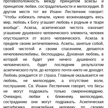
противоположность между принципом аскезы и
принципом любви, сострадательности и милосердия. В
другом месте тот же Иоанн Лествичник говорит:
"Чтобы избежать печали, нужно возненавидеть весь
мир, любовь к Богу угашает любовь к родным и твари
вообще". Аскеза, аскетическая чистота означает
угашение душевного человеческого элемента, человек
опустошается от всего человеческого. Аскеза в
пределе своем античеловечна. Аскеты, занятые собой,
своей чистотой и своим спасением, делаются
нечеловеколюбивы, беспощадны. Духовная любовь, в
которой не будет уже ничего душевного и
человеческого, будет последним результатом
аскетического пути, до которого почти никто не доходит.
Любовь рождается от страха. Главным оказывается не
любовь, не милосердие, а отсутствие воли,
послушание. Св. Иоанн Лествичник говорит, что бесы
не могут подражать только смиренномудрию.
Очевидно, любви к ближнему, милосердию,
состраданию они могут подражать. Аскетическая
метафизика, враждебная человеку по своему