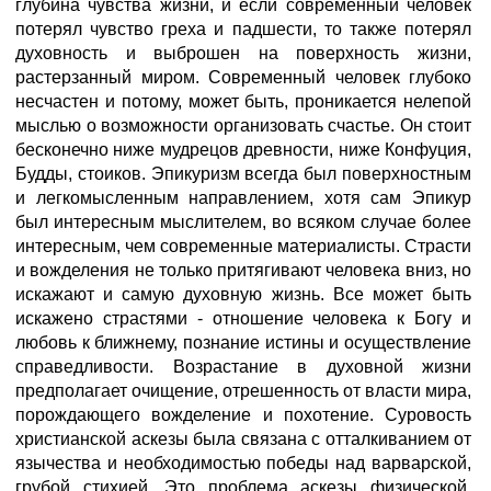
глубина чувства жизни, и если современный человек
потерял чувство греха и падшести, то также потерял
духовность и выброшен на поверхность жизни,
растерзанный миром. Современный человек глубоко
несчастен и потому, может быть, проникается нелепой
мыслью о возможности организовать счастье. Он стоит
бесконечно ниже мудрецов древности, ниже Конфуция,
Будды, стоиков. Эпикуризм всегда был поверхностным
и легкомысленным направлением, хотя сам Эпикур
был интересным мыслителем, во всяком случае более
интересным, чем современные материалисты. Страсти
и вожделения не только притягивают человека вниз, но
искажают и самую духовную жизнь. Все может быть
искажено страстями - отношение человека к Богу и
любовь к ближнему, познание истины и осуществление
справедливости. Возрастание в духовной жизни
предполагает очищение, отрешенность от власти мира,
порождающего вожделение и похотение. Суровость
христианской аскезы была связана с отталкиванием от
язычества и необходимостью победы над варварской,
грубой стихией. Это проблема аскезы физической,