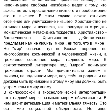
непонимание свободы неизбежно ведет к тому, что
аскеза не есть просветление низшего и преображение
его в высшее. В этом случае аскеза означает
отсечение или уничтожение низшего. Христианство не
отрицает мира и человека, как принуждена отрицать
монистическая метафизика тождества. Христианство -
богочеловечно. Христианство действительно
предлагает нам не любить "мира", ни того, что в "мире".
Но "мир" означает тут не Божье творение, не
многообразие космической и человеческой жизни, а
греховное состояние мира, падшесть мира. В
святоотеческой литературе под "миром" понимают
греховные страсти. Мы действительно живем в
лживом, не подлинном мире, не у себя на родине, и не
должны быть привязаны к этому миру, мы должны быть
устремлены к миру иному.
В философской и гносеологической интерпретации
этот падший мир я называю миром объективации. В
нем царит детерминация и материальная тяжесть. Это
есть мир социальной обыденности. Но иное