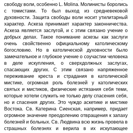
свободу воли, особенно L. Molina. Молинисты боролись
с томистами. То был выход из средневековой
духовности. Защита свободы воли носит утилитарный
характер. Аскеза принимает характер законничества.
Аскеза является заслугой, и с этим связано учение о
добрых делах. Такое понимание аскезы как заслуги
очень свойственно официальному католическому
богословию. Но в католической духовности было
замечательное и глубокое учение о соучастии человека
в деле искупления, о сверхдолжных заслугах,
спасающих других. С этим связано напряженное
переживание креста и страдания в католической
мистике, огромная роль болезней у католических
святых и мистиков, физические истязания себя теми,
которые хотели служить не только делу спасения себя,
но и спасения других. Это чуждо аскетике и мистике
Востока. Св. Катерина Сиенская, например, придает
огромное значение преодолению отвращения к запаху
болезней и больных. Св. Людвина всю жизнь провела в
страшных болезнях и верила в их искупающее