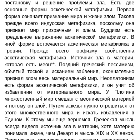
постановку и решение проблемы зла. Есть две
основные формы аскетической метафизики. Первая
форма означает признание мира и жизни злом. Такова
прежде всего индусская метафизика, поскольку она
признает мир призрачным и злым. Буддизм есть
предельное выражение аскетической метафизики. В
иной форме встречается аскетическая метафизика в
Греции. Прежде всего орфизму свойственна
аскетическая метафизика. Источник зла в материи,
которая есть меон**. Поздний греческий пессимизм,
объятый тоской и исканием забвения, окончательно
признал злом весь материальный мир. Неоплатонизм
есть форма аскетической метафизики, и он учит об
избавлении от материального мира. У Плотина
множественный мир смешан с меонической материей
и потому он злой. Путем аскезы нужно отрешиться от
этого множественного мира и искать избавления в
Едином. К этому мы еще вернемся. Греческая мысль
всегда видела источник зла в материи, хотя материю
понимала иначе, чем Декарт и мысль XIX и XX веков.