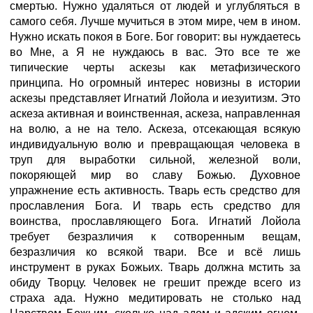
смертью. Нужно удаляться от людей и углубляться в
самого себя. Лучше мучиться в этом мире, чем в ином.
Нужно искать покоя в Боге. Бог говорит: вы нуждаетесь
во Мне, а Я не нуждаюсь в вас. Это все те же
типические черты аскезы как метафизического
принципа. Но огромный интерес новизны в истории
аскезы представляет Игнатий Лойола и иезуитизм. Это
аскеза активная и воинственная, аскеза, направленная
на волю, а не на тело. Аскеза, отсекающая всякую
индивидуальную волю и превращающая человека в
труп для выработки сильной, железной воли,
покоряющей мир во славу Божью. Духовное
упражнение есть активность. Тварь есть средство для
прославления Бога. И тварь есть средство для
воинства, прославляющего Бога. Игнатий Лойола
требует безразличия к сотворенным вещам,
безразличия ко всякой твари. Все и всё лишь
инструмент в руках Божьих. Тварь должна мстить за
обиду Творцу. Человек не грешит прежде всего из
страха ада. Нужно медитировать не столько над