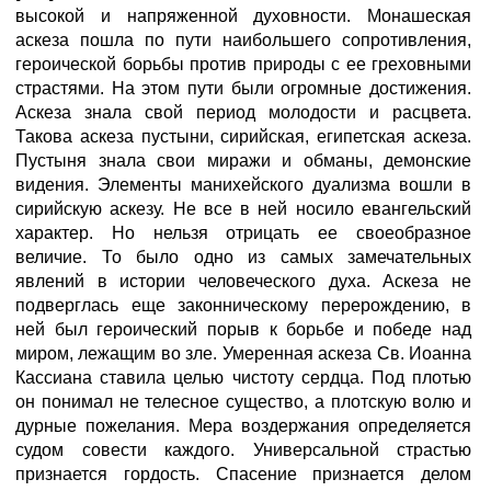
высокой и напряженной духовности. Монашеская
аскеза пошла по пути наибольшего сопротивления,
героической борьбы против природы с ее греховными
страстями. На этом пути были огромные достижения.
Аскеза знала свой период молодости и расцвета.
Такова аскеза пустыни, сирийская, египетская аскеза.
Пустыня знала свои миражи и обманы, демонские
видения. Элементы манихейского дуализма вошли в
сирийскую аскезу. Не все в ней носило евангельский
характер. Но нельзя отрицать ее своеобразное
величие. То было одно из самых замечательных
явлений в истории человеческого духа. Аскеза не
подверглась еще законническому перерождению, в
ней был героический порыв к борьбе и победе над
миром, лежащим во зле. Умеренная аскеза Св. Иоанна
Кассиана ставила целью чистоту сердца. Под плотью
он понимал не телесное существо, а плотскую волю и
дурные пожелания. Мера воздержания определяется
судом совести каждого. Универсальной страстью
признается гордость. Спасение признается делом