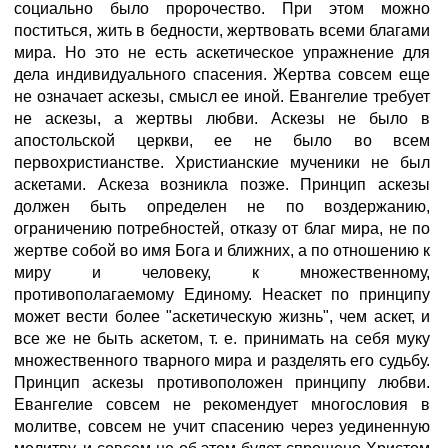
социально было пророчество. При этом можно
поститься, жить в бедности, жертвовать всеми благами
мира. Но это не есть аскетическое упражнение для
дела индивидуального спасения. Жертва совсем еще
не означает аскезы, смысл ее иной. Евангелие требует
не аскезы, а жертвы любви. Аскезы не было в
апостольской церкви, ее не было во всем
первохристианстве. Христианские мученики не был
аскетами. Аскеза возникла позже. Принцип аскезы
должен быть определен не по воздержанию,
ограничению потребностей, отказу от благ мира, не по
жертве собой во имя Бога и ближних, а по отношению к
миру и человеку, к множественному,
противополагаемому Единому. Неаскет по принципу
может вести более "аскетическую жизнь", чем аскет, и
все же не быть аскетом, т. е. принимать на себя муку
множественного тварного мира и разделять его судьбу.
Принцип аскезы противоположен принципу любви.
Евангелие совсем не рекомендует многословия в
молитве, совсем не учит спасению через уединенную