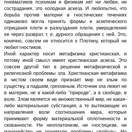
пневматиков психикам и физикам нет ни любви, ни
сострадания, это холодная аскеза. И любопытно, что
борьба против материи в гностических течениях
одинаково могла принять формы и аскетического
отрицания плоти и разнуздания плоти, умерщвления
ее через разврат, т. е. дурного обращения с ней. Это,
конечно, совсем не относится к Плотину, который не
любил гностиков.
Иной характер носит метафизика христианская, и
потому иной смысл имеет христианская аскеза. Это
совсем другой тип в решении метафизической и
религиозной проблемы зла. Христианская метафизика
в чистом своем виде признает мир не злым по
существу, а падшим, греховным. Источник зла лежит не
в материи, не в какой-либо "природе", а в свободе, в
воле. Злом является не множественный мир, не какая-
либо материальная субстанция, а те вытекающие из
направления воли соотношения мира, которые
принимают форму материальной оплотненности и
скованности. Ни неоплатонизм, ни гностицизм, ни
манихейство не понимали проблемы свободы. Но