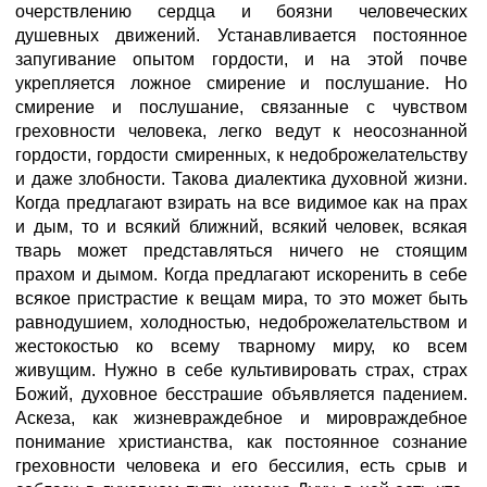
очерствлению сердца и боязни человеческих
душевных движений. Устанавливается постоянное
запугивание опытом гордости, и на этой почве
укрепляется ложное смирение и послушание. Но
смирение и послушание, связанные с чувством
греховности человека, легко ведут к неосознанной
гордости, гордости смиренных, к недоброжелательству
и даже злобности. Такова диалектика духовной жизни.
Когда предлагают взирать на все видимое как на прах
и дым, то и всякий ближний, всякий человек, всякая
тварь может представляться ничего не стоящим
прахом и дымом. Когда предлагают искоренить в себе
всякое пристрастие к вещам мира, то это может быть
равнодушием, холодностью, недоброжелательством и
жестокостью ко всему тварному миру, ко всем
живущим. Нужно в себе культивировать страх, страх
Божий, духовное бесстрашие объявляется падением.
Аскеза, как жизневраждебное и мировраждебное
понимание христианства, как постоянное сознание
греховности человека и его бессилия, есть срыв и