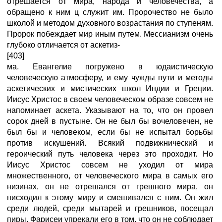
отрешается от мира, народа и человечества, а
обращено к ним ц служит им. Пророчество не было
школой и методом духовного возрастания по ступеням.
Пророк побеждает мир иным путем. Мессианизм очень
глубоко отличается от аскетиз-
[403]
ма. Евангелие погружено в юдаистическую
человеческую атмосферу, и ему чужды пути и методы
аскетических и мистических школ Индии и Греции.
Иисус Христос в своем человеческом образе совсем не
напоминает аскета. Указывают на то, что он провел
сорок дней в пустыне. Он не был бы вочеловечен, не
был бы и человеком, если бы не испытал борьбы
против искушений. Всякий подвижнический и
героический путь человека через это проходит. Но
Иисус Христос совсем не уходил от мира
множественного, от человеческого мира в самых его
низинах, он не отрешался от грешного мира, он
нисходил к этому миру и смешивался с ним. Он жил
среди людей, среди мытарей и грешников, посещал
пиры. Фарисеи упрекали его в том, что он не соблюдает