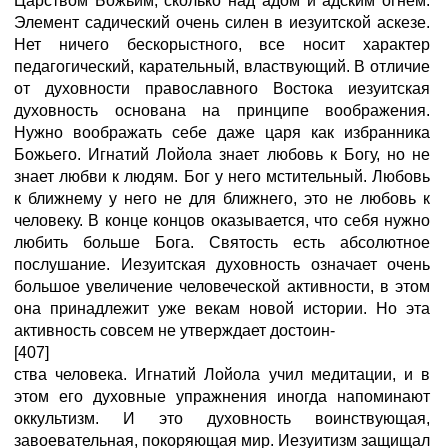
Царством Божьим, сколько над адом и адским огнем.
Элемент садический очень силен в иезуитской аскезе.
Нет ничего бескорыстного, все носит характер
педагогический, карательный, властвующий. В отличие
от духовности православного Востока иезуитская
духовность основана на принципе воображения.
Нужно воображать себе даже царя как избранника
Божьего. Игнатий Лойола знает любовь к Богу, но не
знает любви к людям. Бог у него мстительный. Любовь
к ближнему у него не для ближнего, это не любовь к
человеку. В конце концов оказывается, что себя нужно
любить больше Бога. Святость есть абсолютное
послушание. Иезуитская духовность означает очень
большое увеличение человеческой активности, в этом
она принадлежит уже векам новой истории. Но эта
активность совсем не утверждает достоин-
[407]
ства человека. Игнатий Лойола учил медитации, и в
этом его духовные упражнения иногда напоминают
оккультизм. И это духовность воинствующая,
завоевательная, покоряющая мир. Иезуитизм защищал