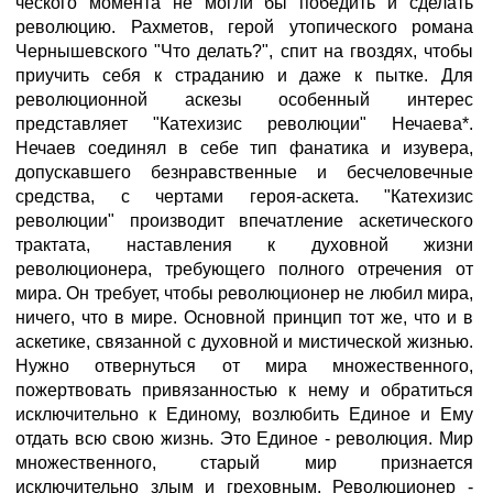
ческого момента не могли бы победить и сделать
революцию. Рахметов, герой утопического романа
Чернышевского "Что делать?", спит на гвоздях, чтобы
приучить себя к страданию и даже к пытке. Для
революционной аскезы особенный интерес
представляет "Катехизис революции" Нечаева*.
Нечаев соединял в себе тип фанатика и изувера,
допускавшего безнравственные и бесчеловечные
средства, с чертами героя-аскета. "Катехизис
революции" производит впечатление аскетического
трактата, наставления к духовной жизни
революционера, требующего полного отречения от
мира. Он требует, чтобы революционер не любил мира,
ничего, что в мире. Основной принцип тот же, что и в
аскетике, связанной с духовной и мистической жизнью.
Нужно отвернуться от мира множественного,
пожертвовать привязанностью к нему и обратиться
исключительно к Единому, возлюбить Единое и Ему
отдать всю свою жизнь. Это Единое - революция. Мир
множественного, старый мир признается
исключительно злым и греховным. Революционер -