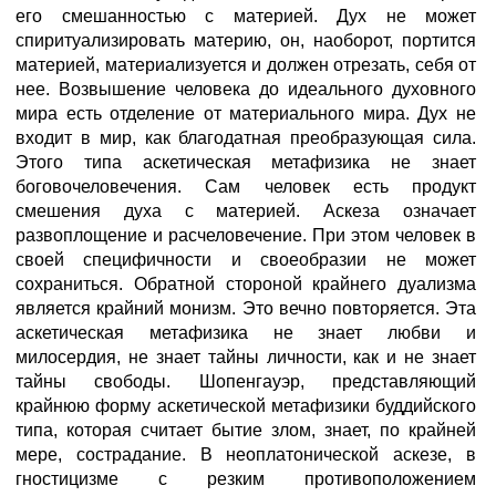
его смешанностью с материей. Дух не может
спиритуализировать материю, он, наоборот, портится
материей, материализуется и должен отрезать, себя от
нее. Возвышение человека до идеального духовного
мира есть отделение от материального мира. Дух не
входит в мир, как благодатная преобразующая сила.
Этого типа аскетическая метафизика не знает
боговочеловечения. Сам человек есть продукт
смешения духа с материей. Аскеза означает
развоплощение и расчеловечение. При этом человек в
своей специфичности и своеобразии не может
сохраниться. Обратной стороной крайнего дуализма
является крайний монизм. Это вечно повторяется. Эта
аскетическая метафизика не знает любви и
милосердия, не знает тайны личности, как и не знает
тайны свободы. Шопенгауэр, представляющий
крайнюю форму аскетической метафизики буддийского
типа, которая считает бытие злом, знает, по крайней
мере, сострадание. В неоплатонической аскезе, в
гностицизме с резким противоположением