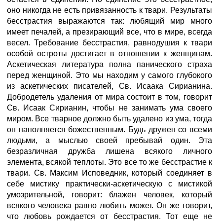
оно никогда не есть привязанность к твари. Результаты
бесстрастия выражаются так: любящий мир много
имеет печалей, а презирающий все, что в мире, всегда
весел. Требование бесстрастия, равнодушия к твари
особой остроты достигает в отношении к женщинам.
Аскетическая литература полна панического страха
перед женщиной. Это мы находим у самого глубокого
из аскетических писателей, Св. Исаака Сирианина.
Добродетель удаления от мира состоит в том, говорит
Св. Исаак Сирианин, чтобы не занимать ума своего
миром. Все тварное должно быть удалено из ума, тогда
он наполняется божественным. Будь дружен со всеми
людьми, а мыслью своей пребывай один. Эта
безразличная дружба лишена всякого личного
элемента, всякой теплоты. Это все то же бесстрастие к
твари. Св. Максим Исповедник, который соединяет в
себе мистику практически-аскетическую с мистикой
умозрительной, говорит: блажен человек, который
всякого человека равно любить может. Он же говорит,
что любовь рождается от бесстрастия. Тот еще не