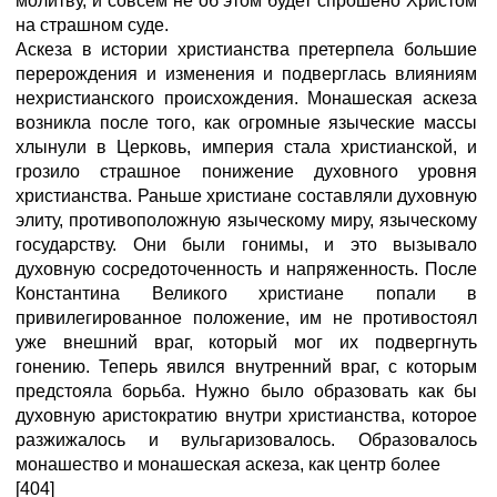
молитву, и совсем не об этом будет спрошено Христом
на страшном суде.
Аскеза в истории христианства претерпела большие
перерождения и изменения и подверглась влияниям
нехристианского происхождения. Монашеская аскеза
возникла после того, как огромные языческие массы
хлынули в Церковь, империя стала христианской, и
грозило страшное понижение духовного уровня
христианства. Раньше христиане составляли духовную
элиту, противоположную языческому миру, языческому
государству. Они были гонимы, и это вызывало
духовную сосредоточенность и напряженность. После
Константина Великого христиане попали в
привилегированное положение, им не противостоял
уже внешний враг, который мог их подвергнуть
гонению. Теперь явился внутренний враг, с которым
предстояла борьба. Нужно было образовать как бы
духовную аристократию внутри христианства, которое
разжижалось и вульгаризовалось. Образовалось
монашество и монашеская аскеза, как центр более
[404]