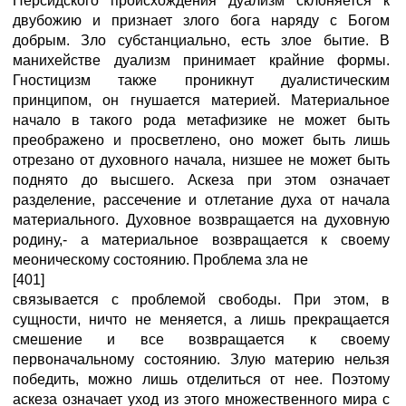
Персидского происхождения дуализм склоняется к
двубожию и признает злого бога наряду с Богом
добрым. Зло субстанциально, есть злое бытие. В
манихействе дуализм принимает крайние формы.
Гностицизм также проникнут дуалистическим
принципом, он гнушается материей. Материальное
начало в такого рода метафизике не может быть
преображено и просветлено, оно может быть лишь
отрезано от духовного начала, низшее не может быть
поднято до высшего. Аскеза при этом означает
разделение, рассечение и отлетание духа от начала
материального. Духовное возвращается на духовную
родину,- а материальное возвращается к своему
меоническому состоянию. Проблема зла не
[401]
связывается с проблемой свободы. При этом, в
сущности, ничто не меняется, а лишь прекращается
смешение и все возвращается к своему
первоначальному состоянию. Злую материю нельзя
победить, можно лишь отделиться от нее. Поэтому
аскеза означает уход из этого множественного мира с