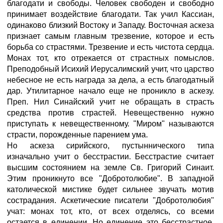
благодати и свободы. Человек свободен и свободно
принимает воздействие благодати. Так учил Кассиан,
одинаково близкий Востоку и Западу. Восточная аскеза
признает самым главным трезвение, которое и есть
борьба со страстями. Трезвение и есть чистота сердца.
Монах тот, кто отрекается от страстных помыслов.
Преподобный Исихий Иерусалимский учит, что царство
небесное не есть награда за дела, а есть благодатный
дар. Утилитарное начало еще не проникло в аскезу.
Преп. Нил Синайский учит не обращать в страсть
средства против страстей. Невещественно нужно
приступать к невещественному. "Миром" называются
страсти, порожденные парением ума.
Но аскеза сирийского, пустыннического типа
изначально учит о бесстрастии. Бесстрастие считает
высшим состоянием на земле Св. Григорий Синаит.
Этим проникнуто все "Добротолюбие". В западной
католической мистике будет сильнее звучать мотив
сострадания. Аскетические писатели "Добротолюбия"
учат: монах тот, кто, от всех отделясь, со всеми
остается в единении. Но единение это бесстрастное,