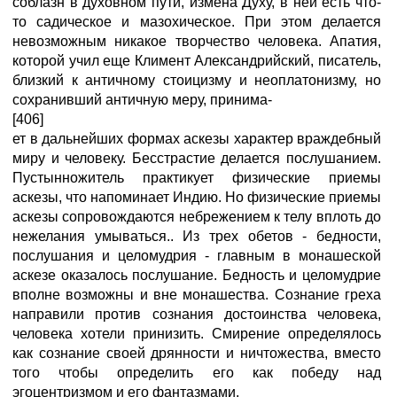
соблазн в духовном пути, измена Духу, в ней есть что-
то садическое и мазохическое. При этом делается
невозможным никакое творчество человека. Апатия,
которой учил еще Климент Александрийский, писатель,
близкий к античному стоицизму и неоплатонизму, но
сохранивший античную меру, принима-
[406]
ет в дальнейших формах аскезы характер враждебный
миру и человеку. Бесстрастие делается послушанием.
Пустынножитель практикует физические приемы
аскезы, что напоминает Индию. Но физические приемы
аскезы сопровождаются небрежением к телу вплоть до
нежелания умываться.. Из трех обетов - бедности,
послушания и целомудрия - главным в монашеской
аскезе оказалось послушание. Бедность и целомудрие
вполне возможны и вне монашества. Сознание греха
направили против сознания достоинства человека,
человека хотели принизить. Смирение определялось
как сознание своей дрянности и ничтожества, вместо
того чтобы определить его как победу над
эгоцентризмом и его фантазмами.