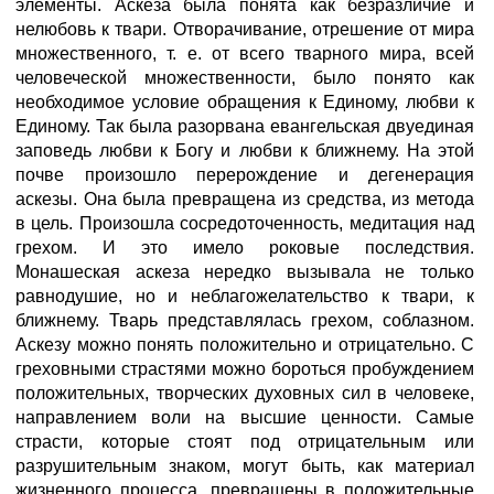
элементы. Аскеза была понята как безразличие и
нелюбовь к твари. Отворачивание, отрешение от мира
множественного, т. е. от всего тварного мира, всей
человеческой множественности, было понято как
необходимое условие обращения к Единому, любви к
Единому. Так была разорвана евангельская двуединая
заповедь любви к Богу и любви к ближнему. На этой
почве произошло перерождение и дегенерация
аскезы. Она была превращена из средства, из метода
в цель. Произошла сосредоточенность, медитация над
грехом. И это имело роковые последствия.
Монашеская аскеза нередко вызывала не только
равнодушие, но и неблагожелательство к твари, к
ближнему. Тварь представлялась грехом, соблазном.
Аскезу можно понять положительно и отрицательно. С
греховными страстями можно бороться пробуждением
положительных, творческих духовных сил в человеке,
направлением воли на высшие ценности. Самые
страсти, которые стоят под отрицательным или
разрушительным знаком, могут быть, как материал
жизненного процесса, превращены в положительные