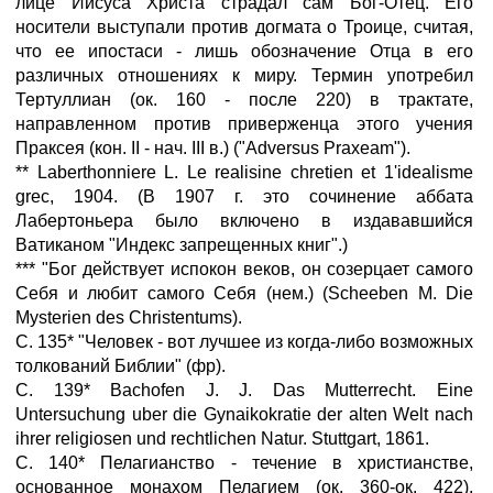
лице Иисуса Христа страдал сам Бог-Отец. Его
носители выступали против догмата о Троице, считая,
что ее ипостаси - лишь обозначение Отца в его
различных отношениях к миру. Термин употребил
Тертуллиан (ок. 160 - после 220) в трактате,
направленном против приверженца этого учения
Праксея (кон. II - нач. III в.) ("Adversus Praxeam").
** Laberthonniere L. Le realisine chretien et 1'idealisme
grec, 1904. (В 1907 г. это сочинение аббата
Лабертоньера было включено в издававшийся
Ватиканом "Индекс запрещенных книг".)
*** "Бог действует испокон веков, он созерцает самого
Себя и любит самого Себя (нем.) (Scheeben М. Die
Mysterien des Christentums).
С. 135* "Человек - вот лучшее из когда-либо возможных
толкований Библии" (фр).
С. 139* Bachofen J. J. Das Mutterrecht. Eine
Untersuchung uber die Gynaikokratie der alten Welt nach
ihrer religiosen und rechtlichen Natur. Stuttgart, 1861.
С. 140* Пелагианство - течение в христианстве,
основанное монахом Пелагием (ок. 360-ок. 422),