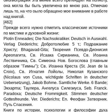
библиография эта менее всего претендует на полноту,
она могла бы быть увеличена во мною раз. Отмечаю
лишь то, на что оыло обращено мое внимание в работе
над книгой.
[462]
Прежде всего нужно отметить классические источники
по мистике и духовной жизни:
Plotin Enneades; Die Nachsokratiker. Deutsch in Auswahl.
Verlag Diederichs; Добротолюбие 5 т.; Подражание
Христу; Bhagavad-Gita; Творения Псевдо-Дионисия
Ареопагита, Св. Исаака Сирианина, Св. Иоанна
Лествичника, Св. Симеона Нов. Богослова (главным
образом "Гимны"); Св. Иоанна Креста (St. Jean de la
Croix), Cв. Игнатия Лойолы, Николая Кузанского
(Nicolaus von Cusa, wichtigste Schriften in deutscher
Uebersetzung), Jakob Bohme. Samtliche Werke. 6 Bande;
Экхарma; Таулера, Ангелуса Силезиуса, Seb. Franck.
Paradoxa; Deutsche Frommigkeit. Stimmen deutscher
Gottesfreunde. Ver. Diederichs; En. Феофан Затворник.
Путь Спасения.
Книги по истории, психологии и философии духа