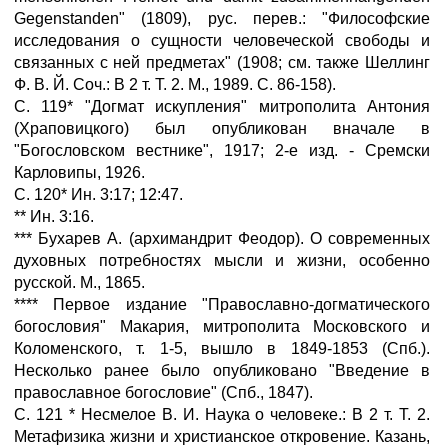
Gegenstanden" (1809), рус. перев.: "Философские
исследования о сущности человеческой свободы и
связанных с ней предметах" (1908; см. также Шеллинг
Ф. В. Й. Соч.: В 2 т. Т. 2. М., 1989. С. 86-158).
С. 119* "Догмат искупления" митрополита Антония
(Храповицкого) был опубликован вначале в
"Богословском вестнике", 1917; 2-е изд. - Сремски
Карловипы, 1926.
С. 120* Ин. 3:17; 12:47.
** Ин. 3:16.
*** Бухарев А. (архимандрит Феодор). О современных
духовных потребностях мысли и жизни, особенно
русской. М., 1865.
**** Первое издание "Православно-догматического
богословия" Макария, митрополита Московского и
Коломенского, т. 1-5, вышло в 1849-1853 (Спб.).
Несколько ранее было опубликовано "Введение в
православное богословие" (Спб., 1847).
С. 121 * Несмелое В. И. Наука о человеке.: В 2 т. Т. 2.
Метафизика жизни и христианское откровение. Казань,