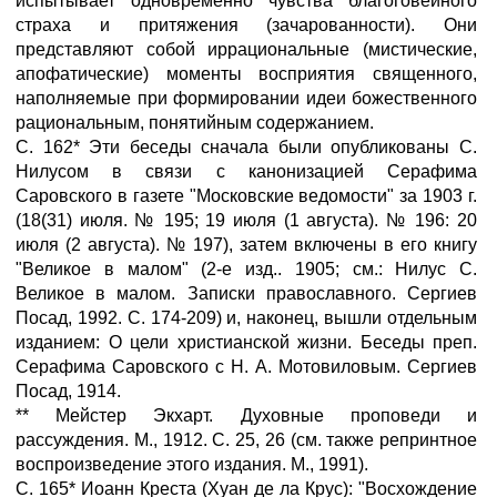
испытывает одновременно чувства благоговейного
страха и притяжения (зачарованности). Они
представляют собой иррациональные (мистические,
апофатические) моменты восприятия священного,
наполняемые при формировании идеи божественного
рациональным, понятийным содержанием.
С. 162* Эти беседы сначала были опубликованы С.
Нилусом в связи с канонизацией Серафима
Саровского в газете "Московские ведомости" за 1903 г.
(18(31) июля. № 195; 19 июля (1 августа). № 196: 20
июля (2 августа). № 197), затем включены в его книгу
"Великое в малом" (2-е изд.. 1905; см.: Нилус С.
Великое в малом. Записки православного. Сергиев
Посад, 1992. С. 174-209) и, наконец, вышли отдельным
изданием: О цели христианской жизни. Беседы преп.
Серафима Саровского с Н. А. Мотовиловым. Сергиев
Посад, 1914.
** Мейстер Экхарт. Духовные проповеди и
рассуждения. М., 1912. С. 25, 26 (см. также репринтное
воспроизведение этого издания. М., 1991).
С. 165* Иоанн Креста (Хуан де ла Крус): "Восхождение