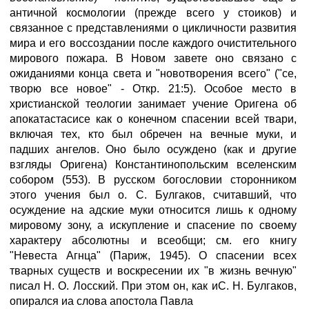
античной космологии (прежде всего у стоиков) и
связанное с представлениями о цикличности развития
мира и его воссоздании после каждого очистительного
мирового пожара. В Новом завете оно связано с
ожиданиями конца света и "новотворения всего" ("се,
творю все новое" - Откр. 21:5). Особое место в
христианской теологии занимает учение Оригена об
апокатастасисе как о конечном спасении всей твари,
включая тех, кто был обречен на вечные муки, и
падших ангелов. Оно было осуждено (как и другие
взгляды Оригена) Константинопольским вселенским
собором (553). В русском богословии сторонником
этого учения был о. С. Булгаков, считавший, что
осуждение на адские муки относится лишь к одному
мировому зону, а искупление и спасение по своему
характеру абсолютны и всеобщи; см. его книгу
"Невеста Агнца" (Париж, 1945). О спасении всех
тварных существ и воскресении их "в жизнь вечную"
писал Н. О. Лосский. При этом он, как иС. Н. Булгаков,
опирался иа слова апостола Павла