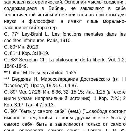
запрещен как еретический. Основная мысль: сведения,
содержащиеся в Библии, не заключают в себе
теоретической истины и не являются авторитетом для
науки и философии, а имеют лишь морально-
законнический характер.
С. 77* Ley-Bruhl L. Les fonctions mentales dans les
societes inferieures. Paris, 1910.
С. 80* Ин. 20:29.
С. 81* 1 Кор. 3:18-19.
С. 88* Secretan Ch. La philosophe de la liberte. Vol. 1-2,
1848-1849.
** Luther M. De servo arbitrio, 1525.
*** Бердяев Н. Миросозерцание Достоевского (гл. III
"Свобода"). Прага, 1923. С. 64-87.
С. 89* Мф. 17:26; Ин. 8:36, 32; 15:15; Иак. 1:25 (в тексте
книги указан неправильный источник); 1 Кор. 7:23; 2
Кор. 3:17; Гал. 4:7; 5:13.
С. 90* "быть у самого себя" (нем.) ("...свобода состоит
именно в том, чтобы в своем другом все же быть у
самого себя, быть в зависимости только от самого
себя, определять самого себя" - Гегель Г. В. Ф.