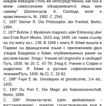
каждом живущем столь же непосредственно, как она в
моем самосознании обнаруживается лишь мне
самому" (Шопенгауэр А. Свобода воли и
нравственность. М., 1992. С. 254).
С. 183* Steiner R. Die Philosophic der Freiheit. Berlin,
1894.
С. 187* Bohme J. Mysterium magnum, oder Erklarung uber
das Erste Buch Moses, 1623, изд. 1640; см. также ссылку
на эту книгу на с. 138. В 1946 г. книга Я. Бёме вышла в
Париже на французском языке с приложением двух
этюдов Бердяева о Бёме, опубликованных ранее на
русском языке: Этюд I. Учение об Ungrund'e и свободе//
Путь. 1930. № 20. С. 47-79; Этюд II. Учение о Софии и
андрогине. Я. Бёме и русские софиологические
течения//Путь. 1930. № 21. С. 32-62.
С. 188* Faye E de. Gnostiques et gnosticisme, 2-е ed.,
1925.
С. 190* Du Prel C. Die Magic als Naturwissenschaft.
Berlin, 1899.
С. 206* Апокатастасис (греч. apokatastasis -
восстановление) - понятие, существовавшее еще в