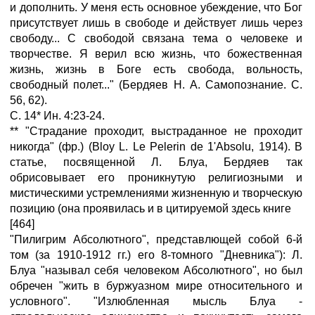
и дополнить. У меня есть основное убеждение, что Бог
присутствует лишь в свободе и действует лишь через
свободу... С свободой связана тема о человеке и
творчестве. Я верил всю жизнь, что божественная
жизнь, жизнь в Боге есть свобода, вольность,
свободный полет..." (Бердяев Н. А. Самопознание. С.
56, 62).
С. 14* Ин. 4:23-24.
** "Страдание проходит, выстраданное не проходит
никогда" (фр.) (Bloy L. Le Pelerin de 1'Absolu, 1914). В
статье, посвященной Л. Блуа, Бердяев так
обрисовывает его проникнутую религиозными и
мистическими устремлениями жизненную и творческую
позицию (она проявилась и в цитируемой здесь книге
[464]
"Пилигрим Абсолютного", представлющей собой 6-й
том (за 1910-1912 гг.) его 8-томного "Дневника"): Л.
Блуа "называл себя человеком Абсолютного", но был
обречен "жить в буржуазном мире относительного и
условного". "Излюбленная мысль Блуа -