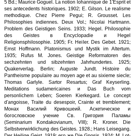
5 Bd.; Maurice Goguel. La notion lohannique de 1'Esprit et
ses antecedents historiques. 1902; E. Gilson. Le realisme
methodique. Chez Pierre Pegui; R. Grousset. Les
Philosophies indiennes. Deux Vol.; Nicolai Hartmann.
Problem des Geistigen Seins. 1933; Hegel. Philosophie
des Geistes в Encyclopadie и Hegel
Religionsphilosophie. 1905; Fr. Heiler. Des Gebet. 1921;
Ernst Hoffmann. Platonismus und Mystik im Altertum.
1935; Rufus M. Jones. Geistige Reformatoren des
sechzehnten und sibzehnten Jahrhundertes. 1925;
Quakerverlag. Berlin; Auguste Jundt. Histoire du
Pantheisme populaire au moyen age et au sixieme siecle;
Thomas Garlyle. Sartor Resartus; Graf Keyserling.
Meditations sudamericaines и Das Buch vom
personlichem Leben; Soeren Kierkegard. Le concept
d'angoisse, Traite du desespoir, Crainte et tremblement;
Монах Василий Кривошеий. Аскетическое и
богословское учение Св. Григория Паламы
(Seminarium Kondakovianum, VIII); R. Kroner. Die
Selbstverwirklichung des Geistes. 1928.; Hans Leisegang.
Der Heilige Geist. 1919; его же Die Gnosis. 1924; M. Lot-