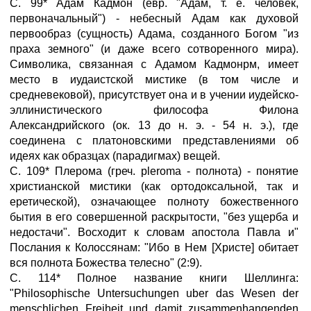
С. 99* Адам Кадмон (евр. "Адам, т. е. человек,
первоначальный") - небесный Адам как духовой
первообраз (сущность) Адама, созданного Богом "из
праха земного" (и даже всего сотворенного мира).
Символика, связанная с Адамом Кадмонрм, имеет
место в иудаистской мистике (в том числе и
средневековой), присутствует она и в учении иудейско-
эллинистического философа Филона
Александрийского (ок. 13 до н. э. - 54 н. э.), где
соединена с платоновскими представлениями об
идеях как образцах (парадигмах) вещей.
С. 109* Плерома (греч. pleroma - полнота) - понятие
христианской мистики (как ортодоксальной, так и
еретической), означающее полноту божественного
бытия в его совершенной раскрытости, "без ущерба и
недостачи". Восходит к словам апостола Павла и"
Послания к Колоссянам: "Ибо в Нем [Христе] обитает
вся полнота Божества телесно" (2:9).
С. 114* Полное название книги Шеллинга:
"Philosophische Untersuchungen uber das Wesen der
menschlichen Freiheit und damit zusammenhangenden