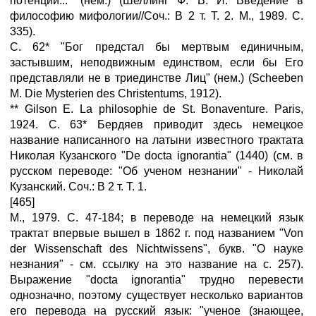
потенции..." (нем.) (Шеллинг Ф. В. Й. Введение в
философию мифологии//Соч.: В 2 т. Т. 2. M., 1989. С.
335).
С. 62* "Бог предстал бы мертвым единичным,
застывшим, неподвижным единством, если бы Его
представляли не в триединстве Лиц" (нем.) (Scheeben
M. Die Mysterien des Christentums, 1912).
** Gilson E. La philosophie de St. Bonaventure. Paris,
1924. С. 63* Бердяев приводит здесь немецкое
название написанного на латыни известного трактата
Николая Кузанского "De docta ignorantia" (1440) (см. в
русском переводе: "Об ученом незнании" - Николай
Кузанский. Соч.: В 2 т. Т. 1.
[465]
M., 1979. С. 47-184; в переводе на немецкий язык
трактат впервые вышел в 1862 г. под названием "Von
der Wissenschaft des Nichtwissens", букв. "О науке
незнания" - см. ссылку на это название на с. 257).
Выражение "docta ignorantia" трудно перевести
однозначно, поэтому существует несколько вариантов
его перевода на русский язык: "ученое (знающее,