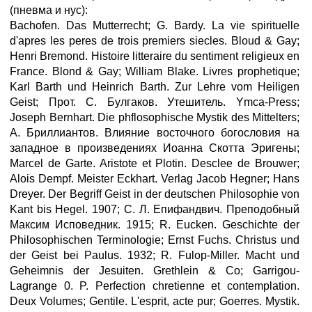
(пневма и нус):
Bachofen. Das Mutterrecht; G. Bardy. La vie spirituelle
d'apres les peres de trois premiers siecles. Bloud & Gay;
Henri Bremond. Histoire litteraire du sentiment religieux en
France. Blond & Gay; William Blake. Livres prophetique;
Karl Barth und Heinrich Barth. Zur Lehre vom Heiligen
Geist; Прот. С. Булгаков. Утешитель. Ymca-Press;
Joseph Bernhart. Die phflosophische Mystik des Mittelters;
А. Бриллиантов. Влияние восточного богословия на
западное в произведениях Иоанна Скотта Эригены;
Marcel de Garte. Aristote et Plotin. Desclee de Brouwer;
Alois Dempf. Meister Eckhart. Verlag Jacob Hegner; Hans
Dreyer. Der Begriff Geist in der deutschen Philosophie von
Kant bis Hegel. 1907; С. Л. Епифандвич. Преподобный
Максим Исповедник. 1915; R. Eucken. Geschichte der
Philosophischen Terminologie; Ernst Fuchs. Christus und
der Geist bei Paulus. 1932; R. Fulop-Miller. Macht und
Geheimnis der Jesuiten. Grethlein & Сo; Garrigou-
Lagrange 0. P. Perfection chretienne et contemplation.
Deux Volumes; Gentile. L'esprit, acte pur; Goerres. Mystik.