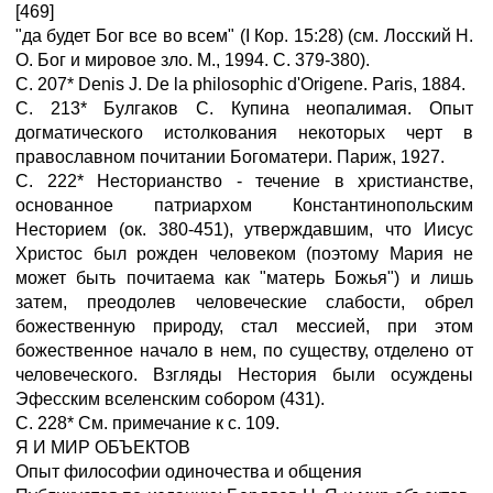
[469]
"да будет Бог все во всем" (I Кор. 15:28) (см. Лосский Н.
О. Бог и мировое зло. М., 1994. С. 379-380).
С. 207* Denis J. De la philosophic d'Origene. Paris, 1884.
С. 213* Булгаков С. Купина неопалимая. Опыт
догматического истолкования некоторых черт в
православном почитании Богоматери. Париж, 1927.
С. 222* Несторианство - течение в христианстве,
основанное патриархом Константинопольским
Несторием (ок. 380-451), утверждавшим, что Иисус
Христос был рожден человеком (поэтому Мария не
может быть почитаема как "матерь Божья") и лишь
затем, преодолев человеческие слабости, обрел
божественную природу, стал мессией, при этом
божественное начало в нем, по существу, отделено от
человеческого. Взгляды Нестория были осуждены
Эфесским вселенским собором (431).
С. 228* См. примечание к с. 109.
Я И МИР ОБЪЕКТОВ
Опыт философии одиночества и общения