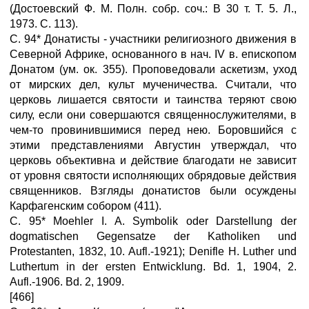
(Достоевский Ф. M. Полн. собр. соч.: В 30 т. Т. 5. Л.,
1973. С. 113).
С. 94* Донатисты - участники религиозного движения в
Северной Африке, основанного в нач. IV в. епископом
Донатом (ум. ок. 355). Проповедовали аскетизм, уход
от мирских дел, культ мученичества. Считали, что
церковь лишается святости и таинства теряют свою
силу, если они совершаются священнослужителями, в
чем-то провинившимися перед нею. Боровшийся с
этими представлениями Августин утверждал, что
церковь объективна и действие благодати не зависит
от уровня святости исполняющих обрядовые действия
священников. Взгляды донатистов были осуждены
Карфагенским собором (411).
С. 95* Moehler I. A. Symbolik oder Darstellung der
dogmatischen Gegensatze der Katholiken und
Protestanten, 1832, 10. Aufl.-1921); Denifle Н. Luther und
Luthertum in der ersten Entwicklung. Bd. 1, 1904, 2.
Aufl.-1906. Bd. 2, 1909.
[466]