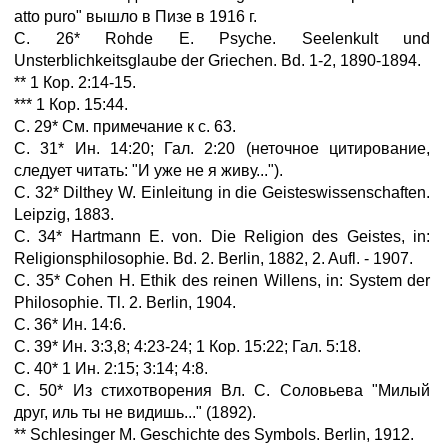
atto puro" вышло в Пизе в 1916 г.
С. 26* Rohde E. Psyche. Seelenkult und
Unsterblichkeitsglaube der Griechen. Bd. 1-2, 1890-1894.
** 1 Кор. 2:14-15.
*** 1 Кор. 15:44.
С. 29* См. примечание к с. 63.
С. 31* Ин. 14:20; Гал. 2:20 (неточное цитирование,
следует читать: "И уже не я живу...").
С. 32* Dilthey W. Einleitung in die Geisteswissenschaften.
Leipzig, 1883.
С. 34* Hartmann E. von. Die Religion des Geistes, in:
Religionsphilosophie. Bd. 2. Berlin, 1882, 2. Aufl. - 1907.
С. 35* Cohen Н. Ethik des reinen Willens, in: System der
Philosophie. Tl. 2. Berlin, 1904.
С. 36* Ин. 14:6.
С. 39* Ин. 3:3,8; 4:23-24; 1 Кор. 15:22; Гал. 5:18.
С. 40* 1 Ин. 2:15; 3:14; 4:8.
С. 50* Из стихотворения Вл. С. Соловьева "Милый
друг, иль ты не видишь..." (1892).
** Schlesinger M. Geschichte des Symbols. Berlin, 1912.