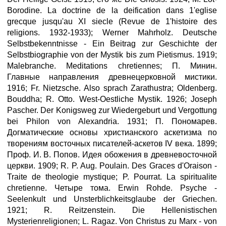
Borodine. La doctrine de la deification dans 1'eglise
grecque jusqu'au XI siecle (Revue de 1'histoire des
religions. 1932-1933); Werner Mahrholz. Deutsche
Selbstbekenntnisse - Ein Beitrag zur Geschichte der
Selbstbiographie von der Mystik bis zum Pietismus. 1919;
Malebranche. Meditations chretiennes; П. Минин.
Главные направления древнецерковной мистики.
1916; Fr. Nietzsche. Also sprach Zarathustra; Oldenberg.
Bouddha; R. Otto. West-Oestliche Mystik. 1926; Joseph
Pascher. Der Konigsweg zur Wiedergeburt und Vergottung
bei Philon von Alexandria. 1931; П. Пономарев.
Догматические основы христианского аскетизма по
творениям восточных писателей-аскетов IV века. 1899;
Проф. И. В. Попов. Идея обожения в древневосточной
церкви. 1909; R. P. Aug. Poulain. Des Graces d'Oraison -
Traite de theologie mystique; P. Pourrat. La spiritualite
chretienne. Четыре тома. Erwin Rohde. Psyche -
Seelenkult und Unsterblichkeitsglaube der Griechen.
1921; R. Reitzenstein. Die Hellenistischen
Mysterienreligionen; L. Ragaz. Von Christus zu Marx - von