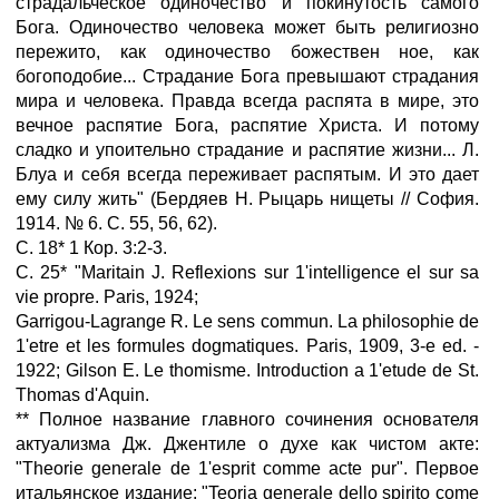
страдальческое одиночество и покинутость самого
Бога. Одиночество человека может быть религиозно
пережито, как одиночество божествен ное, как
богоподобие... Страдание Бога превышают страдания
мира и человека. Правда всегда распята в мире, это
вечное распятие Бога, распятие Христа. И потому
сладко и упоительно страдание и распятие жизни... Л.
Блуа и себя всегда переживает распятым. И это дает
ему силу жить" (Бердяев Н. Рыцарь нищеты // София.
1914. № 6. С. 55, 56, 62).
С. 18* 1 Кор. 3:2-3.
С. 25* "Maritain J. Reflexions sur 1'intelligence el sur sa
vie propre. Paris, 1924;
Garrigou-Lagrange R. Le sens commun. La philosophie de
1'etre et les formules dogmatiques. Paris, 1909, 3-е ed. -
1922; Gilson E. Le thomisme. Introduction a 1'etude de St.
Thomas d'Aquin.
** Полное название главного сочинения основателя
актуализма Дж. Джентиле о духе как чистом акте:
"Theorie generale de 1'esprit comme acte pur". Первое
итальянское издание: "Teoria generale dello spirito come