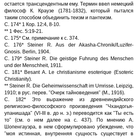
остается трансцендентным ему. Термин ввел немецкий
философ К. Краузе (1781-1832), который пытался
таким способом объединить теизм и пантеизм.
С. 174* 1 Кор. 12:4, 8-10.
** 1 Фес. 5:19-21.
С. 175* См. примечание к с. 374.
С. 176* Steiner R. Aus der Akasha-Chronik//Luzifer-
Gnosis. Berlin, 1904.
С. 179* Steiner R. Die geistige Fuhrung des Menschen
und der Menschheit, 1911.
С. 181* Besant A. Le christianisme esoterique (Esoteric
Christianity).
** Steiner R. Die Geheimwissenschaft im Umrisse. Leipzig,
1910; в рус. перев. "Очерк тайноведения" (М., 1916).
С. 182* Это выражение из древнеиндийского
религиозно-философского произведения "Чхандогья-
упанишада" (VI-III в. до н. э.) переводится как "Ты есть
то" (см. о нем далее на с. 437). По мнению А.
Шопенгауэра, в нем сформулировано убеждение, что
"моя истинная, внутренняя сущность существует в