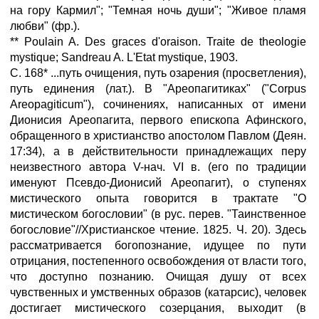
на гору Кармил"; "Темная ночь души"; "Живое пламя
любви" (фр.).
** Poulain A. Des graces d'oraison. Traite de theologie
mystique; Sandreau A. L'Etat mystique, 1903.
С. 168* ...путь очищения, путь озарения (просветления),
путь единения (лат.). В "Ареопагитиках" ("Corpus
Areopagiticum"), сочинениях, написанных от имени
Дионисия Ареопагита, первого епископа Афинского,
обращенного в христианство апостолом Павлом (Деян.
17:34), а в действительности принадлежащих перу
неизвестного автора V-нач. VI в. (его по традиции
именуют Псевдо-Дионисий Ареопагит), о ступенях
мистического опыта говорится в трактате "О
мистическом богословии" (в рус. перев. "Таинственное
богословие"//Христианское чтение. 1825. Ч. 20). Здесь
рассматривается богопознание, идущее по пути
отрицания, постепенного освобождения от власти того,
что доступно познанию. Очищая душу от всех
чувственных и умственных образов (катарсис), человек
достигает мистического созерцания, выходит (в