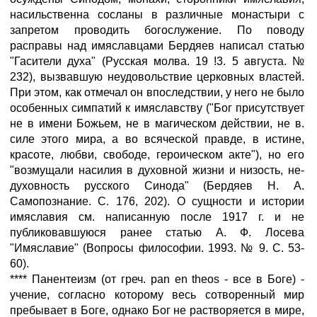
насильственна сосланы в различные монастыри с
запретом проводить богослужение. По поводу
расправы над имяславцами Бердяев написал статью
"Гасители духа" (Русская молва. 19 !3. 5 августа. №
232), вызвавшую неудовольствие церковных властей.
При этом, как отмечал он впоследствии, у него не было
особенных симпатий к имяславству ("Бог присутствует
не в имени Божьем, не в магическом действии, не в.
силе этого мира, а во всяческой правде, в истине,
красоте, любви, свободе, героическом акте"), но его
"возмущали насилия в духовной жизни и низость, не-
духовность русского Синода" (Бердяев Н. А.
Самопознание. С. 176, 202). О сущности и истории
имяславия см. написанную после 1917 г. и не
публиковавшуюся ранее статью А. Ф. Лосева
"Имяславие" (Вопросы философии. 1993. № 9. С. 53-
60).
**** Панентеизм (от греч. pan en theos - все в Боге) -
учение, согласно которому весь сотворенный мир
пребывает в Боге, однако Бог не растворяется в мире,