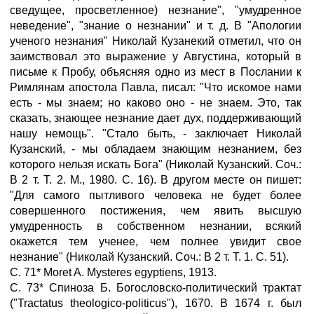
сведущее, просветленное) незнание", "умудренное
неведение", "знание о незнании" и т. д. В "Апологии
ученого незнания" Николай Кузанекий отметил, что он
заимствовал это выражение у Августина, который в
письме к Пробу, объясняя одно из мест в Послании к
Римлянам апостола Павла, писал: "Что искомое нами
есть - мы знаем; но каково оно - не знаем. Это, так
сказать, знающее незнание дает дух, поддерживающий
нашу немощь". "Стало быть, - заключает Николай
Кузанский, - мы обладаем знающим незнанием, без
которого нельзя искать Бога" (Николай Кузанский. Соч.:
В 2 т. Т. 2. M., 1980. С. 16). В другом месте он пишет:
"Для самого пытливого человека не будет более
совершенного постижения, чем явить высшую
умудренность в собственном незнании, всякий
окажется тем ученее, чем полнее увидит свое
незнание" (Николай Кузанский. Соч.: В 2 т. Т. 1. С. 51).
С. 71* Moret A. Mysteres egyptiens, 1913.
С. 73* Спиноза Б. Богословско-политический трактат
("Tractatus theologico-politicus"), 1670. В 1674 г. был