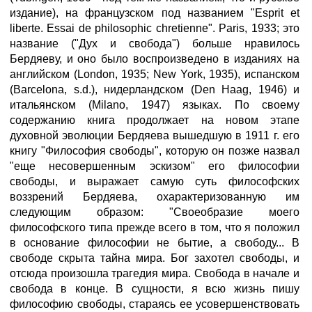
издание), на французском под названием "Esprit et
liberte. Essai de philosophic chretienne". Paris, 1933; это
название ("Дух и свобода") больше нравилось
Бердяеву, и оно было воспроизведено в изданиях на
английском (London, 1935; New York, 1935), испанском
(Barcelona, s.d.), нидерландском (Den Haag, 1946) и
итальянском (Milano, 1947) языках. По своему
содержанию книга продолжает на новом этапе
духовной эволюции Бердяева вышедшую в 1911 г. его
книгу "Философия свободы", которую он позже назвал
"еще несовершенным эскизом" его философии
свободы, и выражает самую суть философских
воззрений Бердяева, охарактеризованную им
следующим образом: "Своеобразие моего
философского типа прежде всего в том, что я положил
в основание философии не бытие, а свободу... В
свободе скрыта тайна мира. Бог захотел свободы, и
отсюда произошла трагедия мира. Свобода в начале и
свобода в конце. В сущности, я всю жизнь пишу
философию свободы, стараясь ее усовершенствовать