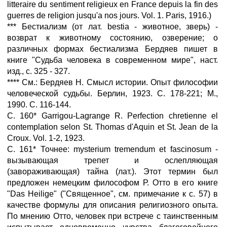
litteraire du sentiment religieux en France depuis la fin des
guerres de religion jusqu'a nos jours. Vol. 1. Paris, 1916.)
*** Бестиализм (от лат. bestia - животное, зверь) -
возврат к животному состоянию, озверение; о
различных формах бестиализма Бердяев пишет в
книге "Судьба человека в современном мире", наст.
изд., с. 325 - 327.
**** См.: Бердяев Н. Смысл истории. Опыт философии
человеческой судьбы. Берлин, 1923. С. 178-221; М.,
1990. С. 116-144.
С. 160* Garrigou-Lagrange R. Perfection chretienne el
contemplation selon St. Thomas d'Aquin et St. Jean de la
Croux. Vol. 1-2, 1923.
С. 161* Точнее: mysterium tremendum et fascinosum -
вызывающая трепет и ослепляющая
(завораживающая) тайна (лат.). Этот термин был
предложен немецким философом Р. Отто в его книге
"Das Heilige" ("Священное", см. примечание к с. 57) в
качестве формулы для описания религиозного опыта.
По мнению Отто, человек при встрече с таинственным