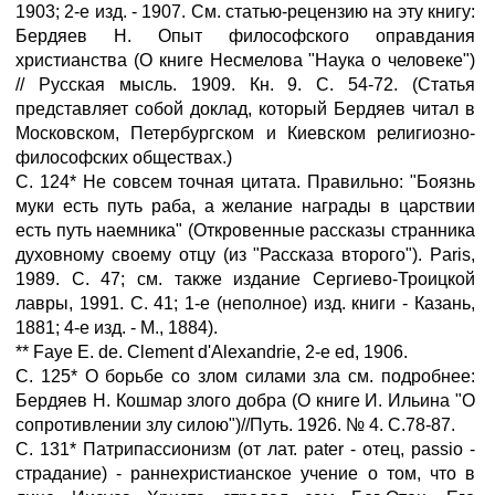
1903; 2-е изд. - 1907. См. статью-рецензию на эту книгу:
Бердяев Н. Опыт философского оправдания
христианства (О книге Несмелова "Наука о человеке")
// Русская мысль. 1909. Кн. 9. С. 54-72. (Статья
представляет собой доклад, который Бердяев читал в
Московском, Петербургском и Киевском религиозно-
философских обществах.)
С. 124* Не совсем точная цитата. Правильно: "Боязнь
муки есть путь раба, а желание награды в царствии
есть путь наемника" (Откровенные рассказы странника
духовному своему отцу (из "Рассказа второго"). Paris,
1989. С. 47; см. также издание Сергиево-Троицкой
лавры, 1991. С. 41; 1-е (неполное) изд. книги - Казань,
1881; 4-е изд. - М., 1884).
** Faye E. de. Clement d'Alexandrie, 2-е ed, 1906.
С. 125* О борьбе со злом силами зла см. подробнее:
Бердяев Н. Кошмар злого добра (О книге И. Ильина "О
сопротивлении злу силою")//Путь. 1926. № 4. С.78-87.
С. 131* Патрипассионизм (от лат. pater - отец, passio -
страдание) - раннехристианское учение о том, что в