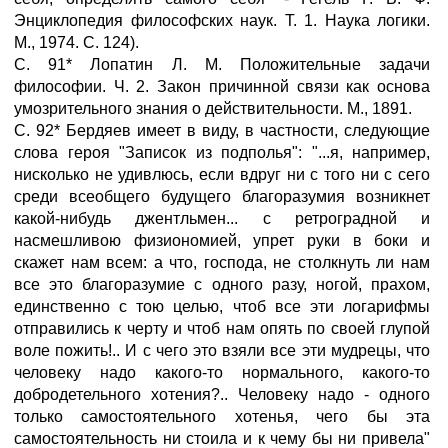
Энциклопедия философских наук. Т. 1. Наука логики.
M., 1974. С. 124).
С. 91* Лопатин Л. M. Положительные задачи
философии. Ч. 2. Закон причинной связи как основа
умозрительного знания о действительности. M., 1891.
С. 92* Бердяев имеет в виду, в частности, следующие
слова героя "Записок из подполья": "...я, например,
нисколько не удивлюсь, если вдруг ни с того ни с сего
среди всеобщего будущего благоразумия возникнет
какой-нибудь джентльмен... с ретроградной и
насмешливою физиономией, упрет руки в боки и
скажет нам всем: а что, господа, не столкнуть ли нам
все это благоразумие с одного разу, ногой, прахом,
единственно с тою целью, чтоб все эти логарифмы
отправились к черту и чтоб нам опять по своей глупой
воле пожить!.. И с чего это взяли все эти мудрецы, что
человеку надо какого-то нормального, какого-то
добродетельного хотения?.. Человеку надо - одного
только самостоятельного хотенья, чего бы эта
самостоятельность ни стоила и к чему бы ни привела"