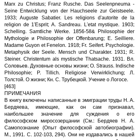
Marx zu Christus; Franz Rusche. Das Seelenpneuma -
Seine Entwicklung von der Hauchseele zur Geistseele.
1933; Auguste Sabatier. Les religions d'autorite de la
religion de 1'Esprit; A. Sandreau. L'etat mystique. 1903;
Schelling. Samtliche Werke. 1856-58& Philosophie der
Mythologie и Philosophie der Offenbarung; E. Seilliere.
Madame Guyon et Fenelon. 1918; Fr. Seifert. Psychologie.
Metaphysik der Seele. Mensch und Charakter. 1931; R.
Steiner. Christentum als mystische Thatsache. 1931. Вл.
Соловьев. Духовные основы жизни; О. Strauss. Indische
Philosophie; P. Tillich. Religiose Verwirklichung; Л.
Толстой. О жизни; Кн. С. Трубецкой. Учение о Логосе.
[463]
ПРИМЕЧАНИЯ
В книгу включены написанные в эмиграции труды Н. А.
Бердяева, имеющие, как он сам признавал,
наибольшее значение для суждения о его
философском миросозерцании (См.: Бердяев Н. А.
Самопознание (Опыт философской автобиографии).
M., 1991. С. 102-103, 294). Они не издавались в нашей