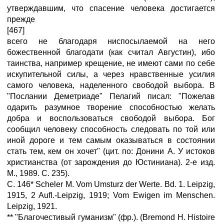
утверждавшим, что спасение человека достигается
прежде
[467]
всего не благодаря ниспосылаемой на него
божественной благодати (как считал Августин), ибо
таинства, например крещение, не имеют сами по себе
искупительной силы, а через нравственные усилия
самого человека, наделенного свободой выбора. В
"Послании Деметриаде" Пелагий писал: "Пожелав
одарить разумное творение способностью желать
добра и воспользоваться свободой выбора. Бог
сообщил человеку способность следовать по той или
иной дороге и тем самым оказываться в состоянии
стать тем, кем он хочет" (цит. по: Донини А. У истоков
христианства (от зарождения до Юстиниана). 2-е изд.
М., 1989. С. 235).
С. 146* Scheler М. Vom Umsturz der Werte. Bd. 1. Leipzig,
1915, 2 Aufl.-Leipzig, 1919; Vom Ewigen im Menschen.
Leipzig, 1921.
** "Благочестивый гуманизм" (фр.). (Bremond Н. Histoire