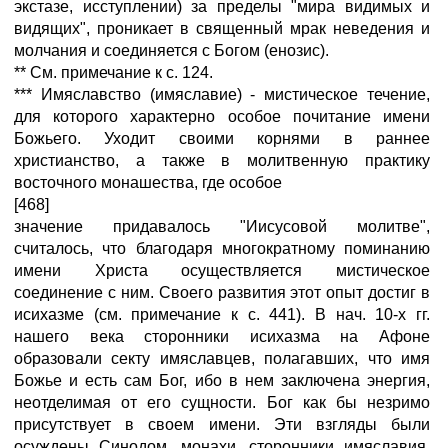
экстазе, исступлении) за пределы "мира видимых и
видящих", проникает в священный мрак неведения и
молчания и соединяется с Богом (енозис).
** См. примечание к с. 124.
*** Имяславство (имяславие) - мистическое течение,
для которого характерно особое почитание имени
Божьего. Уходит своими корнями в раннее
христианство, а также в молитвенную практику
восточного монашества, где особое
[468]
значение придавалось "Иисусовой молитве",
считалось, что благодаря многократному поминанию
имени Христа осуществляется мистическое
соединение с ним. Своего развития этот опыт достиг в
исихазме (см. примечание к с. 441). В нач. 10-х гг.
нашего века сторонники исихазма на Афоне
образовали секту имяславцев, полагавших, что имя
Божье и есть сам Бог, ибо в нем заключена энергия,
неотделимая от его сущности. Бог как бы незримо
присутствует в своем имени. Эти взгляды были
осуждены Синодом, монахи, сторонники имяславия,