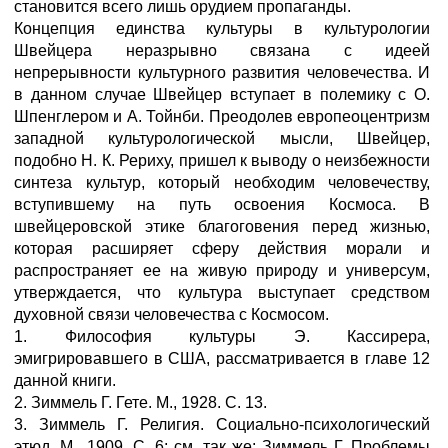
становится всего лишь орудием пропаганды.
Концепция единства культуры в культурологии
Швейцера неразрывно связана с идеей
непрерывности культурного развития человечества. И
в данном случае Швейцер вступает в полемику с О.
Шпенглером и А. Тойнби. Преодолев европеоцентризм
западной культурологической мысли, Швейцер,
подобно Н. К. Рериху, пришел к выводу о неизбежности
синтеза культур, который необходим человечеству,
вступившему на путь освоения Космоса. В
швейцеровской этике благоговения перед жизнью,
которая расширяет сферу действия морали и
распространяет ее на живую природу и универсум,
утверждается, что культура выступает средством
духовной связи человечества с Космосом.
1. Философия культуры Э. Кассирера,
эмигрировавшего в США, рассматривается в главе 12
данной книги.
2. Зиммель Г. Гете. М., 1928. С. 13.
3. Зиммель Г. Религия. Социально-психологический
этюд. М., 1909. С. 6; см. так же: Зиммель Г. Проблемы