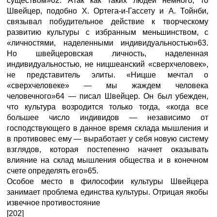
существом»62. Атак как таких людей немного, то
Швейцер, подобно X. Ортега-и-Гассету и А. Тойнби,
связывал побудительное действие к творческому
развитию культуры с избранным меньшинством, с
«личностями, наделенными индивидуальностью»63.
Но швейцеровская личность, наделенная
индивидуальностью, не ницшеанский «сверхчеловек»,
не представитель элиты. «Ницше мечтал о
«сверхчеловеке» — мы жаждем человека
человечного»64 — писал Швейцер. Он был убежден,
что культура возродится только тогда, «когда все
большее число индивидов — независимо от
господствующего в данное время склада мышления и
в противовес ему — выработает у себя новую систему
взглядов, которая постепенно начнет оказывать
влияние на склад мышления общества и в конечном
счете определять его»65.
Особое место в философии культуры Швейцера
занимает проблема единства культуры. Отрицая якобы
извечное противостояние
[202]