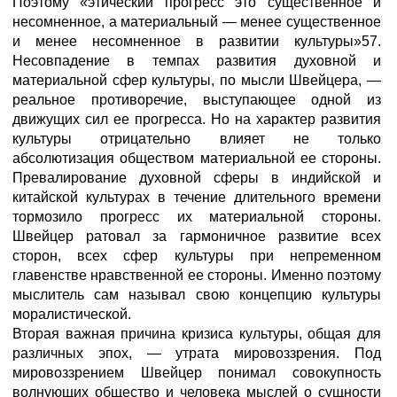
Поэтому «этический прогресс это существенное и
несомненное, а материальный — менее существенное
и менее несомненное в развитии культуры»57.
Несовпадение в темпах развития духовной и
материальной сфер культуры, по мысли Швейцера, —
реальное противоречие, выступающее одной из
движущих сил ее прогресса. Но на характер развития
культуры отрицательно влияет не только
абсолютизация обществом материальной ее стороны.
Превалирование духовной сферы в индийской и
китайской культурах в течение длительного времени
тормозило прогресс их материальной стороны.
Швейцер ратовал за гармоничное развитие всех
сторон, всех сфер культуры при непременном
главенстве нравственной ее стороны. Именно поэтому
мыслитель сам называл свою концепцию культуры
моралистической.
Вторая важная причина кризиса культуры, общая для
различных эпох, — утрата мировоззрения. Под
мировоззрением Швейцер понимал совокупность
волнующих общество и человека мыслей о сущности