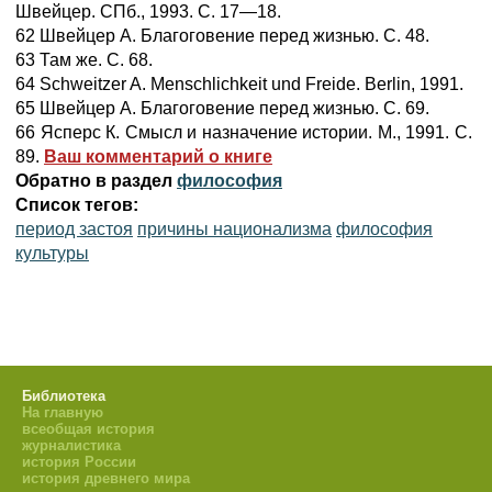
Швейцер. СПб., 1993. С. 17—18.
62 Швейцер А. Благоговение перед жизнью. С. 48.
63 Там же. С. 68.
64 Schweitzer A. Menschlichkeit und Freide. Berlin, 1991.
65 Швейцер А. Благоговение перед жизнью. С. 69.
66 Ясперс К. Смысл и назначение истории. М., 1991. С.
89.
Ваш комментарий о книге
Обратно в раздел
философия
Список тегов:
период застоя
причины национализма
философия
культуры
Библиотека
На главную
всеобщая история
журналистика
история России
история древнего мира