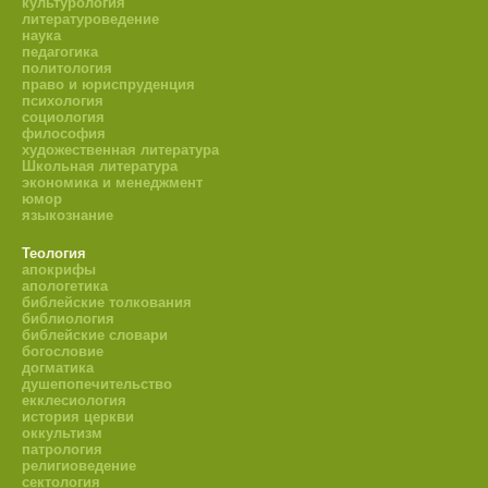
культурология
литературоведение
наука
педагогика
политология
право и юриспруденция
психология
социология
философия
художественная литература
Школьная литература
экономика и менеджмент
юмор
языкознание
Теология
апокрифы
апологетика
библейские толкования
библиология
библейские словари
богословие
догматика
душепопечительство
екклесиология
история церкви
оккультизм
патрология
религиоведение
сектология