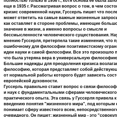
1956 г
., хотя основа ее была зало
еще в 
1935 г
. Рассматривая вопрос о том, в чем состои
кризис современной науки, Гуссерль пишет что послед
может ответить на самые важные жизненные запросы,
как оставляет в стороне проблемы, имеющие большое
значение в жизни, а именно вопросы о смысле и 

бессмысленности человеческого существования. Наук
мнению Гуссерля, претерпела такие изменения, что пр
ошибочному для философии позитивистскому ограни
идеи науки и самой философии. Все это произошло по
что была утеряна вера в универсальную философию.
Большие надежды для преодоления кризиса возлагаю
философию, которая представляет собой действующи
от нормальной работы которого будет зависеть состо
европейской духовности.

Гуссерль правильно ставит вопрос о связи философи
и наук с фундаментальными сферами человеческого 
практического опыта. Эта связь у Гуссерля привела к 
введению понятия "жизненного мира", под которым о
понимает сферу известного всем, непосредственного,
очевидного. Он пишет: жизненный мир - это "совокупн