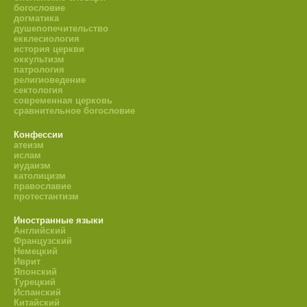
богословие
догматика
душепопечительство
екклесиология
история церкви
оккультизм
патрология
религиоведение
сектология
современная церковь
сравнительное богословие
Конфессии
атеизм
ислам
иудаизм
католицизм
православие
протестантизм
Иностранные языки
Английский
Французский
Немецкий
Иврит
Японский
Турецкий
Испанский
Китайский