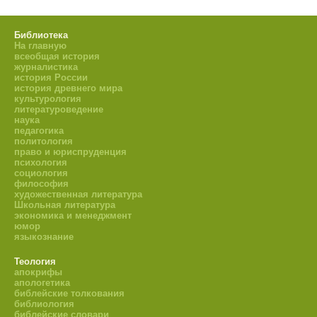
Библиотека
На главную
всеобщая история
журналистика
история России
история древнего мира
культурология
литературоведение
наука
педагогика
политология
право и юриспруденция
психология
социология
философия
художественная литература
Школьная литература
экономика и менеджмент
юмор
языкознание
Теология
апокрифы
апологетика
библейские толкования
библиология
библейские словари