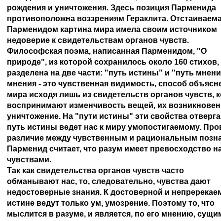
рождения и уничтожения. Здесь позиция Парменида 

противоположна воззрениям Гераклита. Отстаиваемая
Парменидом картина мира имела своим источником 

недоверие к свидетельствам органов чувств.

Философская поэма, написанная Парменидом, "О 

природе", из которой сохранилось около 160 стихов, 

разделена на две части: "путь истины" и "путь мнения
мнения - это чувственная видимость, способ объясне
мира исходя лишь из свидетельств органов чувств, к
воспринимают изменчивость вещей, их возникновени
уничтожение. На "пути истины" эти свойства отвергаю
путь истины ведет нас к миру умопостигаемому. Пров
различие между чувственным и рациональным познан
Парменид считает, что разум имеет превосходство над
чувствами.

Так как свидетельства органов чувств часто 

обманывают нас, то, следовательно, чувства дают 

недостоверные знания. К достоверной и непререкаем
истине ведут только ум, умозрение. Поэтому то, что 

мыслится в разуме, и является, по его мнению, сущим.