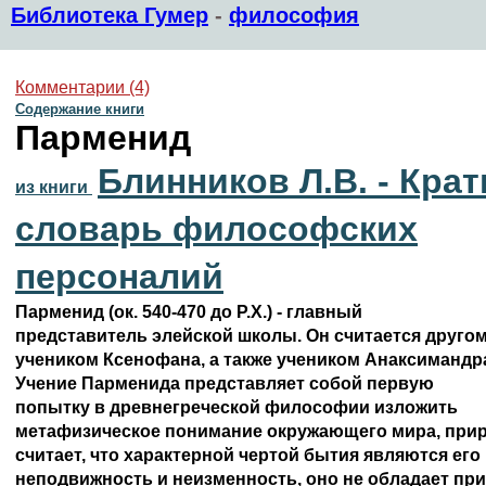
Библиотека Гумер
-
философия
Комментарии (4)
Содержание книги
Парменид
Блинников Л.В. - Крат
из книги
словарь философских
персоналий
Парменид (ок. 540-470 до Р.Х.) - главный 

представитель элейской школы. Он считается другому
учеником Ксенофана, а также учеником Анаксимандра
Учение Парменида представляет собой первую 

попытку в древнегреческой философии изложить 

метафизическое понимание окружающего мира, приро
считает, что характерной чертой бытия являются его 

неподвижность и неизменность, оно не обладает при