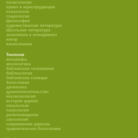
политология
право и юриспруденция
психология
социология
философия
художественная литература
Школьная литература
экономика и менеджмент
юмор
языкознание
Теология
апокрифы
апологетика
библейские толкования
библиология
библейские словари
богословие
догматика
душепопечительство
екклесиология
история церкви
оккультизм
патрология
религиоведение
сектология
современная церковь
сравнительное богословие