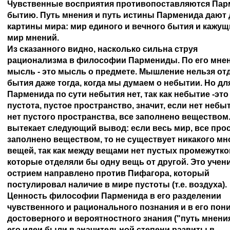
Чувственные восприятия противопоставляются Парм
бытию. Путь мнения и путь истины Парменида дают д
картины мира: мир единого и вечного бытия и кажущи
мир мнений.

Из сказанного видно, насколько сильна струя 

рационализма в философии Пармениды. По его мнени
мысль - это мысль о предмете. Мышление нельзя отде
бытия даже тогда, когда мы думаем о небытии. Но для
Парменида по сути небытия нет, так как небытие -это 
пустота, пустое пространство, значит, если нет небыти
нет пустого пространства, все заполнено веществом.
вытекает следующий вывод: если весь мир, все прос
заполнено веществом, то не существует никакого мно
вещей, так как между вещами нет пустых промежутков,
которые отделяли бы одну вещь от другой. Это учени
острием направлено против Пифагора, который 

постулировал наличие в мире пустоты (т.е. воздуха).

Ценность философии Парменида в его разделении 

чувственного и рационального познания и в его пони
достоверного и вероятностного знания ("путь мнения"
его идеи были в значительной степени развиты в 
