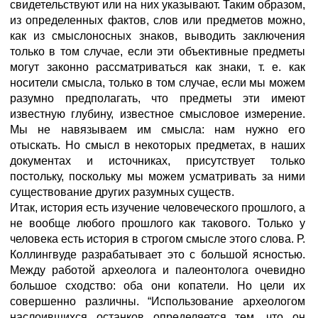
свидетельствуют или на них указывают. Таким образом,
из определенных фактов, слов или предметов можно,
как из смыслоносных знаков, выводить заключения
только в том случае, если эти объективные предметы
могут законно рассматриваться как знаки, т. е. как
носители смысла, только в том случае, если мы можем
разумно предполагать, что предметы эти имеют
известную глубину, известное смысловое измерение.
Мы не навязываем им смысла: нам нужно его
отыскать. Но смысл в некоторых предметах, в наших
документах и источниках, присутствует только
постольку, поскольку мы можем усматривать за ними
существование других разумных существ.
Итак, история есть изучение человеческого прошлого, а
не вообще любого прошлого как такового. Только у
человека есть история в строгом смысле этого слова. Р.
Коллингвудe разрабатывает это с большой ясностью.
Между работой археолога и палеонтолога очевидно
большое сходство: оба они копатели. Но цели их
совершенно различны. “Использование археологом
наслоившихся останков определяется тем, что он