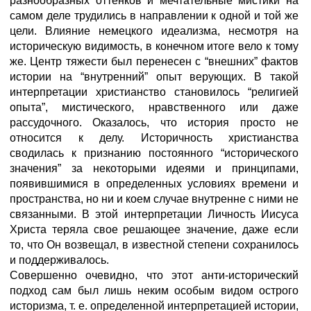
разнообразных оттенков и мечтательные мистики на
самом деле трудились в направлении к одной и той же
цели. Влияние немецкого идеализма, несмотря на
историческую видимость, в конечном итоге вело к тому
же. Центр тяжести был перенесен с “внешних” фактов
истории на “внутренний” опыт верующих. В такой
интерпретации христианство становилось “религией
опыта”, мистического, нравственного или даже
рассудочного. Оказалось, что история просто не
относится к делу. Историчность христианства
сводилась к признанию постоянного “исторического
значения” за некоторыми идеями и принципами,
появившимися в определенных условиях времени и
пространства, но ни и коем случае внутренне с ними не
связанными. В этой интерпретации Личность Иисуса
Христа теряла свое решающее значение, даже если
то, что Он возвещал, в известной степени сохранилось
и поддерживалось.
Совершенно очевидно, что этот анти-исторический
подход сам был лишь неким особым видом острого
историзма, т. е. определенной интерпретацией истории,