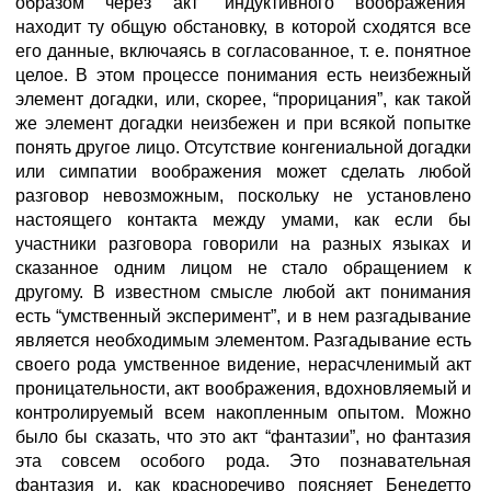
образом через акт “индуктивного воображения”
находит ту общую обстановку, в которой сходятся все
его данные, включаясь в согласованное, т. е. понятное
целое. В этом процессе понимания есть неизбежный
элемент догадки, или, скорее, “прорицания”, как такой
же элемент догадки неизбежен и при всякой попытке
понять другое лицо. Отсутствие конгениальной догадки
или симпатии воображения может сделать любой
разговор невозможным, поскольку не установлено
настоящего контакта между умами, как если бы
участники разговора говорили на разных языках и
сказанное одним лицом не стало обращением к
другому. В известном смысле любой акт понимания
есть “умственный эксперимент”, и в нем разгадывание
является необходимым элементом. Разгадывание есть
своего рода умственное видение, нерасчленимый акт
проницательности, акт воображения, вдохновляемый и
контролируемый всем накопленным опытом. Можно
было бы сказать, что это акт “фантазии”, но фантазия
эта совсем особого рода. Это познавательная
фантазия и, как красноречиво поясняет Бенедетто