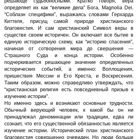
решающе судьбоносными. Кратко говоря, вера
определяет их как “великие дела” Бога, Magnolia Dei.
“Соблазн специфики”, выражаясь словами Герхарда
Киттеля, присущ самой природе христианского
благовестия. И сам христианский Символ веры в
существе своем историчен. Он включает все бытие в
единую историческую схему, как “историю спасения”,
начиная от сотворения мира до свершения —
Страшного Суда и конца истории. Особенно
подчеркивается решающее значение определенных
исторических событий, а именно: Воплощения,
пришествия Мессии и Его Креста, и Воскресения.
Таким образом, можно справедливо утверждать, что
“христианская религия есть повседневный призыв к
изучению истории”.
Но именно здесь и возникают основные трудности.
Обычный верующий человек, к какой бы он ни
принадлежал деноминации или традиции, едва ли
сознает, что его существенной обязанностью является
изучение истории. Исторический план христианского
благовестия совершенно очевиден. Но люди больше