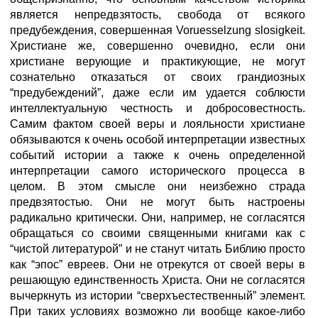
является непредвзятость, свобода от всякого
предубеждения, совершенная Voruesselzung slosigkeit.
Христиане же, совершенно очевидно, если они
христиане верующие и практикующие, не могут
сознательно отказаться от своих грандиозных
“предубеждений”, даже если им удается соблюсти
интеллектуальную честность и добросовестность.
Самим фактом своей веры и лояльности христиане
обязываются к очень особой интерпретации известных
событий истории а также к очень определенной
интерпретации самого исторического процесса в
целом. В этом смысле они неизбежно страда
предвзятостью. Они не могут быть настроены
радикально критически. Они, например, не согласятся
обращаться со своими священными книгами как с
“чистой литературой” и не станут читать Библию просто
как “эпос” евреев. Они не отрекутся от своей веры в
решающую единственность Христа. Они не согласятся
вычеркнуть из истории “сверхъестественный” элемент.
При таких условиях возможно ли вообще какое-либо