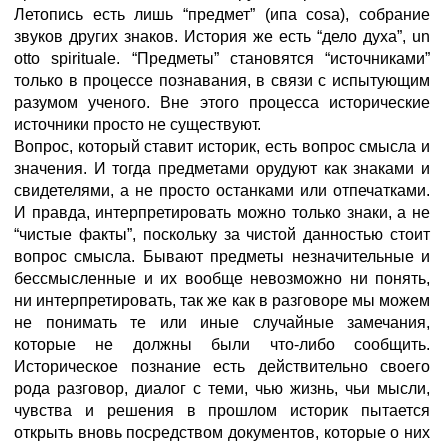
Летопись есть лишь “предмет” (ипа cosa), собрание
звуков других знаков. История же есть “дело духа”, un
otto spirituale. “Предметы” становятся “источниками”
только в процессе познавания, в связи с испытующим
разумом ученого. Вне этого процесса исторические
источники просто не существуют.
Вопрос, который ставит историк, есть вопрос смысла и
значения. И тогда предметами орудуют как знаками и
свидетелями, а не просто останками или отпечатками.
И правда, интерпретировать можно только знаки, а не
“чистые факты”, поскольку за чистой данностью стоит
вопрос смысла. Бывают предметы незначительные и
бессмысленные и их вообще невозможно ни понять,
ни интерпретировать, так же как в разговоре мы можем
не понимать те или иные случайные замечания,
которые не должны были что-либо сообщить.
Историческое познание eсть действительно своего
рода разговор, диалог с теми, чью жизнь, чьи мысли,
чувства и решения в прошлом историк пытается
открыть вновь посредством документов, которые о них