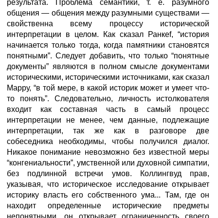
результата. Проблема семантики, т. е. разумного
общения — общения между разумными существами —
свойственна всему процессу исторической
интерпретации в целом. Как сказал Ранкеf, “история
начинается только тогда, когда памятники становятся
понятными”. Следует добавить, что только “понятные
документы” являются в полном смысле документами
историческими, историческими источниками, как сказал
Марру, “в той мере, в какой историк может и умеет что-
то понять”. Следовательно, личность истолкователя
входит как составная часть в самый процесс
интерпретации не менее, чем данные, подлежащие
интерпретации, так же как в разговоре две
собеседника необходимы, чтобы получился диалог.
Никакое понимание невозможно без известной меры
“конгениальности”, умственной или духовной симпатии,
без подлинной встречи умов. Коллингвуд прав,
указывая, что историческое исследование открывает
историку власть его собственного ума... Там, где он
находит определенные исторические предметы
непонятными, он открывает ограниченность своего