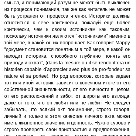
смысл, и понимающий разум не может быть выключен
из процесса понимания, так же как читатель не может
быть устранен от процесса чтения. Историки должны
относиться к себе критически, пожалуй еще более
критически, чем к своим источникам как таковым,
поскольку источники являются “источниками” именно в
той мере, в какой он их вопрошает. Как говорит Марру,
“документ становится понятным в той мере, в какой он
находит историка, способного глубинно понять его
природу и охват”, (dans la mesure ou il se rendontrera un
historien capable d'apprecier avec plus de pro-fondeur sa
nature et sa portee). Но род вопросов, которые задает
тот или иной историк, зависит в конечном итоге от его
собственной значительности, от его личности в целом,
от его расположений и забот, от широты его взгляда,
даже от того, что он любит или не любит. Не следует
забывать, что всякий акт понимания, строго говоря,
личный и только в этом качестве личного акта может
иметь жизненное значение и ценность. Нужно сурово и
строго проверять свои пристрастия и предположения,