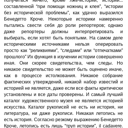
получиться ничего, кроме лже-истории, истории...
составленной “при помощи ножниц и клея”, “истории
без исторической проблемы”, как удачно выразился
Бенедетто Кроче. Некоторые историки намеренно
пытались свести себя до роли репортеров; однако
даже репортеры должны интерпретировать и
выбирать, если хотят быть понятыми. На самом деле
историческими источниками нельзя оперировать
просто как “реликвиями”, “следами” или “отпечатками”
прошлого” Их функция в изучении истории совершенно
иная. Они скорее свидетельства, чем следы. Но
никакое свидетельство не может быть оценено иначе,
как в процессе истолкования. Никакое собрание
фактических утверждений, никакой набор известий и
историей не является, даже если все факты критически
установлены и все даты проверены. И самый лучший
каталог художественного музея не является историей
искусства. Каталог рукописей не есть ни история, ни
литература, ни даже рукописи. Никакая летопись не
есть история. Согласно резкому выражению Бенедетто
Кроче, летопись есть лишь “труп истории”, il cadavere.