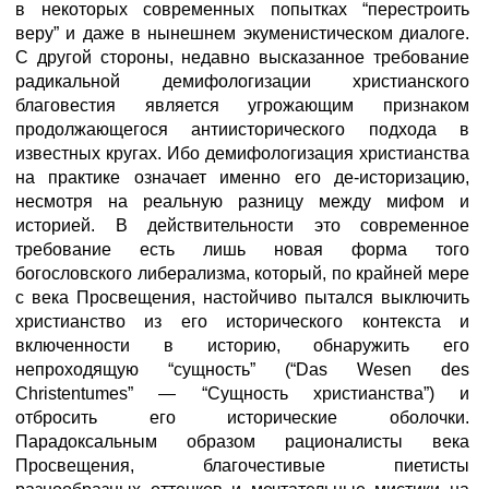
в некоторых современных попытках “перестроить
веру” и даже в нынешнем экуменистическом диалоге.
С другой стороны, недавно высказанное требование
радикальной демифологизации христианского
благовестия является угрожающим признаком
продолжающегося антиисторического подхода в
известных кругах. Ибо демифологизация христианства
на практике означает именно его де-историзацию,
несмотря на реальную разницу между мифом и
историей. В действительности это современное
требование есть лишь новая форма того
богословского либерализма, который, по крайней мере
с века Просвещения, настойчиво пытался выключить
христианство из его исторического контекста и
включенности в историю, обнаружить его
непроходящую “сущность” (“Das Wesen des
Christentumes” — “Сущность христианства”) и
отбросить его исторические оболочки.
Парадоксальным образом рационалисты века
Просвещения, благочестивые пиетисты