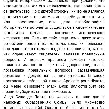
служить историческим источником, при условии, что
историк знает, как его использовать, как прочитывать
свидетельство. Но с другой стороны, ничто не является
историческим источником само по себе, даже летопись,
или повествование, или даже автобиография.
Исторические источники существуют в своем качестве
источников только в контексте исторического
исследования. Сами по себе вещи немы, даже тексты
речей: они говорят только тогда, когда их понимают;
они дают ответы только когда их опрашивают, так же
как опрашивают свидетелей, задавая правильные
вопросы. И первым правилом ремесла историка
является именно перекрестный допрос свидетелей,
постановка правильных вопросов, заставляющая
реликвии и документы на них отвечать. В своей
прекрасной небольшой книжке Apologie pourl'Histoire,
ou Metier d'Historienc Марк Блок иллюстрирует это
правило убедительными примерами.
И до Буше де Перта, так же как и в наши дни, в
наносных образованиях Соммы было множество
кремневых изделийd. Однако не было никого, кто бы