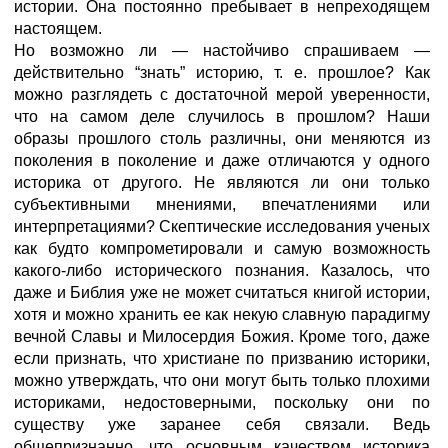
истории. Она постоянно пребывает в непреходящем
настоящем.
Но возможно ли — настойчиво спрашиваем —
действительно “знать” историю, т. е. прошлое? Как
можно разглядеть с достаточной мерой уверенности,
что на самом деле случилось в прошлом? Наши
образы прошлого столь различны, они меняются из
поколения в поколение и даже отличаются у одного
историка от другого. Не являются ли они только
субъективными мнениями, впечатлениями или
интерпретациями? Скептические исследования ученых
как будто компрометировали и самую возможность
какого-либо исторического познания. Казалось, что
даже и Библия уже не может считаться книгой истории,
хотя и можно хранить ее как некую славную парадигму
вечной Славы и Милосердия Божия. Кроме того, даже
если признать, что христиане по призванию историки,
можно утверждать, что они могут быть только плохими
историками, недостоверными, поскольку они по
существу уже заранее себя связали. Ведь
общепризнанно, что основным качеством историка