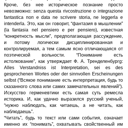
Кроче, без нее историческое познание просто
невозможно: senza questa rivcostruzione о integrazione
fantastica поп e data ne scrivere storia, ne leggerla e
intenderla. Это, как он говорит, “фантазия в мышлении”
(la fantasia nel pensiero e per pensiero), известная
“конкретность мысли”, предполагающая рассуждение,
и потому логически дисциплинированная и
контролируемая, а тем самым ясно отличающаяся от
поэтической вольности. “Понимание есть
истолкование”, как утверждает Ф. А. Тренделенбургg:
Alles Verstandniss ist Interpretation, sei es des
gesprochenen Wortes oder der sinnvollen Erscheinungen
selbst (“Всякое понимание есть интерпретация, будь то
сказанного слова или самих замечательных явлений”).
Искусство герменевтики есть самая суть ремесла
историка. И, как удачно выразился русский ученый,
“нужно наблюдать, как читаешь, а не читать, как
наблюдаешь”.
“Читать”, будь то текст или сами события, означает
именно их “понимать”, охватывать свойственный им