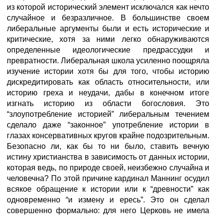
из которой исторический элемент исключался как нечто
случайное и безразличное. В большинстве своем
либеральные аргументы были и есть исторические и
критические, хотя за ними легко обнаруживаются
определенные идеологические предрассудки и
превратности. Либеральная школа усиленно поощряла
изучение истории хотя бы для того, чтобы историю
дискредитировать как область относительности, или
историю греха и неудачи, дабы в конечном итоге
изгнать историю из области богословия. Это
“злоупотребление историей” либеральным течением
сделало даже “законное” употребление истории в
глазах консервативных кругов крайне подозрительным.
Безопасно ли, как бы то ни было, ставить вечную
истину христианства в зависимость от данных истории,
которая ведь, по природе своей, неизбежно случайна и
человечна? По этой причине кардинал Маннинг осудил
всякое обращение к истории или к “древности” как
одновременно “и измену и ересь”. Это он сделал
совершенно формально: для него Церковь не имела