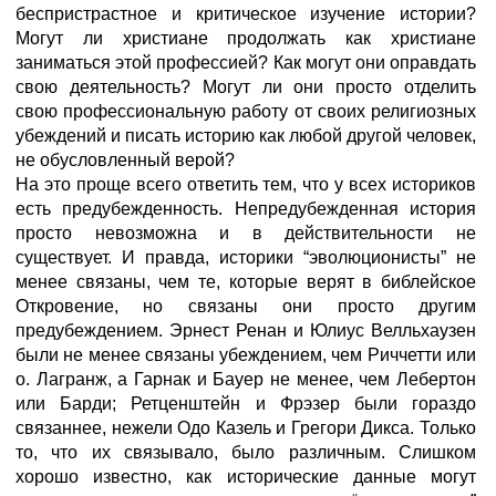
беспристрастное и критическое изучение истории?
Могут ли христиане продолжать как христиане
заниматься этой профессией? Как могут они оправдать
свою деятельность? Могут ли они просто отделить
свою профессиональную работу от своих религиозных
убеждений и писать историю как любой другой человек,
не обусловленный верой?
На это проще всего ответить тем, что у всех историков
есть предубежденность. Непредубежденная история
просто невозможна и в действительности не
существует. И правда, историки “эволюционисты” не
менее связаны, чем те, которые верят в библейское
Откровение, но связаны они просто другим
предубеждением. Эрнест Ренан и Юлиус Велльхаузен
были не менее связаны убеждением, чем Риччетти или
о. Лагранж, а Гарнак и Бауер не менее, чем Лебертон
или Барди; Ретценштейн и Фрэзер были гораздо
связаннее, нежели Одо Казель и Грегори Диксa. Только
то, что их связывало, было различным. Слишком
хорошо известно, как исторические данные могут