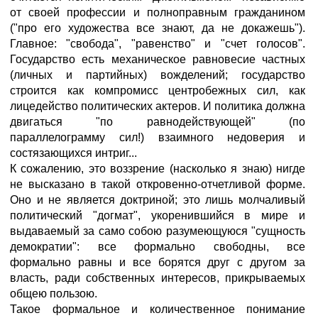
от своей профессии и полноправным гражданином
("про его художества все знают, да не докажешь").
Главное: "свобода", "равенство" и "счет голосов".
Государство есть механическое равновесие частных
(личных и партийных) вожделений; государство
строится как компромисс центробежных сил, как
лицедейство политических актеров. И политика должна
двигаться "по равнодействующей" (по
параллелограмму сил!) взаимного недоверия и
состязающихся интриг...
К сожалению, это воззрение (насколько я знаю) нигде
не высказано в такой откровенно-отчетливой форме.
Оно и не является доктриной; это лишь молчаливый
политический "догмат", укоренившийся в мире и
выдаваемый за само собою разумеющуюся "сущность
демократии": все формально свободны, все
формально равны и все борятся друг с другом за
власть, ради собственных интересов, прикрываемых
общею пользою.
Такое формальное и количественное понимание