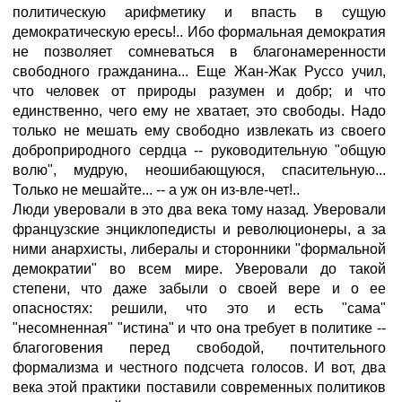
политическую арифметику и впасть в сущую
демократическую ересь!.. Ибо формальная демократия
не позволяет сомневаться в благонамеренности
свободного гражданина... Еще Жан-Жак Руссо учил,
что человек от природы разумен и добр; и что
единственно, чего ему не хватает, это свободы. Надо
только не мешать ему свободно извлекать из своего
доброприродного сердца -- руководительную "общую
волю", мудрую, неошибающуюся, спасительную...
Только не мешайте... -- а уж он из-вле-чет!..
Люди уверовали в это два века тому назад. Уверовали
французские энциклопедисты и революционеры, а за
ними анархисты, либералы и сторонники "формальной
демократии" во всем мире. Уверовали до такой
степени, что даже забыли о своей вере и о ее
опасностях: решили, что это и есть "сама"
"несомненная" "истина" и что она требует в политике --
благоговения перед свободой, почтительного
формализма и честного подсчета голосов. И вот, два
века этой практики поставили современных политиков