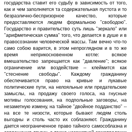
государства ставит его судьбу в зависимость от того,
как и чем заполняется та содержательная пустота и то
безразлично-беспризорное качество, которые
предоставляются людям формальною "свободою".
Государство и правительство суть лишь "зеркало" или
"арифметическая сумма" того, что делается в душе и в
правосознании человеческой массы. Там вечно что-то
само собою варится, в этом непроглядном и в то же
время неприкосновенном котле: всякое
вмешательство запрещается как "давление"; всякое
ограничение или воздействие -- клеймится как
"стеснение свободы". Каждому гражданину
обеспечивается право на кривые и лукавые
политические пути, на нелояльные или предательские
замыслы, на продажу своего голоса, на гнусные
мотивы голосования, на подпольные заговоры, на
незаметную измену, на тайное "двойное подданство" --
на все те низости, которые бывают людям столь
выгодны и столь часто их соблазняют. Гражданину
дается неограниченное право тайного самособлазна и