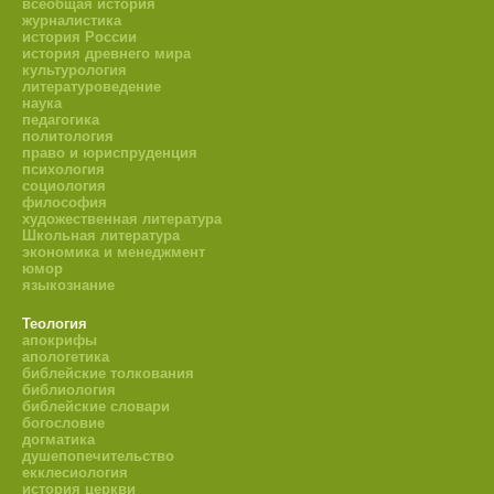
всеобщая история
журналистика
история России
история древнего мира
культурология
литературоведение
наука
педагогика
политология
право и юриспруденция
психология
социология
философия
художественная литература
Школьная литература
экономика и менеджмент
юмор
языкознание
Теология
апокрифы
апологетика
библейские толкования
библиология
библейские словари
богословие
догматика
душепопечительство
екклесиология
история церкви