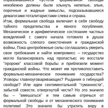
неизбежно должны были хлынуть нелепые, злые,
порочные и жадные замыслы, подсказывавшиеся
демагогами-тоталитаристами слева и справа.
Итак, формальная свобода включает в себя свободу
тайного предательства и явного погубления.
Механическое и арифметическое состязание частных
вожделений с самого начала готовило в душах
возможность слепого ожесточения и гражданской
войны. Пока центробежные силы соглашались умерить
свои требования и найти компромисс -- государство
могло балансировать над пропастью; но восстали
"пророки" классовой борьбы и приблизили момент
гражданской войны. Что может им противопоставить
формально-механическое понимание государства?
Уговоры главноуговаривающих? Рыдания о гибнущей
свободе? Или идеи сентиментальной "гуманности",
забытой совести, отвергнутой чести? Но это значило
бы -- "вмешаться" и тем самым отречься от
формальной свободы и от механического понимания
политики! Это значило бы утратить веру в