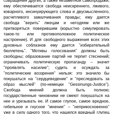
совращения других, а также незаметной самопродажи;
ему обеспечивается свобода неискреннего, лживого,
коварного, инсинуирующего слова и двусмысленного,
расчетливого замалчивания правды; ему дается
свобода "верить" лжецам и негодяям или же
притворяться поверившим (корыстно симулировать
такое-то или противоположное политическое
настроение). И для свободного выражения всех этих
духовных соблазнов ему дается "избирательный
бюллетень". "Мотивы голосования" должны быть
свободны; образование партий не терпит стеснений;
ограничивать политическую пропаганду -- значит
"проявлять насилие"; судить и осуждать за
"политические воззрения" нельзя: это значило бы
покушаться на "сердцеведение" и "преследовать за
образ мыслей" (по-немецки "Gessinungs-Justice").
Свобода мнений должна быть полною;
государственные чиновники не смеют покушаться на
нее и урезывать ее. И самое глупое, самое вредное,
гибельное и гнусное "мнение" -- "неприкосновенно"
уже в силу одного того, что нашелся вредный глупец