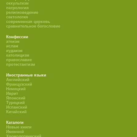
оккультизм
патрология
религиоведение
сектология
современная церковь
сравнительное богословие
Конфессии
атеизм
ислам
иудаизм
католицизм
православие
протестантизм
Иностранные языки
Английский
Французский
Немецкий
Иврит
Японский
Турецкий
Испанский
Китайский
Каталоги
Новые книги
Именной
Хронологический