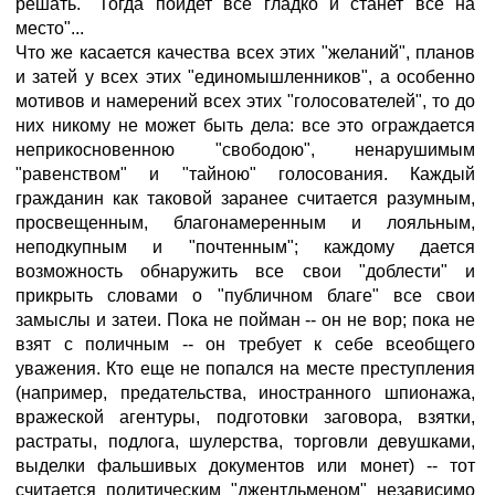
решать. "Тогда пойдет все гладко и станет все на
место"...
Что же касается качества всех этих "желаний", планов
и затей у всех этих "единомышленников", а особенно
мотивов и намерений всех этих "голосователей", то до
них никому не может быть дела: все это ограждается
неприкосновенною "свободою", ненарушимым
"равенством" и "тайною" голосования. Каждый
гражданин как таковой заранее считается разумным,
просвещенным, благонамеренным и лояльным,
неподкупным и "почтенным"; каждому дается
возможность обнаружить все свои "доблести" и
прикрыть словами о "публичном благе" все свои
замыслы и затеи. Пока не пойман -- он не вор; пока не
взят с поличным -- он требует к себе всеобщего
уважения. Кто еще не попался на месте преступления
(например, предательства, иностранного шпионажа,
вражеской агентуры, подготовки заговора, взятки,
растраты, подлога, шулерства, торговли девушками,
выделки фальшивых документов или монет) -- тот
считается политическим "джентльменом" независимо