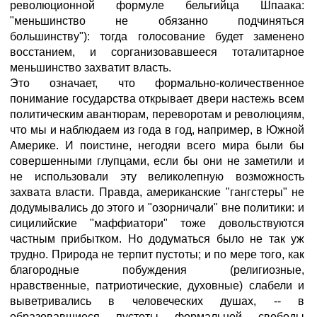
революционной формуле бельгийца Шпаака:
"меньшинство не обязанно подчиняться
большинству"): тогда голосование будет заменено
восстанием, и сорганизовавшееся тоталитарное
меньшинство захватит власть.
Это означает, что формально-количественное
понимание государства открывает двери настежь всем
политическим авантюрам, переворотам и революциям,
что мы и наблюдаем из года в год, например, в Южной
Америке. И поистине, негодяи всего мира были бы
совершенными глупцами, если бы они не заметили и
не использовали эту великолепную возможность
захвата власти. Правда, американские "гангстеры" не
додумывались до этого и "озорничали" вне политики: и
сицилийские "маффиатори" тоже довольствуются
частным прибытком. Но додуматься было не так уж
трудно. Природа не терпит пустоты; и по мере того, как
благородные побуждения (религиозные,
нравственные, патриотические, духовные) слабели и
выветривались в человеческих душах, -- в
образовавшиеся пустоты формальной свободы