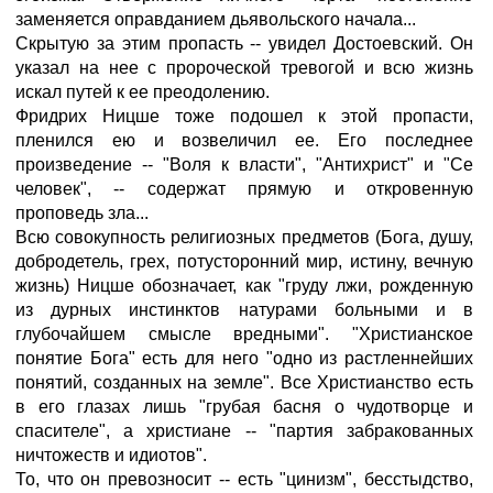
заменяется оправданием дьявольского начала...
Скрытую за этим пропасть -- увидел Достоевский. Он
указал на нее с пророческой тревогой и всю жизнь
искал путей к ее преодолению.
Фридрих Ницше тоже подошел к этой пропасти,
пленился ею и возвеличил ее. Его последнее
произведение -- "Воля к власти", "Антихрист" и "Се
человек", -- содержат прямую и откровенную
проповедь зла...
Всю совокупность религиозных предметов (Бога, душу,
добродетель, грех, потусторонний мир, истину, вечную
жизнь) Ницше обозначает, как "груду лжи, рожденную
из дурных инстинктов натурами больными и в
глубочайшем смысле вредными". "Христианское
понятие Бога" есть для него "одно из растленнейших
понятий, созданных на земле". Все Христианство есть
в его глазах лишь "грубая басня о чудотворце и
спасителе", а христиане -- "партия забракованных
ничтожеств и идиотов".
То, что он превозносит -- есть "цинизм", бесстыдство,