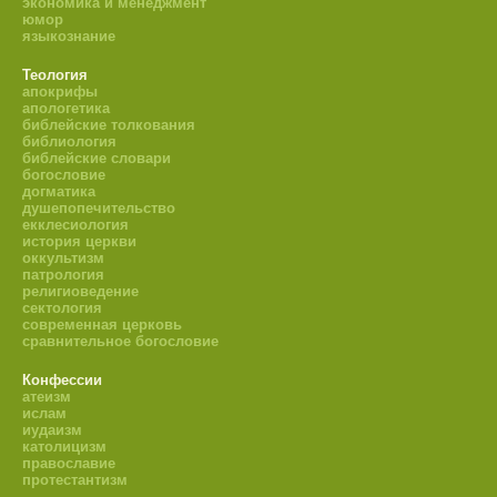
экономика и менеджмент
юмор
языкознание
Теология
апокрифы
апологетика
библейские толкования
библиология
библейские словари
богословие
догматика
душепопечительство
екклесиология
история церкви
оккультизм
патрология
религиоведение
сектология
современная церковь
сравнительное богословие
Конфессии
атеизм
ислам
иудаизм
католицизм
православие
протестантизм