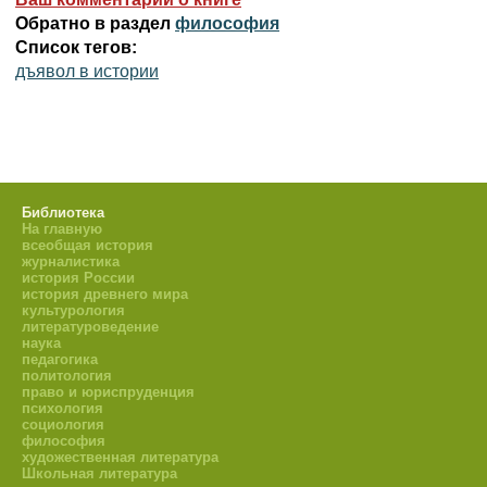
Обратно в раздел
философия
Список тегов:
дъявол в истории
Библиотека
На главную
всеобщая история
журналистика
история России
история древнего мира
культурология
литературоведение
наука
педагогика
политология
право и юриспруденция
психология
социология
философия
художественная литература
Школьная литература