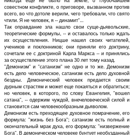
никогда еще не было на земле, о глубочайшем
совестном конфликте, о приговоре, вызванном против
всего, во что дотоле верили, чего требовали, что свято
чтили. Я не человек, я -- динамит"...
Так оправдание зла нашло свои суще-дьявольские,
теоретические формулы, -- и оставалось только ждать
их осуществления. Ницше нашел своих читателей,
учеников и поклонников; они приняли его доктрину,
сочетали ее с доктриной Карла Маркса -- и принялись
за осуществление этого плана 30 лет тому назад.
"Демонизм" и "сатанизм" не одно и то же. Демонизм
есть дело человеческое, сатанизм есть дело духовной
бездны. Демонический человек предается своим
дурным страстям и может еще покаяться и обратиться;
но человек, в которого, по слову Евангелия, "вошел
сатана", -- одержим чуждой, внечеловеческой силой и
становится сам человекообразным дьяволом.
Демонизм есть преходящее духовное помрачение, его
формула: "жизнь без Бога"; сатанизм есть полный и
окончательный мрак духа, его формула: "низвержение
Бога". В демоническом человеке бунтует необузданный