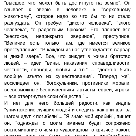
"высшее, что может быть достигнуто на земле". Он
взывает к зверю в человеке, к "верховному
животному", которое надо во что бы то ни стало
разнуздать. Он требует "дикого человека", "злого
человека", "с радостным брюхом". Его пленяет все
"жестокое, неприкрыто звериное", преступное.
"Величие есть только там, где имеется великое
преступление". "В каждом из нас утверждается варвар
и дикий зверь". Все, что зиждет в жизни братство
людей, -- идеи "вины, наказания, справедливости,
честности, свободы, любви и т.п." -- "должно быть
вообще изъято из существования". "Вперед же",
восклицает он, "богохульники, противники морали,
всевозможные беспочвенники, артисты, евреи, игроки,
-- все отвергнутые слои общества!"...
И нет для него большей радости, как видеть
"уничтожение лучших людей и следить, как они шаг за
шагом идут к погибели"... "Я знаю мой жребий", пишет
он, "однажды с моим именем будет сопряжено
воспоминание о чем-то чудовищном, о кризисе, какого