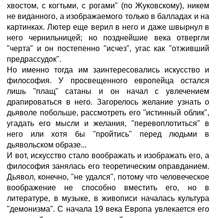
хвостом, с когтьми, с рогами" (по Жуковскому), никем
не виданного, а изображаемого только в балладах и на
картинках. Лютер еще верил в него и даже швырнул в
него чернильницей; но позднейшие века отвергли
"черта" и он постепенно "исчез", угас как "отживший
предрассудок".
Но именно тогда им заинтересовались искусство и
философия. У просвещенного европейца остался
лишь "плащ" сатаны и он начал с увлечением
драпироваться в него. Загорелось желание узнать о
дьяволе побольше, рассмотреть его "истинный облик",
угадать его мысли и желания, "перевоплотиться" в
него или хотя бы "пройтись" перед людьми в
дьявольском образе...
И вот, искусство стало воображать и изображать его, а
философия занялась его теоретическим оправданием.
Дьявол, конечно, "не удался", потому что человеческое
воображение не способно вместить его, но в
литературе, в музыке, в живописи началась культура
"демонизма". С начала 19 века Европа увлекается его