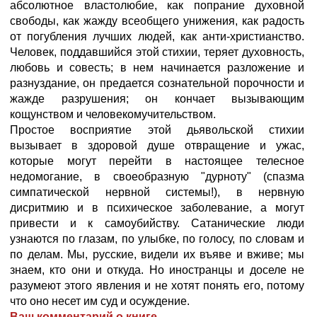
абсолютное властолюбие, как попрание духовной
свободы, как жажду всеобщего унижения, как радость
от погубления лучших людей, как анти-христианство.
Человек, поддавшийся этой стихии, теряет духовность,
любовь и совесть; в нем начинается разложение и
разнуздание, он предается сознательной порочности и
жажде разрушения; он кончает вызывающим
кощунством и человекомучительством.
Простое восприятие этой дьявольской стихии
вызывает в здоровой душе отвращение и ужас,
которые могут перейти в настоящее телесное
недомогание, в своеобразную "дурноту" (спазма
симпатической нервной системы!), в нервную
дисритмию и в психическое заболевание, а могут
привести и к самоубийству. Сатанические люди
узнаются по глазам, по улыбке, по голосу, по словам и
по делам. Мы, русские, видели их въяве и вживе; мы
знаем, кто они и откуда. Но иностранцы и доселе не
разумеют этого явления и не хотят понять его, потому
что оно несет им суд и осуждение.
Ваш комментарий о книге