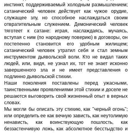
инстинкт, поддерживаемый холодным размышлением;
сатанический человек действует как чужое орудие,
служащее злу, но способное наслаждаться своим
отвратительным служением. Демонический человек
тяготеет к сатане: играя, наслаждаясь, мучаясь,
вступая с ним (по народному поверию) в договоры, он
постепенно становится его удобным жилищем;
сатанический человек утратил себя и стал земным
инструментом дьявольской воли. Кто не видал таких
людей, или, видя, не узнал их, тот не знает исконно
завершенного зла и не имеет представления о
подлинно дьявольской стихии.
Наши поколения поставлены перед ужасными,
таинственными проявлениями этой стихии и доселе не
решаются выговорить свой жизненный опыт в верных
словах.
Мы могли бы описать эту стихию, как "черный огонь";
или определить ее как вечную зависть, как неутолимую
ненависть, как воинствующую пошлость, как
беззастенчивую ложь, как абсолютное бесстыдство и