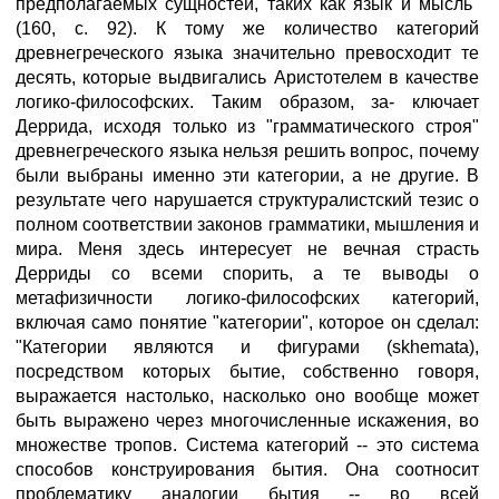
предполагаемых сущностей, таких как язык и мысль"
(160, с. 92). К тому же количество категорий
древнегреческого языка значительно превосходит те
десять, которые выдвигались Аристотелем в качестве
логико-философских. Таким образом, за- ключает
Деррида, исходя только из "грамматического строя"
древнегреческого языка нельзя решить вопрос, почему
были выбраны именно эти категории, а не другие. В
результате чего нарушается структуралистский тезис о
полном соответствии законов грамматики, мышления и
мира. Меня здесь интересует не вечная страсть
Дерриды со всеми спорить, а те выводы о
метафизичности логико-философских категорий,
включая само понятие "категории", которое он сделал:
"Категории являются и фигурами (skhemata),
посредством которых бытие, собственно говоря,
выражается настолько, насколько оно вообще может
быть выражено через многочисленные искажения, во
множестве тропов. Система категорий -- это система
способов конструирования бытия. Она соотносит
проблематику аналогии бытия -- во всей