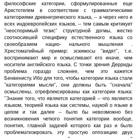
философские категории, сформулированные еще
Аристотелем в соответствии с грамматическими
категориями древнегреческого языка, -- а через него и
всех индоевропейских языков, -- тем самым критикует
"неоспоримый тезис" структурной догмы, жестко
соотносившей специфику естественного языка со
своеобразием нацио- нального мышления .
Хрестоматийный пример: эскимосы "видят", т..е.
воспринимают мир и осмысливают его иначе, чем
носители английского языка. С точки зрения Дерриды
проблема гораздо сложнее, чем это кажется
Бенвенисту. Ибо для того, чтобы категории языка стали
"категориями мысли", они должны быть "сначала"
осмыслены, отрефлексированы как категории языка:
"Знание того, что является категорией -- что является
языком, теорией языка как системы, наукой о языке в
целом и так далее -- было бы невозможно без
возникновения четкого понятия категории вообще,
понятия, главной задачей которого как раз и было
проблематизировать эту простую оппозицию двух