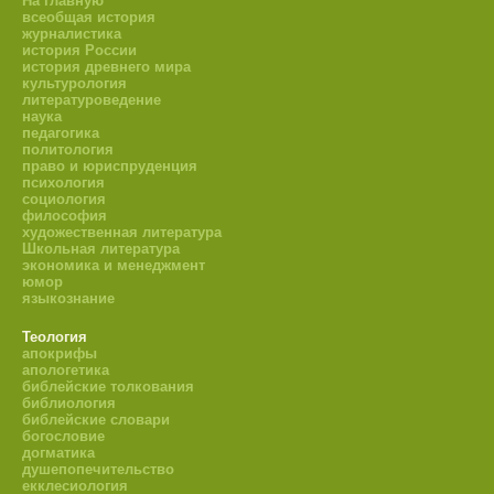
На главную
всеобщая история
журналистика
история России
история древнего мира
культурология
литературоведение
наука
педагогика
политология
право и юриспруденция
психология
социология
философия
художественная литература
Школьная литература
экономика и менеджмент
юмор
языкознание
Теология
апокрифы
апологетика
библейские толкования
библиология
библейские словари
богословие
догматика
душепопечительство
екклесиология