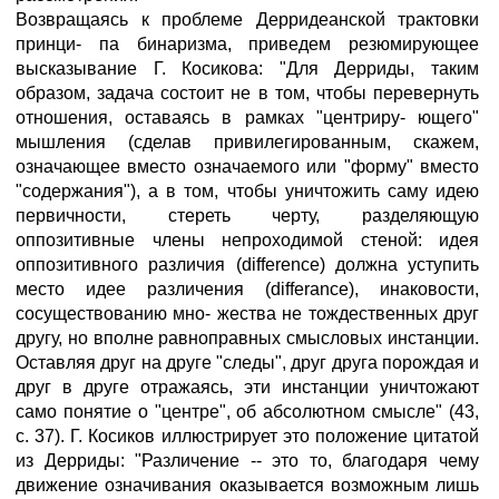
Возвращаясь к проблеме Дерридеанской трактовки
принци- па бинаризма, приведем резюмирующее
высказывание Г. Косикова: "Для Дерриды, таким
образом, задача состоит не в том, чтобы перевернуть
отношения, оставаясь в рамках "центриру- ющего"
мышления (сделав привилегированным, скажем,
означающее вместо означаемого или "форму" вместо
"содержания"), а в том, чтобы уничтожить саму идею
первичности, стереть черту, разделяющую
оппозитивные члены непроходимой стеной: идея
оппозитивного различия (difference) должна уступить
место идее различения (differance), инаковости,
сосуществованию мно- жества не тождественных друг
другу, но вполне равноправных смысловых инстанции.
Оставляя друг на друге "следы", друг друга порождая и
друг в друге отражаясь, эти инстанции уничтожают
само понятие о "центре", об абсолютном смысле" (43,
с. 37). Г. Косиков иллюстрирует это положение цитатой
из Дерриды: "Различение -- это то, благодаря чему
движение означивания оказывается возможным лишь