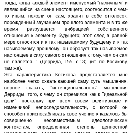
тогда, когда каждый элемент, именуемый "наличным" и
являющийся на сцене настоящего, соотносится с чем-
то иным, нежели он сам, хранит в себе отголосок,
порожденный звучанием прошлого элемента и в то же
время разрушается вибрацией собственного
отношения к элементу будущего; этот след в равной
мере относится и к так называемому будущему и к так
называемому прошлому; он образует так называемое
настоящее в силу самого отношения к тому, чем он сам
не является..." (Деррида, 155, с.13; цит. по Косикову,
там же).
Эта характеристика Косикова представляется мне
наиболее четко схватывающей саму суть мышления,
вернее сказать, "интенциональность" мышления
Дерриды, того, к чему он стремился как к "идеальной
цели", поскольку при всем своем релятивизме и
изменчивой непоследовательности, с которой он
способен приспосабливать свое учение к казалось бы
совершенно несовместимым идеологическим
контекстам, определенная степень ценностной