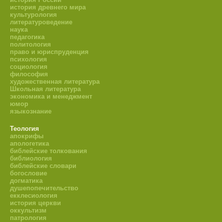
история древнего мира
культурология
литературоведение
наука
педагогика
политология
право и юриспруденция
психология
социология
философия
художественная литература
Школьная литература
экономика и менеджмент
юмор
языкознание
Теология
апокрифы
апологетика
библейские толкования
библиология
библейские словари
богословие
догматика
душепопечительство
екклесиология
история церкви
оккультизм
патрология