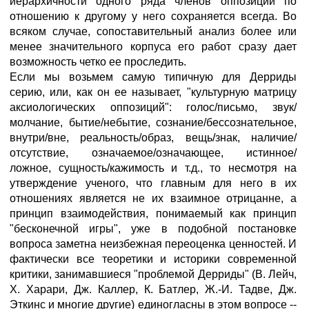
иерархичности одного ряда членов оппозиции по
отношению к другому у него сохраняется всегда. Во
всяком случае, сопоставительный анализ более или
менее значительного корпуса его работ сразу дает
возможность четко ее проследить.
Если мы возьмем самую типичную для Дерриды
серию, или, как он ее называет, "культурную матрицу
аксиологических оппозиций": голос/письмо, звук/
молчание, бытие/небытие, сознание/бессознательное,
внутри/вне, реальность/образ, вещь/знак, наличие/
отсутствие, означаемое/означающее, истинное/
ложное, сущность/кажимость и т.д., то несмотря на
утверждение ученого, что главным для него в их
отношениях является не их взаимное отрицанне, а
принцип взаимодействия, понимаемый как принцип
"бесконечной игры", уже в подобной постановке
вопроса заметна неизбежная переоценка ценностей. И
фактически все теоретики и историки современной
критики, занимавшиеся "проблемой Дерриды" (В. Лейч,
Х. Харари, Дж. Каллер, К. Батлер, Ж.-И. Тадве, Дж.
Эткинс и многие другие) единогласны в этом вопросе --