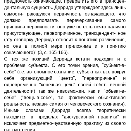
предпочесть означающее, превратить его в трансцен-
дентальную сущность. Деррида утверждает здесь лишь
самости- рающуюся первичность означающего, что
должно предполагать перечеркивание самого
принципа первичности: оно уже не есть нечто налично
присутствующее, первопричинное, трансцендент- ное
(эту оговорку Деррида относит к понятию различения,
но она в полной мере приложима и к понятию
означающего)" (3, с. 165-166).
С тех же позиций Деррида кстати подходит и к
проблеме субъекта. С его точки зрения, "субьект-в-
себе" (т.е. автономное сознание, субъект как все вокруг
себя организующий "центр", "первопричина" и
одновременно "конечная цель" своей собст- венной
деятельности) так же невозможен, как и "объект-в-
себе" ("вещь-в-себе", т.е. фактически обьективная
реальность, незави- симая от человеческого сознания).
Иными словами, Деррида всегда теоретически
находится в пределах "дискурсивной практики" и
исключает предметно-чувственную практику из своего
рассмотрения.