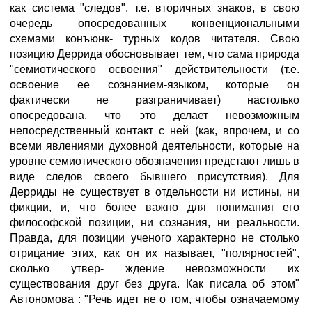
как система "следов", т.е. вторичных знаков, в свою
очередь опосредованных конвенциональными
схемами конъюнк- турных кодов читателя. Свою
позицию Деррида обосновывает тем, что сама природа
"семиотического освоения" действительности (т.е.
освоение ее сознанием-языком, которые он
фактически не разграничивает) настолько
опосредована, что это делает невозможным
непосредственный контакт с ней (как, впрочем, и со
всеми явлениями духовной деятельности, которые на
уровне семиотического обозначения предстают лишь в
виде следов своего бывшего присутствия). Для
Дерриды не существует в отдельности ни истины, ни
фикции, и, что более важно для понимания его
философской позиции, ни сознания, ни реальности.
Правда, для позиции ученого характерно не столько
отрицание этих, как он их называет, "полярностей",
сколько утвер- ждение невозможности их
существования друг без друга. Как писала об этом"
Автономова : "Речь идет не о том, чтобы означаемому