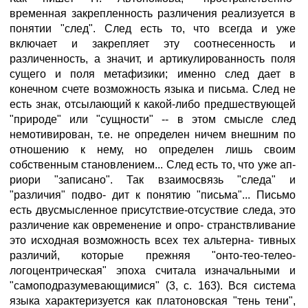
временная закрепленность различения реализуется в
понятии "след". След есть то, что всегда и уже
включает и закрепляет эту соотнесенность и
различенность, а значит, и артикулированность поля
сущего и поля метафизики; именно след дает в
конечном счете возможность языка и письма. След не
есть знак, отсылающий к какой-либо предшествующей
"природе" или "сущности" -- в этом смысле след
немотивирован, т.е. не определен ничем внешним по
отношению к нему, но определен лишь своим
собственным становлением... След есть то, что уже ап-
риори "записано". Так взаимосвязь "следа" и
"различия" подво- дит к понятию "письма"... Письмо
есть двусмысленное присутствие-отсуствие следа, это
различение как овременение и опро- странствливание
это исходная возможность всех тех альтерна- тивных
различий, которые прежняя "онто-тео-телео-
логоцентрическая" эпоха считала изначальными и
"самоподразумевающимися" (3, с. 163). Вся система
языка характеризуется как платоновская "тень тени",