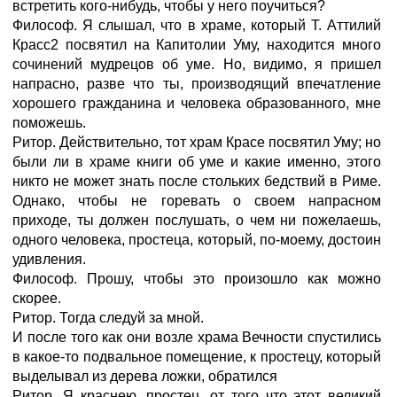
встретить кого-нибудь, чтобы у него поучиться?
Философ. Я слышал, что в храме, который Т. Аттилий
Красс2 посвятил на Капитолии Уму, находится много
сочинений мудрецов об уме. Но, видимо, я пришел
напрасно, разве что ты, производящий впечатление
хорошего гражданина и человека образованного, мне
поможешь.
Ритор. Действительно, тот храм Красе посвятил Уму; но
были ли в храме книги об уме и какие именно, этого
никто не может знать после стольких бедствий в Риме.
Однако, чтобы не горевать о своем напрасном
приходе, ты должен послушать, о чем ни пожелаешь,
одного человека, простеца, который, по-моему, достоин
удивления.
Философ. Прошу, чтобы это произошло как можно
скорее.
Ритор. Тогда следуй за мной.
И после того как они возле храма Вечности спустились
в какое-то подвальное помещение, к простецу, который
выделывал из дерева ложки, обратился
Ритор. Я краснею, простец, от того что этот великий