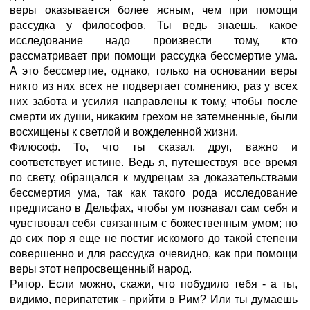
веры оказывается более ясным, чем при помощи
рассудка у философов. Ты ведь знаешь, какое
исследование надо произвести тому, кто
рассматривает при помощи рассудка бессмертие ума.
А это бессмертие, однако, только на основании веры
никто из них всех не подвергает сомнению, раз у всех
них забота и усилия направлены к тому, чтобы после
смерти их души, никаким грехом не затемненные, были
восхищены к светлой и вожделенной жизни.
Философ. То, что ты сказал, друг, важно и
соответствует истине. Ведь я, путешествуя все время
по свету, обращался к мудрецам за доказательствами
бессмертия ума, так как такого рода исследование
предписано в Дельфах, чтобы ум познавал сам себя и
чувствовал себя связанным с божественным умом; но
до сих пор я еще не постиг искомого до такой степени
совершенно и для рассудка очевидно, как при помощи
веры этот непросвещенный народ.
Ритор. Если можно, скажи, что побудило тебя - а ты,
видимо, перипатетик - прийти в Рим? Или ты думаешь