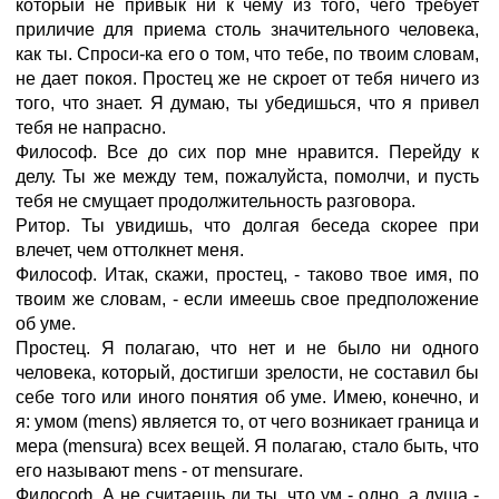
который не привык ни к чему из того, чего требует
приличие для приема столь значительного человека,
как ты. Спроси-ка его о том, что тебе, по твоим словам,
не дает покоя. Простец же не скроет от тебя ничего из
того, что знает. Я думаю, ты убедишься, что я привел
тебя не напрасно.
Философ. Все до сих пор мне нравится. Перейду к
делу. Ты же между тем, пожалуйста, помолчи, и пусть
тебя не смущает продолжительность разговора.
Ритор. Ты увидишь, что долгая беседа скорее при
влечет, чем оттолкнет меня.
Философ. Итак, скажи, простец, - таково твое имя, по
твоим же словам, - если имеешь свое предположение
об уме.
Простец. Я полагаю, что нет и не было ни одного
человека, который, достигши зрелости, не составил бы
себе того или иного понятия об уме. Имею, конечно, и
я: умом (mens) является то, от чего возникает граница и
мера (mensura) всех вещей. Я полагаю, стало быть, что
его называют mens - от mensurare.
Философ. А не считаешь ли ты, что ум - одно, а душа -