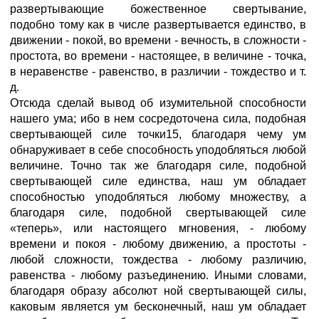
развертывающие божественное свертывание,
подобно тому как в числе развертывается единство, в
движении - покой, во времени - вечность, в сложности -
простота, во времени - настоящее, в величине - точка,
в неравенстве - равенство, в различии - тождество и т.
д.
Отсюда сделай вывод об изумительной способности
нашего ума; ибо в нем сосредоточена сила, подобная
свертывающей силе точки15, благодаря чему ум
обнаруживает в себе способность уподобляться любой
величине. Точно так же благодаря силе, подобной
свертывающей силе единства, наш ум обладает
способностью уподобляться любому множеству, а
благодаря силе, подобной свертывающей силе
«теперь», или настоящего мгновения, - любому
времени и покоя - любому движению, а простоты -
любой сложности, тождества - любому различию,
равенства - любому разъединению. Иными словами,
благодаря образу абсолют ной свертывающей силы,
каковым является ум бесконечный, наш ум обладает