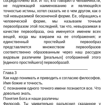
сосредоточено все. И тот, кто говорил о человечности,
не подлежащей наименованию и являющейся
точностью истины, хотел сказать не о чем другом, как о
той невыразимой бесконечной форме. Ее, обращаясь к
человеческой форме, мы называем точным
первообразом этой последней, так что, невыразимая в
качестве первообраза, она именуется именем всех
вещей, когда мы взираем на ее отображения; и
единственный простейший первообраз
представляется множеством первообразов
соответственно образованным через наш рассудок
видовым различиям [реальных] отображений этого
[единого простейшего] первообраза9.
________________________________________
Глава 3
Как надо понимать и приводить к согласию философов.
Имя божие и точность.
С познанием одного точного имени познаются все. Что
довольно знать.
Понятия Бога и наши различны
Философ. Ты удивительно разъяснил сказанное у