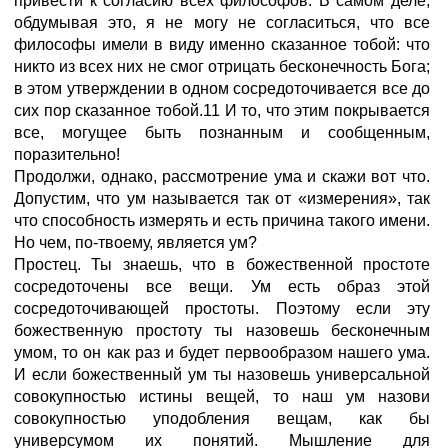
привести к согласию всех философов. В самом деле,
обдумывая это, я не могу не согласиться, что все
философы имели в виду именно сказанное тобой: что
никто из всех них не смог отрицать бесконечность Бога;
в этом утверждении в одном сосредоточивается все до
сих пор сказанное тобой.11 И то, что этим покрывается
все, могущее быть познанным и сообщенным,
поразительно!
Продолжи, однако, рассмотрение ума и скажи вот что.
Допустим, что ум называется так от «измерения», так
что способность измерять и есть причина такого имени.
Но чем, по-твоему, является ум?
Простец. Ты знаешь, что в божественной простоте
сосредоточены все вещи. Ум есть образ этой
сосредоточивающей простоты. Поэтому если эту
божественную простоту ты назовешь бесконечным
умом, то он как раз и будет первообразом нашего ума.
И если божественный ум ты назовешь универсальной
совокупностью истины вещей, то наш ум назови
совокупностью уподобления вещам, как бы
универсумом их понятий. Мышление для