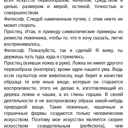
всех искусств первообразом, началом, средством и
целью, размером и мерой, истиной, точностью и
совершенством.
Философ. Следуй намеченным путем, с этим никто не
может спорить.
Простец. Итак, я приведу символические примеры из
ремесла ложечника, чтобы то, что я хочу сказать, легче
воспринималось.
Философ. Пожалуйста, так и сделай! Я вижу, ты
держишь путь туда, куда я стремлюсь.
Простец (взявши ложку в руки). Ложка не имеет другого
первообраза (exemplar), кроме идеи нашего ума. Ведь
если скульптор или живописец еще берет в качестве
образца те или иные вещи, которые он старается
воспроизвести, этого не делаю я, изготовляющий из
дерева ложки и чашки, а из глины горшки. В своей
деятельности я не воспроизвожу образа какой-нибудь
природной вещи. Такие ложечные, чашечные и
горшечные формы создаются только человеческим
искусством. Поэтому мое искусство является скорее
искусством созидательным (perfectoria), чем