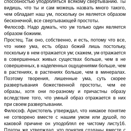
способностью уподобляться всякому свертыванию. Ты
видишь, что ты и сам можешь назвать много такого,
чем обладает наш ум, поскольку он является образом
бесконечной, все свертывающей простоты.
Философ. Надо думать, что ум только один является
образом божиим.
Простец. Так оно, собственно, и есть, потому что все,
что ниже ума, есть образ божий лишь постольку,
поскольку в нем отражается ум; скажем, ум отражается
в совершенных живых существах больше, чем в не
совершенных, в наделенных ощущениями больше, чем
в растениях, в растениях больше, чем в минералах.
Поэтому творения, лишенные ума, суть скорее
развертывания божественной простоты, чем ее
образы, хотя они по-разному и причастны образу
вследствие того, что умный образ отражается в них
при своем развертывании.
Философ. Аристотель утверждал, что никакое понятие
не сотворено вместе с нашим умом или душой, по
каковой причине он уподоблял ее чистому листу16.
Платон же утверждал, что понятия созданы вместе с