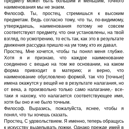
предмету может быть большим и меньшим, точного
наименования мы не знаем.
Философ. Ты, простец, стремишься к высоким
предметам. Ведь согласно тому, что ты, по-видимому,
утверждаешь, наименования потому не совсем
соответствуют предмету, что они установлены, на твой
взгляд, по усмотрению, то есть так, как это в результате
движения рассудка пришло на ум тому, кто их давал.
Простец. Мне хочется, чтобы ты понял меня глубже.
Хотя я и признаю, что каждое наименование
соединено с вещью на том же основании, на каком
форма привходит в материю; и верно, что
наименование обусловлено формой, так что [точные]
имена окажутся у вещей не в результате налагания, но
от века, а произвольно только само налагание,- все-
таки я нахожу, что налагается соответствующее имя,
хотя бы оно и не было точным.
Философ. Выразись, пожалуйста, яснее, чтобы я
понял, что ты хочешь сказать.
Простец. С удовольствием. Я именно, теперь обращусь
к искусству выделывать ложки. Однако прежде имей в