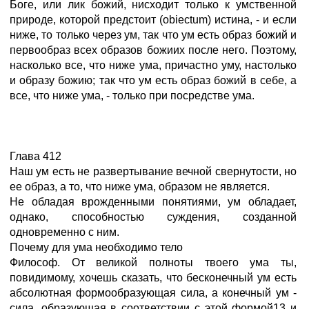
Боге, или лик божий, нисходит только к умственной
природе, которой предстоит (obiectum) истина, - и если
ниже, то только через ум, так что ум есть образ божий и
первообраз всех образов божиих после него. Поэтому,
насколько все, что ниже ума, причастно уму, настолько
и образу божию; так что ум есть образ божий в себе, а
все, что ниже ума, - только при посредстве ума.
Глава 412
Наш ум есть не развертывание вечной свернутости, но
ее образ, а то, что ниже ума, образом не является.
Не обладая врожденными понятиями, ум обладает,
однако, способностью суждения, созданной
одновременно с ним.
Почему для ума необходимо тело
Философ. От великой полноты твоего ума ты,
повидимому, хочешь сказать, что бесконечный ум есть
абсолютная формообразующая сила, а конечный ум -
сила, образующая в соответствии с этой формой13 и