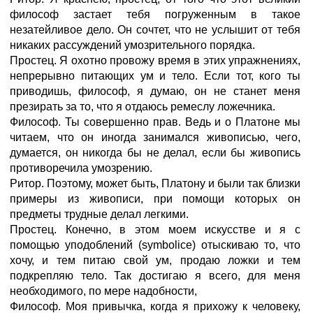
философ застает тебя погруженным в такое
незатейливое дело. Он сочтет, что не услышит от тебя
никаких рассуждений умозрительного порядка.
Простец. Я охотно провожу время в этих упражнениях,
непрерывно питающих ум и тело. Если тот, кого ты
приводишь, философ, я думаю, он не станет меня
презирать за то, что я отдаюсь ремеслу ложечника.
Философ. Ты совершенно прав. Ведь и о Платоне мы
читаем, что он иногда занимался живописью, чего,
думается, он никогда бы не делал, если бы живопись
противоречила умозрению.
Ритор. Поэтому, может быть, Платону и были так близки
примеры из живописи, при помощи которых он
предметы трудные делал легкими.
Простец. Конечно, в этом моем искусстве и я с
помощью уподоблений (symbolice) отыскиваю то, что
хочу, и тем питаю свой ум, продаю ложки и тем
подкрепляю тело. Так достигаю я всего, для меня
необходимого, по мере надобности,
Философ. Моя привычка, когда я прихожу к человеку,