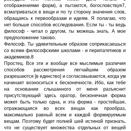
отображениями форм), а пытаются, богословствуя7,
всматриваться в вещи и по ту сторону значения слов,
обращаясь к первообразам и идеям. Я полагаю, что
нет больше способов исследования. Если ты - ты ведь
философ - читал о другом, ты можешь знать. А мое
предположение таково.
Философ. Ты удивительным образом соприкасаешься
со всеми философскими школами - и перипатетиков и
академиков.8
Простец. Все эти и вообще все мыслимые различия
способов рассмотрения легчайшим образом
разрешаются [в единство] и согласовываются, когда ум
начинает возноситься к бесконечности. Ибо, как тебе
на основании слышанного от меня разъяснит
присутствующий здесь оратор, бесконечная форма
может быть только одна, и эта форма - простейшая,
отражающаяся во всех вещах как прообраз,
максимально равный всем и каждой формируемым
вещам. Поэтому будет полней шей истиной признать,
что не существует множества отдельных от вещей