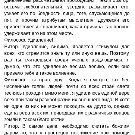
удивлением рассматривал проходящих. Некий оратор,
весьма любознательный, усердно разыскивает его,
узнает его по бледности лица, тоге, спускающейся до
пят, и прочим атрибутам мыслителя, дружески его
приветствует и спрашивает, какая причина так прочно
удерживает его на этом месте.
Философ. Удивление!
Ритор. Удивление, видимо, является стимулом для
всех, кто стремится знать ту или иную вещь. Поэтому,
раз ты считаешься среди ученых выдающимся, я
думаю, что это удивление весьма велико, если оно
привело тебя в такое волнение.
Философ. Ты прав, друг. Когда я смотрю, как бес
численные толпы людей почти со всех стран света
теснясь проходят мимо меня, я удивляюсь единой вере
всех при таком разнообразии их внешнего вида. И хотя
ни один из них не может походить на другого, однако
едина вера всех их, приведшая их с различных концов
земли в таком благочестии.
Ритор. В самом деле, необходимо считать божиим
даром то, что у простецов постижение при помощи