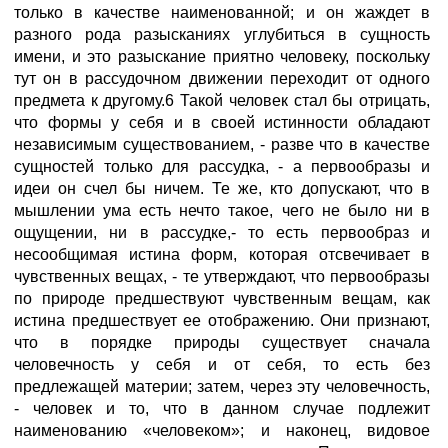
только в качестве наименованной; и он жаждет в
разного рода разысканиях углубиться в сущность
имени, и это разыскание приятно человеку, поскольку
тут он в рассудочном движении переходит от одного
предмета к другому.6 Такой человек стал бы отрицать,
что формы у себя и в своей истинности обладают
независимым существованием, - разве что в качестве
сущностей только для рассудка, - а первообразы и
идеи он счел бы ничем. Те же, кто допускают, что в
мышлении ума есть нечто такое, чего не было ни в
ощущении, ни в рассудке,- то есть первообраз и
несообщимая истина форм, которая отсвечивает в
чувственных вещах, - те утверждают, что первообразы
по природе предшествуют чувственным вещам, как
истина предшествует ее отображению. Они признают,
что в порядке природы существует сначала
человечность у себя и от себя, то есть без
предлежащей материи; затем, через эту человечность,
- человек и то, что в данном случае подлежит
наименованию «человеком»; и наконец, видовое