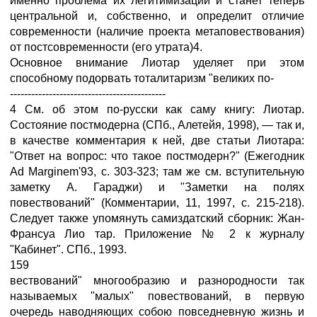
именно проблема их легитимизации и станет теперь
центральной и, собственно, и определит отличие
современности (наличие проекта метаповествования)
от постсовременности (его утрата)4.
Основное внимание Лиотар уделяет при этом
способному подорвать тоталитаризм "великих по-
--------------------------------------------
4 См. об этом по-русски как саму книгу: Лиотар.
Состояние постмодерна (СПб., Алетейя, 1998), — так и,
в качестве комментария к ней, две статьи Лиотара:
"Ответ на вопрос: что такое постмодерн?" (Ежегодник
Ad Marginem'93, с. 303-323; там же см. вступительную
заметку А. Гараджи) и "Заметки на полях
повествований" (Комментарии, 11, 1997, с. 215-218).
Следует также упомянуть самиздатский сборник: Жан-
Франсуа Лио тар. Приложение № 2 к журналу
"Кабинет". СПб., 1993.
159
вествований" многообразию и разнородности так
называемых "малых" повествований, в первую
очередь наводняющих собою повседневную жизнь и