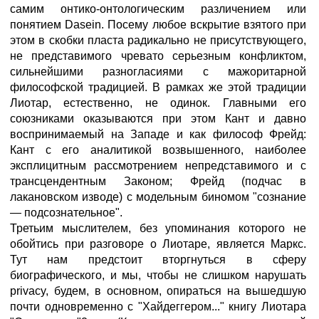
самим онтико-онтологическим различением или
понятием Dasein. Посему любое вскрытие взятого при
этом в скобки пласта радикально не присутствующего,
не представимого чревато серьезным конфликтом,
сильнейшими разногласиями с мажоритарной
философской традицией. В рамках же этой традиции
Лиотар, естественно, не одинок. Главными его
союзниками оказываются при этом Кант и давно
воспринимаемый на Западе и как философ Фрейд:
Кант с его аналитикой возвышенного, наиболее
эксплицитным рассмотрением непредставимого и с
трансцендентным Законом; Фрейд (подчас в
лакановском изводе) с модельным биномом "сознание
— подсознательное".
Третьим мыслителем, без упоминания которого не
обойтись при разговоре о Лиотаре, является Маркс.
Тут нам предстоит вторгнуться в сферу
биографического, и мы, чтобы не слишком нарушать
privacy, будем, в основном, опираться на вышедшую
почти одновременно с "Хайдеггером..." книгу Лиотара