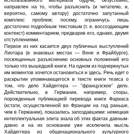
использованного материала будучи, безусловно,
направлен на то, чтобы разъяснить (и читателю, и,
вероятно, самому автору) достаточно запутанный
комплекс проблем; посему, ограничусь лишь
достаточно подробным текстовым (т. е. воссоздающим
контекст) комментарием, предварив его, однако, двумя
отступлениями.
Первое из них касается двух публичных выступлений
Лиотара (в знаковых местах — Вене и Фрайбурге),
посвященных разъяснению основных положений его
только что вышедшей книги. На одном из подчеркнутых
им моментов хочется остановиться и здесь. Речь идет о
раскрытии упоминающегося в тексте книги тезиса о
том, что дело Хайдеггера — "французское" дело.
Действительно, в Германии, например, споры,
порожденные публикацией перевода книги Фариаса
(кстати, осуществленной во Франции на год раньше,
чем в Германии), показались запоздавшими: немецкая
интеллектуальная элита знала об этих фактах давным-
давно и на их основании уже исключила мысль
Хайдеггера из общенационального культурного