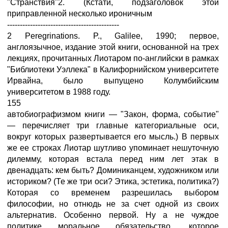
"Странствия"2. (Кстати, подзаголовок этой
приправленной несколько ироничным
--------------------------------------------
2 Peregrinations. P., Galilee, 1990; первое,
англоязычное, издание этой книги, основанной на трех
лекциях, прочитанных Лиотаром по-английски в рамках
"Библиотеки Уэллека" в Калифорнийском университете
Ирвайна, было выпущено Колумбийским
университетом в 1988 году.
155
автобиографизмом книги — "Закон, форма, событие"
— перечисляет три главные категориальные оси,
вокруг которых развертывается его мысль.) В первых
же ее строках Лиотар шутливо упоминает нешуточную
дилемму, которая встала перед ним лет этак в
двенадцать: кем быть? Доминиканцем, художником или
историком? (Те же три оси? Этика, эстетика, политика?)
Которая со временем разрешилась выбором
философии, но отнюдь не за счет одной из своих
альтернатив. Особенно первой. Ну а не чуждое
политике моральное обязательство, которое