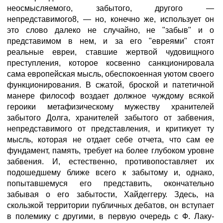
неосмысляемого, забытого, другого —
непредставимого8, — но, конечно же, использует он
это слово далеко не случайно, не "забыв" и о
представимом в нем, и за его "евреями" стоят
реальные евреи, ставшие жертвой чудовищного
преступления, которое косвенно санкционировала
сама европейская мысль, обеспокоенная уютом своего
функционирования. В сжатой, броской и патетичной
манере философ воздает должное чуждому всякой
героики метафизическому мужеству хранителей
забытого Долга, хранителей забытого от забвения,
непредставимого от представления, и критикует ту
мысль, которая не отдает себе отчета, что сам ее
фундамент, память, требует на более глубоком уровне
забвения. И, естественно, противопоставляет их
подошедшему ближе всего к забытому и, однако,
попытавшемуся его представить, окончательно
забывая о его забытости, Хайдеггеру. Здесь, на
скользкой территории публичных дебатов, он вступает
в полемику с другими, в первую очередь с Ф. Лаку-