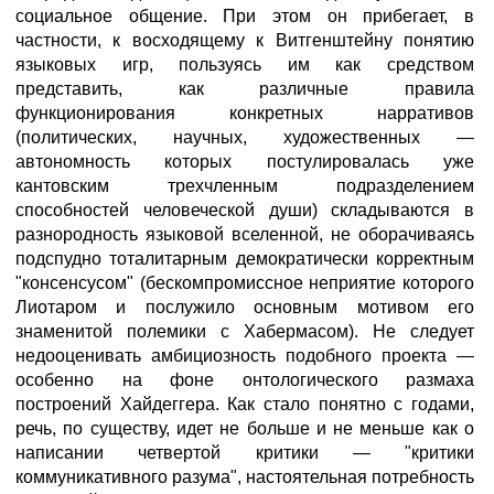
социальное общение. При этом он прибегает, в
частности, к восходящему к Витгенштейну понятию
языковых игр, пользуясь им как средством
представить, как различные правила
функционирования конкретных нарративов
(политических, научных, художественных —
автономность которых постулировалась уже
кантовским трехчленным подразделением
способностей человеческой души) складываются в
разнородность языковой вселенной, не оборачиваясь
подспудно тоталитарным демократически корректным
"консенсусом" (бескомпромиссное неприятие которого
Лиотаром и послужило основным мотивом его
знаменитой полемики с Хабермасом). Не следует
недооценивать амбициозность подобного проекта —
особенно на фоне онтологического размаха
построений Хайдеггера. Как стало понятно с годами,
речь, по существу, идет не больше и не меньше как о
написании четвертой критики — "критики
коммуникативного разума", настоятельная потребность