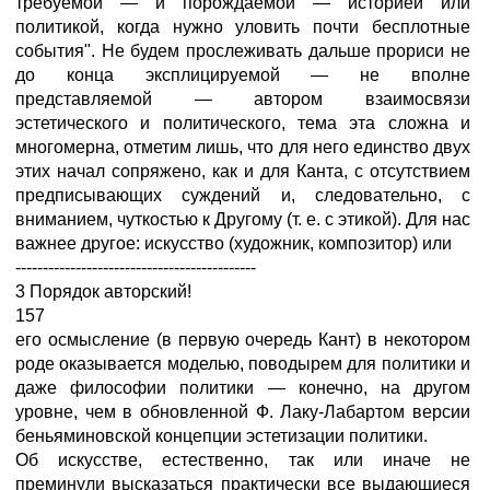
требуемой — и порождаемой — историей или
политикой, когда нужно уловить почти бесплотные
события". Не будем прослеживать дальше прориси не
до конца эксплицируемой — не вполне
представляемой — автором взаимосвязи
эстетического и политического, тема эта сложна и
многомерна, отметим лишь, что для него единство двух
этих начал сопряжено, как и для Канта, с отсутствием
предписывающих суждений и, следовательно, с
вниманием, чуткостью к Другому (т. е. с этикой). Для нас
важнее другое: искусство (художник, композитор) или
--------------------------------------------
3 Порядок авторский!
157
его осмысление (в первую очередь Кант) в некотором
роде оказывается моделью, поводырем для политики и
даже философии политики — конечно, на другом
уровне, чем в обновленной Ф. Лаку-Лабартом версии
беньяминовской концепции эстетизации политики.
Об искусстве, естественно, так или иначе не
преминули высказаться практически все выдающиеся