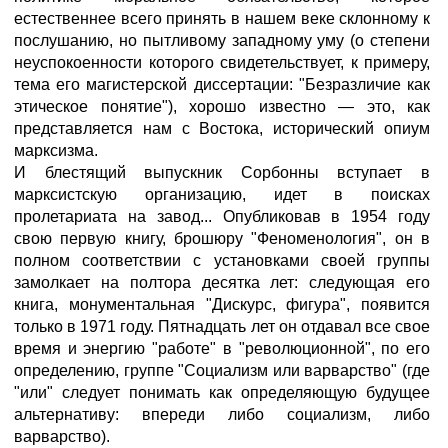
естественнее всего принять в нашем веке склонному к
послушанию, но пытливому западному уму (о степени
неуспокоенности которого свидетельствует, к примеру,
тема его магистерской диссертации: "Безразличие как
этическое понятие"), хорошо известно — это, как
представляется нам с Востока, исторический опиум
марксизма.
И блестящий выпускник Сорбонны вступает в
марксистскую организацию, идет в поисках
пролетариата на завод... Опубликовав в 1954 году
свою первую книгу, брошюру "Феноменология", он в
полном соответствии с установками своей группы
замолкает на полтора десятка лет: следующая его
книга, монументальная "Дискурс, фигура", появится
только в 1971 году. Пятнадцать лет он отдавал все свое
время и энергию "работе" в "революционной", по его
определению, группе "Социализм или варварство" (где
"или" следует понимать как определяющую будущее
альтернативу: впереди либо социализм, либо
варварство).