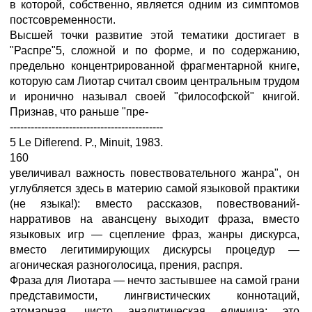
в которой, собственно, является одним из симптомов
постсовременности.
Высшей точки развитие этой тематики достигает в
"Распре"5, сложной и по форме, и по содержанию,
предельно концентрированной фрагментарной книге,
которую сам Лиотар считал своим центральным трудом
и иронично называл своей "философской" книгой.
Признав, что раньше "пре-
--------------------------------------------
5 Le Diflerend. P., Minuit, 1983.
160
увеличивал важность повествовательного жанра", он
углубляется здесь в материю самой языковой практики
(не языка!): вместо рассказов, повествований-
нарративов на авансцену выходит фраза, вместо
языковых игр — сцепление фраз, жанры дискурса,
вместо легитимирующих дискурсы процедур —
агоническая разноголосица, прения, распря.
Фраза для Лиотара — нечто застывшее на самой грани
представимости, лингвистических коннотаций,
атомарная, чисто аналитическая единица; это