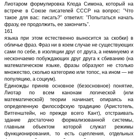
Лиотаром формулировка Клода Симона, который на
встрече в Союзе писателей СССР на вопрос: "Что
такое для вас: писать?" ответил: "Попытаться начать
фразу, ее продолжить, ее закончить".
161
языка при этом естественно выносится за скобки) в
обличье фраз. Фраз ни в коем случае не существующих
сами по себе, в изоляции друг от друга, а неминуемо и
нескончаемо побуждающих друг друга к сбиванию (на
математическом языке, фразы образуют не столько
множество, сколько категорию или топос, на ином — не
популяцию, а социум).
Единожды приняв основное (безосновное) понятие,
Лиотар по всем канонам логической (или
математической) теории начинает, опираясь на
определенную философскую традицию (Аристотель,
Витгенштейн, но прежде всего Кант), отстраивать
здание достаточно формализованной системы,
главным объектом которой служат режимы
функционирования, то есть сцепления, отдельных