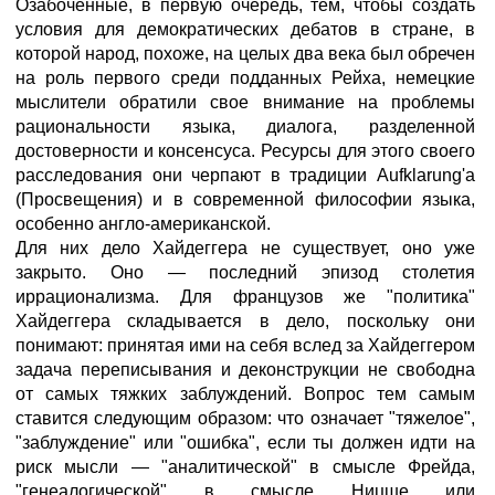
Озабоченные, в первую очередь, тем, чтобы создать
условия для демократических дебатов в стране, в
которой народ, похоже, на целых два века был обречен
на роль первого среди подданных Рейха, немецкие
мыслители обратили свое внимание на проблемы
рациональности языка, диалога, разделенной
достоверности и консенсуса. Ресурсы для этого своего
расследования они черпают в традиции Aufklarung'a
(Просвещения) и в современной философии языка,
особенно англо-американской.
Для них дело Хайдеггера не существует, оно уже
закрыто. Оно — последний эпизод столетия
иррационализма. Для французов же "политика"
Хайдеггера складывается в дело, поскольку они
понимают: принятая ими на себя вслед за Хайдеггером
задача переписывания и деконструкции не свободна
от самых тяжких заблуждений. Вопрос тем самым
ставится следующим образом: что означает "тяжелое",
"заблуждение" или "ошибка", если ты должен идти на
риск мысли — "аналитической" в смысле Фрейда,
"генеалогической" в смысле Ницше или