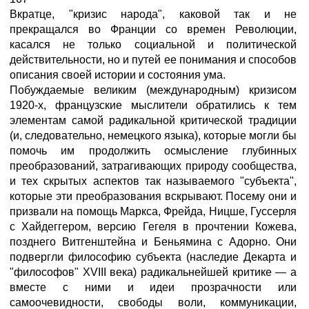
Вкратце, "кризис народа", каковой так и не
прекращался во Франции со времен Революции,
касался не только социальной и политической
действительности, но и путей ее понимания и способов
описания своей истории и состояния ума.
Побуждаемые великим (международным) кризисом
1920-х, французские мыслители обратились к тем
элементам самой радикальной критической традиции
(и, следовательно, немецкого языка), которые могли бы
помочь им продолжить осмысление глубинных
преобразований, затрагивающих природу сообщества,
и тех скрытых аспектов так называемого "субъекта",
которые эти преобразования вскрывают. Посему они и
призвали на помощь Маркса, Фрейда, Ницше, Гуссерля
с Хайдеггером, версию Гегеля в прочтении Кожева,
позднего Витгенштейна и Беньямина с Адорно. Они
подвергли философию субъекта (наследие Декарта и
"философов" XVIII века) радикальнейшей критике — а
вместе с ними и идеи прозрачности или
самоочевидности, свободы воли, коммуникации,