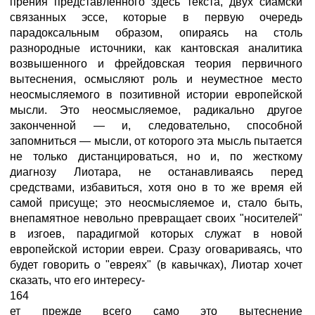
прения представленного здесь текста, двух сиамски
связанных эссе, которые в первую очередь
парадоксальным образом, опираясь на столь
разнородные источники, как кантовская аналитика
возвышенного и фрейдовская теория первичного
вытеснения, осмысляют роль и неуместное место
неосмысляемого в позитивной истории европейской
мысли. Это неосмысляемое, радикально другое
законченной — и, следовательно, способной
запомниться — мысли, от которого эта мысль пытается
не только дистанцироваться, но и, по жесткому
диагнозу Лиотара, не останавливаясь перед
средствами, избавиться, хотя оно в то же время ей
самой присуще; это неосмысляемое и, стало быть,
внепамятное невольно превращает своих "носителей"
в изгоев, парадигмой которых служат в новой
европейской истории евреи. Сразу оговариваясь, что
будет говорить о "евреях" (в кавычках), Лиотар хочет
сказать, что его интересу-
164
ет прежде всего само это вытеснение