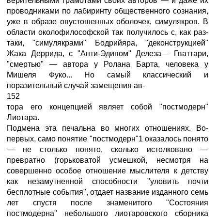
верительными грамотами своих авторов — и даже их
проводниками по лабиринту общественного сознания,
уже в образе опустошенных оболочек, симулякров. В
области околофилософской так получилось с, как раз-
таки, "симулякрами" Бодрийяра, "деконструкцией"
Жака Деррида, с "Анти-Эдипом" Делеза— Гваттари,
"смертью" — автора у Ролана Барта, человека у
Мишеля Фуко... Но самый классический и
поразительный случай замещения ав-
152
тора его концепцией являет собой "постмодерн"
Лиотара.
Подмена эта печальна во многих отношениях. Во-
первых, само понятие "постмодерн"1 оказалось понято
— не столько понято, сколько истолковано —
превратно (горьковатой усмешкой, несмотря на
совершенно особое отношение мыслителя к детству
как незамутненной способности "уловить почти
бесплотные события", отдает название изданного семь
лет спустя после знаменитого "Состояния
постмодерна" небольшого лиотаровского сборника