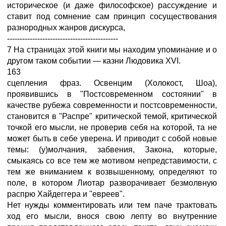
историческое (и даже философское) рассуждение и
ставит под сомнение сам принцип сосуществования
разнородных жанров дискурса,
--------------------------------------------
7 На страницах этой книги мы находим упоминание и о
другом таком событии — казни Людовика XVI.
163
сцепления фраз. Освенцим (Холокост, Шоа),
проявившись в "Постсовременном состоянии" в
качестве рубежа современности и постсовременности,
становится в "Распре" критической темой, критической
точкой его мысли, не проверив себя на которой, та не
может быть в себе уверена. И приводит с собой новые
темы: (у)молчания, забвения, Закона, которые,
смыкаясь со все тем же мотивом непредставимости, с
тем же вниманием к возвышенному, определяют то
поле, в котором Лиотар разворачивает безмолвную
распрю Хайдеггера и "евреев".
Нет нужды комментировать или тем паче трактовать
ход его мысли, внося свою лепту во внутренние