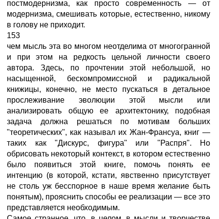
постмодернизма, как просто современность — от
модернизма, смешивать которые, естественно, никому
в голову не приходит.
153
чем мысль эта во многом неотделима от многогранной
и при этом на редкость цельной личности своего
автора. Здесь, по прочтении этой небольшой, но
насыщенной, бескомпромиссной и радикальной
книжицы, конечно, не место пускаться в детальное
прослеживание эволюции этой мысли или
анализировать общую ее архитектонику, подобная
задача должна решаться по мотивам больших
"теоретических", как называл их Жан-Франсуа, книг —
таких как "Дискурс, фигура" или "Распря". Но
обрисовать некоторый контекст, в котором естественно
было появиться этой книге, помочь понять ее
интенцию (в которой, кстати, явственно присутствует
не столь уж бесспорное в наше время желание быть
понятым), прояснить способы ее реализации — все это
представляется необходимым.
Самое странное, что, в целом, в мысли и творчестве