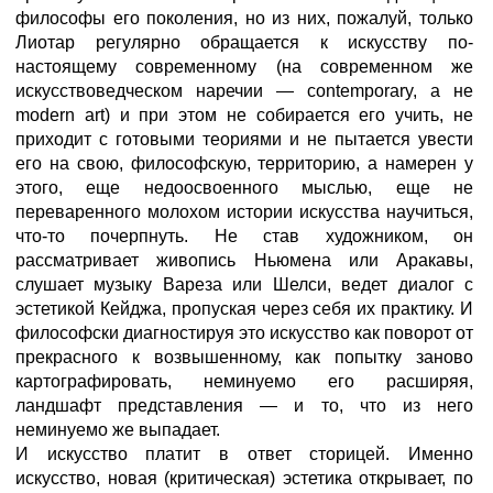
философы его поколения, но из них, пожалуй, только
Лиотар регулярно обращается к искусству по-
настоящему современному (на современном же
искусствоведческом наречии — contemporary, а не
modern art) и при этом не собирается его учить, не
приходит с готовыми теориями и не пытается увести
его на свою, философскую, территорию, а намерен у
этого, еще недоосвоенного мыслью, еще не
переваренного молохом истории искусства научиться,
что-то почерпнуть. Не став художником, он
рассматривает живопись Ньюмена или Аракавы,
слушает музыку Вареза или Шелси, ведет диалог с
эстетикой Кейджа, пропуская через себя их практику. И
философски диагностируя это искусство как поворот от
прекрасного к возвышенному, как попытку заново
картографировать, неминуемо его расширяя,
ландшафт представления — и то, что из него
неминуемо же выпадает.
И искусство платит в ответ сторицей. Именно
искусство, новая (критическая) эстетика открывает, по