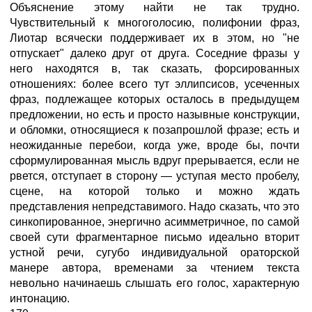
Объяснение этому найти не так трудно.
Чувствительный к многоголосию, полифонии фраз,
Лиотар всячески поддерживает их в этом, но "не
отпускает" далеко друг от друга. Соседние фразы у
него находятся в, так сказать, форсированных
отношениях: более всего тут эллипсисов, усеченных
фраз, подлежащее которых осталось в предыдущем
предложении, но есть и просто назывные конструкции,
и обломки, относящиеся к позапрошлой фразе; есть и
неожиданные перебои, когда уже, вроде бы, почти
сформулированная мысль вдруг прерывается, если не
рвется, отступает в сторону — уступая место пробелу,
сцене, на которой только и можно ждать
представления непредставимого. Надо сказать, что это
синкопированное, энергично асимметричное, по самой
своей сути фрагментарное письмо идеально вторит
устной речи, сугубо индивидуальной ораторской
манере автора, временами за чтением текста
невольно начинаешь слышать его голос, характерную
интонацию.