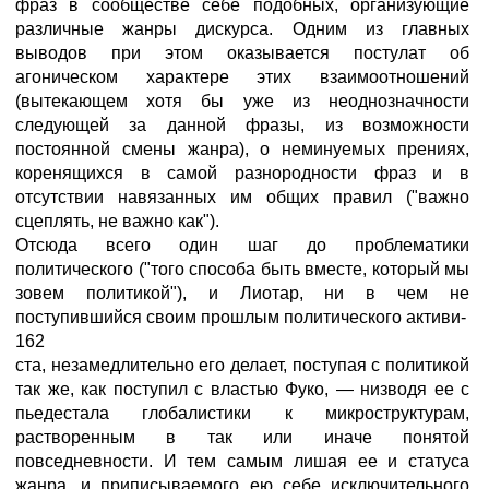
фраз в сообществе себе подобных, организующие
различные жанры дискурса. Одним из главных
выводов при этом оказывается постулат об
агоническом характере этих взаимоотношений
(вытекающем хотя бы уже из неоднозначности
следующей за данной фразы, из возможности
постоянной смены жанра), о неминуемых прениях,
коренящихся в самой разнородности фраз и в
отсутствии навязанных им общих правил ("важно
сцеплять, не важно как").
Отсюда всего один шаг до проблематики
политического ("того способа быть вместе, который мы
зовем политикой"), и Лиотар, ни в чем не
поступившийся своим прошлым политического активи-
162
ста, незамедлительно его делает, поступая с политикой
так же, как поступил с властью Фуко, — низводя ее с
пьедестала глобалистики к микроструктурам,
растворенным в так или иначе понятой
повседневности. И тем самым лишая ее и статуса
жанра, и приписываемого ею себе исключительного