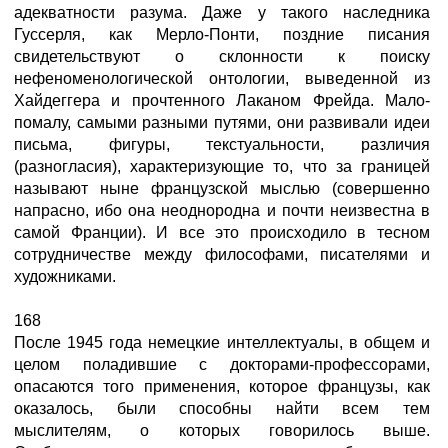
адекватности разума. Даже у такого наследника
Гуссерля, как Мерло-Понти, поздние писания
свидетельствуют о склонности к поиску
нефеноменологической онтологии, выведенной из
Хайдеггера и прочтенного Лаканом Фрейда. Мало-
помалу, самыми разными путями, они развивали идеи
письма, фигуры, текстуальности, различия
(разногласия), характеризующие то, что за границей
называют ныне французской мыслью (совершенно
напрасно, ибо она неоднородна и почти неизвестна в
самой Франции). И все это происходило в тесном
сотрудничестве между философами, писателями и
художниками.
168
После 1945 года немецкие интеллектуалы, в общем и
целом поладившие с докторами-профессорами,
опасаются того применения, которое французы, как
оказалось, были способны найти всем тем
мыслителям, о которых говорилось выше.