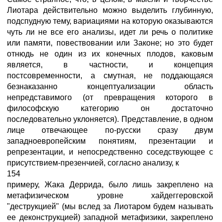
Лиотара действительно можно выделить глубинную,
подспудную тему, вариациями на которую оказываются
чуть ли не все его анализы, идет ли речь о политике
или памяти, повествовании или Законе; но это будет
отнюдь не один из их конечных плодов, каковым
является, в частности, и концепция
постсовременности, а смутная, не поддающаяся
безнаказанно концептуализации область
непредставимого (от превращения которого в
философскую категорию он достаточно
последовательно уклоняется). Представление, в одном
лице отвечающее по-русски сразу двум
западноевропейским понятиям, презентации и
репрезентации, и непосредственно соседствующее с
присутствием-презенчией, согласно анализу, к
154
примеру, Жака Деррида, было лишь закреплено на
метафизическом уровне хайдеггеровской
"деструкцией" (мы вслед за Лиотаром будем называть
ее деконструкцией) западной метафизики, закреплено