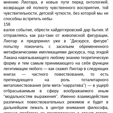
мнению Лиотара, и новые пути перед онтологией,
возвращая ей полноту чувственного восприятия, той
чувствительности, детской чуткости, без которой мы не
способны встретить небы-
158
валое событие, обрести хайдеггеровский дар бытия. И
отправляясь как раз-таки от живописной фигурации,
Лиотар и предпринял уже в "Дискурсе, фигуре"
попытку покончить с засильем обремененного
метафизическими импликациями дискурса, под эгидой
Лакана навязывающего любому знанию теоретическую
форму и тем самым принимающего на себя функции
легитимации любого — как скажет Лиотар в следующих
книгах — частного повествования, то есть
претендующего на роль тоталитарного
метаповествования (или мета-"нарратива") — в ущерб
отбрасываемым в сферу воображаемого иным
"модальностям выражения". Именно взаимодействие
различных повествовательных режимов и будет в
дальнейшем лежать в центре внимания философа,