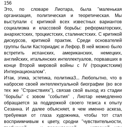
156
Это, по словаре Лиотара, была "маленькая
организация, политическая и теоретическая. Мы
выступали с критикой всех известных вариантов
социализма и классовой борьбы: реформаторских,
анархистских, троцкистских, сталинистских. С критикой
дискурсов, критикой практик. Среди основателей
группы были Касториадис и Лефор. В ней можно было
встретить испанских, американских, немецких,
английских, итальянских интеллектуалов, порвавших в
конце Второй мировой войны с IV (троцкистским)
Интернационалом".
Итак, этика, эстетика, политика3... Любопытно, что в
наброске своей интеллектуальной биографии (во все
тех же "Странствиях"), связав свой выход из стадии
"борьбы" с зовом "события" , Лиотар немедленно
обращается за поддержкой своего тезиса к опыту
Сезанна. И далее объясняет, в чем именно аскеза,
требуемая от глаза художника, чтобы тот стал
восприимчивым к цвету, сродни "чувствительности,