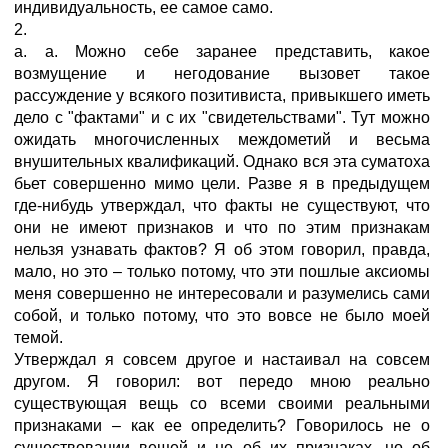
индивидуальность, ее сaмое самo.
2.
a. a. Можно себе заранее представить, какое
возмущение и негодование вызовет такое
рассуждение у всякого позитивиста, привыкшего иметь
дело с "фактами" и с их "свидетельствами". Тут можно
ожидать многочисленных междометий и весьма
внушительных квалификаций. Однако вся эта суматоха
бьет совершенно мимо цели. Разве я в предыдущем
где-нибудь утверждал, что факты не существуют, что
они не имеют признаков и что по этим признакам
нельзя узнавать фактов? Я об этом говорил, правда,
мало, но это – только потому, что эти пошлые аксиомы
меня совершенно не интересовали и разумелись сами
собой, и только потому, что это вовсе не было моей
темой.
Утверждал я совсем другое и настаивал на совсем
другом. Я говорил: вот передо мною реально
существующая вещь со всеми своими реальными
признаками – как ее определить? Говорилось не о
существовании вещей и не об их признаках, но об