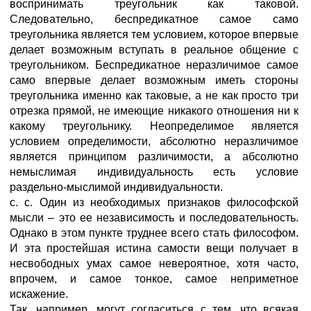
воспринимать треугольник как таковой.
Следовательно, беспредикатное сaмое самo
треугольника является тем условием, которое впервые
делает возможным вступать в реальное общение с
треугольником. Беспредикатное неразличимое сaмое
самo впервые делает возможным иметь стороны
треугольника именно как таковые, а не как просто три
отрезка прямой, не имеющие никакого отношения ни к
какому треугольнику. Неопределимое является
условием определимости, абсолютно неразличимое
является принципом различимости, а абсолютно
немыслимая индивидуальность есть условие
раздельно-мыслимой индивидуальности.
c. c. Один из необходимых признаков философской
мысли – это ее независимость и последовательность.
Однако в этом пункте труднее всего стать философом.
И эта простейшая истина самости вещи получает в
несвободных умах самое невероятное, хотя часто,
впрочем, и самое тонкое, самое неприметное
искажение.
Так, например, могут согласиться с тем, что всякая