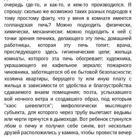
очередь где-то, и как-то, и кем-то производился. Я
спрошу: сколько же возможно таких разных подходов к
тому простому факту, что у меня в комнате имеется
голландская печь? Можно подходить физически,
химически, механически; можно подходить к ней с
точки зрения печника, делающего эту печь; домашней
работницы, которая эту печь топит; врача,
преследующего здесь гигиенические цели; жильца
комнаты, которого эта печь обогревает; художника,
украшающего ее кафельное зеркало; пожарного
чиновника, заботящегося об ее бытовой безопасности;
хозяина квартиры, берущего ту или иную плату с
жильца в зависимости от удобства и благоустройства
сдаваемого внаем помещения; поэта, услыхавшего
вой ночного ветра и создавшего образ, под которым
"хаос шевелится"; мифологически мыслящего
субъекта, для которого через трубу вылетают ведьмы
или черти прячутся в дымоходе. Вот ребенок стукнулся
лбом о печку и получил себе синяк, вот несколько
друзей расположились у камина, чтобы провести вечер