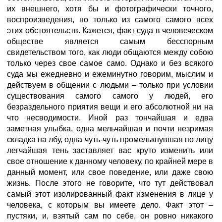
их внешнего, хотя бы и фотографически точного,
воспроизведения, но только из сaмого самогo всех
этих обстоятельств. Кажется, факт суда в человеческом
обществе является самым бесспорным
свидетельством того, как люди общаются между собою
только через свое сaмое самo. Однако и без всякого
суда мы ежедневно и ежеминутно говорим, мыслим и
действуем в общении с людьми – только при условии
существования сaмого самогo у людей, его
безраздельного приятия вещи и его абсолютной ни на
что несводимости. Иной раз тончайшая и едва
заметная улыбка, одна мельчайшая и почти незримая
складка на лбу, одна чуть-чуть промелькнувшая по лицу
легчайшая тень заставляет вас круто изменить или
свое отношение к данному человеку, по крайней мере в
данный момент, или свое поведение, или даже свою
жизнь. После этого не говорите, что тут действовал
самый этот изолированный факт изменения в лице у
человека, с которым вы имеете дело. Факт этот –
пустяки, и, взятый сам по себе, он ровно никакого