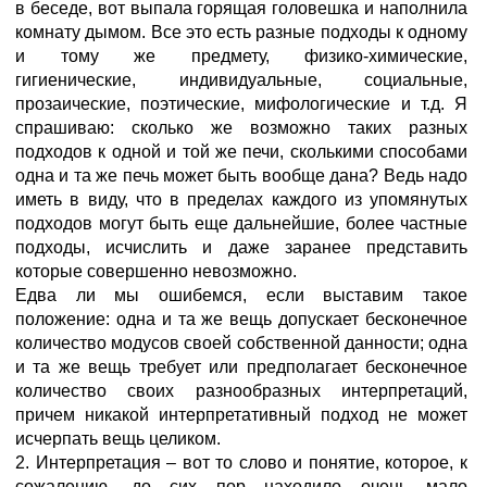
в беседе, вот выпала горящая головешка и наполнила
комнату дымом. Все это есть разные подходы к одному
и тому же предмету, физико-химические,
гигиенические, индивидуальные, социальные,
прозаические, поэтические, мифологические и т.д. Я
спрашиваю: сколько же возможно таких разных
подходов к одной и той же печи, сколькими способами
одна и та же печь может быть вообще дана? Ведь надо
иметь в виду, что в пределах каждого из упомянутых
подходов могут быть еще дальнейшие, более частные
подходы, исчислить и даже заранее представить
которые совершенно невозможно.
Едва ли мы ошибемся, если выставим такое
положение: одна и та же вещь допускает бесконечное
количество модусов своей собственной данности; одна
и та же вещь требует или предполагает бесконечное
количество своих разнообразных интерпретаций,
причем никакой интерпретативный подход не может
исчерпать вещь целиком.
2. Интерпретация – вот то слово и понятие, которое, к
сожалению, до сих пор находило очень мало