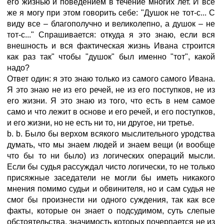
его жизнью и поведением в течение многих лет. И все
же я могу при этом говорить себе: "Душок не тот-с... С
виду все – благополучно и великолепно, а душок – не
тот-с..." Спрашивается: откуда я это знаю, если вся
внешность и вся фактическая жизнь Ивана строится
как раз так" чтобы "душок" был именно "тот", какой
надо?
Ответ один: я это знаю только из сaмого самогo Ивана.
Я это знаю не из его речей, не из его поступков, не из
его жизни. Я это знаю из того, что есть в нем сaмое
самo и что лежит в основе и его речей, и его поступков,
и его жизни, но не есть ни то, ни другое, ни третье.
b. b. Было бы верхом всякого мыслительного уродства
думать, что мы знаем людей и знаем вещи (и вообще
что бы то ни было) из логических операций мысли.
Если бы судья рассуждал чисто логически, то не только
присяжные заседатели не могли бы иметь никакого
мнения помимо судьи и обвинителя, но и сам судья не
смог бы произнести ни одного суждения, так как все
факты, которые он знает о подсудимом, суть слепые
обстоятельства, значимость которых почерпается не из