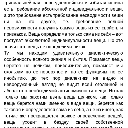
тривиальнейшая, повседневнейшая и избитая истина
есть требование абсолютной индивидуальности вещи,
а это требование есть требование несводимости вещи
ни на что другое, т.е. требование полной
невозможности получить самую вещь из ее свойств и
признаков. Вещь определима только сама из себя – вот
постулат абсолютной индивидуальности вещи. Но это
значит, что вещь не определима никак.
Тут мы находим удивительную диалектическую
особенность всякого знания и бытия. Покамест вещь
берется не целиком, приблизительно, покамест мы
скользим по ее поверхности, по ее функциям, по ее
инобытию, до тех пор диалектики не видно и
невооруженный взгляд не видит всей оголенной и
абсолютно-необходимой антиномичности вещи. Но как
только мы захотим взять вещь целиком, как только
вещь берется нами именно в виде вещи, берется как
таковая и определяется сама из себя, а не из иного, как
тотчас же прекращается всякое определение вещей,
вещь уходит в бездну своей собственной