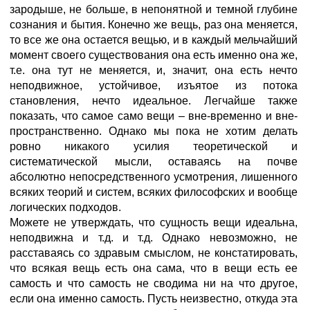
зародыше, не больше, в непонятной и темной глубине
сознания и бытия. Конечно же вещь, раз она меняется,
то все же она остается вещью, и в каждый мельчайший
момент своего существования она есть именно она же,
т.е. она тут не меняется, и, значит, она есть нечто
неподвижное, устойчивое, изъятое из потока
становления, нечто идеальное. Легчайше также
показать, что сaмое самo вещи – вне-временно и вне-
пространственно. Однако мы пока не хотим делать
ровно никакого усилия теоретической и
систематической мысли, оставаясь на почве
абсолютно непосредственного усмотрения, лишенного
всяких теорий и систем, всяких философских и вообще
логических подходов.
Можете не утверждать, что сущность вещи идеальна,
неподвижна и т.д. и т.д. Однако невозможно, не
расставаясь со здравым смыслом, не констатировать,
что всякая вещь есть она сама, что в вещи есть ее
самость и что самость не сводима ни на что другое,
если она именно самость. Пусть неизвестно, откуда эта