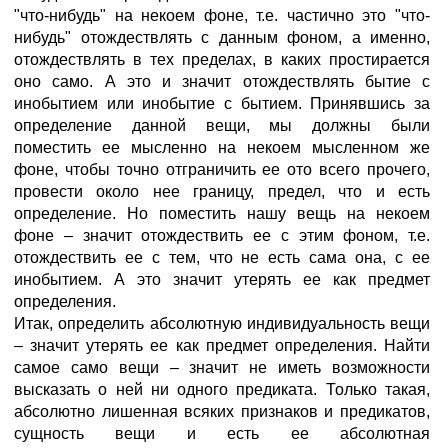
"что-нибудь" на некоем фоне, т.е. частично это "что-
нибудь" отождествлять с данным фоном, а именно,
отождествлять в тех пределах, в каких простирается
оно само. А это и значит отождествлять бытие с
инобытием или инобытие с бытием. Принявшись за
определение данной вещи, мы должны были
поместить ее мысленно на некоем мысленном же
фоне, чтобы точно отграничить ее ото всего прочего,
провести около нее границу, предел, что и есть
определение. Но поместить нашу вещь на некоем
фоне – значит отождествить ее с этим фоном, т.е.
отождествить ее с тем, что не есть сама она, с ее
инобытием. А это значит утерять ее как предмет
определения.
Итак, определить абсолютную индивидуальность вещи
– значит утерять ее как предмет определения. Найти
сaмое самo вещи – значит не иметь возможности
высказать о ней ни одного предиката. Только такая,
абсолютно лишенная всяких признаков и предикатов,
сущность вещи и есть ее абсолютная