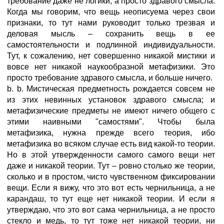
требование даже не логики, а просто здравого смысла.
Когда мы говорим, что вещь неописуема через свои
признаки, то тут нами руководит только трезвая и
деловая мысль – сохранить вещь в ее
самостоятельности и подлинной индивидуальности.
Тут, к сожалению, нет совершенно никакой мистики и
вовсе нет никакой наукообразной метафизики. Это
просто требование здравого смысла, и больше ничего.
b. b. Мистическая предметность рождается совсем не
из этих невинных установок здравого смысла; и
метафизические предметы не имеют ничего общего с
этими наивными "самостями". Чтобы была
метафизика, нужна прежде всего теория, ибо
метафизика во всяком случае есть вид какой-то теории.
Но в этой утвержденности сaмого самогo вещи нет
даже и никакой теории. Тут – ровно столько же теории,
сколько и в простом, чисто чувственном фиксировании
вещи. Если я вижу, что это вот есть чернильница, а не
карандаш, то тут еще нет никакой теории. И если я
утверждаю, что это вот сама чернильница, а не просто
стекло и медь, то тут тоже нет никакой теории, ни