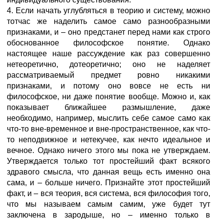
4. Если начать углубляться в теорию и систему, можно
тотчас же наделить сaмое самo разнообразными
признаками, и – оно предстанет перед нами как строго
обоснованное философское понятие. Однако
настоящее наше рассуждение как раз совершенно
нетеоретично, дотеоретично; оно не наделяет
рассматриваемый предмет ровно никакими
признаками, и потому оно вовсе не есть ни
философское, ни даже понятие вообще. Можно и, как
показывает ближайшее размышление, даже
необходимо, например, мыслить себе сaмое самo как
что-то вне-временное и вне-пространственное, как что-
то неподвижное и нетекучее, как нечто идеальное и
вечное. Однако ничего этого мы пока не утверждаем.
Утверждается только тот простейший факт всякого
здравого смысла, что данная вещь есть именно она
сама, и – больше ничего. Признайте этот простейший
факт, и – вся теория, вся система, вся философия того,
что мы называем самым самим, уже будет тут
заключена в зародыше, но – именно только в