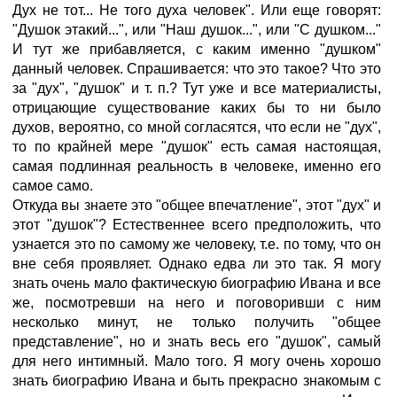
Дух не тот... Не того духа человек". Или еще говорят:
"Душок этакий...", или "Наш душок...", или "С душком..."
И тут же прибавляется, с каким именно "душком"
данный человек. Спрашивается: что это такое? Что это
за "дух", "душок" и т. п.? Тут уже и все материалисты,
отрицающие существование каких бы то ни было
духов, вероятно, со мной согласятся, что если не "дух",
то по крайней мере "душок" есть самая настоящая,
самая подлинная реальность в человеке, именно его
сaмое самo.
Откуда вы знаете это "общее впечатление", этот "дух" и
этот "душок"? Естественнее всего предположить, что
узнается это по самому же человеку, т.е. по тому, что он
вне себя проявляет. Однако едва ли это так. Я могу
знать очень мало фактическую биографию Ивана и все
же, посмотревши на него и поговоривши с ним
несколько минут, не только получить "общее
представление", но и знать весь его "душок", самый
для него интимный. Мало того. Я могу очень хорошо
знать биографию Ивана и быть прекрасно знакомым с