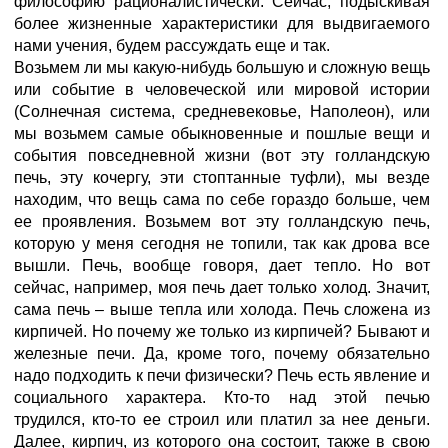
философию рационалистически. Сейчас, подыскивая
более жизненные характеристики для выдвигаемого
нами учения, будем рассуждать еще и так.
Возьмем ли мы какую-нибудь большую и сложную вещь
или событие в человеческой или мировой истории
(Солнечная система, средневековье, Наполеон), или
мы возьмем самые обыкновенные и пошлые вещи и
события повседневной жизни (вот эту голландскую
печь, эту кочергу, эти стоптанные туфли), мы везде
находим, что вещь сама по себе гораздо больше, чем
ее проявления. Возьмем вот эту голландскую печь,
которую у меня сегодня не топили, так как дрова все
вышли. Печь, вообще говоря, дает тепло. Но вот
сейчас, например, моя печь дает только холод. Значит,
сама печь – выше тепла или холода. Печь сложена из
кирпичей. Но почему же только из кирпичей? Бывают и
железные печи. Да, кроме того, почему обязательно
надо подходить к печи физически? Печь есть явление и
социального характера. Кто-то над этой печью
трудился, кто-то ее строил или платил за нее деньги.
Далее, кирпич, из которого она состоит, также в свою