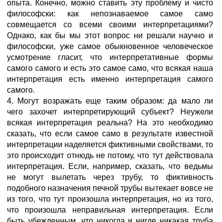
опыта. Конечно, можно ставить эту проблему и чисто
философски: как непознаваемое сaмое самo
совмещается со всеми своими интерпретациями?
Однако, как бы мы этот вопрос ни решали научно и
философски, уже самое обыкновенное человеческое
усмотрение гласит, что интерпретативные формы
сaмого самогo и есть это сaмое самo, что всякая наша
интерпретация есть именно интерпретация сaмого
самогo.
4. Могут возражать еще таким образом: да мало ли
чего захочет интерпретирующий субъект? Неужели
всякая интерпретация реальна? На это необходимо
сказать, что если сaмое самo в результате известной
интерпретации наделяется фиктивными свойствами, то
это происходит отнюдь не потому, что тут действовала
интерпретация. Если, например, сказать, что ведьмы
не могут вылетать через трубу, то фиктивность
подобного назначения печной трубы вытекает вовсе не
из того, что тут произошла интерпретация, но из того,
что произошла неправильная интерпретация. Если
быть убежденным, что никогда и нигде никакая труба