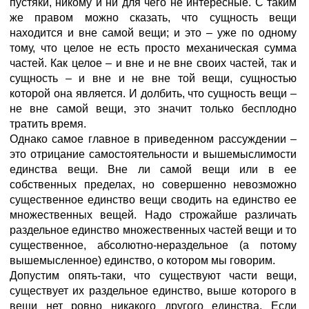
пустяки, никому и ни для чего не интересные. С таким
же правом можно сказать, что сущность вещи
находится и вне самой вещи; и это – уже по одному
тому, что целое не есть просто механическая сумма
частей. Как целое – и вне и не вне своих частей, так и
сущность – и вне и не вне той вещи, сущностью
которой она является. И долбить, что сущность вещи –
не вне самой вещи, это значит только бесплодно
тратить время.
Однако самое главное в приведенном рассуждении –
это отрицание самостоятельности и вышемыслимости
единства вещи. Вне ли самой вещи или в ее
собственных пределах, но совершенно невозможно
существенное единство вещи сводить на единство ее
множественных вещей. Надо строжайше различать
раздельное единство множественных частей вещи и то
существенное, абсолютно-нераздельное (а потому
вышемысленное) единство, о котором мы говорим.
Допустим опять-таки, что существуют части вещи,
существует их раздельное единство, выше которого в
вещи нет ровно никакого другого единства. Если