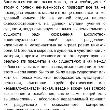
Заниматься ею не только можно, но и необходимо. К
этому с полной неизбежностью приводит все та же
последовательность мысли и в конце концов все тот же
здравый смысл. Но на данной стадии нашего
философствования, на данной ступени учения о
сущности, когда фиксируется только вышемыслимость
сущности ради сохранения абсолютной
индивидуальности вещей, здесь разделение
идеализма и материализма не играет ровно никакой
роли. В Боге ли, в мире ли, в душе ли, в чувственной ли
материи, и притом независимо от того, существуют ли
реально эти предметы и как существуют, и как между
собою связаны или не связаны, независимо ни от чего
этого – если какая бы то ни было вещь существует или
хотя бы только мыслится, воображается, чувствуется,
реальная, фиктивная, грубо фактическая или
небывало-фантастическая, везде и всюду, без всякого
исключения и ослабления, сaмое самo вещей есть
вышемысленный, абсолютно неразличимый принцип
их раздельного и осмысленного, конкретно-
индивидуального существования.