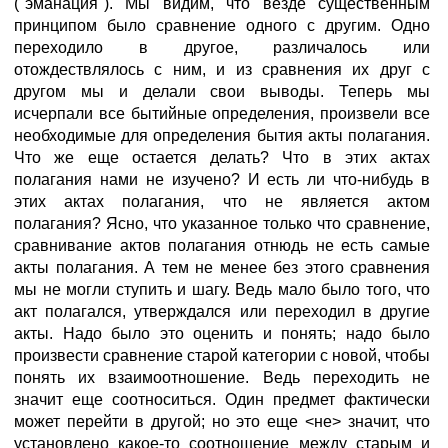
("эманация"). Мы видим, что везде существенным
принципом было сравнение одного с другим. Одно
переходило в другое, различалось или
отождествлялось с ним, и из сравнения их друг с
другом мы и делали свои выводы. Теперь мы
исчерпали все бытийные определения, произвели все
необходимые для определения бытия акты полагания.
Что же еще остается делать? Что в этих актах
полагания нами не изучено? И есть ли что-нибудь в
этих актах полагания, что не является актом
полагания? Ясно, что указанное только что сравнение,
сравнивание актов полагания отнюдь не есть самые
акты полагания. А тем не менее без этого сравнения
мы не могли ступить и шагу. Ведь мало было того, что
акт полагался, утверждался или переходил в другие
акты. Надо было это оценить и понять; надо было
произвести сравнение старой категории с новой, чтобы
понять их взаимоотношение. Ведь переходить не
значит еще соотноситься. Один предмет фактически
может перейти в другой; но это еще <не> значит, что
установлено какое-то соотношение между старым и