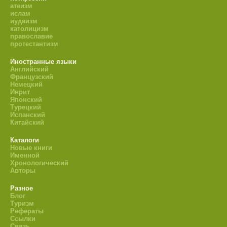
атеизм
ислам
иудаизм
католицизм
православие
протестантизм
Иностранные языки
Английский
Французский
Немецкий
Иврит
Японский
Турецкий
Испанский
Китайский
Каталоги
Новые книги
Именной
Хронологический
Авторы
Разное
Блог
Туризм
Рефераты
Ссылки
Связь