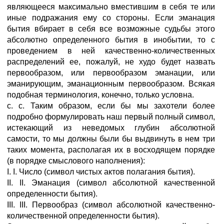
являющееся максимально вместившим в себя те или
иные подражания ему со стороны. Если эманация
бытия вбирает в себя все возможные судьбы этого
абсолютно определенного бытия в инобытии, то с
проведением в ней качественно-количественных
распределений ее, пожалуй, не худо будет назвать
первообразом, или первообразом эманации, или
эманирующим, эманационным первообразом. Всякая
подобная терминология, конечно, только условна.
c. c. Таким образом, если бы мы захотели более
подробно формулировать наш первый полный символ,
истекающий из неведомых глубин абсолютной
самости, то мы должны были бы выдвинуть в нем три
таких момента, располагая их в восходящем порядке
(в порядке смыслового наполнения):
I. I. Число (символ чистых актов полагания бытия).
II. II. Эманация (символ абсолютной качественной
определенности бытия).
III. III. Первообраз (символ абсолютной качественно-
количественной определенности бытия).