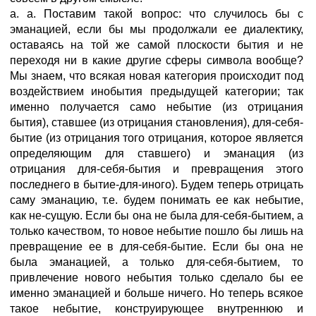
a. a. Поставим такой вопрос: что случилось бы с
эманацией, если бы мы продолжали ее диалектику,
оставаясь на той же самой плоскости бытия и не
переходя ни в какие другие сферы символа вообще?
Мы знаем, что всякая новая категория происходит под
воздействием инобытия предыдущей категории; так
именно получается само небытие (из отрицания
бытия), ставшее (из отрицания становления), для-себя-
бытие (из отрицания того отрицания, которое является
определяющим для ставшего) и эманация (из
отрицания для-себя-бытия и превращения этого
последнего в бытие-для-иного). Будем теперь отрицать
саму эманацию, т.е. будем понимать ее как небытие,
как не-сущую. Если бы она не была для-себя-бытием, а
только качеством, то новое небытие пошло бы лишь на
превращение ее в для-себя-бытие. Если бы она не
была эманацией, а только для-себя-бытием, то
привлечение нового небытия только сделало бы ее
именно эманацией и больше ничего. Но теперь всякое
такое небытие, конструирующее внутреннюю и