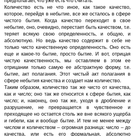
предполагает, что уже есть что считать.
Количество есть не что иное, как такое качество,
которое, перейдя в небытие, все же осталось в сфере
чистого бытия. Когда качество переходит в свое
небытие, оно, очевидно, перестает быть качеством, т.е.
теряет всякую свою определенность, и общую, и
абсолютную. Но ведь качество содержит в себе не
только чисто качественную определенность. Оно есть
еще и какое-то бытие, просто бытие. И вот, отрицая
чистую качественность, мы оставляем в этом ее
отрицании только самую ее абстрактную форму, т.е.
бытие, акт полагания. Этот чистый акт полагания в
сфере небытия качества и создает нам количество.
Таким образом, количество так же чисто от качества,
как и число; оно так же относится к сфере бытия, как
число; и, наконец, оно так же, уходя в дробление и
разрушение, не превращается в чувственное и
преходящее но остается столь же вне всякого ущерба
и гибели, как и вообще бытие. И тем не менее между
числом и количеством – огромная разница: число – до
качества, или есть его формальная, абсолютно