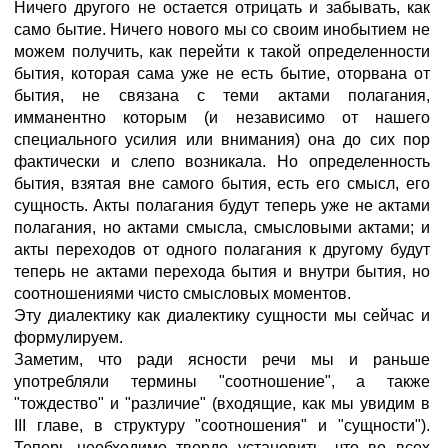
Ничего другого не остается отрицать и забывать, как
само бытие. Ничего нового мы со своим инобытием не
можем получить, как перейти к такой определенности
бытия, которая сама уже не есть бытие, оторвана от
бытия, не связана с теми актами полагания,
имманентно которым (и независимо от нашего
специального усилия или внимания) она до сих пор
фактически и слепо возникала. Но определенность
бытия, взятая вне самого бытия, есть его смысл, его
сущность. Акты полагания будут теперь уже не актами
полагания, но актами смысла, смысловыми актами; и
акты переходов от одного полагания к другому будут
теперь не актами перехода бытия и внутри бытия, но
соотношениями чисто смысловых моментов.
Эту диалектику как диалектику сущности мы сейчас и
формулируем.
Заметим, что ради ясности речи мы и раньше
употребляли термины "соотношение", а также
"тождество" и "различие" (входящие, как мы увидим в
III главе, в структуру "соотношения" и "сущности").
Теперь необходимо твердо установить, что во всех