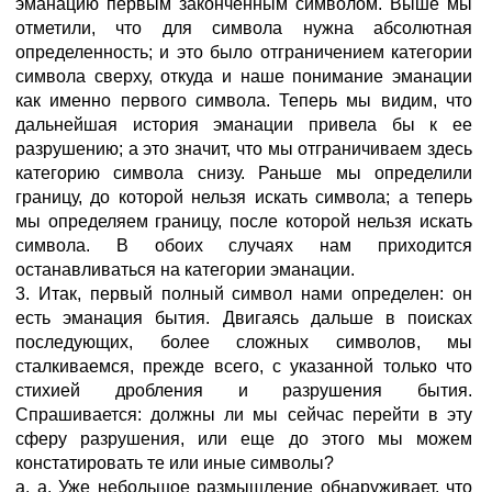
эманацию первым законченным символом. Выше мы
отметили, что для символа нужна абсолютная
определенность; и это было отграничением категории
символа сверху, откуда и наше понимание эманации
как именно первого символа. Теперь мы видим, что
дальнейшая история эманации привела бы к ее
разрушению; а это значит, что мы отграничиваем здесь
категорию символа снизу. Раньше мы определили
границу, до которой нельзя искать символа; а теперь
мы определяем границу, после которой нельзя искать
символа. В обоих случаях нам приходится
останавливаться на категории эманации.
3. Итак, первый полный символ нами определен: он
есть эманация бытия. Двигаясь дальше в поисках
последующих, более сложных символов, мы
сталкиваемся, прежде всего, с указанной только что
стихией дробления и разрушения бытия.
Спрашивается: должны ли мы сейчас перейти в эту
сферу разрушения, или еще до этого мы можем
констатировать те или иные символы?
a. a. Уже небольшое размышление обнаруживает, что