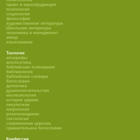
право и юриспруденция
психология
социология
философия
художественная литература
Школьная литература
экономика и менеджмент
юмор
языкознание
Теология
апокрифы
апологетика
библейские толкования
библиология
библейские словари
богословие
догматика
душепопечительство
екклесиология
история церкви
оккультизм
патрология
религиоведение
сектология
современная церковь
сравнительное богословие
Конфессии