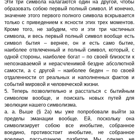
Эти три символа налагаются один на другой, чтобы
образовать собою первый полный символ. И конечно,
значение этого первого полного символа вскрывается
только с приведением к ясности этих трех моментов.
Кроме того, не забудем, что и эти три частичных
символа, и весь первый полный символ вообще есть
символ бытия – вернее, он и есть само бытие,
наиболее отвлеченный и полный символ, который, с
одной стороны, наиболее богат – по своей близости к
непознаваемой и нерасчленимой бездне абсолютной
самости, а с другой – наиболее беден – по своей
отдаленности от реальных и наполненных фактов и
событий мировой и человеческой жизни.
5. Теперь позволительно и расстаться с бытийным
символом вообще, и поискать новых путей для
эволюции нашего символизма.
a. a. Выше (§ 2а) мы уже попробовали выйти за
пределы эманации вообще. Ей, поскольку она
символизирует собою все инобытие, собранное
воедино, противостоит инобытие, не собранное
воедино, рассыпанное, разбитое. Мы, однако, не