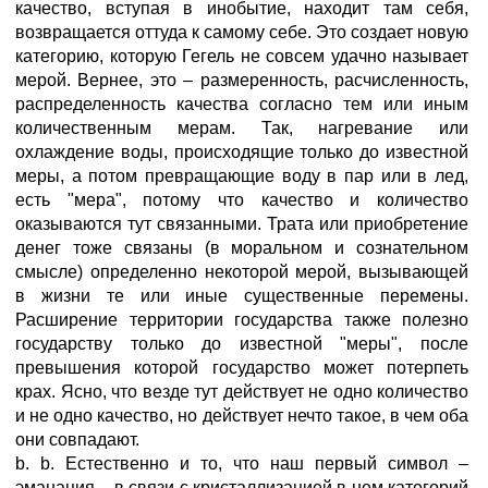
качество, вступая в инобытие, находит там себя,
возвращается оттуда к самому себе. Это создает новую
категорию, которую Гегель не совсем удачно называет
мерой. Вернее, это – размеренность, расчисленность,
распределенность качества согласно тем или иным
количественным мерам. Так, нагревание или
охлаждение воды, происходящие только до известной
меры, а потом превращающие воду в пар или в лед,
есть "мера", потому что качество и количество
оказываются тут связанными. Трата или приобретение
денег тоже связаны (в моральном и сознательном
смысле) определенно некоторой мерой, вызывающей
в жизни те или иные существенные перемены.
Расширение территории государства также полезно
государству только до известной "меры", после
превышения которой государство может потерпеть
крах. Ясно, что везде тут действует не одно количество
и не одно качество, но действует нечто такое, в чем оба
они совпадают.
b. b. Естественно и то, что наш первый символ –
эманация – в связи с кристаллизацией в нем категорий