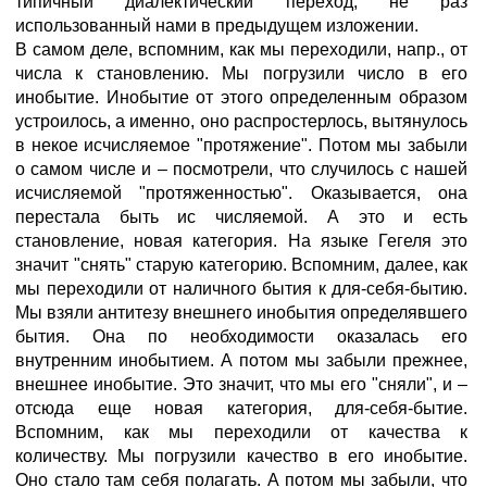
типичный диалектический переход, не раз
использованный нами в предыдущем изложении.
В самом деле, вспомним, как мы переходили, напр., от
числа к становлению. Мы погрузили число в его
инобытие. Инобытие от этого определенным образом
устроилось, а именно, оно распростерлось, вытянулось
в некое исчисляемое "протяжение". Потом мы забыли
о самом числе и – посмотрели, что случилось с нашей
исчисляемой "протяженностью". Оказывается, она
перестала быть ис числяемой. А это и есть
становление, новая категория. На языке Гегеля это
значит "снять" старую категорию. Вспомним, далее, как
мы переходили от наличного бытия к для-себя-бытию.
Мы взяли антитезу внешнего инобытия определявшего
бытия. Она по необходимости оказалась его
внутренним инобытием. А потом мы забыли прежнее,
внешнее инобытие. Это значит, что мы его "сняли", и –
отсюда еще новая категория, для-себя-бытие.
Вспомним, как мы переходили от качества к
количеству. Мы погрузили качество в его инобытие.
Оно стало там себя полагать. А потом мы забыли, что