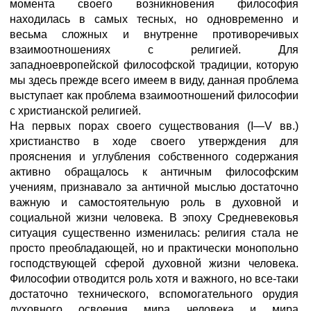
момента своего возникновения философия
находилась в самых тесных, но одновременно и
весьма сложных и внутренне противоречивых
взаимоотношениях с религией. Для
западноевропейской философской традиции, которую
мы здесь прежде всего имеем в виду, данная проблема
выступает как проблема взаимоотношений философии
с христианской религией.
На первых порах своего существования (I—V вв.)
христианство в ходе своего утверждения для
прояснения и углубления собственного содержания
активно обращалось к античным философским
учениям, признавало за античной мыслью достаточно
важную и самостоятельную роль в духовной и
социальной жизни человека. В эпоху Средневековья
ситуация существенно изменилась: религия стала не
просто преобладающей, но и практически монопольно
господствующей сферой духовной жизни человека.
Философии отводится роль хотя и важного, но все-таки
достаточно технического, вспомогательного орудия
духовного освоения мира человека и мира