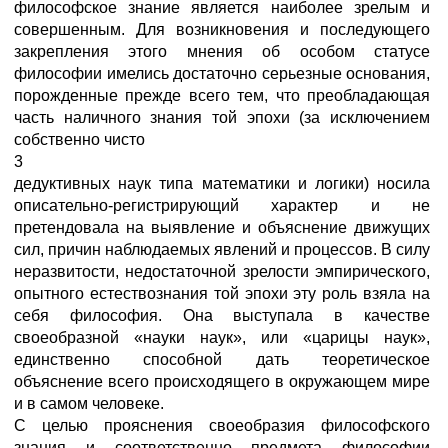
философское знание является наиболее зрелым и
совершенным. Для возникновения и последующего
закрепления этого мнения об особом статусе
философии имелись достаточно серьезные основания,
порожденные прежде всего тем, что преобладающая
часть наличного знания той эпохи (за исключением
собственно чисто
3
дедуктивных наук типа математики и логики) носила
описательно-регистрирующий характер и не
претендовала на выявление и объяснение движущих
сил, причин наблюдаемых явлений и процессов. В силу
неразвитости, недостаточной зрелости эмпирического,
опытного естествознания той эпохи эту роль взяла на
себя философия. Она выступала в качестве
своеобразной «науки наук», или «царицы наук»,
единственно способной дать теоретическое
объяснение всего происходящего в окружающем мире
и в самом человеке.
С целью прояснения своеобразия философского
знания и соответственно предмета философии