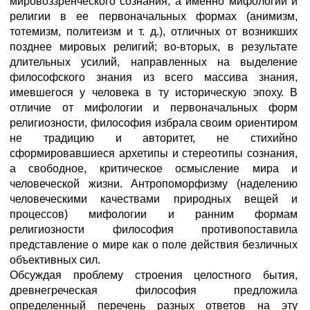
мировоззренческого сознания, а именно мифологии и
религии в ее первоначальных формах (анимизм,
тотемизм, политеизм и т. д.), отличных от возникших
позднее мировых религий; во-вторых, в результате
длительных усилий, направленных на выделение
философского знания из всего массива знания,
имевшегося у человека в ту историческую эпоху. В
отличие от мифологии и первоначальных форм
религиозности, философия избрала своим ориентиром
не традицию и авторитет, не стихийно
сформировавшиеся архетипы и стереотипы сознания,
а свободное, критическое осмысление мира и
человеческой жизни. Антропоморфизму (наделению
человеческими качествами природных вещей и
процессов) мифологии и ранним формам
религиозности философия противопоставила
представление о мире как о поле действия безличных
объективных сил.
Обсуждая проблему строения целостного бытия,
древнегреческая философия предложила
определенный перечень разных ответов на эту