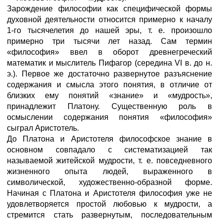
Зарождение философии как специфической формы
духовной деятельности относится примерно к началу
1-го тысячелетия до нашей эры, т. е. произошло
примерно три тысячи лет назад. Сам термин
«философия» ввел в оборот древнегреческий
математик и мыслитель Пифагор (середина VI в. до н.
э.). Первое же достаточно развернутое разъяснение
содержания и смысла этого понятия, в отличие от
близких ему понятий «знание» и «мудрость»,
принадлежит Платону. Существенную роль в
осмыслении содержания понятия «философия»
сыграл Аристотель.
До Платона и Аристотеля философское знание в
основном совпадало с систематизацией так
называемой житейской мудрости, т. е. повседневного
жизненного опыта людей, выраженного в
символической, художественно-образной форме.
Начиная с Платона и Аристотеля философия уже не
удовлетворяется простой любовью к мудрости, а
стремится стать развернутым, последовательным