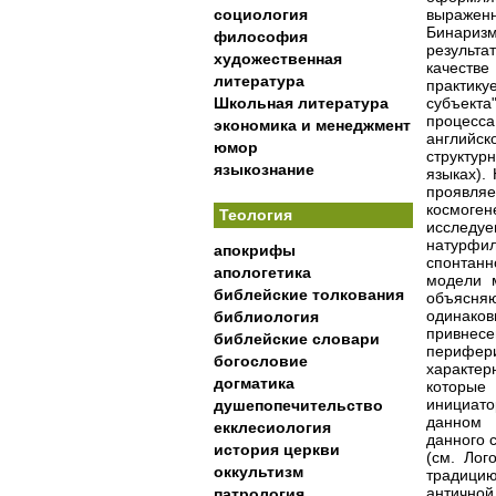
социология
выраженн
Бинаризм
философия
результа
художественная
качеств
литература
практик
Школьная литература
субъекта
процесса
экономика и менеджмент
английск
юмор
структур
языкознание
языках).
проявля
космоген
Теология
исследу
натурфи
апокрифы
спонтанн
апологетика
модели м
библейские толкования
объясня
одинаков
библиология
привнесе
библейские словари
перифер
богословие
характер
догматика
которые
инициато
душепопечительство
данном 
екклесиология
данного 
история церкви
(см. Лог
оккультизм
традици
антично
патрология