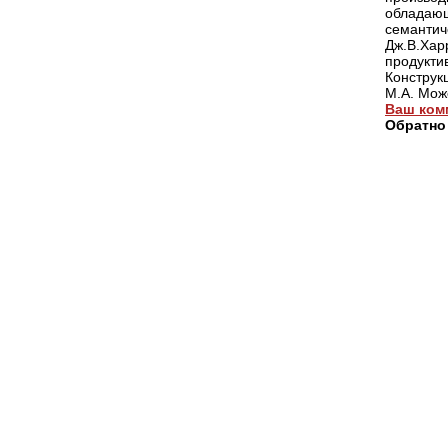
обладаю
семанти
Дж.В.Ха
продукти
Конструк
М.А. Мож
Ваш ком
Обратно