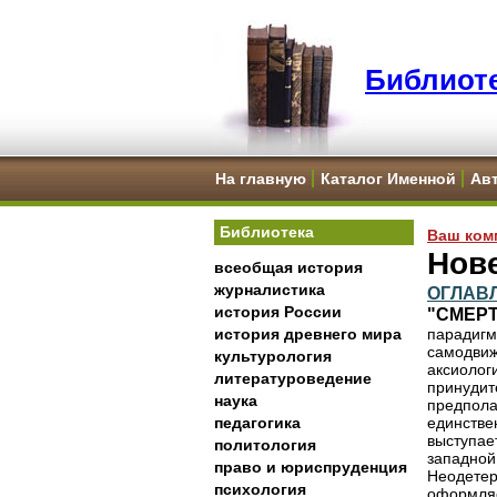
Библиоте
На главную
Каталог Именной
Ав
Библиотека
Ваш ком
Нов
всеобщая история
журналистика
ОГЛАВ
история России
"СМЕРТ
история древнего мира
парадигм
самодвиж
культурология
аксиолог
литературоведение
принудит
наука
предпол
педагогика
единств
выступае
политология
западной
право и юриспруденция
Неодетер
психология
оформляе