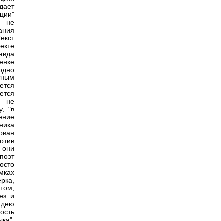
дает
ации"
о не
ания
екст
екте
равда
ценке
ходно
тным
ется
ется
е не
, "в
ение
ника
ован
ротив
 они
поэт
осто
мках
рка,
 том,
ез и
идею
ость
ка",