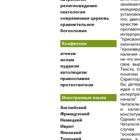
занимаю
религиоведение
инициир
сектология
установо
современная церковь
что, дви
качестве
сравнительное
противо
богословие
интерпре
"присвои
Конфессии
окончате
"произв
атеизм
наличия 
не что и
ислам
свое выр
иудаизм
Текста, 
католицизм
понятию 
православие
Скриптор
бы детер
протестантизм
идея о п
интерпр
Иностранные языки
начала"
Читателе
Английский
и налаг
Французский
конститу
Однако п
Немецкий
Читателя
Иврит
случае 
Японский
"основоп
Турецкий
жизнь в