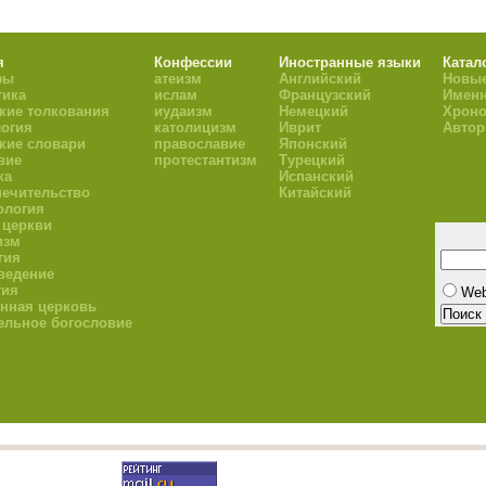
я
Конфессии
Иностранные языки
Катал
фы
атеизм
Английский
Новые
тика
ислам
Французский
Имен
кие толкования
иудаизм
Немецкий
Хроно
огия
католицизм
Иврит
Авто
кие словари
православие
Японский
вие
протестантизм
Турецкий
ка
Испанский
ечительство
Китайский
ология
 церкви
изм
гия
ведение
гия
We
нная церковь
ельное богословие