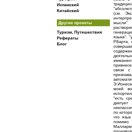
традици
Испанский
"абсолют
Китайский
(см. Эк
интерпр
Другие проекты
мысли". 
раствор
Туризм, Путешествия
генерации
языка": 
Рефераты
Р.Барта,
Блог
соверша
содержа
деятель
имманен
привнесе
связи с
признав
автомати
Э.Ионеск
моей во
испортил
"есть ср
диктует
некласси
по котор
что язык
помимо ч
Малларме
произво