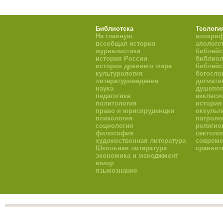
Библиотека
Теологи
На главную
апокри
всеобщая история
апологе
журналистика
библейс
история России
библиол
история древнего мира
библейс
культурология
богосло
литературоведение
догмати
наука
душепоп
педагогика
екклеси
политология
история
право и юриспруденция
оккульт
психология
патроло
социология
религио
философия
сектоло
художественная литература
совреме
Школьная литература
сравнит
экономика и менеджмент
юмор
языкознание