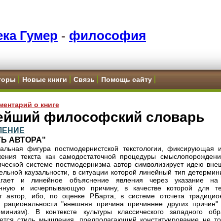
ка Гумер
-
философия
торы
Новые книги
Связь
Помощь сайту
ментарий о книге
ейший философский словарь
ЛЕНИЕ
Ь АВТОРА"
альная фигура постмодернистской текстологии, фиксирующая 
ения текста как самодостаточной процедуры смыслопорождени
ической системе постмодернизма автор символизирует идею вне
ельной каузальности, в ситуации которой линейный тип детермин
агает и линейное объяснение явления через указание на
енную и исчерпывающую причину, в качестве которой для те
т автор, ибо, по оценке Р.Барта, в системе отсчета традицио
 рациональности "внешняя причина причиннее других причин" 
минизм). В контексте культуры классического западного обр
тся стиль мышления, предполагающий конституирование не то