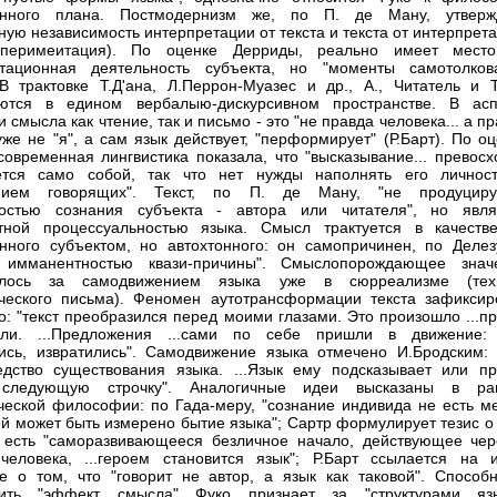
онного плана. Постмодернизм же, по П. де Ману, утверж
ную независимость интерпретации от текста и текста от интерпрет
сперимеитация). По оценке Дерриды, реально имеет мест
етационная деятельность субъекта, но "моменты самотолков
В трактовке Т.Д'ана, Л.Перрон-Муазес и др., А., Читатель и Т
яются в едином вербалыю-дискурсивном пространстве. В асп
 смысла как чтение, так и письмо - это "не правда человека... а п
"уже не "я", а сам язык действует, "перформирует" (Р.Барт). По о
 современная лингвистика показала, что "высказывание... превос
ется само собой, так что нет нужды наполнять его личнос
нием говорящих". Текст, по П. де Ману, "не продуциру
ностью сознания субъекта - автора или читателя", но явля
тной процессуальностью языка. Смысл трактуется в качеств
нного субъектом, но автохтонного: он самопричинен, по Делезу
 имманентностью квази-причины". Смыслопорождающее знач
алось за самодвижением языка уже в сюрреализме (тех
ческого письма). Феномен аутотрансформации текста зафиксир
о: "текст преобразился перед моими глазами. Это произошло ...п
ли. ...Предложения ...сами по себе пришли в движение:
ись, извратились". Самодвижение языка отмечено И.Бродским: 
едство существования языка. ...Язык ему подсказывает или пр
 следующую строчку". Аналогичные идеи высказаны в ра
ческой философии: по Гада-меру, "сознание индивида не есть ме
ой может быть измерено бытие языка"; Сартр формулирует тезис о
 есть "саморазвивающееся безличное начало, действующее чер
еловека, ...героем становится язык"; Р.Барт ссылается на 
 о том, что "говорит не автор, а язык как таковой". Способн
дить "эффект смысла" Фуко признает за "структурами язы