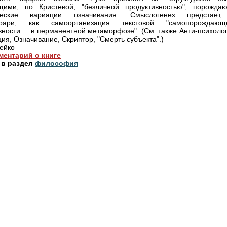
щими, по Кристевой, "безличной продуктивностью", порожда
ческие вариации означивания. Смыслогенез предстает
ррари, как самоорганизация текстовой "самопорождающ
вности ... в перманентной метаморфозе". (См. также Анти-психоло
ция, Означивание, Скриптор, "Смерть субъекта".)
ейко
ментарий о книге
 в раздел
философия