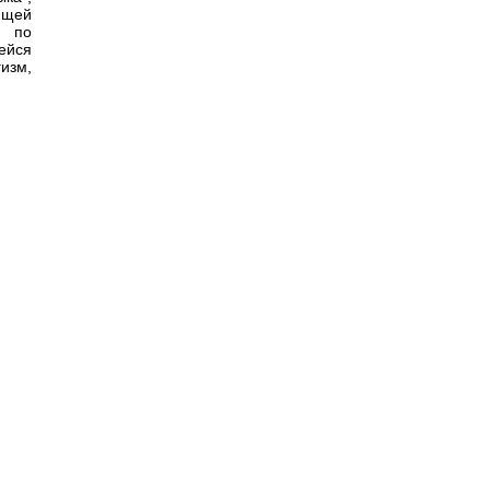
ющей
, по
ейся
гизм,