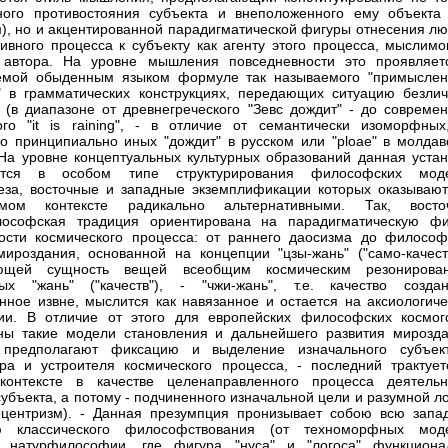
ого противостояния субъекта и внеположенного ему объекта 
), но и акцентированной парадигматической фигуры отнесения лю
тивного процесса к субъекту как агенту этого процесса, мыслимо
е автора. На уровне мышления повседневности это проявляет
уемой обыденным языком формуле так называемого "примыслен
" в грамматических конструкциях, передающих ситуацию безлич
 (в диапазоне от древнегреческого "Зевс дождит" - до современ
ого "it is raining", - в отличие от семантически изоморфных
но принципиально иных "дождит" в русском или "ploae" в молдав
 На уровне концептуальных культурных образований данная устан
ется в особом типе структурирования философских мод
еза, восточные и западные экземплификации которых оказывают
емом контексте радикально альтернативными. Так, восто
лософская традиция ориентирована на парадигматическую фи
ости космического процесса: от раннего даосизма до философ
ироздания, основанной на концепции "цзы-жань" ("само-качеств
ющей сущность вещей всеобщим космическим резонирова
ых "жань" ("качеств"), - "чжи-жань", т.е. качество создан
нное извне, мыслится как навязанное и остается на аксиологиче
ии. В отличие от этого для европейских философских космог
ны такие модели становления и дальнейшего развития мирозда
 предполагают фиксацию и выделение изначального субъек
ра и устроителя космического процесса, - последний трактует
контексте в качестве целенаправленного процесса деятельн
субъекта, а потому - подчиненного изначальной цели и разумной л
оцентризм). - Данная презумпция пронизывает собою всю запа
ю классического философствования (от техноморфных мод
й натурфилософии, где фигура "нуса" и "логоса" функциона