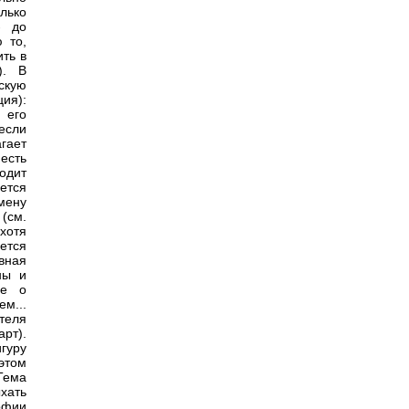
лько
- до
 то,
ть в
). В
скую
ция):
 его
если
гает
есть
ходит
ется
смену
(см.
хотя
ется
вная
ны и
ие о
ем...
теля
арт).
гуру
этом
Тема
хать
офии