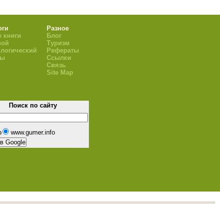
оги
Разное
 книги
Блог
ной
Туризм
логический
Рефераты
ры
Ссылки
Связь
Site Map
Поиск по сайту
b
www.gumer.info