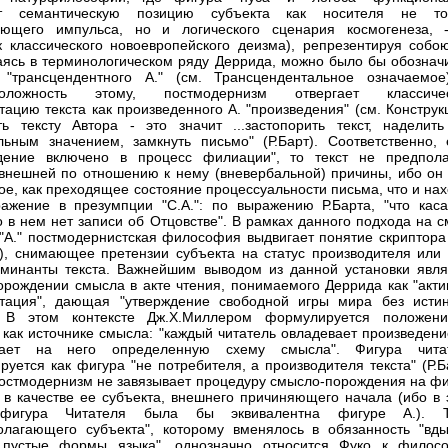
т семантическую позицию субъекта как носителя не то
ующего импульса, но и логического сценария космогенеза, 
к классического новоевропейского деизма), репрезентируя собою
гаясь в терминологическом ряду Деррида, можно было бы обозначи
 "трансцендентного А." (см. Трансцендентальное означаемое
положность этому, постмодернизм отвергает классиче
тацию текста как произведенного А. "произведения" (см. Конструк
ть тексту Автора - это значит ...застопорить текст, наделить
льным значением, замкнуть письмо" (Р.Барт). Соответственно, 
едение включено в процесс филиации", то текст не предпола
внешней по отношению к нему (вневербальной) причины, ибо он 
ное, как преходящее состояние процессуальности письма, что и на
ажение в презумпции "С.А.": по выражению Р.Барта, "что каса
то в нем нет записи об Отцовстве". В рамках данного подхода на 
"А." постмодернистская философия выдвигает понятие скриптора 
), снимающее претензии субъекта на статус производителя или 
минанты текста. Важнейшим выводом из данной установки явля
орождении смысла в акте чтения, понимаемого Деррида как "акти
етация", дающая "утверждение свободной игры мира без исти
. В этом контексте Дж.Х.Миллером формулируется положен
 как источнике смысла: "каждый читатель овладевает произведени
ает на него определенную схему смысла". Фигура чита
ируется как фигура "не потребителя, а производителя текста" (Р.Б
остмодернизм не завязывает процедуру смысло-порождения на фи
 в качестве ее субъекта, внешнего причиняющего начала (ибо в 
фигура Читателя была бы эквивалентна фигуре А.). 
олагающего субъекта", которому вменялось в обязанность "вды
 пустые формы языка", однозначно относится Фуко к филос