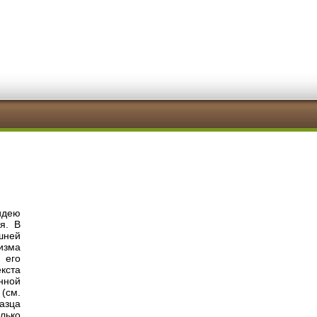
идею
я. В
шней
изма
 его
кста
нной
(см.
азца
лько