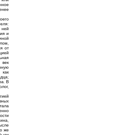
нное
енее
оего
еля:
 ней
ия и
иной
лом,
я от
цией
ьная
 век
нную
 как
рдца;
ра. В
лог,
гией
зных
тала
енно
ости
ина,
ысле
о же
 были