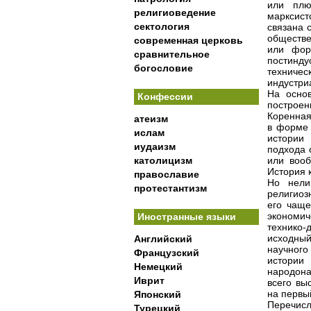
или плю
религиоведение
марксист
сектология
связана 
обществе
современная церковь
или фор
сравнительное
постинду
богословие
техничес
индустри
На основ
Конфессии
построен
Коренная
атеизм
в форме 
ислам
истории 
иудаизм
подхода 
католицизм
или вооб
История к
православие
Но нели
протестантизм
религиоз
его чаще
экономич
Иностранные языки
технико-
исходный
Английский
научного
Французский
истории
Немецкий
народона
Иврит
всего вы
на первы
Японский
Перечисл
Турецкий