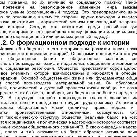
ном познании, по их влиянию на социальную практику. Наиб
 претензии на революционное изменение мира выказы
ское учение (формационный подход). Это предопределило шир
ю по отношению к нему со стороны других подходов и вылило
зную дихотомию - марксистский монизм или западный плюрали
ии истории. Сегодня эта дихотомия среди российских уч
ов, историков и т.д.) приобрела форму формации или цивилизац
твенно формационный или цивилизационный подход1.
2.2. О формационном подходе к истории
Маркса об обществе в его историческом развитии носит назв
листическое понимание истории". Основными понятиями этого уч
ют общественное бытие и общественное сознание, сп
ьного производства, базис и надстройка, общественно-экономиче
, социальная революция. Общество представляет собой целос
, все элементы которой взаимосвязаны и находятся в отноше
иерархии. Основой общественной жизни или фундаментом обще
ет способ производства материальной жизни. Он обусловли
ный, политический и духовный процессы жизни вообще. Не созн
ределяет их бытие, а, наоборот, их общественное бытие определя
е"2. В структуре способа производства главное значение и
ительные силы и прежде всего орудия труда (техника). Их влияни
сферы общественной жизни (политику, право, мораль и т
уется производственными отношениями, совокупность кот
ет "экономическую структуру общества, реальный базис, на кот
тся юридическая и политическая надстройка и которому соответст
нные формы общественного сознания"3. В свою очередь и надстр
а, право и т.д.) оказывает на базис обратное активное влия
речия между производительными силами и производствен