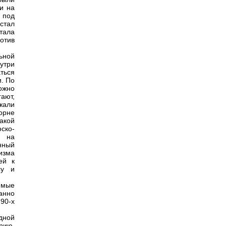
и на
 под
стал
тала
отив
ьной
утри
ться
и. По
ожно
ают,
жали
орне
акой
ско-
т на
нный
изма
ей к
су и
емые
анно
-90-х
дной
рию.