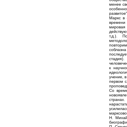
менее св
особенн
развитое"
Маркс в 
времени 
мировая
действую
т.д.). 
методоло
повторим
соблазн
последуе
стадия).
человече
к научно
идеологи
учение, 
первом с
проповед
Со врем
новоявле
странах
нарастат
усилила
марксово
Н. Михай
биографи
П. Струв