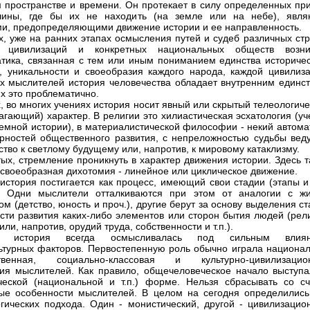
 пространстве и времени. Он протекает в силу определенных при
чины, где бы их не находить (на земле или на небе), явля
и, предопределяющими движение истории и ее направленность.
х, уже на ранних этапах осмысления путей и судеб различных стр
, цивилизаций и конкретных национальных обществ возни
тика, связанная с тем или иным пониманием единства историчес
, уникальности и своеобразия каждого народа, каждой цивилиза
х мыслителей история человечества обладает внутренним единст
их это проблематично.
х, во многих учениях история носит явный или скрытый телеологич
агающий) характер. В религии это хилиастическая эсхатология (у
земной истории), в материалистической философии - некий автома
рностей общественного развития, с непреложностью судьбы вед
ство к светлому будущему или, напротив, к мировому катаклизму.
тых, стремление проникнуть в характер движения истории. Здесь 
 своеобразная дихотомия - линейное или циклическое движение.
 история постигается как процесс, имеющий свои стадии (этапы и 
я. Одни мыслители отталкиваются при этом от аналогии с ж
ом (детство, юность и проч.), другие берут за основу выделения с
сти развития каких-либо элементов или сторон бытия людей (рели
или, напротив, орудий труда, собственности и т.п.).
ц, история всегда осмысливалась под сильным влия
ьтурных факторов. Первостепенную роль обычно играла национал
ственная, социально-классовая и культурно-цивилизацио
ия мыслителей. Как правило, общечеловеческое начало выступа
еской (национальной и т.п.) форме. Нельзя сбрасывать со сч
ые особенности мыслителей. В целом на сегодня определились
гических подхода. Один - монистический, другой - цивилизацио