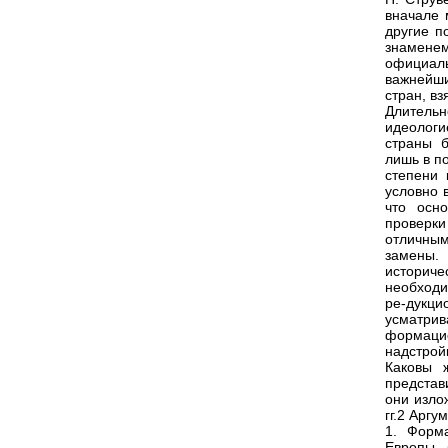
вначале 
другие п
знамене
официаль
важнейш
стран, в
Длитель
идеологи
страны б
лишь в по
степени 
условно 
что осн
проверки
отличным
замены. 
историч
необходи
ре-дукци
усматрив
формаци
надстройк
Каковы 
представ
они изло
гг.2 Аргу
1. Форм
Европы 