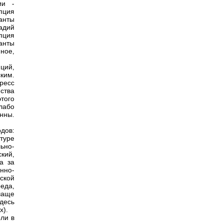
ии -
пция
анты
адий
пция
анты
ное,
ций,
ким.
гресс
ства
того
лабо
нны.
дов:
атуре
ьно-
кий,
а за
нно-
ской
еда,
чаще
десь
х).
ли в