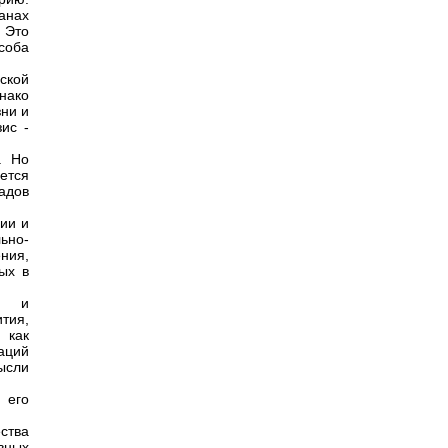
анах
 Это
соба
ской
нако
ни и
ис -
. Но
ется
адов
ии и
ьно-
ния,
ых в
ый и
тия,
 как
аций
ысли
 его
ства
вных