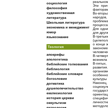
реальном
социология
Эти при
философия
факторам
художественная
Во-вторы
народов
литература
проблема
Школьная литература
процесса
экономика и менеджмент
Для одни
юмор
для друг
В-третьи
языкознание
(целепол
о конце 
Теология
закономе
человече
апокрифы
В-четвер
апологетика
возникла
В-пятых,
библейские толкования
развити
библиология
организм
библейские словари
особенно
богословие
культуры 
Наконе
догматика
социокул
душепопечительство
государ
екклесиология
ориентац
история церкви
специфич
личностн
оккультизм
методоло
патрология