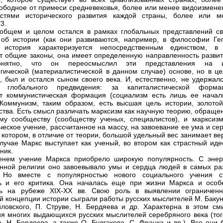
ободное от примеси средневековья, более или менее видоизмене
остями исторического развития каждой страны, более или м
3.
общем и целом остался в рамках глобальных представлений св
об истории (как они развиваются, например, в философии Гег
 история характеризуется непосредственным единством, в
т общие законы, она имеет определенную направленность развит
Понятно, что он переосмыслил эти представления на 
гической (материалистической в данном случае) основе, но в це
, был и остался сыном своего века. И, естественно, не удержалс
а глобального предвидения: за капиталистической форма
т коммунистическая формация (социализм есть лишь ее начал
 Коммунизм, таким образом, есть высшая цель истории, золотой
ства. Есть смысл различать марксизм как научную теорию, обраще
му сообществу (сообществу ученых, специалистов), и марксизм
ческое учение, рассчитанное на массу, на завоевание ее ума и се
в котором, в отличие от теории, большой удельный вес занимает ве
лучае Маркс выступает как ученый, во втором как страстный идео
ник.
енем учение Маркса приобрело широкую популярность. С энер
нной религии оно завоевывало умы и сердца людей в самых ра
. Но вместе с популярностью нового социального учения с
ь и его критика. Она началась еще при жизни Маркса и особ
сь на рубеже XIX-XX вв. Свою роль в выявлении ограниченн
й концепции истории сыграли работы русских мыслителей М. Бакун
ловского, П. Струве, Н. Бердяева и др. Характерна в этом см
я многих выдающихся русских мыслителей серебряного века (тог
е, Н. Бердяева, а также О. Булгакова, С. Франка и др.). Все они