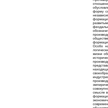
отношени
обусловл
форму со
независи
формаци
развитым
феодаль
обозначи
производ
обществ
формацие
Особо н
логичес
жизни об
историч
производ
предста
находяще
своеобра
индустр
производ
эмпирич
совокупн
смысле в
формаци
экономи
совреме
общество