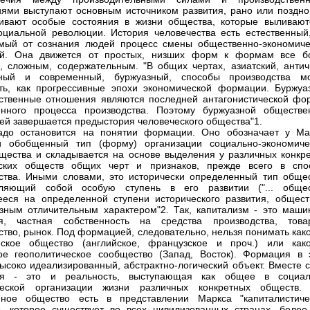
ями выступают основным источником развития, рано или поздно
ивают особые состояния в жизни общества, которые выливают
циальной революции. История человечества есть естественный, 
мый от сознания людей процесс смены общественно-экономиче
й. Она движется от простых, низших форм к формам все б
, сложным, содержательным. "В общих чертах, азиатский, антич
ный и современный, буржуазный, способы производства м
ть, как прогрессивные эпохи экономической формации. Буржуа
ственные отношения являются последней антагонистической фо
енного процесса производства. Поэтому буржуазной обществе
й завершается предыстория человеческого общества"1.
адо остановится на понятии формации. Оно обозначает у Ма
ки обобщенный тип (форму) организации социально-экономиче
щества и складывается на основе выделения у различных конкре
еских обществ общих черт и признаков, прежде всего в спо
ства. Иными словами, это исторически определенный тип общес
вляющий собой особую ступень в его развитии ("... общес
еся на определенной ступени исторического развития, общест
зным отличительным характером"2. Так, капитализм - это маши
ия, частная собственность на средства производства, това
ство, рынок. Под формацией, следовательно, нельзя понимать как
еское общество (английское, французское и проч.) или како
ое геополитическое сообщество (Запад, Восток). Формация в 
ысоко идеализированный, абстрактно-логический объект. Вместе с
я - это и реальность, выступающая как общее в социал
ческой организации жизни различных конкретных обществ. 
нное общество есть в представлении Маркса "капиталистиче
, которое существует во всех цивилизованных странах, более