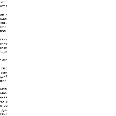
чин.
ются
ан и
кает
кого
ции.
вом,
еский
чение
тизм
ущих
также
т.п.)
ивым
тадий
гии,
нием
ьно-
нная
ло в
етов
 два
нный