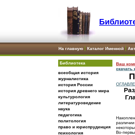
Библиоте
На главную
Каталог Именной
Ав
Библиотека
Ваш ком
скачать 
всеобщая история
П
журналистика
ОГЛАВЛ
история России
Раз
история древнего мира
Гл
культурология
литературоведение
наука
педагогика
Накопле
политология
различи
право и юриспруденция
некоторы
Во-первы
психология