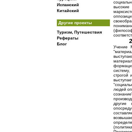
социаль
Испанский
высокие
Китайский
марксист
оппозици
своеобра
Другие проекты
пониман
(философ
Туризм, Путешествия
соответс
Рефераты
Блог
Учение 
"материа
выступа
материал
формация
систему
строгой 
выступа
"социаль
людей оп
сознани
производ
другие 
опосред
составля
возвышае
определе
(политик
Противо