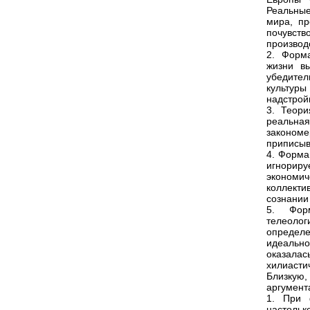
Реальные
мира, пр
почувст
производс
2. Форм
жизни в
убедител
культуры
надстройк
3. Теор
реальна
закономе
приписыв
4. Форма
игнориру
экономич
коллекти
сознании
5. Фор
телеолог
определе
идеально
оказала
хилиасти
Близкую
аргумент
1. При 
настоль