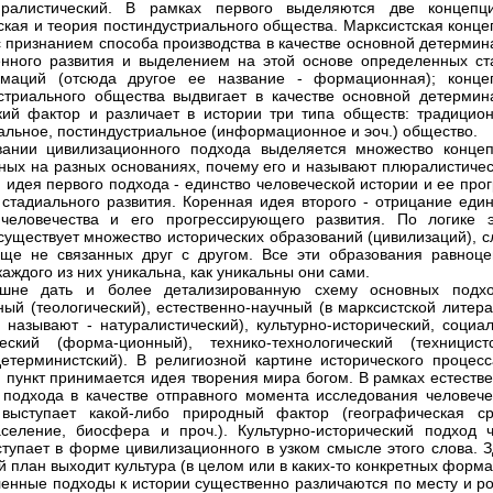
ралистический. В рамках первого выделяются две концепц
ская и теория постиндустриального общества. Марксистская конце
с признанием способа производства в качестве основной детермин
нного развития и выделением на этой основе определенных ст
маций (отсюда другое ее название - формационная); конце
стриального общества выдвигает в качестве основной детермин
кий фактор и различает в истории три типа обществ: традицион
альное, постиндустриальное (информационное и эоч.) общество.
ании цивилизационного подхода выделяется множество концеп
ных на разных основаниях, почему его и называют плюралистичес
 идея первого подхода - единство человеческой истории и ее про
стадиального развития. Коренная идея второго - отрицание един
человечества и его прогрессирующего развития. По логике э
существует множество исторических образований (цивилизаций), с
ще не связанных друг с другом. Все эти образования равноце
аждого из них уникальна, как уникальны они сами.
шне дать и более детализированную схему основных подхо
ный (теологический), естественно-научный (в марксистской литер
 называют - натуралистический), культурно-исторический, социал
еский (форма-ционный), технико-технологический (техницистс
детерминистский). В религиозной картине исторического процесс
 пункт принимается идея творения мира богом. В рамках естестве
 подхода в качестве отправного момента исследования человече
 выступает какой-либо природный фактор (географическая ср
селение, биосфера и проч.). Культурно-исторический подход 
ступает в форме цивилизационного в узком смысле этого слова. З
й план выходит культура (в целом или в каких-то конкретных форма
енные подходы к истории существенно различаются по месту и ро