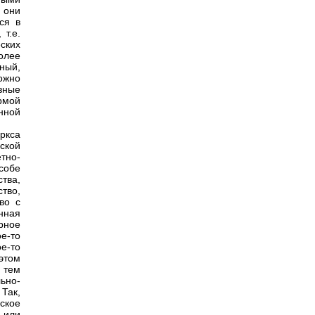
 они
ся в
т.е.
ских
олее
ный,
ожно
зные
рмой
нной
ркса
ской
тно-
собе
тва,
тво,
во с
нная
рное
ое-то
е-то
этом
 тем
ьно-
Так,
ское
 или