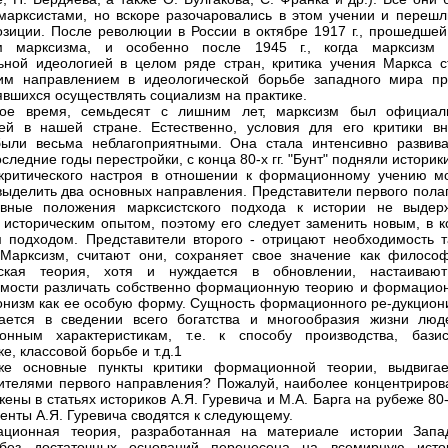
марксистами, но вскоре разочаровались в этом учении и перешл
озиции. После революции в России в октябре 1917 г., прошедшей
м марксизма, и особенно после 1945 г., когда марксизм 
ной идеологией в целом ряде стран, критика учения Маркса с
им направлением в идеологической борьбе западного мира пр
зявшихся осуществлять социализм на практике.
ное время, семьдесят с лишним лет, марксизм был официал
ей в нашей стране. Естественно, условия для его критики вн
ыли весьма неблагоприятными. Она стала интенсивно развива
следние годы перестройки, с конца 80-х гг. "Бунт" подняли историк
критического настроя в отношении к формационному учению м
выделить два основных направления. Представители первого полаг
овные положения марксистского подхода к истории не выдер
 историческим опытом, поэтому его следует заменить новым, в к
 подходом. Представители второго - отрицают необходимость т
Марксизм, считают они, сохраняет свое значение как философ
еская теория, хотя и нуждается в обновлении, настаиваю
мости различать собственно формационную теорию и формацио
онизм как ее особую форму. Сущность формационного ре-дукцион
ается в сведении всего богатства и многообразия жизни люд
онным характеристикам, т.е. к способу производства, бази
е, классовой борьбе и т.д.1
же основные пункты критики формационной теории, выдвига
ителями первого направления? Пожалуй, наиболее концентриров
жены в статьях историков А.Я. Гуревича и М.А. Барга на рубеже 80
менты А.Я. Гуревича сводятся к следующему.
ационная теория, разработанная на материале истории Запа
без достаточных оснований перенесена на всемирную исто