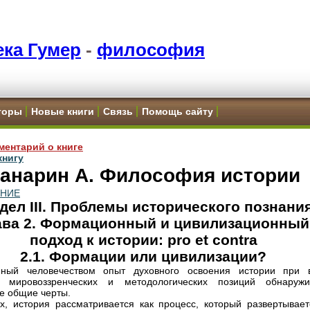
ка Гумер
-
философия
торы
Новые книги
Связь
Помощь сайту
ментарий о книге
книгу
анарин А. Философия истории
ЕНИЕ
дел III. Проблемы исторического познани
ава 2. Формационный и цивилизационный
подход к истории: pro et contra
2.1. Формации или цивилизации?
нный человечеством опыт духовного освоения истории при 
и мировоззренческих и методологических позиций обнаружи
е общие черты.
х, история рассматривается как процесс, который развертывает