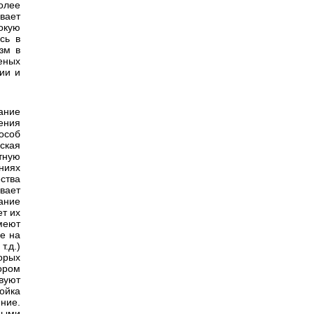
олее
вает
окую
сь в
зм в
еных
ии и
ание
ения
особ
ская
тную
ниях
ства
вает
ание
ет их
меют
е на
.д.)
орых
ором
вуют
ойка
ние.
ными