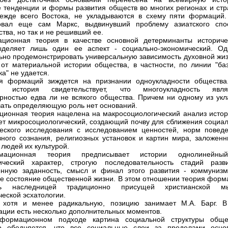
 тенденции и формы развития обществ во многих регионах и стр
ежде всего Востока, не укладываются в схему пяти формаций.
вовал еще сам Маркс, выдвинувший проблему азиатского спо
тва, но так и не решивший ее.
ационная теория в качестве основной детерминанты историче
ыделяет лишь один ее аспект - социально-экономический. Од
ьно продемонстрировать универсальную зависимость духовной жиз
 от материальной истории общества, в частности, по линии "баз
а" не удается.
ия формаций зиждется на признании одноукладности общества
я история свидетельствует, что многоукладность явля
рностью едва ли не всякого общества. Причем ни одному из укл
ать определяющую роль нет оснований.
ционная теория нацелена на макросоциологический анализ истор
ет микросоциологический, создающий почву для сближения социал
еского исследования с исследованием ценностей, норм поведе
вного сознания, религиозных установок и картин мира, заложенн
 людей их культурой.
мационная теория предписывает истории однолинейн
ический характер, строгую последовательность стадий разви
нную заданность, смысл и финал этого развития - коммунизм
е состояние общественной жизни. В этом отношении теория форм
сь наследницей традиционно присущей христианской м
ческой эсхатологии.
, хотя и менее радикальную, позицию занимает М.А. Барг. В
ации есть несколько дополнительных моментов.
формационном подходе картина социальной структуры обще
ко обедняется, что все социальные слои за пределами осно