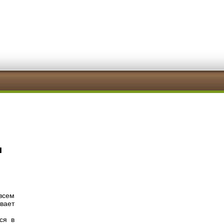
я
всем
вает
ся в