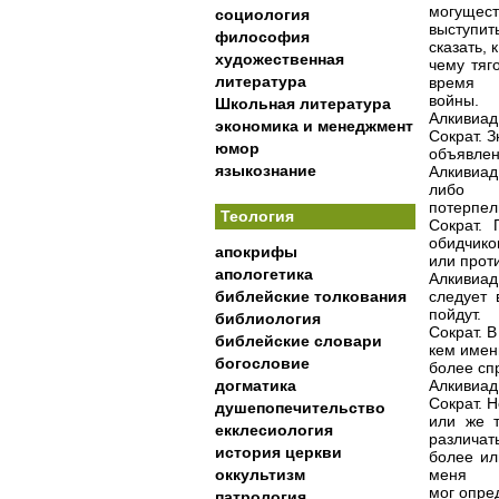
могущест
социология
выступи
философия
сказать, к
художественная
чему тяг
литература
время
войны.
Школьная литература
Алкивиад.
экономика и менеджмент
Сократ. 
юмор
объявлен
языкознание
Алкивиад
либо
потерпел
Теология
Сократ.
обидчико
апокрифы
или проти
апологетика
Алкивиад.
библейские толкования
следует 
пойдут.
библиология
Сократ. В
библейские словари
кем именн
богословие
более сп
догматика
Алкивиад.
Сократ. Н
душепопечительство
или же т
екклесиология
различат
история церкви
более ил
оккультизм
меня
мог опред
патрология