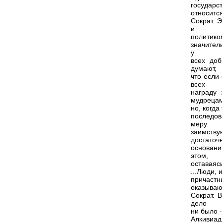
государс
относится
Сократ. 
и
политико
значител
у
всех доб
думают,
что если
всех
награду 
мудреца
но, когда
последов
меру
заимств
достаточ
основани
этом,
оставаясь
...Люди, 
причастн
оказывают
Сократ. 
дело
ни было -
Алкивиад.