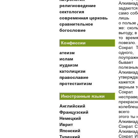
Алкивиад
религиоведение
задаются 
сектология
само соб
современная церковь
лишь
о пользе 
сравнительное
же: скол
богословие
выгоду, в
то время
повезло.
Конфессии
Сократ. 
одного,
атеизм
поупражн
ислам
бывает
иудаизм
полезным
католицизм
Алкивиад
утвержда
православие
кажется
протестантизм
верным то
Сократ.
Иностранные языки
несправе
прекрасн
Английский
колеблеш
всего
Французский
этого ты
Немецкий
Алкивиад
Иврит
Сократ. 
Японский
Алкивиад.
Сократ. 
Турецкий