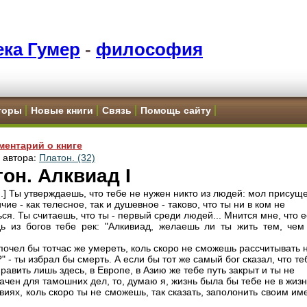
ка Гумер
-
философия
торы
Новые книги
Связь
Помощь сайту
ментарий о книге
и автора:
Платон. (32)
он. Алквиад I
...] Ты утверждаешь, что тебе не нужен никто из людей: мол присущ
чие - как телесное, так и душевное - таково, что ты ни в ком не
ся. Ты считаешь, что ты - первый среди людей... Мнится мне, что 
дь из богов тебе рек: "Алкивиад, желаешь ли ты жить тем, чем
почел бы тотчас же умереть, коль скоро не сможешь рассчитывать 
 - ты избрал бы смерть. А если бы тот же самый бог сказал, что те
равить лишь здесь, в Европе, в Азию же тебе путь закрыт и ты не
ачен для тамошних дел, то, думаю я, жизнь была бы тебе не в жизн
овиях, коль скоро ты не сможешь, так сказать, заполонить своим и