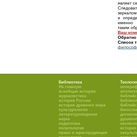
являет се
Следоват
зеркалом
и опреде
именно
таким об
Ваш ком
Обратно
Список т
философ
Библиотека
Теологи
На главную
апокри
всеобщая история
апологе
журналистика
библейс
история России
библиол
история древнего мира
библейс
культурология
богосло
литературоведение
догмати
наука
душепоп
педагогика
екклеси
политология
история
право и юриспруденция
оккульт