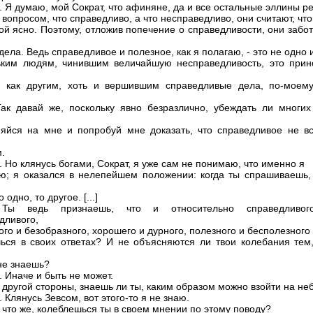
. Я думаю, мой Сократ, что афиняне, да и все остальные эллины р
вопросом, что справедливо, а что несправедливо, они считают, что
ой ясно. Поэтому, отложив попечение о справедливости, они забо
дела. Ведь справедливое и полезное, как я полагаю, - это не одно 
ьким людям, чинившим величайшую несправедливость, это прин
 как другим, хоть и вершившим справедливые дела, по-моему
Так давай же, поскольку явно безразлично, убеждать ли многих
яйся на мне и попробуй мне доказать, что справедливое не вс
.
. Но клянусь богами, Сократ, я уже сам не понимаю, что именно я
ю; я оказался в нелепейшем положении: когда ты спрашиваешь,
 одно, то другое. [...]
 Ты ведь признаешь, что и относительно справедливо
дливого,
ого и безобразного, хорошего и дурного, полезного и бесполезного
ься в своих ответах? И не объясняются ли твои колебания тем,
 не знаешь?
. Иначе и быть не может.
С другой стороны, знаешь ли ты, каким образом можно взойти на не
 Клянусь Зевсом, вот этого-то я не знаю.
И что же, колеблешься ты в своем мнении по этому поводу?