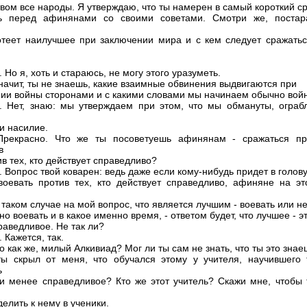
вом все народы. Я утверждаю, что ты намерен в самый короткий с
ть перед афинянами со своими советами. Смотри же, постар
отеет наилучшее при заключении мира и с кем следует сражатьс
 Но я, хоть и стараюсь, не могу этого уразуметь.
Значит, ты не знаешь, какие взаимные обвинения выдвигаются при
ии войны сторонами и с какими словами мы начинаем обычно вой
. Нет, знаю: мы утверждаем при этом, что мы обмануты, ограб
и насилие.
 Прекрасно. Что же ты посоветуешь афинянам - сражаться пр
в
в тех, кто действует справедливо?
 Вопрос твой коварен: ведь даже если кому-нибудь придет в голову
воевать против тех, кто действует справедливо, афиняне на эт
 таком случае на мой вопрос, что является лучшим - воевать или нет
о воевать и в какое именно время, - ответом будет, что лучшее - э
раведливое. Не так ли?
 Кажется, так.
о как же, милый Алкивиад? Мог ли ты сам не знать, что ты это знае
ы скрыл от меня, что обучался этому у учителя, научившего 
ь
и менее справедливое? Кто же этот учитель? Скажи мне, чтобы 
елить к нему в ученики.