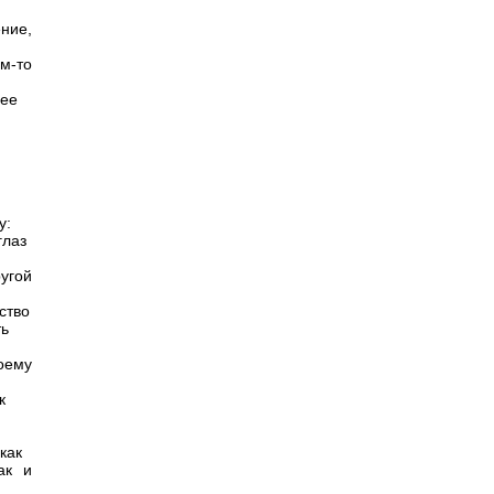
ение,
м-то
нее
у:
глаз
угой
ство
ть
коему
к
как
ак и