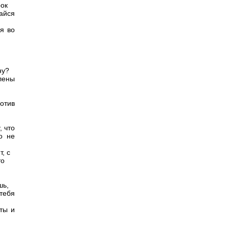
рок
айся
я во
ну?
лены
отив
, что
о не
, с
то
шь,
тебя
ты и