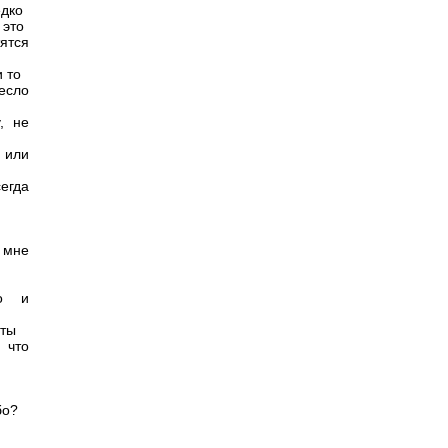
едко
 это
тятся
и то
есло
, не
 или
егда
 мне
го и
 ты
 что
бо?