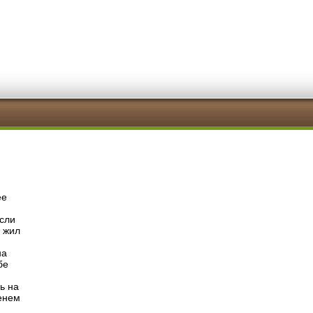
ее
если
 жил
на
бе
ь на
менем