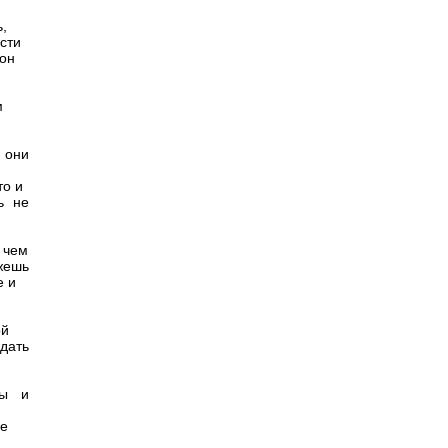
ь,
сти
 он
м
 они
то и
ь не
 чем
ожешь
е и
ой
дать
ты и
не