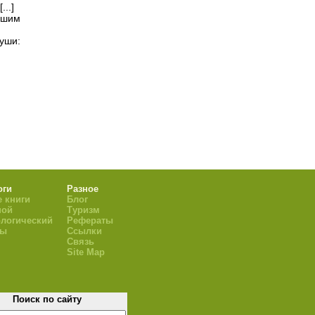
..]
йшим
уши:
оги
Разное
 книги
Блог
ной
Туризм
логический
Рефераты
ры
Ссылки
Связь
Site Map
Поиск по сайту