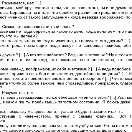
 Разумеется, нет. [...]
ричина, мой друг, состоит в том, что, не зная этого, ты и не думаеш
ешь. Берешь ли ты в толк, что ошибки в различного рода деятельно
ают именно от такого заблуждения - когда невежда воображает, что
 Скажи, что означают эти твои слова?
азве мы не тогда беремся за какое-то дело, когда полагаем, что на
 то, что мы делаем?
то полагает, что дело ему неизвестно, он поручает его другим? [...]
такого рода незнающие люди живут, не совершая ошибок, ибо
 другим? [...] А кто же ошибается? Ведь не знатоки же? Ну а если э
ки, и не те из невежд, что осознают свое невежество, то вед
кроме невежд, воображающих себя знатоками? [...] А ведь подобное
ие - причина всех бед и невежество, достойное порицания? [...] И
прос, тем это невежество злокозненнее и позорнее? [...] Что ж, м
звать что-либо более важное, чем справедливое, прекрасное, благо
?
 Разумеется, нет.
 ты ведь утверждаешь, что колеблешься именно в этом? [...] Увы, м
, в каком же ты пребываешь тягостном состоянии! Я боюсь даже 
ко, поскольку мы здесь одни, пусть оно будет названо: итак, ты
ьствуешь с невежеством, причем с самым крайним... Вот 
ься
лову в политику раньше, чем успел этому обучиться. Но ты в этом 
то же самое происходит со многими, берущимися за дело нашего