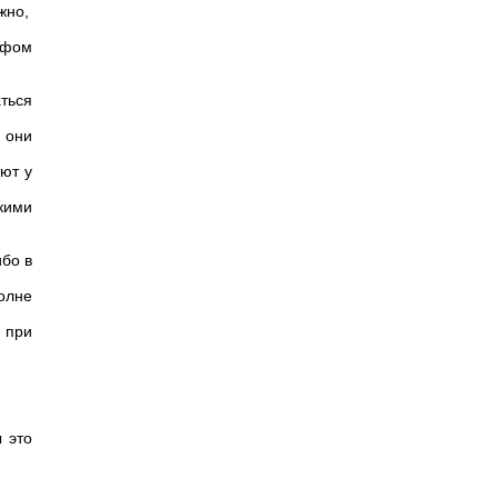
жно,
офом
ться
 они
ют у
кими
ибо в
олне
 при
ы это