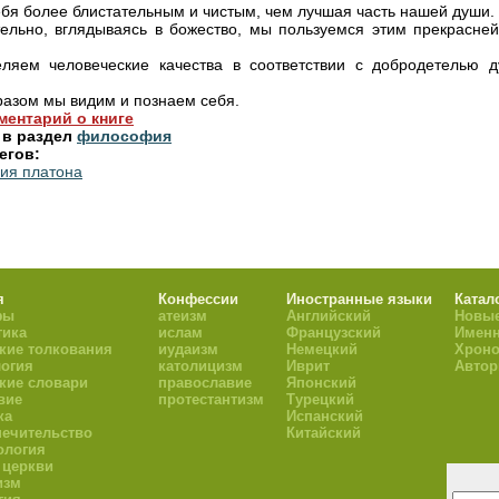
бя более блистательным и чистым, чем лучшая часть нашей души. [.
ельно, вглядываясь в божество, мы пользуемся этим прекрасне
ляем человеческие качества в соответствии с добродетелью д
разом мы видим и познаем себя.
ментарий о книге
 в раздел
философия
егов:
ия платона
я
Конфессии
Иностранные языки
Катал
фы
атеизм
Английский
Новые
тика
ислам
Французский
Имен
кие толкования
иудаизм
Немецкий
Хроно
огия
католицизм
Иврит
Авто
кие словари
православие
Японский
вие
протестантизм
Турецкий
ка
Испанский
ечительство
Китайский
ология
 церкви
изм