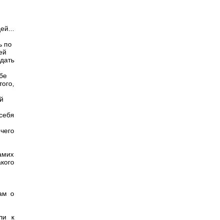
й...
ь по
ей
дать
ебе
того,
й
 себя
ичего
амих
кого
ам о
ли к