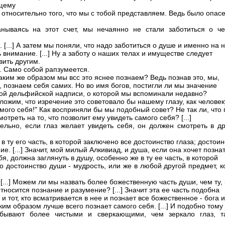
щему
 относительно того, что мы с тобой представляем. Ведь было опас
нываясь на этот счет, мы нечаянно не стали заботиться о че
. [...] А затем мы поняли, что надо заботиться о душе и именно на 
внимание. [...] Ну а заботу о наших телах и имуществе следует
вить другим.
. Само собой рапзумеется.
Каким же образом мы всс это яснее познаем? Ведь познав это, мы,
, познаем себя самих. Но во имя богов, постигли ли мы значение
ой дельфийской надписи, о которой мы вспоминали недавно?
ложим, что изречение это советовало бы нашему глазу, как человек
мого себя!" Как восприняли бы мы подобный совет? Не так ли, что 
отреть на то, что позволит ему увидеть самого себя? [...]
ельно, если глаз желает увидеть себя, он должен смотреть в др
в ту его часть, в которой заключено все достоинство глаза; достоин
ние. [...] Значит, мой милый Алкивиад, и душа, если она хочет позна
я, должна заглянуть в душу, особенно же в ту ее часть, в которой
о достоинство души - мудрость, или же в любой другой предмет, 
[...] Можем ли мы назвать более божественную часть души, чем ту, 
тносится познание и разумение? [...] Значит эта ее часть подобна
 и тот, кто всматривается в нее и познает все божественное - бога и
ким образом лучше всего познает самого себя. [...] И подобно тому 
 бывают более чистыми и сверкающими, чем зеркало глаз, т