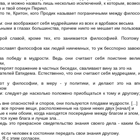
тва, и можно назвать лишь несколько исключений, к которым, возмо
 и твой опекун Перикл.
Это те, Критон, кого Продик называет пограничными между филос
м: они воображают себя мудрейшими из всех и вдобавок весьма
ьными в глазах большинства, причем никто не мешает им пользова
рой славой, кроме тех, кто занимается философией. Поэтому
 ославят философов как людей никчемных, то уж бесспорно завою
за победу в мудрости. Ведь они считают себя поистине вели
ми,
 терпят поражение в частных беседах, сваливают вину за это на
ателей Евтидема. Естественно, что они считают себя мудрецами, 
уют у философии, в меру - у политики, и делают это на вп
ном
и: следует-де насколько положено приобщаться к тому и другому;
 вне опасностей и споров, они пользуются плодами мудрости. [...]
и все прочие вещи, расположенные на грани неких двух [начал] и
ые к ним обоим, когда находятся посередине между благом и злом,
ся хуже блага и лучше зла...
Ведь это прекрасное свидетельство знания своего дела - каким б
 если человек в состоянии передать свои знания другому.
 Я с этим согласен.