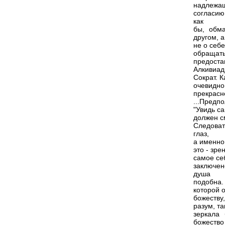
надлежа
согласию
как
бы, обма
другом, а
не о себе
обращать 
предоста
Алкивиад
Сократ. 
очевидно
прекрасн
...Предпо
"Увидь са
должен см
Следоват
глаз,
а именно 
это - зре
самое себ
заключен
душа
подобна. 
которой о
божеству,
разум, та
зеркала
божество