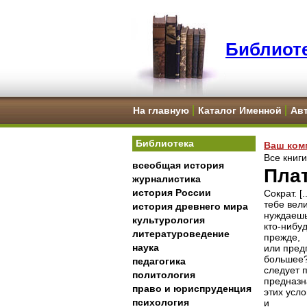
Библиоте
На главную
Каталог Именной
Ав
Библиотека
Ваш ком
Все книг
всеобщая история
Плат
журналистика
история России
Сократ. [
тебе вели
история древнего мира
нуждаешь
культурология
кто-нибу
литературоведение
прежде,
наука
или пред
большее?"
педагогика
следует п
политология
предназн
право и юриспруденция
этих усл
психология
и