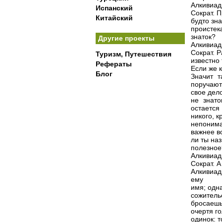
Алкивиад.
Испанский
Сократ. П
Китайский
будто зна
проистек
знаток?
Другие проекты
Алкивиад.
Сократ. Р
Туризм, Путешествия
известно
Рефераты
Если же к
Блог
Значит 
поручают
свое дело
не знато
остается
никого, 
непониман
важнее во
ли ты на
полезное
Алкивиад.
Сократ. А
Алкивиад
ему
имя; одна
сожител
бросаеш
очертя го
одинок: 