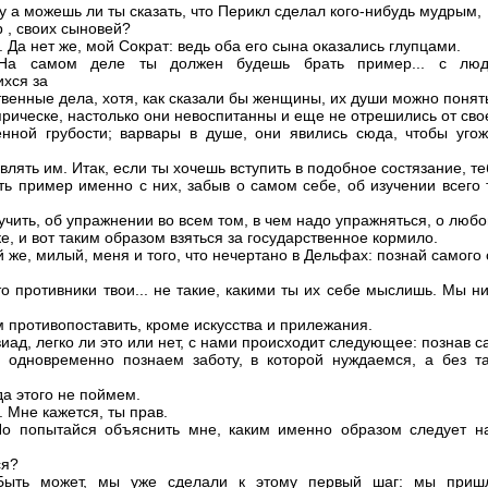
Ну а можешь ли ты сказать, что Перикл сделал кого-нибудь мудрым,
 , своих сыновей?
 Да нет же, мой Сократ: ведь оба его сына оказались глупцами.
 На самом деле ты должен будешь брать пример... с люде
хся за
твенные дела, хотя, как сказали бы женщины, их души можно понят
прическе, настолько они невоспитанны и еще не отрешились от сво
нной грубости; варвары в душе, они явились сюда, чтобы угож
влять им. Итак, если ты хочешь вступить в подобное состязание, т
ть пример именно с них, забыв о самом себе, об изучении всего 
учить, об упражнении во всем том, в чем надо упражняться, о любо
е, и вот таким образом взяться за государственное кормило.
 же, милый, меня и того, что нечертано в Дельфах: познай самого
то противники твои... не такие, какими ты их себе мыслишь. Мы н
 противопоставить, кроме искусства и прилежания.
иад, легко ли это или нет, с нами происходит следующее: познав с
 одновременно познаем заботу, в которой нуждаемся, а без та
да этого не поймем.
 Мне кажется, ты прав.
Но попытайся объяснить мне, каким именно образом следует н
ся?
 Быть может, мы уже сделали к этому первый шаг: мы приш