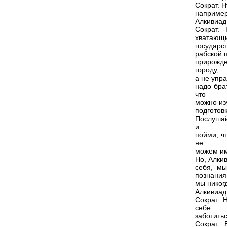
Сократ. 
например
Алкивиад.
Сократ.
хватающи
государс
рабской 
прирожде
городу,
а не упра
надо бра
что
можно из
подготовк
Послушай
и
пойми, ч
не
можем им
Но, Алкив
себя, мы
познания
мы никог
Алкивиад.
Сократ. 
себе
заботить
Сократ.