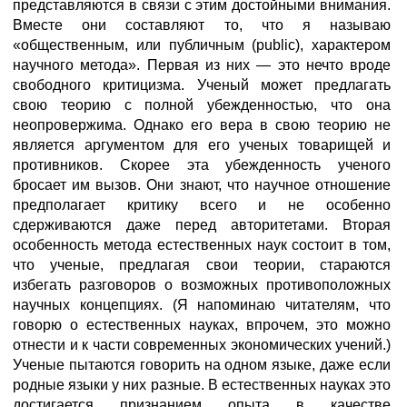
представляются в связи с этим достойными внимания.
Вместе они составляют то, что я называю
«общественным, или публичным (public), характером
научного метода». Первая из них — это нечто вроде
свободного критицизма. Ученый может предлагать
свою теорию с полной убежденностью, что она
неопровержима. Однако его вера в свою теорию не
является аргументом для его ученых товарищей и
противников. Скорее эта убежденность ученого
бросает им вызов. Они знают, что научное отношение
предполагает критику всего и не особенно
сдерживаются даже перед авторитетами. Вторая
особенность метода естественных наук состоит в том,
что ученые, предлагая свои теории, стараются
избегать разговоров о возможных противоположных
научных концепциях. (Я напоминаю читателям, что
говорю о естественных науках, впрочем, это можно
отнести и к части современных экономических учений.)
Ученые пытаются говорить на одном языке, даже если
родные языки у них разные. В естественных науках это
достигается признанием опыта в качестве