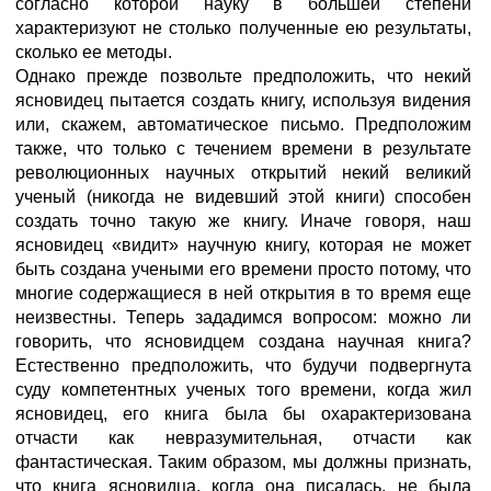
согласно которой науку в большей степени
характеризуют не столько полученные ею результаты,
сколько ее методы.
Однако прежде позвольте предположить, что некий
ясновидец пытается создать книгу, используя видения
или, скажем, автоматическое письмо. Предположим
также, что только с течением времени в результате
революционных научных открытий некий великий
ученый (никогда не видевший этой книги) способен
создать точно такую же книгу. Иначе говоря, наш
ясновидец «видит» научную книгу, которая не может
быть создана учеными его времени просто потому, что
многие содержащиеся в ней открытия в то время еще
неизвестны. Теперь зададимся вопросом: можно ли
говорить, что ясновидцем создана научная книга?
Естественно предположить, что будучи подвергнута
суду компетентных ученых того времени, когда жил
ясновидец, его книга была бы охарактеризована
отчасти как невразумительная, отчасти как
фантастическая. Таким образом, мы должны признать,
что книга ясновидца, когда она писалась, не была