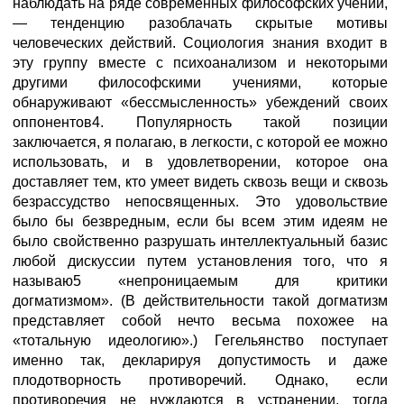
наблюдать на ряде современных философских учений,
— тенденцию разоблачать скрытые мотивы
человеческих действий. Социология знания входит в
эту группу вместе с психоанализом и некоторыми
другими философскими учениями, которые
обнаруживают «бессмысленность» убеждений своих
оппонентов4. Популярность такой позиции
заключается, я полагаю, в легкости, с которой ее можно
использовать, и в удовлетворении, которое она
доставляет тем, кто умеет видеть сквозь вещи и сквозь
безрассудство непосвященных. Это удовольствие
было бы безвредным, если бы всем этим идеям не
было свойственно разрушать интеллектуальный базис
любой дискуссии путем установления того, что я
называю5 «непроницаемым для критики
догматизмом». (В действительности такой догматизм
представляет собой нечто весьма похожее на
«тотальную идеологию».) Гегельянство поступает
именно так, декларируя допустимость и даже
плодотворность противоречий. Однако, если
противоречия не нуждаются в устранении, тогда