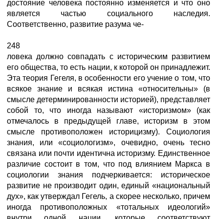
достояние человека постоянно изменяется и что оно
является частью социального наследия.
Соответственно, развитие разума че-
248
ловека должно совпадать с историческим развитием
его общества, то есть нации, к которой он принадлежит.
Эта теория Гегеля, в особенности его учение о том, что
всякое знание и всякая истина «относительны» (в
смысле детерминированности историей), представляет
собой то, что иногда называют «историзмом» (как
отмечалось в предыдущей главе, историзм в этом
смысле противоположен историцизму). Социология
знания, или «социологизм», очевидно, очень тесно
связана или почти идентична историзму. Единственное
различие состоит в том, что под влиянием Маркса в
социологии знания подчеркивается: историческое
развитие не производит один, единый «национальный
дух», как утверждал Гегель, а скорее несколько, причем
иногда противоположных «тотальных идеологий»
внутри одной нации, которые соответствуют