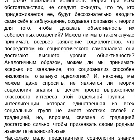
И разве признавая истинность теории при всех
обстоятельствах, не следует ожидать, что те, кто
придерживается ее, будут бессознательно вводить
сами себя в заблуждение, создавая поправки к теории
для того, чтобы доказать объективность их
собственных воззрений? Можем ли мы в таком случае
принимать всерьез заявление социологистов, что
посредством их социологического самоанализа они
достигают высшего уровня объективности?
Аналогичным образом, можем ли мы принимать
всерьез их заявление, что социоанализ способен
низложить тотальную идеологию? И, наконец, мы
можем даже спросить, не является ли теория
социологии знания в целом просто выражением
классового интереса этой отдельной группы —
интеллигенции, которая единственная из всех
социальных групп не имеет жестких связей с
традицией, но, впрочем, связана с традицией
достаточно сильно, чтобы признавать своим родным
языком гегельянский язык.
Насколько мало представители социологии знания