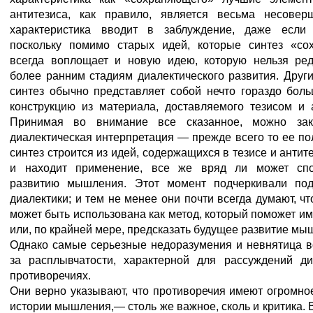
антитезиса, как правило, является весьма несовер
характеристика вводит в заблуждение, даже если
поскольку помимо старых идей, которые синтез «сох
всегда воплощает и новую идею, которую нельзя ред
более ранним стадиям диалектического развития. Друг
синтез обычно представляет собой нечто гораздо бол
конструкцию из материала, доставляемого тезисом и 
Принимая во внимание все сказанное, можно зак
диалектическая интерпретация — прежде всего то ее по
синтез строится из идей, содержащихся в тезисе и антит
и находит применение, все же вряд ли может спо
развитию мышления. Этот момент подчеркивали по
диалектики; и тем не менее они почти всегда думают, чт
может быть использована как метод, который поможет им
или, по крайней мере, предсказать будущее развитие мы
Однако самые серьезные недоразумения и невнятица в
за расплывчатости, характерной для рассуждений ди
противоречиях.
Они верно указывают, что противоречия имеют огромно
истории мышления,— столь же важное, сколь и критика. В