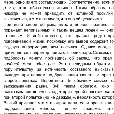
мере, одно из его составляющих. Соответственно, если
р v q
тоже обязательно истинно. Таким образом, н
никогда не может приводить от истинной посылк
заключению, а это и означает, что оно общезначимо.
При всей своей общезначимости первое правило в
поражает непривычных к таким вещам людей — оно
странным. И действительно, это правило редко пр
повседневной жизни, поскольку его вывод содержит г
скудную информацию, чем посылка. Однако иногда
применяется, например при заключении пари. Скажем, я
подбросить монету, побившись об заклад, что оре
крайней мере один раз.
Это очевидным образом 
поручительству за истинность составного высказы
выпадет при первом подбрасывании монеты v, орел 
второй попытке». Вероятность (в обычном смысле сл
высказывания равна 3/4; таким образом, оно 
высказывания «орел выпадет при первой попытке
или
при второй попытке (но не дважды)», вероятность которо
Всякий признает, что я выиграл пари, если орел выпа
подбрасывании монеты,— иными словами, что