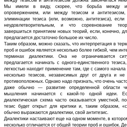
между тезисом и антитезисом должна закончиться нек
Мы имели в виду, скорее, что борьба между 
опровержением, или между тезисом и антитезисом,
элиминации тезиса (или, возможно, антитезиса), если
неудовлетворительным, и что соревнование тео
завершиться принятием новых теорий, если, конечно, д
предлагается достаточно большое их число.
Таким образом, можно сказать, что интерпретация в тер
проб и ошибок является несколько более гибкой, чем инт
терминах диалектики. Она не ограничивается сит
предлагается начинать с одного-единственного тезиса
легкостью находит применение там, где с самого начала
несколько тезисов, независимых друг от друга и не 
противоположных. Однако надо признать, что очень част
даже обычно — развитие определенной области че
мышления начинается с какой-то одной идеи. Ес
диалектическая схема часто оказывается уместной, по
тезис будет открыт для критики и, таким образом, «с
обычно выражаются диалектики, свой антитезис.
Диалектики настаивают еще на одном моменте, в которо
несколько отличается от общей теории проб и ошибок. Де