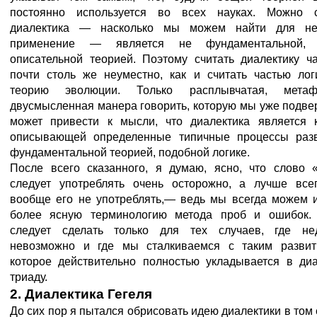
постоянно используется во всех науках. Можно с
диалектика — насколько мы можем найти для не
применение — является не фундаментальной,
описательной теорией. Поэтому считать диалектику ч
почти столь же неуместно, как и считать частью лог
теорию эволюции. Только расплывчатая, мета
двусмысленная манера говорить, которую мы уже подвер
может привести к мысли, что диалектика является к
описывающей определенные типичные процессы разв
фундаментальной теорией, подобной логике.
После всего сказанного, я думаю, ясно, что слово «
следует употреблять очень осторожно, а лучше всег
вообще его не употреблять,— ведь мы всегда можем и
более ясную терминологию метода проб и ошибок.
следует сделать только для тех случаев, где не
невозможно и где мы сталкиваемся с таким развит
которое действительно полностью укладывается в диа
триаду.
2. Диалектика Гегеля
До сих пор я пытался обрисовать идею диалектики в том 