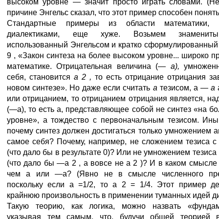
высоком уровне — значит просто играть словами. (Не
причине Энгельс сказал, что этот пример способен понять
Стандартные примеры из области математики, 
диалектиками, еще хуже. Возьмем знамениты
использованный Энгельсом и кратко сформулированный
9 , «Закон синтеза на более высоком уровне... широко п
математике. Отрицательная величина (—
а),
умножен
себя, становится
а 2 ,
то есть отрицание отрицания з
новом синтезе». Но даже если считать
а
тезисом, а —
а
или отрицанием, то отрицанием отрицания является, на
(—а), то есть а, представляющее собой не синтез «на б
уровне», а тождество с первоначальным тезисом. Ины
почему синтез должен достигаться только умножением а
самое себя? Почему, например, не сложением тезиса с
(что дало бы в результате 0)? Или не умножением тезиса
(что дало бы —а 2 , а вовсе не а 2 )? И в каком смысле
чем а или —а? (Явно не в смысле численного пре
поскольку если а =1/2, то а 2 = 1/4. Этот пример д
крайнюю произвольность в применении туманных идей ди
Такую теорию, как логика, можно назвать «фундам
указывая тем самым, что, будучи общей теорией 