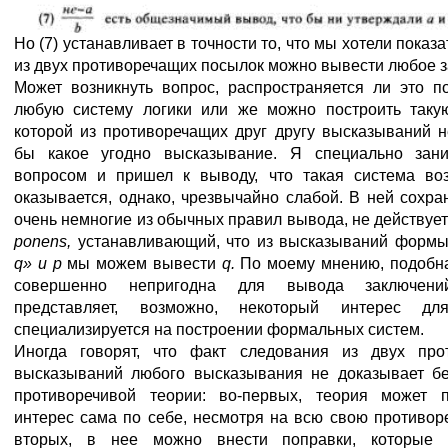
Но (7) устанавливает в точности то, что мы хотели показа
из двух противоречащих посылок можно вывести любое 
Может возникнуть вопрос, распространяется ли это п
любую систему логики или же можно построить такую
которой из противоречащих друг другу высказываний 
бы какое угодно высказывание. Я специально зан
вопросом и пришел к выводу, что такая система во
оказывается, однако, чрезвычайно слабой. В ней сохр
очень немногие из обычных правил вывода, не действуе
ponens,
устанавливающий, что из высказываний форм
q» и р
мы можем вывести
q.
По моему мнению, подобна
совершенно непригодна для вывода заключен
представляет, возможно, некоторый интерес дл
специализируется на построении формальных систем.
Иногда говорят, что факт следования из двух про
высказываний любого высказывания не доказывает бе
противоречивой теории: во-первых, теория может п
интерес сама по себе, несмотря на всю свою противоре
вторых, в нее можно внести поправки, которые 