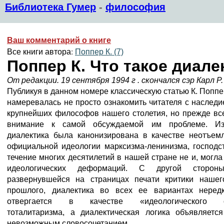
Библиотека Гумер
-
философия
Ваш комментарий о книге
Все книги автора:
Поппер К. (7)
Поппер К. Что такое диале
От редакции. 19 сентября 1994 г . скончался сэр Карл Р
Публикуя в данном номере классическую статью К. Поппе
намеревалась не просто ознакомить читателя с наследи
крупнейших философов нашего столетия, но прежде вс
внимание к самой обсуждаемой им проблеме. Изв
диалектика была канонизирована в качестве неотъем
официальной идеологии марксизма-ленинизма, господс
течение многих десятилетий в нашей стране не и, могла
идеологических деформаций. С другой сторо
развернувшейся на страницах печати критики нашег
прошлого, диалектика во всех ее вариантах неред
отвергается в качестве «идеологического о
тоталитаризма, а диалектическая логика объявляется
невозможным словосочетанием.