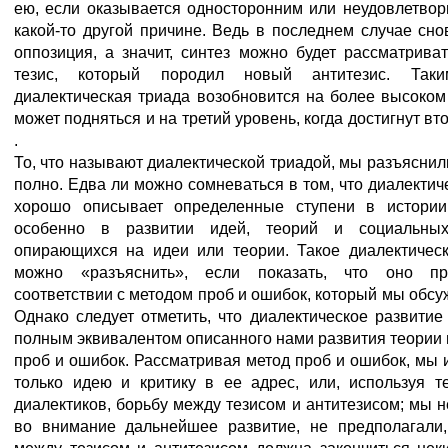
ею, если оказывается односторонним или неудовлетво
какой-то другой причине. Ведь в последнем случае сно
оппозиция, а значит, синтез можно будет рассматрива
тезис, который породил новый антитезис. Таки
диалектическая триада возобновится на более высоком
может подняться и на третий уровень, когда достигнут вт
.
То, что называют диалектической триадой, мы разъяснил
полно. Едва ли можно сомневаться в том, что диалектич
хорошо описывает определенные ступени в истори
особенно в развитии идей, теорий и социальных
опирающихся на идеи или теории. Такое диалектическ
можно «разъяснить», если показать, что оно пр
соответствии с методом проб и ошибок, который мы обсу
Однако следует отметить, что диалектическое развитие
полным эквивалентом описанного нами развития теории
проб и ошибок. Рассматривая метод проб и ошибок, мы 
только идею и критику в ее адрес, или, используя т
диалектиков, борьбу между тезисом и антитезисом; мы 
во внимание дальнейшее развитие, не предполагали,