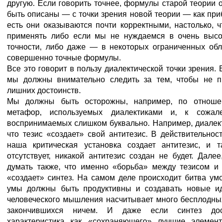
другую. Если говорить точнее, формулы старой теории 
быть описаны — с точки зрения новой теории — как при
есть они оказываются почти корректными, настолько, 
применять либо если мы не нуждаемся в очень высо
точности, либо даже — в некоторых ограниченных обл
совершенно точные формулы.
Все это говорит в пользу диалектической точки зрения. 
мы должны внимательно следить за тем, чтобы не п
лишних достоинств.
Мы должны быть осторожны, например, по отноше
метафор, используемых диалектиками и, к сожал
воспринимаемых слишком буквально. Например, диалект
что тезис «создает» свой антитезис. В действительнос
наша критическая установка создает антитезис, и т
отсутствует, никакой антитезис создан не будет. Далее
думать также, что именно «борьба» между тезисом и 
«создает» синтез. На самом деле происходит битва ум
умы должны быть продуктивны и создавать новые ид
человеческого мышления насчитывает много бесплодных
закончившихся ничем. И даже если синтез дост
характеристика как «сохраняющего» лучшие элемен