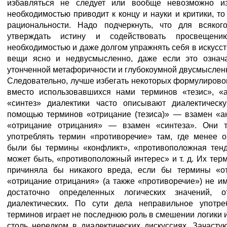
избавляться не следует или вообще невозможно из
необходимостью приводит к концу и науки и критики, то 
рациональности. Надо подчеркнуть, что для всякого
утверждать истину и содействовать просвещению
необходимостью и даже долгом упражнять себя в искусс
вещи ясно и недвусмысленно, даже если это означа
утонченной метафоричности и глубокоумной двусмыслен
Следовательно, лучше избегать некоторых формулирово
вместо использовавшихся нами терминов «тезис», «а
«синтез» диалектики часто описывают диалектическ
помощью терминов «отрицание (тезиса)» — взамен «ан
«отрицание отрицания» — взамен «синтеза». Они 
употреблять термин «противоречие» там, где менее 
были бы термины «конфликт», «противоположная тенд
может быть, «противоположный интерес» и т. д. Их тер
причиняла бы никакого вреда, если бы термины «о
«отрицание отрицания» (а также «противоречие») не и
достаточно определенных логических значений, 
диалектических. По сути дела неправильное употре
терминов играет не последнюю роль в смешении логики и
столь нередком в диалектических дискуссиях. Зачасту