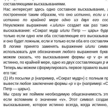
составляющими высказываниями.
Нас интересует здесь одно составное высказывание,
построенное таким образом, что оно
истинно, если и 
истинно по крайней мере одно из двух его сос
Неуклюжее выражение
«.и/или»
создает как раз так
высказывание: «Сократ мудр
и/или
Петр — царь» буде
только если одно или оба составляющие его высказыва
и оно будет ложным, если и только если оба его составл
В логике принято заменять выражение
и/или
симв
использовать для обозначения любого выражения бук
можем сказать, что высказывание формы
«р
v
q»
и
истинно, по крайней мере, одно из двух составляющих
р
Теперь мы можем сформулировать первое правило выво
его так:
(1) Из посылки
р
(например, «Сократ мудр») с полным 
вывести любое заключение формы
«р
v
q»
(например: «С
Петр — царь»).
Мы сразу же поймем необходимую общезначимость это
если вспомним о значении «v». Этот символ создае
высказывание, которое истинно всегда, когда истинно