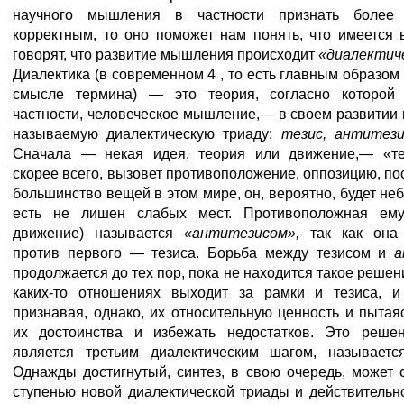
научного мышления в частности признать более
корректным, то оно поможет нам понять, что имеется в
говорят, что развитие мышления происходит
«диалектич
Диалектика (в современном 4 , то есть главным образом 
смысле термина) — это теория, согласно которо
частности, человеческое мышление,— в своем развитии 
называемую диалектическую триаду:
тезис, антитези
Сначала — некая идея, теория или движение,— «тез
скорее всего, вызовет противоположение, оппозицию, пос
большинство вещей в этом мире, он, вероятно, будет неб
есть не лишен слабых мест. Противоположная ем
движение) называется
«антитезисом»,
так как она
против первого — тезиса. Борьба между тезисом и
а
продолжается до тех пор, пока не находится такое решен
каких-то отношениях выходит за рамки и тезиса, и 
признавая, однако, их относительную ценность и пытая
их достоинства и избежать недостатков. Это решен
является третьим диалектическим шагом, называет
Однажды достигнутый, синтез, в свою очередь, может 
ступенью новой диалектической триады и действительн