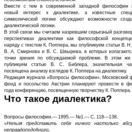
Вместе с тем в современной западной философии 
новый интерес к диалектике, а известные спец
символической логике обсуждают возможности созд
диалектической логики.
В этой связи мы считаем назревшим серьезный разговор
перспективах диалектики как философской концепци
наряду с текстом К. Поппера, мы опубликуем статьи В. Н
В. А. Смирнова и В. С. Швырева, в которых излагают
точки зрения по обсуждаемой проблеме. В этом ж
публикуем статью В. С. Библера, значительная ча
посвящена анализу взглядов К. Поппера на диалектику.
Редакция журнала «Вопросы философии», Московский 
фонд и посольство Австрии планируют провести в фе
года конференцию, посвященную творчеству К. Поппера.
Что такое диалектика?
Вопросы философии.— 1995.— №1.— С. 118—138.
«Нельзя представить себе ничего настолько абс
неправдоподобного,