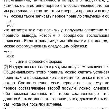
высказывание, за истинность которого я поручился, 
истинно, если истинно первое его составляющее; это пок
мы рассуждали в соответствии с первым правилом вывод
Мы можем также записать первое правило следующим об
что читается так: «из посылки
р
получаем следствие
р
правило вывода, которым я собираюсь воспользова
привычно. Если отрицание
р
мы обозначим как
«не-р»
можно сформулировать следующим образом:
, или в словесной форме:
(2) Из двух посылок
не-р
и
р
v
q
мы получаем заключение
Общезначимость этого правила можно считать установ
принять, что высказывание
не-р
истинно только в том сл
ложно. Соответственно, если первая посылка
не-р
ис
первое составляющее второй посылки ложно; следоват
обе посылки истинны, то второе составляющее вто
должно быть истинно; это означает, что
q
должно быть ис
раз, когда обе посылки истинны.