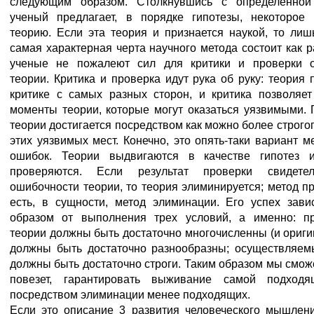
следующим образом. Столкнувшись с определенной
ученый предлагает, в порядке гипотезы, некоторо
теорию. Если эта теория и признается наукой, то лиш
самая характерная черта научного метода состоит как ра
ученые не пожалеют сил для критики и проверки 
теории. Критика и проверка идут рука об руку: теория 
критике с самых разных сторон, и критика позволяет
моменты теории, которые могут оказаться уязвимыми.
теории достигается посредством как можно более строго
этих уязвимых мест. Конечно, это опять-таки вариант м
ошибок. Теории выдвигаются в качестве гипотез 
проверяются. Если результат проверки свидетел
ошибочности теории, то теория элиминируется; метод п
есть, в сущности, метод элиминации. Его успех зави
образом от выполнения трех условий, а именно: п
теории должны быть достаточно многочисленны (и ориги
должны быть достаточно разнообразны; осуществляем
должны быть достаточно строги. Таким образом мы смож
повезет, гарантировать выживание самой подход
посредством элиминации менее подходящих.
Если это описание 3 развития человеческого мышлен