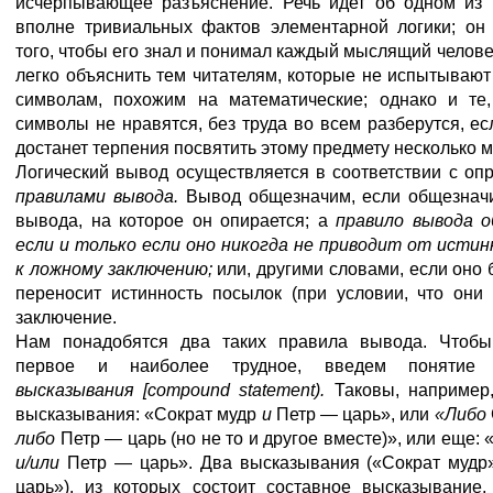
исчерпывающее разъяснение. Речь идет об одном из 
вполне тривиальных фактов элементарной логики; он 
того, чтобы его знал и понимал каждый мыслящий челове
легко объяснить тем читателям, которые не испытывают
символам, похожим на математические; однако и те,
символы не нравятся, без труда во всем разберутся, ес
достанет терпения посвятить этому предмету несколько м
Логический вывод осуществляется в соответствии с о
правилами вывода.
Вывод общезначим, если общезнач
вывода, на которое он опирается; а
правило вывода о
если и только если оно никогда не приводит от исти
к ложному заключению;
или, другими словами, если оно
переносит истинность посылок (при условии, что они
заключение.
Нам понадобятся два таких правила вывода. Чтобы
первое и наиболее трудное, введем поняти
высказывания [compound statement).
Таковы, например
высказывания: «Сократ мудр
и
Петр — царь», или
«Либо
либо
Петр — царь (но не то и другое вместе)», или еще:
и/или
Петр — царь». Два высказывания («Сократ мудр
царь»), из которых состоит составное высказывание,