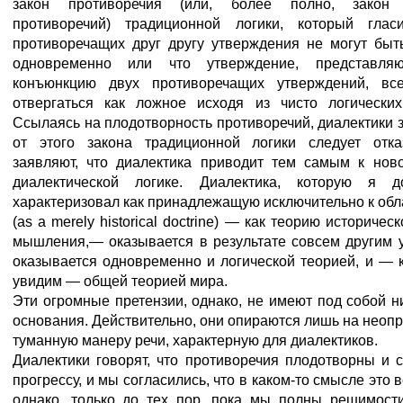
закон противоречия (или, более полно, закон 
противоречий) традиционной логики, который глас
противоречащих друг другу утверждения не могут быт
одновременно или что утверждение, представля
конъюнкцию двух противоречащих утверждений, вс
отвергаться как ложное исходя из чисто логических
Ссылаясь на плодотворность противоречий, диалектики з
от этого закона традиционной логики следует отка
заявляют, что диалектика приводит тем самым к нов
диалектической логике. Диалектика, которую я 
характеризовал как принадлежащую исключительно к обл
(as a merely historical doctrine) — как теорию историчес
мышления,— оказывается в результате совсем другим 
оказывается одновременно и логической теорией, и — 
увидим — общей теорией мира.
Эти огромные претензии, однако, не имеют под собой 
основания. Действительно, они опираются лишь на неоп
туманную манеру речи, характерную для диалектиков.
Диалектики говорят, что противоречия плодотворны и 
прогрессу, и мы согласились, что в каком-то смысле это 
однако, только до тех пор, пока мы полны решимости