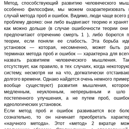
Метод, способствующий развитию человеческого м
особенно философии, мы можем охарактеризовать 
случай метода проб и ошибок. Видимо, люди чаще всего 
проблему двояко: они либо выдвигают теорию и хранят
как можно дольше (в случае ошибочности теории они
предпочитают отречению смерть 1 ), либо борются п
теории, если поняли ее слабость. Эта борьба иде
установок — которая, несомненно, может быть р
терминах метода проб и ошибок — характерна для всег
назвать развитием человеческого мышления. Та
отсутствует, как правило, в тех случаях, когда некотор
систему, несмотря ни на что, догматически отстаива
долгого времени. Однако найдется очень немного пример
вообще существуют) развития мышления, котор
медленным, неуклонным, непрерывным и шло
постепенного улучшения, а не путем проб, ошиб
идеологических установок.
Если метод проб и ошибок развивается все бол
сознательно, то он начинает приобретать характ
«научного метода». Этот «метод» 2 вкратце мож