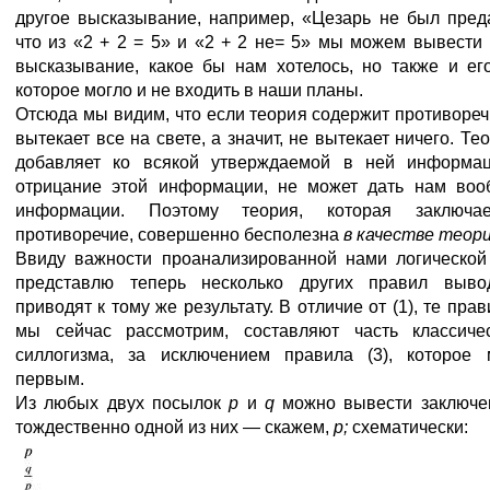
другое высказывание, например, «Цезарь не был пред
что из «2 + 2 = 5» и «2 + 2 не= 5» мы можем вывести 
высказывание, какое бы нам хотелось, но также и ег
которое могло и не входить в наши планы.
Отсюда мы видим, что если теория содержит противоречи
вытекает все на свете, а значит, не вытекает ничего. Те
добавляет ко всякой утверждаемой в ней информа
отрицание этой информации, не может дать нам воо
информации. Поэтому теория, которая заключ
противоречие, совершенно бесполезна
в качестве теори
Ввиду важности проанализированной нами логической 
представлю теперь несколько других правил выво
приводят к тому же результату. В отличие от (1), те пра
мы сейчас рассмотрим, составляют часть классиче
силлогизма, за исключением правила (3), которое
первым.
Из любых двух посылок
р
и
q
можно вывести заключе
тождественно одной из них — скажем,
р;
схематически: