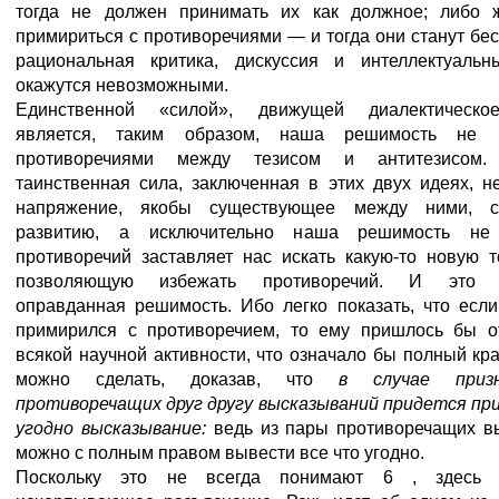
тогда не должен принимать их как должное; либо 
примириться с противоречиями — и тогда они станут бе
рациональная критика, дискуссия и интеллектуальн
окажутся невозможными.
Единственной «силой», движущей диалектическое
является, таким образом, наша решимость не 
противоречиями между тезисом и антитезисом
таинственная сила, заключенная в этих двух идеях, н
напряжение, якобы существующее между ними, сп
развитию, а исключительно наша решимость не 
противоречий заставляет нас искать какую-то новую т
позволяющую избежать противоречий. И это 
оправданная решимость. Ибо легко показать, что есл
примирился с противоречием, то ему пришлось бы от
всякой научной активности, что означало бы полный кра
можно сделать, доказав, что
в случае приз
противоречащих друг другу высказываний придется пр
угодно высказывание:
ведь из пары противоречащих в
можно с полным правом вывести все что угодно.
Поскольку это не всегда понимают 6 , здесь 