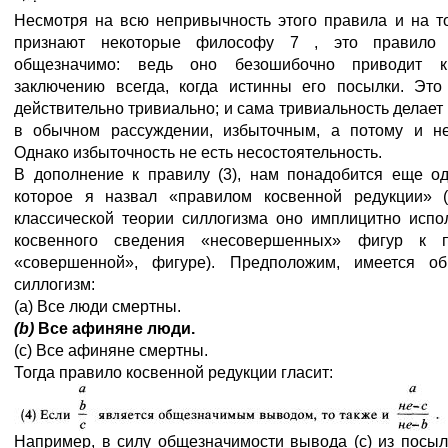
Несмотря на всю непривычность этого правила и на то
признают некоторые философу 7 , это правило 
общезначимо: ведь оно безошибочно приводит к
заключению всегда, когда истинны его посылки. Это
действительно тривиально; и сама тривиальность делает 
в обычном рассуждении, избыточным, а потому и н
Однако избыточность не есть несостоятельность.
В дополнение к правилу (3), нам понадобится еще од
которое я назвал «правилом косвенной редукции» (
классической теории силлогизма оно имплицитно испо
косвенного сведения «несовершенных» фигур к п
«совершенной», фигуре). Предположим, имеется о
силлогизм:
(а) Все люди смертны.
(b)
Все афиняне люди.
(с) Все афиняне смертны.
Тогда правило косвенной редукции гласит:
Например, в силу общезначимости вывода (с) из посыл