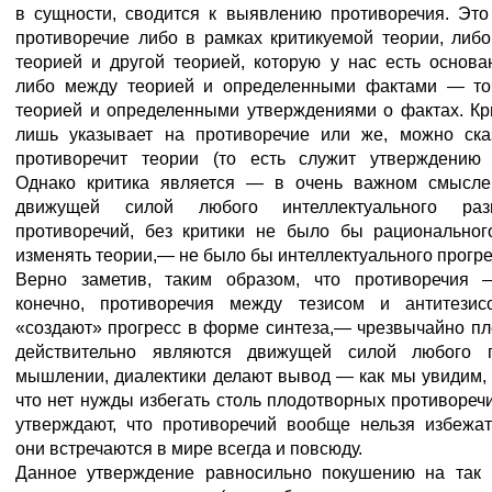
в сущности, сводится к выявлению противоречия. Это
противоречие либо в рамках критикуемой теории, либ
теорией и другой теорией, которую у нас есть основа
либо между теорией и определенными фактами — то
теорией и определенными утверждениями о фактах. Кр
лишь указывает на противоречие или же, можно сказ
противоречит теории (то есть служит утверждению а
Однако критика является — в очень важном смысл
движущей силой любого интеллектуального раз
противоречий, без критики не было бы рациональног
изменять теории,— не было бы интеллектуального прогре
Верно заметив, таким образом, что противоречия 
конечно, противоречия между тезисом и антитезис
«создают» прогресс в форме синтеза,— чрезвычайно п
действительно являются движущей силой любого 
мышлении, диалектики делают вывод — как мы увидим,
что нет нужды избегать столь плодотворных противореч
утверждают, что противоречий вообще нельзя избежат
они встречаются в мире всегда и повсюду.
Данное утверждение равносильно покушению на так