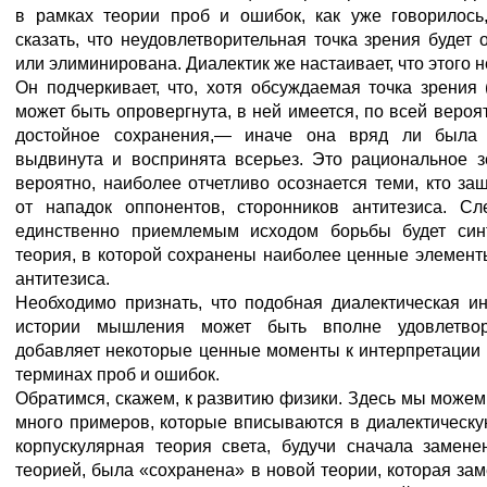
в рамках теории проб и ошибок, как уже говорилось,
сказать, что неудовлетворительная точка зрения будет 
или элиминирована. Диалектик же настаивает, что этого 
Он подчеркивает, что, хотя обсуждаемая точка зрения 
может быть опровергнута, в ней имеется, по всей вероят
достойное сохранения,— иначе она вряд ли была
выдвинута и воспринята всерьез. Это рациональное з
вероятно, наиболее отчетливо осознается теми, кто за
от нападок оппонентов, сторонников антитезиса. Сле
единственно приемлемым исходом борьбы будет синт
теория, в которой сохранены наиболее ценные элементы
антитезиса.
Необходимо признать, что подобная диалектическая и
истории мышления может быть вполне удовлетвор
добавляет некоторые ценные моменты к интерпретации
терминах проб и ошибок.
Обратимся, скажем, к развитию физики. Здесь мы можем
много примеров, которые вписываются в диалектическую
корпускулярная теория света, будучи сначала замене
теорией, была «сохранена» в новой теории, которая заме