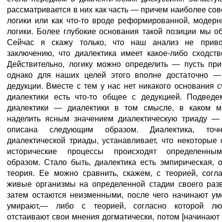
рассматривается в них как часть — причем наиболее с
логики или как что-то вроде реформированной, модер
логики. Более глубокие основания такой позиции мы о
Сейчас я скажу только, что наш анализ не прив
заключению, что диалектика имеет какое-либо сходств
Действительно, логику можно определить — пусть при
однако для наших целей этого вполне достаточно —
дедукции. Вместе с тем у нас нет никакого основания сч
диалектики есть что-то общее с дедукцией. Подведем
диалектики — диалектики в том смысле, в каком 
наделить ясным значением диалектическую триаду —
описана следующим образом. Диалектика, точ
диалектической триады, устанавливает, что некоторые
исторические процессы происходят определенны
образом. Стало быть, диалектика есть эмпирическая, 
теория. Ее можно сравнить, скажем, с теорией, согл
живые организмы на определенной стадии своего разв
затем остаются неизменными, после чего начинают ум
умирают,— либо с теорией, согласно которой лю
отстаивают свои мнения догматически, потом [начинают 