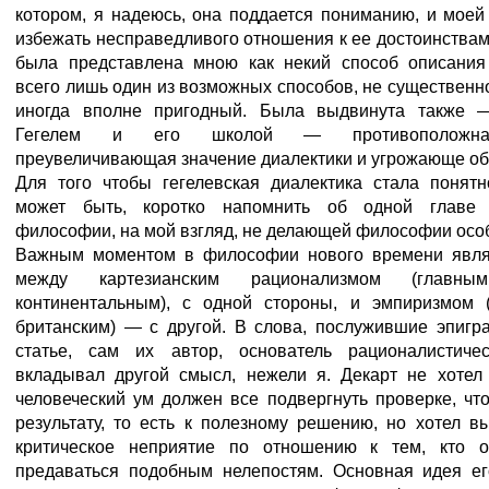
котором, я надеюсь, она поддается пониманию, и мое
избежать несправедливого отношения к ее достоинствам
была представлена мною как некий способ описани
всего лишь один из возможных способов, не существенн
иногда вполне пригодный. Была выдвинута также 
Гегелем и его школой — противоположна
преувеличивающая значение диалектики и угрожающе о
Для того чтобы гегелевская диалектика стала понятн
может быть, коротко напомнить об одной главе 
философии, на мой взгляд, не делающей философии особ
Важным моментом в философии нового времени явля
между картезианским рационализмом (главны
континентальным), с одной стороны, и эмпиризмом 
британским) — с другой. В слова, послужившие эпигр
статье, сам их автор, основатель рационалистиче
вкладывал другой смысл, нежели я. Декарт не хотел 
человеческий ум должен все подвергнуть проверке, чт
результату, то есть к полезному решению, но хотел в
критическое неприятие по отношению к тем, кто о
предаваться подобным нелепостям. Основная идея ег