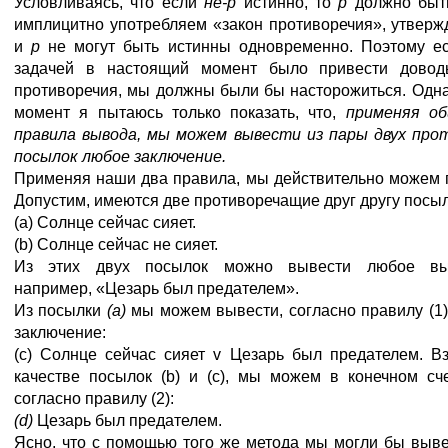
Условливаясь, что если
не-р
истинно, то
р
должно быт
имплицитно употребляем «закон противоречия», утверж
и
р
не могут быть истинны одновременно. Поэтому е
задачей в настоящий момент было привести дово
противоречия, мы должны были бы насторожиться. Одн
момент я пытаюсь только показать, что,
применяя о
правила вывода, мы можем вывести из пары двух про
посылок любое заключение.
Применяя наши два правила, мы действительно можем п
Допустим, имеются две противоречащие друг другу посыл
(а) Солнце сейчас сияет.
(b) Солнце сейчас не сияет.
Из этих двух посылок можно вывести любое выс
например, «Цезарь был предателем».
Из посылки
(а)
мы можем вывести, согласно правилу (1
заключение:
(c) Солнце сейчас сияет v Цезарь был предателем. В
качестве посылок (b) и (с), мы можем в конечном сч
согласно правилу (2):
(d)
Цезарь был предателем.
Ясно, что с помощью того же метода мы могли бы выв