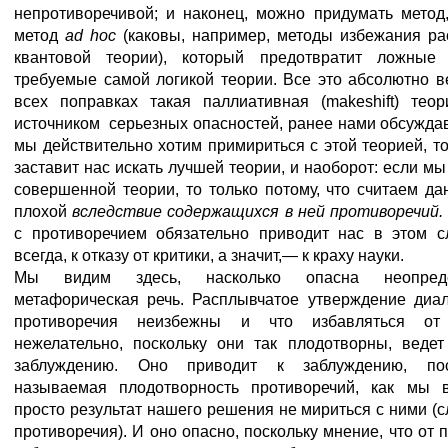
непротиворечивой; и наконец, можно придумать метод
метод
ad hoc
(каковы, например, методы избежания р
квантовой теории), который предотвратит ложные 
требуемые самой логикой теории. Все это абсолютно в
всех поправках такая паллиативная (makeshift) теор
источником серьезных опасностей, ранее нами обсужда
мы действительно хотим примириться с этой теорией, то
заставит нас искать лучшей теории, и наоборот: если м
совершенной теории, то только потому, что считаем д
плохой
вследствие содержащихся в ней противоречий
с противоречием обязательно приводит нас в этом сл
всегда, к отказу от критики, а значит,— к краху науки.
Мы видим здесь, насколько опасна неопред
метафорическая речь. Расплывчатое утверждение диал
противоречия неизбежны и что избавляться о
нежелательно, поскольку они так плодотворны, ведет
заблуждению. Оно приводит к заблуждению, пос
называемая плодотворность противоречий, как мы в
просто результат нашего решения не мириться с ними (с
противоречия). И оно опасно, поскольку мнение, что от 