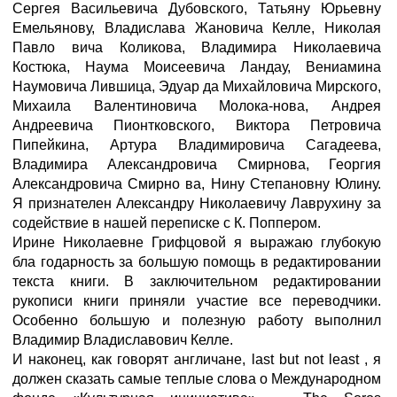
Сергея Васильевича Дубовского, Татьяну Юрьевну
Емельянову, Владислава Жановича Келле, Николая
Павло вича Коликова, Владимира Николаевича
Костюка, Наума Моисеевича Ландау, Вениамина
Наумовича Лившица, Эдуар да Михайловича Мирского,
Михаила Валентиновича Молока-нова, Андрея
Андреевича Пионтковского, Виктора Петровича
Пипейкина, Артура Владимировича Сагадеева,
Владимира Александровича Смирнова, Георгия
Александровича Смирно ва, Нину Степановну Юлину.
Я признателен Александру Николаевичу Лаврухину за
содействие в нашей переписке с К. Поппером.
Ирине Николаевне Грифцовой я выражаю глубокую
бла годарность за большую помощь в редактировании
текста книги. В заключительном редактировании
рукописи книги приняли участие все переводчики.
Особенно большую и полезную работу выполнил
Владимир Владиславович Келле.
И наконец, как говорят англичане, last but not least , я
должен сказать самые теплые слова о Международном