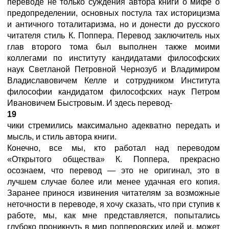
переводе не только суждения автора книги о мифе о
предопределении, основных постула тах историцизма
и античного тоталитаризма, но и донести до русского
читателя стиль К. Поппера. Перевод заключитель ных
глав второго тома был выполнен также моими
коллегами по институту кандидатами философских
наук Светланой Петровной Чернозуб и Владимиром
Владиславовичем Келле и сотрудником Института
философии кандидатом философских наук Петром
Ивановичем Быстровым. И здесь перевод-
19
чики стремились максимально адекватно передать и
мысль, и стиль автора книги.
Конечно, все мы, кто работал над переводом
«Открытого общества» К. Поппера, прекрасно
осознаем, что перевод — это не оригинал, это в
лучшем случае более или менее удачная его копия.
Заранее принося извинения читателям за возможные
неточности в переводе, я хочу сказать, что при ступив к
работе, мы, как мне представляется, попытались
глубоко проникнуть в мир попперовских идей и, может