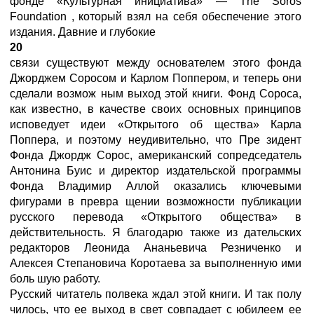
фонде «Культурная инициатива» — The Soros
Foundation , который взял на себя обеспечение этого
издания. Давние и глубокие
20
связи существуют между основателем этого фонда
Джорджем Соросом и Карлом Поппером, и теперь они
сделали возмож ным выход этой книги. Фонд Сороса,
как известно, в качестве своих основных принципов
исповедует идеи «Открытого об щества» Карла
Поппера, и поэтому неудивительно, что Пре зидент
Фонда Джордж Сорос, американский сопредседатель
Антонина Буис и директор издательской программы
Фонда Владимир Аллой оказались ключевыми
фигурами в превра щении возможности публикации
русского перевода «Открытого общества» в
действительность. Я благодарю также из дательских
редакторов Леонида Ананьевича Резниченко и
Алексея Степановича Коротаева за выполненную ими
боль шую работу.
Русский читатель полвека ждал этой книги. И так полу
чилось, что ее выход в свет совпадает с юбилеем ее