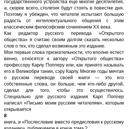
государственного устройства еще многие десятилетия,
а, скорее всего, столетия будут стоять в повестке дня.
Поэтому я убежден, что читатели испытают большую
радость от интеллектуального общения с этим
классическим философским сочинением XX века.
Как редактор русского перевода «Открытого
общества» я считаю своим долгом сказать несколько
слов о тех, кто сделал возможным это издание.
Мои первые слова признательности, что вполне естест
венно, относятся к автору «Открытого общества»
профессору Карлу Попперу или, как принято называть
его в Великобри тании, сэру Карлу. Многие годы мечтая
о русском переводе своей книги — это его
собственные слова, он больше, чем кто-либо другой,
сделал для того, чтобы это осуществилось.
Специально для русского издания Карл Поппер
написал «Письмо моим русским читателям», которым
открывается
8
книга, и «Послесловие вместо предисловия к русскому
изданию», публикуемое в конце тома 2.