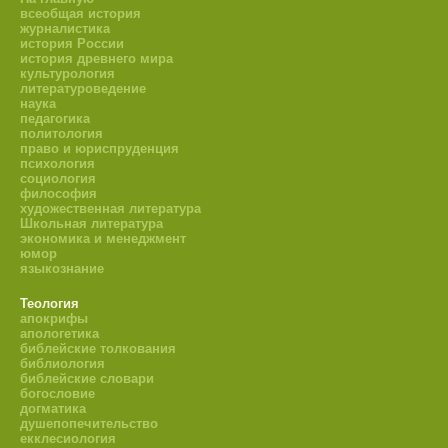
всеобщая история
журналистика
история России
история древнего мира
культурология
литературоведение
наука
педагогика
политология
право и юриспруденция
психология
социология
философия
художественная литература
Школьная литература
экономика и менеджмент
юмор
языкознание
Теология
апокрифы
апологетика
библейские толкования
библиология
библейские словари
богословие
догматика
душепопечительство
екклесиология