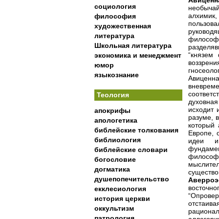
Авиценн
социология
необыча
алхимик,
философия
пользова
художественная
руковод
литература
философ
Школьная литература
разделяв
“князем
экономика и менеджмент
воззрени
юмор
гносеоло
языкознание
Авиценн
вневрем
соответс
Теология
духовная
исходит 
апокрифы
разуме, 
апологетика
который 
библейские толкования
Европе, 
библиология
идеи и 
фундаме
библейские словари
философо
богословие
мыслител
догматика
существо
душепопечительство
Аверроэ
восточн
екклесиология
“Опровер
история церкви
отстаив
оккультизм
рациона
патрология