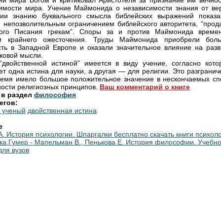
ии мира Богом и критиковал Аристотеля за признание им вечнос
имости мира. Учение Маймонида о независимости знания от ве
нии знанию буквального смысла библейских выражений показа
 непозволительным ограничением библейского авторитета, “прод
ого Писания грекам”. Споры за и против Маймонида време
ли крайнего ожесточения. Труды Маймонида приобрели бол
сть в Западной Европе и оказали значительное влияние на разв
ковой мысли.
“двойственной истиной” имеется в виду учение, согласно кото
ет одна истина для науки, а другая — для религии. Это разграни
ремя имело большое положительное значение в нескончаемых сп
ности религиозных принципов.
Ваш комментарий о книге
 в раздел
философия
егов:
 ученый
двойственная истина
е
А. История психологии. Шпаргалки бесплатно скачать книги психол
ка Гумер - Мапельман В., Пенькова Е. История философии. Учебн
для вузов