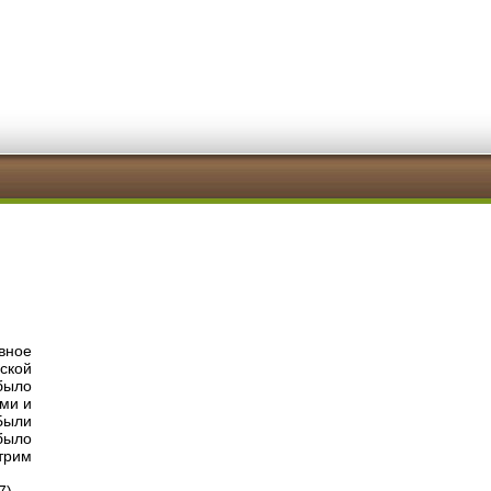
ивное
ской
было
ами и
Были
было
трим