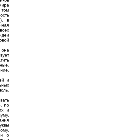
иков
мира
 том
ость
), в
чная
всех
идеи
овой
 она
твует
тить
ные.
ние,
ей и
ьных
сль.
.
вать
, по
их и
зуму,
ания
уквы
ому,
еи о