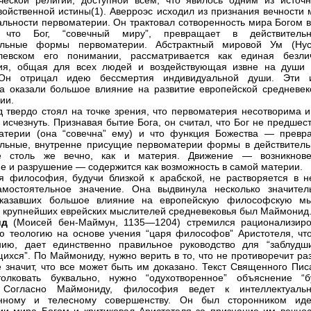
ческой религии, доступной всем, что явилось одним из источн
войственной истины(1). Аверроэс исходил из признания вечности 
альности первоматерии. Он трактовал сотворенность мира Богом в
 что Бог, “совечный миру”, превращает в действительн
альные формы первоматерии. Абстрактный мировой Ум (Нус
елевском его понимании, рассматривается как единая безли
ция, общая для всех людей и воздействующая извне на души 
Он отрицал идею бессмертия индивидуальной души. Эти 
а оказали большое влияние на развитие европейской средневек
ии.
 твердо стоял на точке зрения, что первоматерия несотворима и
 исчезнуть. Признавая бытие Бога, он считал, что Бог не предшес
терии (она “совечна” ему) и что функция Божества — превра
льные, внутренне присущие первоматерии формы в действитель
е столь же вечно, как и материя. Движение — возникнове
е и разрушение — содержится как возможность в самой материи.
я философия, будучи близкой к арабской, не растворяется в н
амостоятельное значение. Она выдвинула несколько значител
оказавших большое влияние на европейскую философскую мы
 крупнейших еврейских мыслителей средневековья был Маймонид
ид
(Моисей бен-Маймун, 1135—1204) стремился рационализиро
ю теологию на основе учения “царя философов” Аристотеля, что
нию, дает единственно правильное руководство для “заблудш
ихся”. По Маймониду, нужно верить в то, что не противоречит ра
е значит, что все может быть им доказано. Текст Священного Пис
толковать буквально, нужно “одухотворенное” объяснение “б
. Согласно Маймониду, философия ведет к интеллектуальн
енному и телесному совершенству. Он был сторонником ид