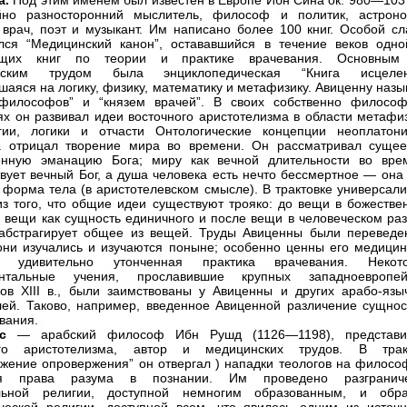
а.
Под этим именем был известен в Европе Ибн Сина ок. 980—103
йно разносторонний мыслитель, философ и политик, астрон
 врач, поэт и музыкант. Им написано более 100 книг. Особой сл
лся “Медицинский канон”, остававшийся в течение веков одно
ящих книг по теории и практике врачевания. Основным
ским трудом была энциклопедическая “Книга исцелен
шаяся на логику, физику, математику и метафизику. Авиценну наз
 философов” и “князем врачей”. В своих собственно философ
ях он развивал идеи восточного аристотелизма в области метафиз
гии, логики и отчасти Онтологические концепции неоплатони
а отрицал творение мира во времени. Он рассматривал сущее
енную эманацию Бога; миру как вечной длительности во вре
твует вечный Бог, а душа человека есть нечто бессмертное — она
 форма тела (в аристотелевском смысле). В трактовке универсали
из того, что общие идеи существуют трояко: до вещи в божестве
в вещи как сущность единичного и после вещи в человеческом раз
абстрагирует общее из вещей. Труды Авиценны были переведе
они изучались и изучаются поныне; особенно ценны его медицин
удивительно утонченная практика врачевания. Некот
нтальные учения, прославившие крупных западноевропей
в XIII в., были заимствованы у Авиценны и других арабо-язы
ей. Таково, например, введенное Авиценной различение сущнос
вания.
с
— арабский философ Ибн Рушд (1126—1198), представи
ого аристотелизма, автор и медицинских трудов. В трак
жение опровержения” он отвергал ) нападки теологов на филосо
ая права разума в познании. Им проведено разгранич
льной религии, доступной немногим образованным, и обра