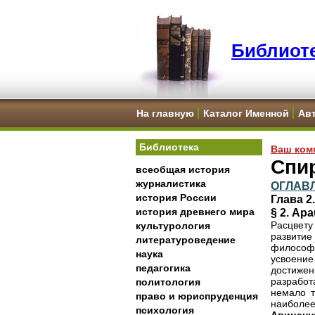
Библиоте
На главную
Каталог Именной
Ав
Библиотека
Ваш ком
Спи
всеобщая история
журналистика
ОГЛАВ
история России
Глава 
история древнего мира
§ 2. Ар
Расцвету
культурология
развити
литературоведение
философ
наука
усвоение
педагогика
достижен
разрабо
политология
немало т
право и юриспруденция
наиболее
психология