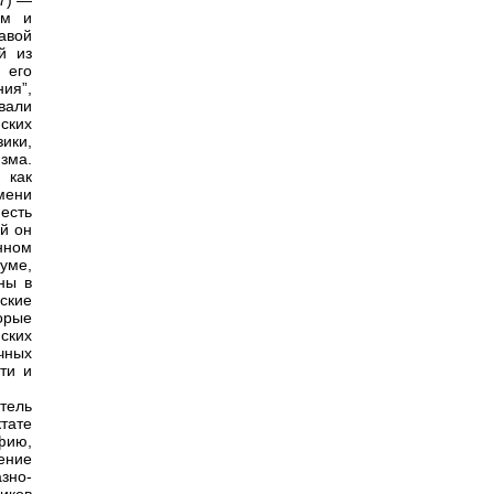
7) —
ом и
авой
й из
 его
ия”,
ывали
ских
ики,
зма.
 как
мени
 есть
й он
нном
уме,
ны в
ские
орые
ских
чных
ти и
тель
тате
фию,
ение
зно-