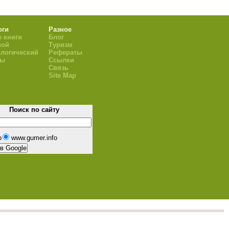
оги
Разное
 книги
Блог
ной
Туризм
логический
Рефераты
ры
Ссылки
Связь
Site Map
Поиск по сайту
b
www.gumer.info