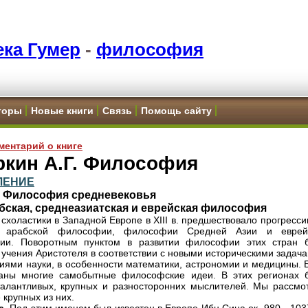
ка Гумер
-
философия
торы
Новые книги
Связь
Помощь сайту
ментарий о книге
ркин А.Г. Философия
ЛЕНИЕ
2. Философия средневековья
абская, среднеазиатская и еврейская философия
 схоластики в Западной Европе в XIII в. предшествовало прогресс
е арабской философии, философии Средней Азии и еврей
ии. Поворотным пунктом в развитии философии этих стран 
 учения Аристотеля в соответствии с новыми историческими задач
иями науки, в особенности математики, астрономии и медицины. 
таны многие самобытные философские идеи. В этих регионах 
алантливых, крупных и разносторонних мыслителей. Мы рассмо
 крупных из них.