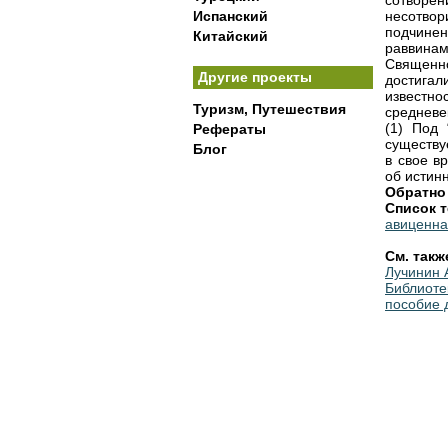
сотворен
Испанский
несотвор
подчине
Китайский
раввинам
Священн
Другие проекты
достига
известно
Туризм, Путешествия
средневе
(1) Под 
Рефераты
существу
Блог
в свое в
об истин
Обратно
Список т
авиценна
См. такж
Лучинин 
Библиоте
пособие 