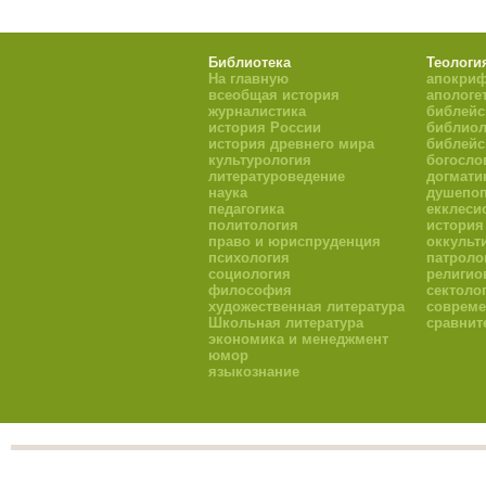
Библиотека
Теологи
На главную
апокри
всеобщая история
апологе
журналистика
библейс
история России
библиол
история древнего мира
библейс
культурология
богосло
литературоведение
догмати
наука
душепоп
педагогика
екклеси
политология
история
право и юриспруденция
оккульт
психология
патроло
социология
религио
философия
сектоло
художественная литература
совреме
Школьная литература
сравнит
экономика и менеджмент
юмор
языкознание