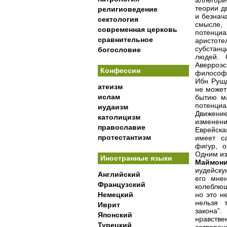
аллегори
теории д
религиоведение
и безнач
сектология
смысле,
современная церковь
потенци
сравнительное
аристот
субстан
богословие
людей. 
Аверроэс
Конфессии
философ
Ибн Рушд
атеизм
не может
ислам
бытию ма
потенциа
иудаизм
Движени
католицизм
изменени
православие
Еврейска
протестантизм
имеет с
фигур, 
Одним из
Иностранные языки
Маймон
иудейску
Английский
его мне
Французский
колеблющ
Немецкий
но это н
нельзя 
Иврит
закона”
Японский
нравств
Турецкий