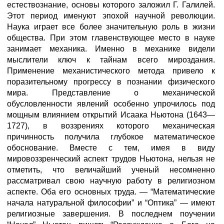
естествознание, основы которого заложил Г. Галилей.
Этот период именуют эпохой научной революции.
Наука играет все более значительную роль в жизни
общества. При этом главенствующее место в науке
занимает механика. Именно в механике видели
мыслители ключ к тайнам всего мироздания.
Применение механистического метода привело к
поразительному прогрессу в познании физического
мира. Представление о механической
обусловленности явлений особенно упрочилось под
мощным влиянием открытий Исаака Ньютона (1643—
1727), в воззрениях которого механическая
причинность получила глубокое математическое
обоснование. Вместе с тем, имея в виду
мировоззренческий аспект трудов Ньютона, нельзя не
отметить, что величайший ученый несомненно
рассматривал свою научную работу в религиозном
аспекте. Оба его основных труда. — “Математические
начала натуральной философии” и “Оптика” — имеют
религиозные завершения. В последнем поучении