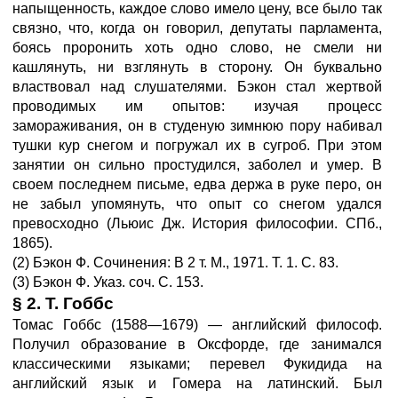
напыщенность, каждое слово имело цену, все было так
связно, что, когда он говорил, депутаты парламента,
боясь проронить хоть одно слово, не смели ни
кашлянуть, ни взглянуть в сторону. Он буквально
властвовал над слушателями. Бэкон стал жертвой
проводимых им опытов: изучая процесс
замораживания, он в студеную зимнюю пору набивал
тушки кур снегом и погружал их в сугроб. При этом
занятии он сильно простудился, заболел и умер. В
своем последнем письме, едва держа в руке перо, он
не забыл упомянуть, что опыт со снегом удался
превосходно (Льюис Дж. История философии. СПб.,
1865).
(2) Бэкон Ф. Сочинения: В 2 т. М., 1971. Т. 1. С. 83.
(3) Бэкон Ф. Указ. соч. С. 153.
§ 2. Т. Гоббс
Томас Гоббс (1588—1679) — английский философ.
Получил образование в Оксфорде, где занимался
классическими языками; перевел Фукидида на
английский язык и Гомера на латинский. Был