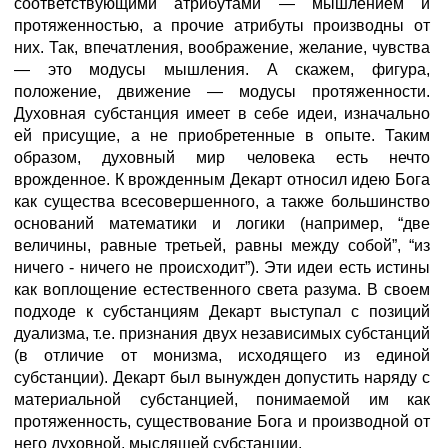
соответствующими атрибутами — мышлением и
протяженностью, а прочие атрибуты производны от
них. Так, впечатления, воображение, желание, чувства
— это модусы мышления. А скажем, фигура,
положение, движение — модусы протяженности.
Духовная субстанция имеет в себе идеи, изначально
ей присущие, а не приобретенные в опыте. Таким
образом, духовный мир человека есть нечто
врожденное. К врожденным Декарт относил идею Бога
как существа всесовершенного, а также большинство
оснований математики и логики (например, “две
величины, равные третьей, равны между собой”, “из
ничего - ничего не происходит”). Эти идеи есть истины
как воплощение естественного света разума. В своем
подходе к субстанциям Декарт выступал с позиций
дуализма, т.е. признания двух независимых субстанций
(в отличие от монизма, исходящего из единой
субстанции). Декарт был вынужден допустить наряду с
материальной субстанцией, понимаемой им как
протяженность, существование Бога и производной от
него духовной, мыслящей субстанции.