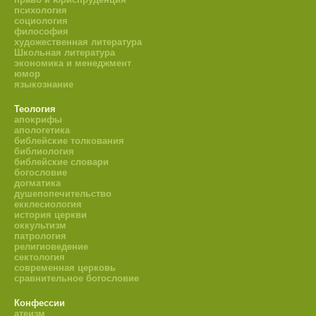
психология
социология
философия
художественная литература
Школьная литература
экономика и менеджмент
юмор
языкознание
Теология
апокрифы
апологетика
библейские толкования
библиология
библейские словари
богословие
догматика
душепопечительство
екклесиология
история церкви
оккультизм
патрология
религиоведение
сектология
современная церковь
сравнительное богословие
Конфессии
атеизм