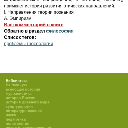
примкнет история развития этических направлений.
I. Направления теории познания
А. Эмпиризм
Ваш комментарий о книге
Обратно в раздел
философия
Список тегов:
проблемы гносеологии
Библиотека
На главную
всеобщая история
журналистика
история России
история древнего мира
культурология
литературоведение
наука
педагогика
политология
право и юриспруденция