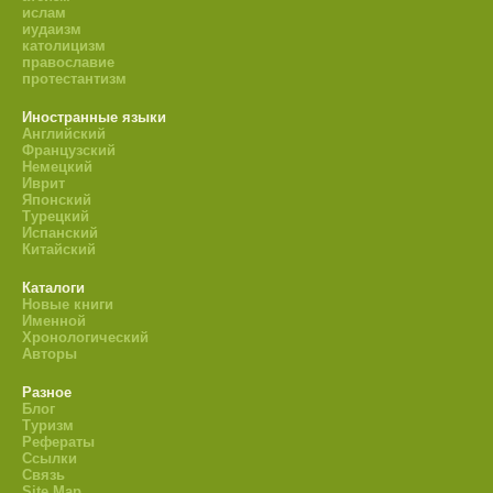
ислам
иудаизм
католицизм
православие
протестантизм
Иностранные языки
Английский
Французский
Немецкий
Иврит
Японский
Турецкий
Испанский
Китайский
Каталоги
Новые книги
Именной
Хронологический
Авторы
Разное
Блог
Туризм
Рефераты
Ссылки
Связь
Site Map