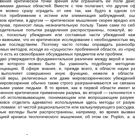
вения критической точки зрения или ограничить ее поле дейс
амками данных областей. Вместе с тем полагают, что другие с
я можно сразу оградить от нее так, как будто в одном сл
тся приближение к истине или элиминация заблуждений, ош
вом критики, в другом — критическое мышление скорее вредно или
лучае, приносит лишь незначительную пользу. Такие сами по себ
едительные попытки разделения распространены, пожалуй, во 
ах, поскольку убеждения или составные части убеждений каж
о важными, что их критическое исследование с необходимостью ве
ным последствиям. Поэтому часто готовы оправдать разнообр
мых методов, исходя из «сущности» проблемной области, из «при
то есть из своеобразия обсуждаемых предметов или проблем.
едко утверждается фундаментальное различие между верой и знан
ве которого можно было бы узаконить подобную методиче
циацию. В сфере знания, и, прежде всего, в области науки ра
 выполняет совершенно иную функцию, нежели в области
ой веры, религиозных или даже мировоззренческих убеждений 
мировоззрение обычно также строго разграничиваются не связан
ными узами людьми. В то время, как в первой области имеет м
ченное критическое применение разума, во второй — склоняются 
ь об истолковывающем, понимающем или вопрошающем разуме
овсе отделить адекватно используемые здесь методы от разу
словами: от чистой рациональности или калькулирующего рассудка
ые взгляды были распространены, например, во время вызван
ией кризиса теологического мышления; об этом см: Popkin, а. а.