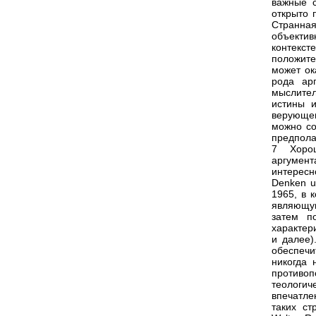
важные с
открыто 
Странная
объектив
контекст
положите
может ок
рода ар
мыслител
истины и
верующе
можно со
предпола
7 Хорош
аргумен
интересн
Denken un
1965, в 
являющую
затем п
характер
и далее)
обеспеч
никогда 
противо
теологич
впечатле
таких ст