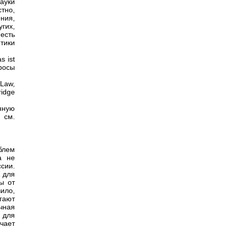
науки
стно,
ния,
гих,
есть
тики
s ist
росы
 Law,
ridge
нную
 см.
блем
а не
ссии.
 для
ы от
вило,
гают
учная
 для
чает