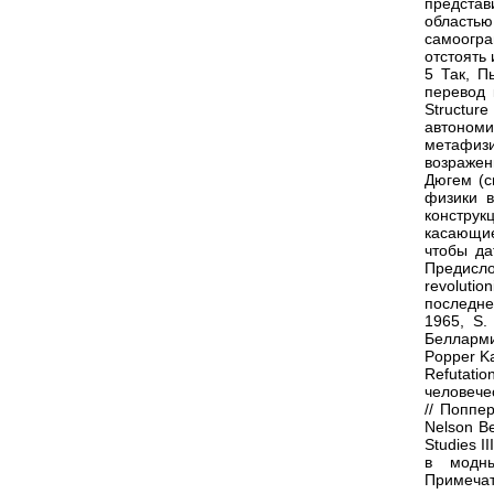
предста
областью
самоогр
отстоять
5 Так, П
перевод 
Structur
автоном
метафизи
возражен
Дюгем (с
физики в
конструк
касающие
чтобы да
Предисл
revoluti
последне
1965, S.
Белларми
Popper Ka
Refutati
человече
// Поппер
Nelson Be
Studies I
в модны
Примеча