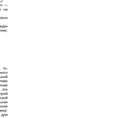
 O.
em —
е на
ubens
едко
ики,
 то,
ного
ьной
ливо
яние
 это
торой
ской
ьная
ение
мер:
 для