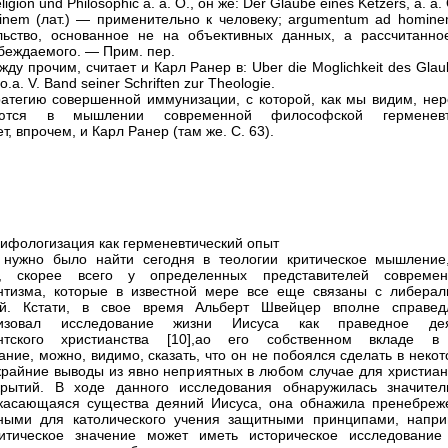
ligion und Philosophic а. а. О., он же: Der Glaube eines Ketzers, a. a.
inem (лат.) — применительно к человеку; argumentum ad homin
льство, основанное не на объективных данных, а рассчитанно
убеждаемого. — Прим. пер.
жду прочим, считает и Карл Ранер в: Uber die Moglichkeit des Gla
o.a. V. Band seiner Schriften zur Theologie.
ратегию совершенной иммунизации, с которой, как мы видим, нер
аются в мышлении современной философской герменевт
т, впрочем, и Карл Ранер (там же. С. 63).
мифологизация как герменевтический опыт
нужно было найти сегодня в теологии критическое мышление,
о, скорее всего у определенных представителей современ
нтизма, которые в известной мере все еще связаны с либерал
ей. Кстати, в свое время Альберт Швейцер вполне справед
ризовал исследование жизни Иисуса как праведное де
антского христианства [10],ао его собственном вкладе в
ание, можно, видимо, сказать, что он не побоялся сделать в неко
крайние выводы из явно неприятных в любом случае для христиан
крытий. В ходе данного исследования обнаружилась значител
касающаяся существа деяний Иисуса, она обнажила пренебреж
ными для католического учения защитными принципами, напри
ритическое значение может иметь историческое исследование