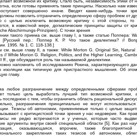
делает возможной их критику. Стало быть, независимость этики от 
ютна, если готовы применять такие принципы. Насколько нам изве
поступают совершенно иначе. Вводят какие-нибудь точки зре
должны позволить отграничить определенную сферу проблем от дру
о с целью исключить возможную критику с этой стороны, то 
ются, в известной мере, догматические принципы защиты от кри
che Abschirmungs-Prinzipien). С точки зрения
ении такого приема см. выше главу I, а также статью Поппера: Wa
k? [Русский пер.: Поппер К. Р. Что такое диалектика? // Воп
и. 1995. № 1. С. 118-138.]
 см. выше главу II, а также: While Morton G. Original Sin, Natural
cs // While Morion G. Religion, Politics, and the Higher Learning, Camb
III ff., где обсуждается роль так называемой диалектики.
можно напомнить об исследованиях Рокича, характеризующего да
ю изоляции как типичную для пристрастного мышления. Об этом
ую главу.
зма любое разграничение между определенными сферами про
ует только цель выработать лучший тип возможной критики, 
ь последнюю с тем, чтобы ограничить область рациональной диску
ельно, разграничения принципиально не могут использоваться
ции. Тезисы об автономии, применяемые только с целью защит
 вызывают с критицистской точки зрения у нас недоверие. Как пра
зисы не редко встречаются и у ученых, которые часто выдви
кие аргументы внутри своей специальной области [5]. Как раз на
изация, оказывающаяся, впрочем, также благоприятной
ционального закрепления таких тезисов об автономии, облег