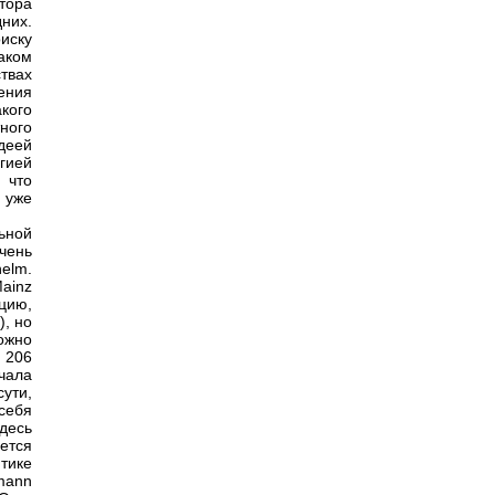
тора
них.
иску
аком
твах
рения
кого
ного
деей
гией
 что
 уже
ьной
чень
elm.
Mainz
цию,
, но
ожно
. 206
чала
ути,
себя
десь
ется
итике
mann