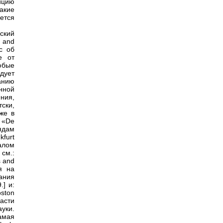
ицию
такие
ется
ский
m and
ис об
е от
юбые
дует
анию
нной
ния,
ски,
же в
 «De
ядам
kfurt
алом
см.:
s and
я на
ания
.] и:
oston
части
уки.
амая