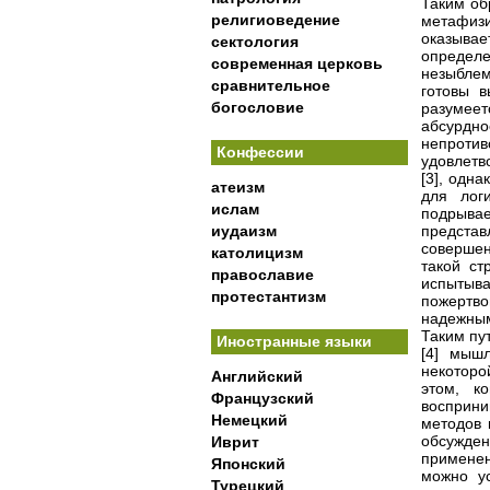
Таким об
религиоведение
метафизи
оказывае
сектология
определе
современная церковь
незыблем
сравнительное
готовы в
богословие
разумеет
абсурд
непрот
Конфессии
удовлетв
[3], одн
атеизм
для лог
ислам
подрыва
иудаизм
представ
совершен
католицизм
такой ст
православие
испытыва
протестантизм
пожертво
надежны
Таким пу
Иностранные языки
[4] мыш
некоторо
Английский
этом, к
Французский
восприни
Немецкий
методов 
обсужден
Иврит
применен
Японский
можно ус
Турецкий