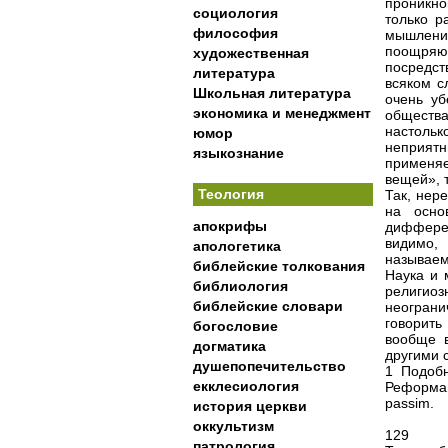
проникно
социология
только р
философия
мышлени
поощряю
художественная
посредст
литература
всяком с
Школьная литература
очень уб
экономика и менеджмент
обществ
настольк
юмор
неприят
языкознание
применяе
вещей», 
Теология
Так, нер
на осно
апокрифы
дифферен
видимо,
апологетика
называем
библейские толкования
Наука и 
библиология
религиоз
библейские словари
неограни
говорит
богословие
вообще в
догматика
другими 
душепопечительство
1 Подобн
екклесиология
Реформац
passim.
история церкви
оккультизм
129
патрология