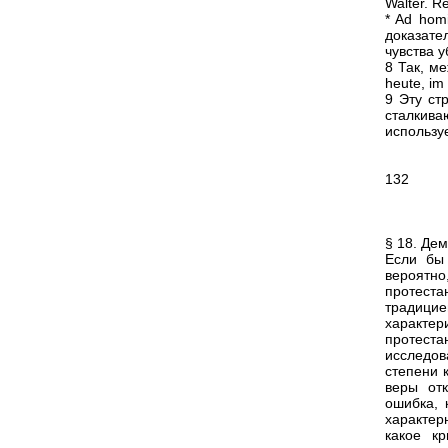
Walter. Re
* Ad hom
доказате
чувства 
8 Так, ме
heute, im 
9 Эту ст
сталкив
используе
132
§ 18. Де
Если бы 
вероятн
протеста
традици
характе
протест
исследов
степени 
веры от
ошибка, 
характер
какое к