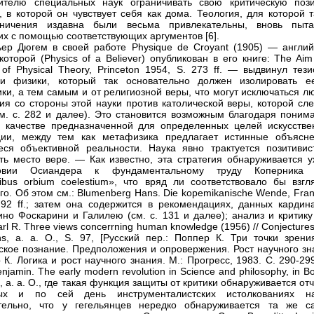
вителю специальных наук ограничивать свою критическую поз
, в которой он чувствует себя как дома. Теология, для которой 
аничения издавна были весьма привлекательны, вновь пыта
 их с помощью соответствующих аргументов [6].
ьер Дюгем в своей работе Physique de Croyant (1905) — англий
которой (Physics of a Believer) опубликован в его книге: The Ai
e of Physical Theory, Princeton 1954, S. 273 ff. — выдвинул тез
ии физики, который так основательно должен изолировать е
ки, а тем самым и от религиозной веры, что могут исключаться л
ия со стороны этой науки против католической веры, которой сле
м. с. 282 и далее). Это становится возможным благодаря поним
 качестве предназначенной для определенных целей искусстве
ции, между тем как метафизика предлагает истинные объясне
ся объективной реальности. Наука явно трактуется позитивист
ть место вере. — Как известно, эта стратегия обнаруживается у
овии Осиандера к фундаментальному труду Коперника
onibus orbium coelestium», что вряд ли соответствовало бы взгл
го. Об этом см.: Blumenberg Hans. Die kopemikanische Wende, Fran
 92 ff.; затем она содержится в рекомендациях, данных кардин
но Фоскарини и Галилею (см. с. 131 и далее); анализ и критику 
rl R. Three views concerrning human knowledge (1956) // Conjecture
ons, a. a. O., S. 97, [Русский пер.: Поппер К. Три точки зрени
ское познание. Предположения и опровержения. Рост научного зн
 К. Логика и рост научного знания. М.: Прогресс, 1983. С. 290-299
njamin. The early modern revolution in Science and philosophy, in B
II, а. а. О., где такая функция защиты от критики обнаруживается от
х и по сей день инструменталистских истолкованиях на
тельно, что у гегельянцев нередко обнаруживается та же с