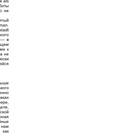
k als
аботы
о не
зятый
wman.
stadt
ного
 — в
бщем
ми к
да не
ески
ейся
выше
кого
енно
мках
ере,
еле,
ской
рная
бные
 нам
 как