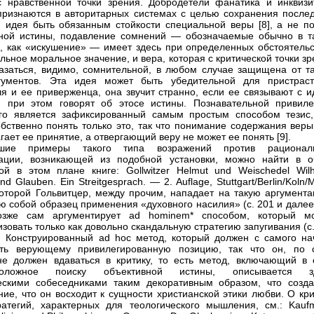
 нравственной точки зрения. Добродетели фанатика и инквизи
признаются в авторитарных системах с целью сохранения послед
 идея быть обязанным стойкости специальной веры [8], а не по
ной истины, подавление сомнений — обозначаемые обычно в т
е, как «искушение» — имеет здесь при определенных обстоятельс
льное моральное значение, и вера, которая с критической точки з
азаться, видимо, сомнительной, в любом случае защищена от та
гументов. Эта идея может быть убедительной для пристраст
я и ее приверженца, она звучит странно, если ее связывают с и
 при этом говорят об этосе истины. Познавательной привиле
го является зафиксированный самым простым способом тезис,
бственно понять только это, так что понимание содержания веры
гает ее принятие, а отвергающий веру не может ее понять [9].
ие примеры такого типа возражений против рационал
тации, возникающей из подобной установки, можно найти в о
ой в этом плане книге: Gollwitzer Helmut und Weischedel Wilh
d Glauben. Ein Streitgesprach. — 2. Auflage, Stuttgart/Berlin/Koln/
которой Гольвитцер, между прочим, нападает на такую аргумента
 собой образец применения «духовного насилия» (с. 201 и далее)
озже сам аргументирует ad hominem* способом, который м
изовать только как довольно скандальную стратегию запугивания (с
. Конструированный ad hoc метод, который должен с самого на
ить верующему привилегированную позицию, так что он, по с
не должен вдаваться в критику, то есть метод, включающий в 
положное поиску объективной истины, описывается з
ескими собеседниками таким декоративным образом, что созда
ние, что он восходит к сущности христианской этики любви. О кр
ратегий, характерных для теологического мышления, см.: Kauf