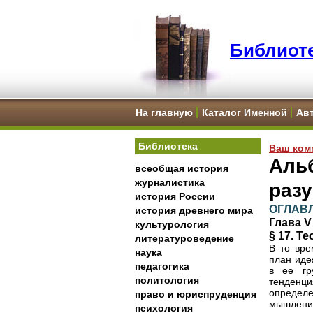
Библиоте
На главную
Каталог Именной
Ав
Библиотека
Ваш ком
Альб
всеобщая история
журналистика
раз
история России
ОГЛАВ
история древнего мира
Глава V
культурология
§ 17. Т
литературоведение
В то вре
наука
план иде
педагогика
в ее гр
политология
тенденци
определе
право и юриспруденция
мышлени
психология