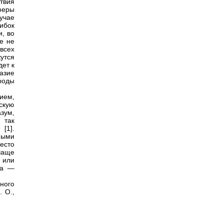
твия
феры
учае
ибок
, во
е не
всех
утся
дет к
азие
роды
ием,
скую
зум,
 так
[1].
ными
есто
чаще
 или
ма —
.
ного
 О.,