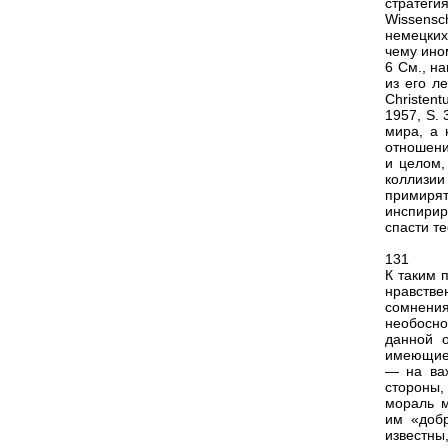
стратегия
Wissensch
немецких
чему ином
6 См., н
из его л
Christent
1957, S.
мира, а 
отношени
и целом,
коллизии
примирят
инспири
спасти т
131
К таким 
нравств
сомнения
необосно
данной о
имеющие 
— на важ
стороны,
мораль м
им «добр
известны