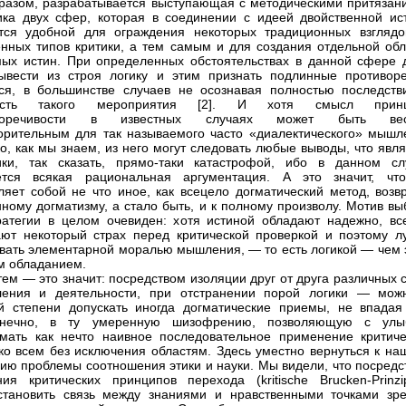
разом, разрабатывается выступающая с методическими притязан
ка двух сфер, которая в соединении с идеей двойственной ис
тся удобной для ограждения некоторых традиционных взглядо
нных типов критики, а тем самым и для создания отдельной обл
ых истин. При определенных обстоятельствах в данной сфере 
ывести из строя логику и этим признать подлинные противоре
ся, в большинстве случаев не осознавая полностью последств
ность такого мероприятия [2]. И хотя смысл прин
иворечивости в известных случаях может быть ве
орительным для так называемого часто «диалектического» мышл
ако, как мы знаем, из него могут следовать любые выводы, что явл
ики, так сказать, прямо-таки катастрофой, ибо в данном сл
ется всякая рациональная аргументация. А это значит, чт
ляет собой не что иное, как всецело догматический метод, возвр
ному догматизму, а стало быть, и к полному произволу. Мотив вы
ратегии в целом очевиден: хотя истиной обладают надежно, вс
ют некоторый страх перед критической проверкой и поэтому л
вать элементарной моралью мышления, — то есть логикой — чем 
м обладанием.
тем — это значит: посредством изоляции друг от друга различных
ления и деятельности, при отстранении порой логики — мож
й степени допускать иногда догматические приемы, не впадая
онечно, в ту умеренную шизофрению, позволяющую с улы
мать как нечто наивное последовательное применение критиче
ко всем без исключения областям. Здесь уместно вернуться к на
ию проблемы соотношения этики и науки. Мы видели, что посредс
ия критических принципов перехода (kritische Brucken-Prinzip
тановить связь между знаниями и нравственными точками зре