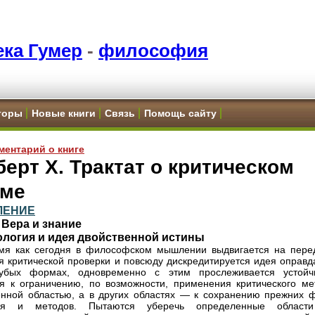
ка Гумер
-
философия
торы
Новые книги
Связь
Помощь сайту
ментарий о книге
ерт Х. Трактат о критическом
уме
ЛЕНИЕ
 Вера и знание
еология и идея двойственной истины
мя как сегодня в философском мышлении выдвигается на пере
я критической проверки и повсюду дискредитируется идея оправд
убых формах, одновременно с этим прослеживается устойч
я к ограничению, по возможности, применения критического ме
нной областью, а в других областях — к сохранению прежних 
я и методов. Пытаются уберечь определенные област