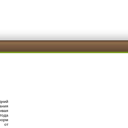
дний
ания
ивая
тода
форм
и от