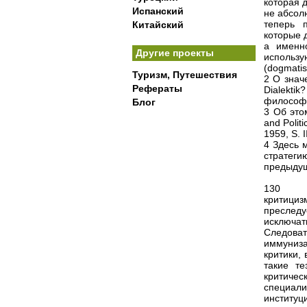
которая 
Испанский
не абсол
теперь 
Китайский
которые 
а именн
Другие проекты
использу
(dogmatis
Туризм, Путешествия
2 О знач
Рефераты
Dialekti
философи
Блог
3 Об этом
and Politi
1959, S. 
4 Здесь 
стратеги
предыдущ
130
критици
преслед
исключат
Следоват
иммуниза
критики,
такие те
критичес
специал
институ