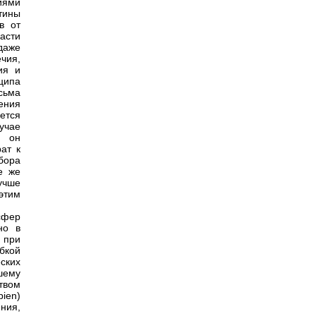
иями
тины
в от
асти
даже
чия,
ия и
ципа
сьма
ения
яется
учае
о он
ат к
бора
е же
учше
этим
 сфер
но в
 при
бкой
ских
шему
твом
ien)
ния,