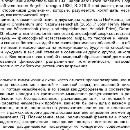
 в отношении естествознания. См., например: Croce Beneditto. Logi
aft vom reinen Begriff, Tubingen 1930, S. 216 ff. und passim, или р
 сторонников диалектики, которые, разумеется, хотят дать мест
у, как католической вере.
апример, классический тезис о двух мирах кардинала Нейманна, в
екции: Christentum und Naturwissenschaft (1855) // John Henry Ne
um und Wissenschaft (hrsg. und eingeleitet von Heinrich Fries), Darm
 33: «Если отныне теология является философией сверхъестествен
наука — философией естественного мира, то теология и наука
и своих собственных идей или своих фактических областей — в о
 не имея никакого шанса на коммуникацию, будучи не способны
 и нуждаясь в высшей степени в соединении друг с другом, никог
ся». Вся лекция являет собой примерный образчик такой догматич
рованной философии разграничения компетентности, пытающ
еологию от любого существенного возражения.
попыткам иммунизации очень часто относят проанализированное 
енное восхваление простой и наивной веры, не знающей ника
 и потому незыблемой, в то время как добродетель и соответств
ванные нападки на критическое мышление расцениваются в ра
бласти как безнравственные, разлагающие или, по меньшей м
характер неуместных проблем, как если бы речь шла о важном д
ность, кстати, настоятельно указывается постоянно с теологиче
 — в рамках которого должна оставаться вне внимания элемента
ышления [7]. Повиновение вере, религиозный фанатизм и подо
одетели», исторические последствия которых слишком хорошо
, вновь расцениваются касательно их конкретного содержания