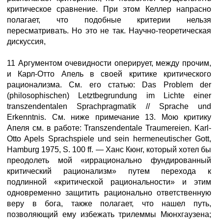
критическое сравнение. При этом Келлер напрасно
полагает, что подобные критерии нельзя
пересматривать. Но это не так. Научно-теоретическая
дискуссия,
11 Аргументом очевидности оперирует, между прочим,
и Карл-Отто Апель в своей критике критического
рационализма. См. его статью: Das Problem der
(philosophischen) Letztbegrundung im Lichte einer
transzendentalen Sprachpragmatik // Sprache und
Erkenntnis. См. ниже примечание 13. Мою критику
Апеля см. в работе: Transzendentale Traumereien. Karl-
Otto Apels Sprachspiele und sein hermeneutischer Gott,
Hamburg 1975, S. 100 ff. — Ханс Кюнг, который хотел бы
преодолеть мой «иррационально фундированный
критический рационализм» путем перехода к
подлинной «критической рациональности» и этим
одновременно защитить рационально ответственную
веру в бога, также полагает, что нашел путь,
позволяющий ему избежать трилеммы Мюнхгаузена;