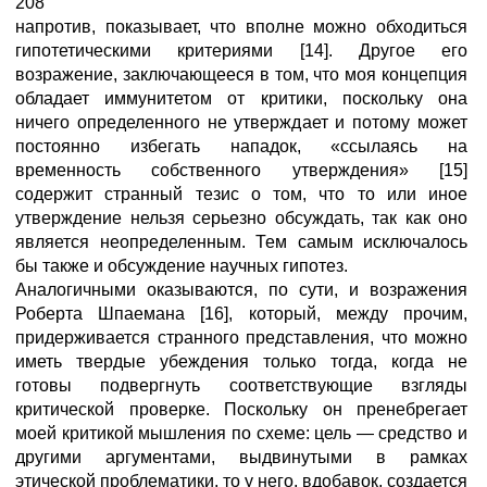
208
напротив, показывает, что вполне можно обходиться
гипотетическими критериями [14]. Другое его
возражение, заключающееся в том, что моя концепция
обладает иммунитетом от критики, поскольку она
ничего определенного не утверждает и потому может
постоянно избегать нападок, «ссылаясь на
временность собственного утверждения» [15]
содержит странный тезис о том, что то или иное
утверждение нельзя серьезно обсуждать, так как оно
является неопределенным. Тем самым исключалось
бы также и обсуждение научных гипотез.
Аналогичными оказываются, по сути, и возражения
Роберта Шпаемана [16], который, между прочим,
придерживается странного представления, что можно
иметь твердые убеждения только тогда, когда не
готовы подвергнуть соответствующие взгляды
критической проверке. Поскольку он пренебрегает
моей критикой мышления по схеме: цель — средство и
другими аргументами, выдвинутыми в рамках
этической проблематики, то у него, вдобавок, создается