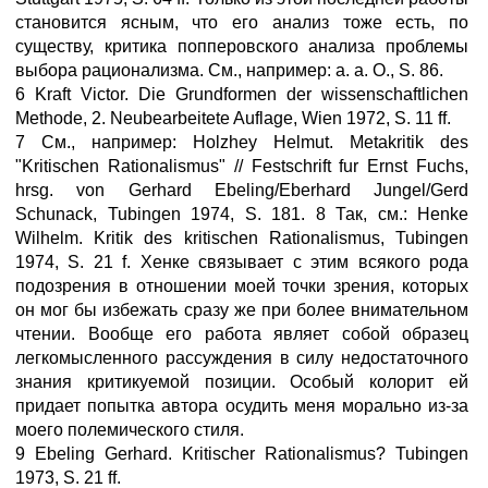
становится ясным, что его анализ тоже есть, по
существу, критика попперовского анализа проблемы
выбора рационализма. См., например: а. а. О., S. 86.
6 Kraft Victor. Die Grundformen der wissenschaftlichen
Methode, 2. Neubearbeitete Auflage, Wien 1972, S. 11 ff.
7 См., например: Holzhey Helmut. Metakritik des
"Kritischen Rationalismus" // Festschrift fur Ernst Fuchs,
hrsg. von Gerhard Ebeling/Eberhard Jungel/Gerd
Schunack, Tubingen 1974, S. 181. 8 Так, см.: Henke
Wilhelm. Kritik des kritischen Rationalismus, Tubingen
1974, S. 21 f. Хенке связывает с этим всякого рода
подозрения в отношении моей точки зрения, которых
он мог бы избежать сразу же при более внимательном
чтении. Вообще его работа являет собой образец
легкомысленного рассуждения в силу недостаточного
знания критикуемой позиции. Особый колорит ей
придает попытка автора осудить меня морально из-за
моего полемического стиля.
9 Ebeling Gerhard. Kritischer Rationalismus? Tubingen
1973, S. 21 ff.