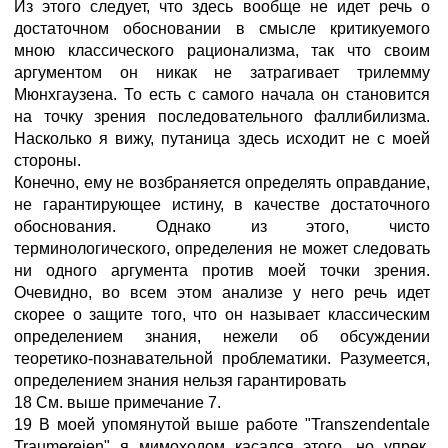
Из этого следует, что здесь вообще не идет речь о
достаточном обосновании в смысле критикуемого
мною классического рационализма, так что своим
аргументом он никак не затрагивает трилемму
Мюнхгаузена. То есть с самого начала он становится
на точку зрения последовательного фаллибилизма.
Насколько я вижу, путаница здесь исходит не с моей
стороны.
Конечно, ему не возбраняется определять оправдание,
не гарантирующее истину, в качестве достаточного
обоснования. Однако из этого, чисто
терминологического, определения не может следовать
ни одного аргумента против моей точки зрения.
Очевидно, во всем этом анализе у него речь идет
скорее о защите того, что он называет классическим
определением знания, нежели об обсуждении
теоретико-познавательной проблематики. Разумеется,
определением знания нельзя гарантировать
18 См. выше примечание 7.
19 В моей упомянутой выше работе "Transzendentale
Traumereien" я мимоходом касался этого, но упрек,