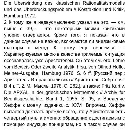
Die Uberwindung des klassischen Rationalitatsmodells
und das Uberbruckungsproblem // Kostraktion und Kritik,
Hamburg 1972.
2 К тому же я недвусмысленно указал на это, — см.
выше с. 39, — что некоторыми моими критиками
упорно отвергается. Кроме того, я показал, что в
данном случае не важно, включаются ли внеязыковые
факторы в метод. К. этому еще вернемся. —
Характеризуемая мною в качестве трилеммы ситуация
осознавалась уже Аристотелем. Об этом см. его: Lehre
vom Beweis Oder Zweite Analytik, hrsg. von Otfried Hoffe,
Meiner-Ausgabe, Hamburg 1976, S. 6 ff. [Русский пер.:
Аристотель. Вторая аналитика // Аристотель. Собр. соч.:
В 4 т. Т. 2. М.: Мысль, 1978. С. 262.], а также: Fritz Kurt v.
Die APXAL in der griechischen Mathematik // Archiv fur
Begriftsgeschichte, Band 1, 1955, S. 95, и Введение
Хеффе к моему изданию, с. XXVI. Впрочем, Хеффе
пытается доказать прежде всего, что у Аристотеля есть
четвертый путь, а именно: обращение к достигаемым с
помощью индукции принципам, но в таком случае он