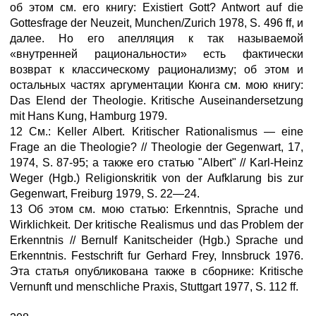
об этом см. его книгу: Existiert Gott? Antwort auf die
Gottesfrage der Neuzeit, Munchen/Zurich 1978, S. 496 ff, и
далее. Но его апелляция к так называемой
«внутренней рациональности» есть фактически
возврат к классическому рационализму; об этом и
остальных частях аргументации Кюнга см. мою книгу:
Das Elend der Theologie. Kritische Auseinandersetzung
mit Hans Kung, Hamburg 1979.
12 См.: Keller Albert. Kritischer Rationalismus — eine
Frage an die Theologie? // Theologie der Gegenwart, 17,
1974, S. 87-95; а также его статью "Albert" // Karl-Heinz
Weger (Hgb.) Religionskritik von der Aufklarung bis zur
Gegenwart, Freiburg 1979, S. 22—24.
13 Об этом см. мою статью: Erkenntnis, Sprache und
Wirklichkeit. Der kritische Realismus und das Problem der
Erkenntnis // Bernulf Kanitscheider (Hgb.) Sprache und
Erkenntnis. Festschrift fur Gerhard Frey, Innsbruck 1976.
Эта статья опубликована также в сборнике: Kritische
Vernunft und menschliche Praxis, Stuttgart 1977, S. 112 ff.