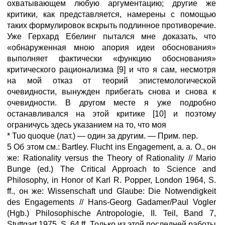
охватывающем любую аргументацию; другие же
критики, как представляется, намерены с помощью
таких формулировок вскрыть подлинное противоречие.
Уже Герхард Ебелинг пытался мне доказать, что
«обнаруженная мною апория идеи обоснования»
выполняет фактически «функцию обоснования»
критического рационализма [9] и что я сам, несмотря
на мой отказ от теорий эпистемологической
очевидности, вынужден прибегать снова и снова к
очевидности. В другом месте я уже подробно
останавливался на этой критике [10] и поэтому
ограничусь здесь указанием на то, что моя
* Tuo quoque (лат.) — один за другим. — Прим. пер.
5 Об этом см.: Bartley. Flucht ins Engagement, a. a. О., он
же: Rationality versus the Theory of Rationality // Mario
Bunge (ed.) The Critical Approach to Science and
Philosophy, in Honor of Karl R. Popper, London 1964, S.
ff., он же: Wissenschaft und Glaube: Die Notwendigkeit
des Engagements // Hans-Georg Gadamer/Paul Vogler
(Hgb.) Philosophische Antropologie, II. Teil, Band 7,
Stuttgart 1975, S. 64 ff. Только из этой последней работы