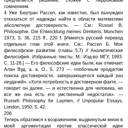
предлагается решение, схожее с пирроновым
сомнением.
4 Уже Бертран Рассел, как известно, был вынужден
отказаться от надежды найти в области математики
абсолютную достоверность. — См.: Russel В.
Philosophie. Die Entwicklung meines Denkens, Munchen
1973, S. 36, 215 ff., 220 f. [Имеется русский перевод
отдельных глав этой книги. См.: Рассел Б. Мое
философское развитие (главы 5,7) // Аналитическая
философия. Избранные тексты. М.: Изд-во МГУ, 1993.
С. 11-28.] — Его философские идеи были, как отмечает
Алан Вуд, а. а. О., S. 273 — «побочным продуктом
поиска достоверности, завершающегося каждый раз
неудачей». «Хотя потребность в достоверном факте, —
говорит он далее, — и естественна для человека, но
все же она есть его умственный недостаток». —
Russell Philosophy for Laymen, // Unpopular Essays,
London, 1950, S. 42.
206
Теперь обратимся к возражениям, выдвинутым мною в
моей аргументации против классической идеи