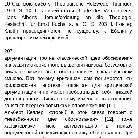
10 См. мою работу: Theologische Holzwege, Tubingen
1973, S. 10 ff. В своей статье: Ende des Vernehmens.
Hans Alberts Herausforderung an die Theologie.
Festschrift fur Ernst Fuchs, а. а. О., S. 203 ff. Гюнтер
Клейн присоединяется, по существу, к Ебелингу,
пренебрегая моей критикой.
207
аргументация против классической идеи обоснования
и в защиту очерченного выше критицизма, безусловно,
никак не может быть обоснованием в классическом
смысле. Вот почему критицизм сам понимается как
философская гипотеза, открытая для критической
аргументации и не может требовать для себя никакой
достоверности. Лишь поэтому у меня есть основание
заняться всерьез попытками опровержения [11].
Альберт Келлер, который в этой связи говорит о
«неизбежности идеи обоснования» [12], тоже
характеризует мою аргументацию в пользу
определенной позиции как попытку обоснования. При