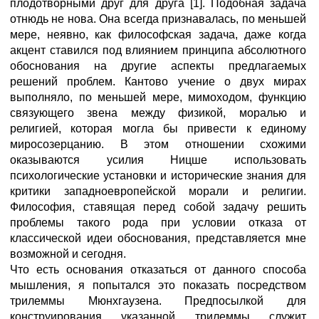
плодотворными друг для друга [1]. Подобная задача
отнюдь не нова. Она всегда признавалась, по меньшей
мере, неявно, как философская задача, даже когда
акцент ставился под влиянием принципа абсолютного
обоснования на другие аспекты предлагаемых
решений проблем. Кантово учение о двух мирах
выполняло, по меньшей мере, мимоходом, функцию
связующего звена между физикой, моралью и
религией, которая могла бы привести к единому
миросозерцанию. В этом отношении схожими
оказываются усилия Ницше использовать
психологические установки и исторические знания для
критики западноевропейской морали и религии.
Философия, ставящая перед собой задачу решить
проблемы такого рода при условии отказа от
классической идеи обоснования, представляется мне
возможной и сегодня.
Что есть основания отказаться от данного способа
мышления, я попытался это показать посредством
трилеммы Мюнхгаузена. Предпосылкой для
конструирования указанной трилеммы служит