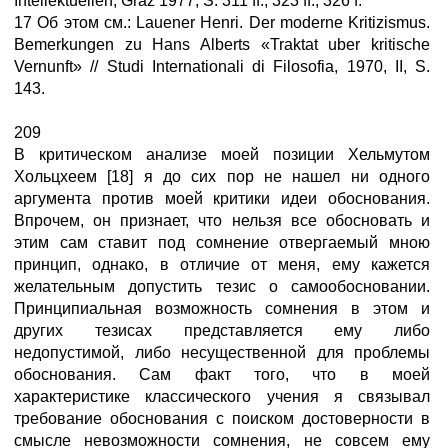
Intellektuellen, Graz 1977, S. 311 ff., 323 ff., 326 f.
17 Об этом см.: Lauener Henri. Der moderne Kritizismus.
Bemerkungen zu Hans Alberts «Traktat uber kritische
Vernunft» // Studi Internationali di Filosofia, 1970, II, S.
143.
209
В критическом анализе моей позиции Хельмутом
Хольцхеем [18] я до сих пор не нашел ни одного
аргумента против моей критики идеи обоснования.
Впрочем, он признает, что нельзя все обосновать и
этим сам ставит под сомнение отвергаемый мною
принцип, однако, в отличие от меня, ему кажется
желательным допустить тезис о самообосновании.
Принципиальная возможность сомнения в этом и
других тезисах представляется ему либо
недопустимой, либо несущественной для проблемы
обоснования. Сам факт того, что в моей
характеристике классического учения я связывал
требование обоснования с поиском достоверности в
смысле невозможности сомнения, не совсем ему