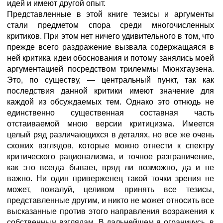
идей и имеют другой опыт.
Представленные в этой книге тезисы и аргументы
стали предметом спора среди многочисленных
критиков. При этом нет ничего удивительного в том, что
прежде всего раздражение вызвала содержащаяся в
ней критика идеи обоснования и потому занялись моей
аргументацией посредством трилеммы Мюнхгаузена.
Это, по существу, — центральный пункт, так как
последствия данной критики имеют значение для
каждой из обсуждаемых тем. Однако это отнюдь не
единственно существенная составная часть
отстаиваемой мною версии критицизма. Имеется
целый ряд различающихся в деталях, но все же очень
схожих взглядов, которые можно отнести к спектру
критического рационализма, и точное разграничение,
как это всегда бывает, вряд ли возможно, да и не
важно. Ни один приверженец такой точки зрения не
может, пожалуй, целиком принять все тезисы,
представленные другим, и никто не может относить все
высказанные против этого направления возражения к
собственным взглядам. В дальнейшем я ограничусь, в