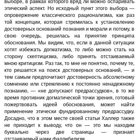
выборе, в рамках которого вряд ли можно оспаривать
этический аспект. Но исходный пункт этого выбора —
опровержение классического рационализма, как раз
той концепции, которая стремилась к установлению
достоверных оснований познания и морали и потому, в
свою очередь, решилась на принятие принципа
обоснования. Мы видим, что, если в данной ситуации
хотят избежать догматизма, то либо можно стать на
сторону скептицизма, либо принять отстаиваемый
мною критицизм. Раз так, то мне не понятно, почему те,
кто решается на поиск достоверных оснований, — и
тем самым предпочитают достоверность абсолютному
сомнению или стремлению к постоянно ненадежному
познанию, — «не допускают предрассудков», в то же
время противник догматической точки зрения, готовый
пожертвовать идеей обоснования, может найти
применение этически фундированному предрассудку.
Досадно, что в этом месте своей статьи Халлер также
не приходит к выводу, что он — это мы находим
буквально через две страницы — признает
отстаиваемый нами фаллибилизм.