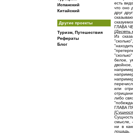
есть вид
Испанский
что оно 
Китайский
друг дру
сказываю
сказуемо
Другие проекты
ГЛАВА Ч
[Десять 
Туризм, Путешествия
Из сказ
Рефераты
"сколько"
Блог
"находит
"претерп
"сколько"
белое, у
двойное, 
наприме
например,
например
перечисл
или отр
отрицани
либо свя
"побежда
ГЛАВА П
[Сущнос
Сущност
смысле, 
ни в как
лошадь.