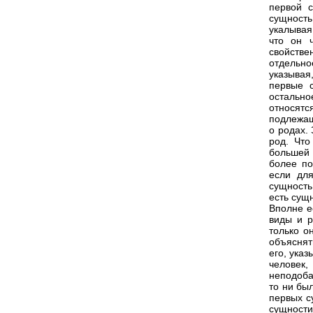
первой с
сущность
укалывая
что он 
свойств
отдельно
указывая
первые с
остально
относятс
подлежащ
о родах.
род. Что
большей 
более по
если дл
сущность
есть сущ
Вполне е
виды и р
только о
объяснят
его, указ
человек,
неподоба
то ни бы
первых с
сущности