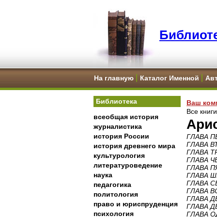
Библиоте
На главную
Каталог Именной
Ав
Библиотека
Ваш ком
Все книг
всеобщая история
Арис
журналистика
история России
ГЛАВА ПЕ
ГЛАВА ВТ
история древнего мира
ГЛАВА ТР
культурология
ГЛАВА ЧЕ
литературоведение
ГЛАВА П
наука
ГЛАВА Ш
ГЛАВА С
педагогика
ГЛАВА В
политология
ГЛАВА Д
право и юриспруденция
ГЛАВА Д
психология
ГЛАВА О