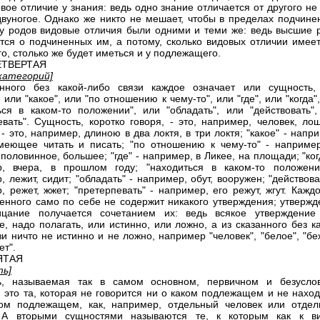
овое отличие у знания: ведь одно знание отличается от другого не
двуногое. Однако же никто не мешает, чтобы в пределах подчине
гу родов видовые отличия были одними и теми же: ведь высшие 
тся о подчиненных им, а потому, сколько видовых отличии имеет
го, столько же будет иметься и у подлежащего.
ЕТВЕРТАЯ
категорий]
анного без какой-либо связи каждое означает или сущность,
, или "какое", или "по отношению к чему-то", или "где", или "когда"
ься в каком-то положении", или "обладать", или "действовать",
евать". Сущность, коротко говоря, - это, например, человек, ло
 - это, например, длиною в два локтя, в три локтя; "какое" - напр
меющее читать и писать; "по отношению к чему-то" - например
половинное, большее; "где" - например, в Ликее, на площади; "ког
р, вчера, в прошлом году; "находиться в каком-то положени
 лежит, сидит; "обладать" - например, обут, вооружен; "действова
, режет, жжет; "претерпевать" - например, его режут, жгут. Кажд
енного само по себе не содержит никакого утверждения; утвержд
ицание получается сочетанием их: ведь всякое утверждение
е, надо полагать, или истинно, или ложно, а из сказанного без к
зи ничто не истинно и не ложно, например "человек", "белое", "бе
ет".
ЯТАЯ
ть]
ь, называемая так в самом основном, первичном и безусло
- это та, которая не говорится ни о каком подлежащем и не нахо
ом подлежащем, как, например, отдельный человек или отдел
 А вторыми сущностями называются те, к которым как к в