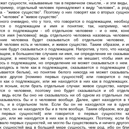
жат сущности, называемые так в первичном смысле, - и эти виды,
пример, отдельный человек принадлежит к виду "человек", а род
да - "живое существо". Поэтому о них говорят как о вторых сущно
 "человек" и "живое существо".
нного очевидно, что у того, что говорится о подлежащем, необхо
ется о подлежащем и имя и понятие; так, например, чел
ется о подлежащем - об отдельном человеке - и о нем, коне
тся имя [человека]: ведь отдельного человека назовешь человек
ение человека будет сказываться об отдельном человеке, 
й человек есть и человек, и живое существо. Таким образом, и и
ние будут сказываться о подлежащем. Напротив, у того, что нахо
ащем, в большинстве случаев ни имя, ни определение не сказыва
ащем; в некоторых же случаях ничто не мешает, чтобы имя ин
ось о подлежащем, но определение не может сказываться о нем. 
аходясь в теле как в подлежащем, сказывается о подлежащем (
ывается белым), но понятие белого никогда не может сказывать
 все другое [помимо первых сущностей] или говорится о пе
х как о подлежащих, или же находится в них как в подлежащих.
ся ясным, если брать отдельные случаи: живое существо, напри
ется о человеке, поэтому оно будет сказываться и об отдел
; ведь если бы оно не сказывалось ни об одном из отдельных лю
казывалось бы и о человеке вообще. Далее, цвет находится в т
ть, и в отдельном теле. Если бы он не находился ни в одно
х тел, он не находился бы и в теле вообще. Таким образом, все д
 первых сущностей] или говорится о первых сущностях к
их, или же находится в них как в подлежащих. Поэтому, если б
вало первых сущностей, не могло бы существовать и ничего другог
х сущностей вид в большей мере сущность, чем род, ибо он бли