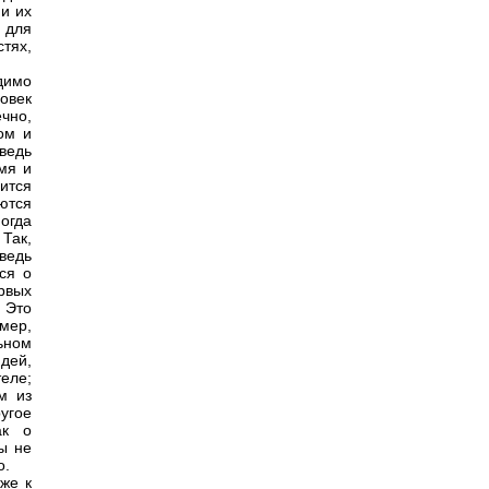
 и их
 для
стях,
димо
овек
чно,
ом и
ведь
мя и
дится
ются
огда
Так,
ведь
ся о
рвых
 Это
мер,
ьном
дей,
еле;
м из
ругое
ак о
ы не
о.
же к