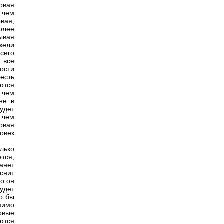
рвая
 чем
ывая,
олее
ывая
жели
сего
 все
ности
 есть
ются
, чем
не в
удет
 чем
рвая
овек
олько
тся,
анет
снит
то он
удет
о бы
омимо
рвые
ются