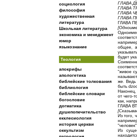
ГЛАВА Д
социология
ГЛАВА Т
философия
ГЛАВА Ч
художественная
ГЛАВА П
литература
ГЛАВА П
[Одноиме
Школьная литература
Одноиме
экономика и менеджмент
соответс
юмор
например
языкознание
общее, а
указывать
будет ука
Теология
Соимен
соответс
апокрифы
"живое с
апологетика
называют
библейские толкования
же. Ведь
быть dzoo
библиология
Наконец,
библейские словари
от чего-
богословие
как, напр
догматика
ГЛАВА В
[Сказыва
душепопечительство
Из того, 
екклесиология
например
история церкви
"человек"
оккультизм
Из суще
находит
патрология