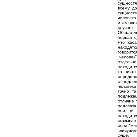
сущностя
всему др
сущносте
человека
и челове
случаях.
Общая че
первая с
Что кас
находят
говоритс
"человек
отдельно
находитс
то ничто
определе
о подлеж
человека
точно та
подлежащ
отличие 
подлежащ
они не 
находит
сказывае
если "жи
"живущего
суше.