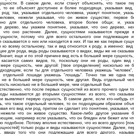
ущности. В самом деле, если станут объяснять, что такое пе
, то ее объяснят доступнее и более подходяще, указывая вид,
 род; так, указывая отдельного человека, укажут понятное, указ
человек, нежели указывая, что он живое существо; первое б
енно для отдельного человека, второе более общи; и, указ
е дерево, мы укажем понятнее, указывая, что оно дерево, не
, что оно растение. Далее, сущностями называются прежде в
ущности, потому что для всего остального они подлежащие и
е сказывается о них или находится в них. И так же как первые сущ
я ко всему остальному, так и вид относится к роду, а именно: вид
ее для рода, ведь роды сказываются о видах, виды же не сказыва
 Значит, еще и по этой причине вид есть в большей мере сущность
 касается самих видов, то, поскольку они не роды, один вид 
мере сущность, чем другой: [твое определение] нисколько не б
дходящим, если ты для отдельного человека укажешь "человек",
я отдельной лошади укажешь "лошадь". Точно так же одна пе
 не в большей мере сущность, чем другая. Ведь отдельный чел
ность нисколько не в большей мере, чем отдельный бык.
стественно, что после первых сущностей из всего прочего одни т
оды называются до вторыми сущностями: из всего, что сказывае
ни выявляют первую сущность. В самом деле, если кто-нибудь ст
ь, что такое отдельный человек, то он подходящим образом объя
ывая его вид или род, притом он сделает это понятнее, указывая, ч
 нежели что он живое существо. Какое-либо другое указание б
ющим, например если указывать, что он бледен или бежит или чт
ло подобное. Потому вполне естественно, что из всего другого [п
ущностей] только роды и виды называются сущностями. Далее, пе
, ввиду того что они подлежащие для всего другого, называ