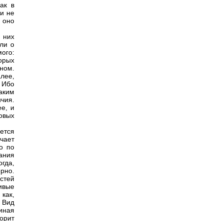
ак в
ти не
 оно
 них
ли о
ого:
орых
чном.
алее,
 Ибо
Таким
чия.
е, и
овых
ется
чает
о по
ания
гда,
ерно.
остей
ивые
 как,
. Вид
 иная
орит