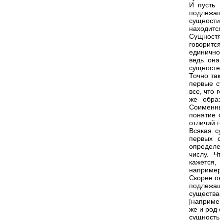
И пусть 
подлежащ
сущности
находится
Сущностя
говоритс
единично
ведь она
сущносте
Точно та
первые с
все, что
же обра
Соименны
понятие 
отличий 
Всякая с
первых 
определе
числу. 
кажется,
например
Скорее о
подлежащ
существа
[наприме
же и род
сущность