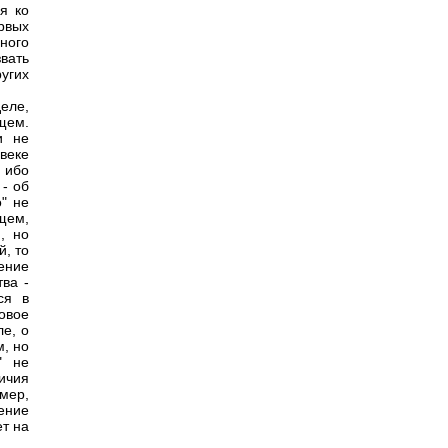
я ко
рвых
ного
звать
ругих
еле,
щем.
и не
веке
 ибо
 - об
" не
ащем,
, но
й, то
ение
ва -
ся в
овое
е, о
м, но
" не
ичия
мер,
ение
ет на