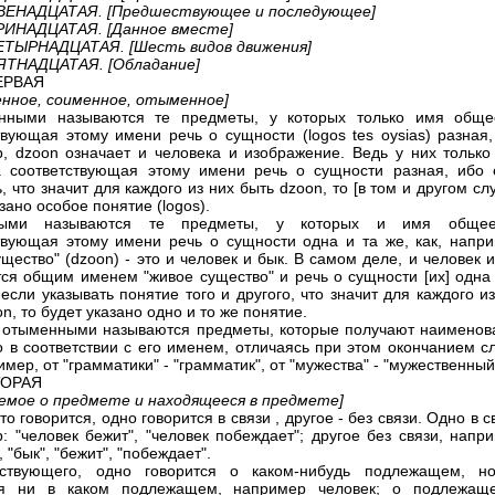
ВЕНАДЦАТАЯ. [Предшествующее и последующее]
РИНАДЦАТАЯ. [Данное вместе]
ЕТЫРНАДЦАТАЯ. [Шесть видов движения]
ЯТНАДЦАТАЯ. [Обладание]
ЕРВАЯ
нное, соименное, отыменное]
нными называются те предметы, у которых только имя обще
твующая этому имени речь о сущности (logos tes oysias) разная,
, dzoon означает и человека и изображение. Ведь у них только
 соответствующая этому имени речь о сущности разная, ибо 
, что значит для каждого из них быть dzoon, то [в том и другом сл
зано особое понятие (logos).
ными называются те предметы, у которых и имя обще
твующая этому имени речь о сущности одна и та же, как, напри
ущество" (dzoon) - это и человек и бык. В самом деле, и человек 
ся общим именем "живое существо" и речь о сущности [их] одна 
 если указывать понятие того и другого, что значит для каждого и
n, то будет указано одно и то же понятие.
 отыменными называются предметы, которые получают наименов
то в соответствии с его именем, отличаясь при этом окончанием с
имер, от "грамматики" - "грамматик", от "мужества" - "мужественный
ТОРАЯ
емое о предмете и находящееся в предмете]
что говорится, одно говорится в связи , другое - без связи. Одно в с
: "человек бежит", "человек побеждает"; другое без связи, напр
, "бык", "бежит", "побеждает".
ствующего, одно говорится о каком-нибудь подлежащем, н
ся ни в каком подлежащем, например человек; о подлежащ