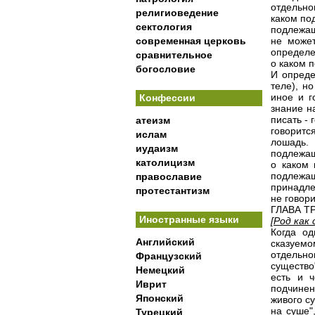
отдельно
религиоведение
каком по
сектология
подлежащ
современная церковь
не может
определе
сравнительное
о каком 
богословие
И опреде
теле), н
иное и г
Конфессии
знание н
писать -
атеизм
говоритс
ислам
лошадь.
иудаизм
подлежащ
католицизм
о каком 
подлежа
православие
принадле
протестантизм
не говори
ГЛАВА Т
Иностранные языки
[Род как
Когда од
Английский
сказуемо
отдельно
Французский
существо
Немецкий
есть и 
Иврит
подчинен
Японский
живого с
на суше"
Турецкий