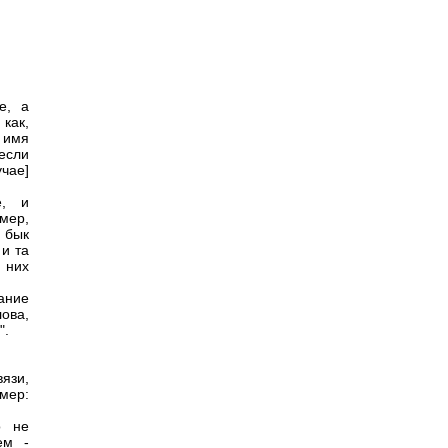
е, а
 как,
 имя
если
учае]
е, и
мер,
и бык
и та
з них
ание
лова,
".
вязи,
имер:
о не
ем -