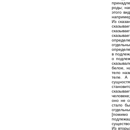
принадле
роды; на
этого ви
например
Из сказа
сказыва
сказыва
сказывае
определ
отдельны
определе
в подлеж
о подлеж
сказывал
белое, н
тело наз
теле. А
сущностя
становит
сказыва
человеке
оно не с
стало бы
отдельны
[помимо
подлежащ
существо
Из вторы