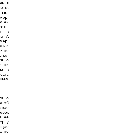
ни в
ом то
тью,
мер,
о ни
сать.
 - в
м. А
мер,
ть и
 и не
ьная
ся о
ся ни
ся в
сать
ащем
ся о
я об
живое
ловек
и не
ер у
вущее
их не