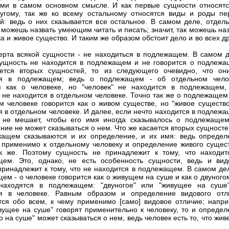
ми в самом основном смысле. И как первые сущности относятс
угому, так же ко всему остальному относятся виды и роды пе
й: ведь о них сказывается все остальное. В самом деле, отдель
 можешь назвать умеющим читать и писать; значит, так можешь на
ка и живое существо. И таким же образом обстоит дело и во всех д
рта всякой сущности - не находиться в подлежащем. В самом д
ущность не находится в подлежащем и не говорится о подлежа
ается вторых сущностей, то из следующего очевидно, что он
ся в подлежащем; ведь о подлежащем - об отдельном чело
я как о человеке, но "человек" не находится в подлежащем,
" не находится в отдельном человеке. Точно так же о подлежащем
м человеке говорится как о живом существе, но "живое существо
я в отдельном человеке. И далее, если нечто находится в подлеж
 не мешает, чтобы его имя иногда сказывалось о подлежащем
ние не может сказываться о нем. Что же касается вторых сущносте
ащем сказываются и их определение, и их имя: ведь определ
 применимо к отдельному человеку и определение живого сущест
к же. Поэтому сущность не принадлежит к тому, что находит
ем. Это, однако, не есть особенность сущности, ведь и вид
принадлежит к тому, что не находится в подлежащем. В самом дел
ем - о человеке говорится как о живущем на суше и как о двуного
находятся в подлежащем: "двуногое" или "живущее на суше
ся в человеке. Равным образом и определение видового отл
тся обо всем, к чему применимо [само] видовое отличие; напри
вущее на суше" говорят применительно к человеку, то и определ
 на суше" может сказываться о нем, ведь человек есть то, что жив