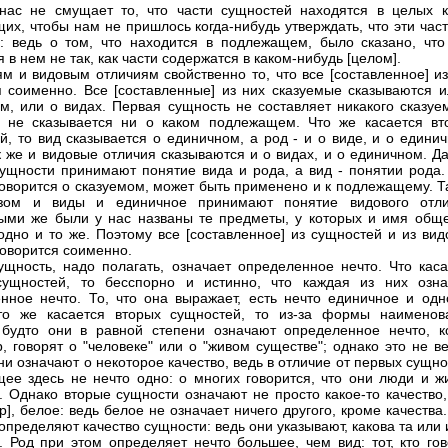
нас не смущает то, что части сущностей находятся в целых к
их, чтобы нам не пришлось когда-нибудь утверждать, что эти час
: ведь о том, что находится в подлежащем, было сказано, что
 в нем не так, как части содержатся в каком-нибудь [целом].
м и видовым отличиям свойственно то, что все [составленное] из
я соименно. Все [составленные] из них сказуемые сказываются и
м, или о видах. Первая сущность не составляет никакого сказуем
 не сказывается ни о каком подлежащем. Что же касается вт
й, то вид сказывается о единичном, а род - и о виде, и о едини
к же и видовые отличия сказываются и о видах, и о единичном. Д
ущности принимают понятие вида и рода, а вид - понятии рода.
 говорится о сказуемом, может быть применено и к подлежащему. 
зом и виды и единичное принимают понятие видового отли
ми же были у нас названы те предметы, у которых и имя обще
одно и то же. Поэтому все [составленное] из сущностей и из вид
говорится соименно.
ущность, надо полагать, означает определенное нечто. Что каса
сущностей, то бесспорно и истинно, что каждая из них озна
нное нечто. То, что она выражает, есть нечто единичное и одн
Что же касается вторых сущностей, то из-за формы наименов
 будто они в равной степени означают определенное нечто, ко
, говорят о "человеке" или о "живом существе"; однако это не в
ни означают о некоторое качество, ведь в отличие от первых сущн
ее здесь не нечто одно: о многих говорится, что они люди и ж
. Однако вторые сущности означают не просто какое-то качество,
р], белое: ведь белое не означает ничего другого, кроме качества
 определяют качество сущности: ведь они указывают, какова та или
. Род при этом определяет нечто большее, чем вид: тот, кто гов