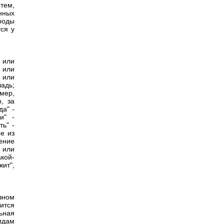
 тем,
нных
роды
ся у
 или
, или
 или
шадь;
имер,
, за
да" -
и" -
ть" -
ое из
ение
 или
акой-
жит",
вном
дится
ьная
идам