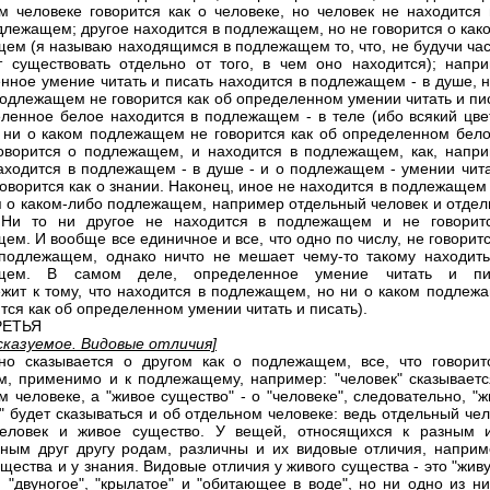
м человеке говорится как о человеке, но человек не находится 
длежащем; другое находится в подлежащем, но не говорится о как
ем (я называю находящимся в подлежащем то, что, не будучи час
 существовать отдельно от того, в чем оно находится); напри
нное умение читать и писать находится в подлежащем - в душе, н
подлежащем не говорится как об определенном умении читать и пи
ленное белое находится в подлежащем - в теле (ибо всякий цвет
о ни о каком подлежащем не говорится как об определенном бело
оворится о подлежащем, и находится в подлежащем, как, напри
аходится в подлежащем - в душе - и о подлежащем - умении чита
 говорится как о знании. Наконец, иное не находится в подлежащем
я о каком-либо подлежащем, например отдельный человек и отдел
 Ни то ни другое не находится в подлежащем и не говорит
ем. И вообще все единичное и все, что одно по числу, не говорит
подлежащем, однако ничто не мешает чему-то такому находить
щем. В самом деле, определенное умение читать и пи
жит к тому, что находится в подлежащем, но ни о каком подлеж
тся как об определенном умении читать и писать).
РЕТЬЯ
 сказуемое. Видовые отличия]
но сказывается о другом как о подлежащем, все, что говорит
м, применимо и к подлежащему, например: "человек" сказываетс
м человеке, а "живое существо" - о "человеке", следовательно, "
" будет сказываться и об отдельном человеке: ведь отдельный че
человек и живое существо. У вещей, относящихся к разным 
ным друг другу родам, различны и их видовые отличия, наприм
ущества и у знания. Видовые отличия у живого существа - это "жи
, "двуногое", "крылатое" и "обитающее в воде", но ни одно из н