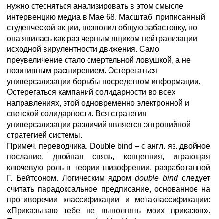
нужно стесняться анализировать в этом смысле
интервенцию медиа в Мае 68. Масштаб, приписанный
студенческой акции, позволил общую забастовку, но
она явилась как раз черным ящиком нейтрализации
исходной вирулентности движения. Само
преувеличение стало смертельной ловушкой, а не
позитивным расширением. Остерегаться
универсализации борьбы посредством информации.
Остерегаться кампаний солидарности во всех
направлениях, этой одновременно электронной и
светской солидарности. Вся стратегия
универсализации различий является энтропийной
стратегией системы.
Примеч. переводчика. Double bind – с англ. яз. двойное
послание, двойная связь, концепция, играющая
ключевую роль в теории шизофрении, разработанной
Г. Бейтсоном. Логическим ядром
double bind
следует
считать парадоксальное предписание, основанное на
противоречии классификации и метаклассификации:
«Приказываю тебе не выполнять моих приказов».