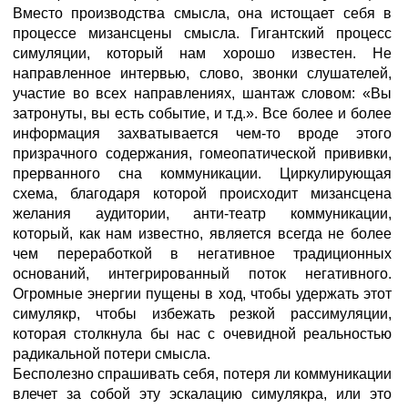
Вместо производства смысла, она истощает себя в
процессе мизансцены смысла. Гигантский процесс
симуляции, который нам хорошо известен. Не
направленное интервью, слово, звонки слушателей,
участие во всех направлениях, шантаж словом: «Вы
затронуты, вы есть событие, и т.д.». Все более и более
информация захватывается чем-то вроде этого
призрачного содержания, гомеопатической прививки,
прерванного сна коммуникации. Циркулирующая
схема, благодаря которой происходит мизансцена
желания аудитории, анти-театр коммуникации,
который, как нам известно, является всегда не более
чем переработкой в негативное традиционных
оснований, интегрированный поток негативного.
Огромные энергии пущены в ход, чтобы удержать этот
симулякр, чтобы избежать резкой рассимуляции,
которая столкнула бы нас с очевидной реальностью
радикальной потери смысла.
Бесполезно спрашивать себя, потеря ли коммуникации
влечет за собой эту эскалацию симулякра, или это