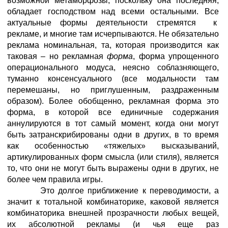
возможной метаморфозы, поскольку она последняя,
обладает господством над всеми остальными. Все
актуальные формы деятельности стремятся к
рекламе, и многие там исчерпываются. Не обязательно
реклама номинальная, та, которая производится как
таковая – но рекламная
форма
, форма упрощенного
операционального модуса, неясно соблазняющего,
туманно консенсуального (все модальности там
перемешаны, но приглушенным, раздраженным
образом). Более обобщенно, рекламная форма это
форма, в которой все единичные содержания
аннулируются в тот самый момент, когда они могут
быть затранскрибированы одни в других, в то время
как особенностью «тяжелых» высказываний,
артикулированных форм смысла (или стиля), является
то, что они не могут быть выражены одни в других, не
более чем правила игры.
Это долгое приближение к переводимости, а
значит к тотальной комбинаторике, каковой является
комбинаторика внешней прозрачности любых вещей,
их абсолютной рекламы (и чья еще раз