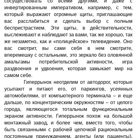
сосуществовать со всеми другими, и даже с
инвертированным императивом, например, с тем,
который выражают огромные щиты, приглашающие
вас расслабиться и сделать выбор с полным
беспристрастием. Эти щиты, в действительности,
выслеживают и наблюдают за вами, так же хорошо, так
же незаметно, как и «полицейское» телевидение. Оно
вас смотрит, вы сами себя в нем смотрите,
вперемешку с остальными, это зеркало без оловянной
амальгамы потребительской активности, игра
раздвоения и удвоения, которая замыкает мир на
самом себе.
Гиперрынок неотделим от автодорог, которые
усыпают и питают его, от паркингов, усеянных
автомобилями, от компьютерного терминала – и еще
дальше, по концентрическим окружностям – от целого
города, являющегося тотальным функциональным
экраном активности. Гиперрынок похож на большой
монтажный завод, и более чем, вместо того, чтобы
быть связанными с рабочей цепочкой рациональным
постоянным принуждением, агенты (или пациенты),