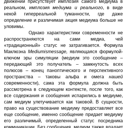
движении присутствует имплозия самого медиума в
реальном, имплозия
медиума и реального
, в виде
некой гиперреальной туманности, где даже
определение и различимая акция медиума больше не
уловимы.
Однако характеристики современности не
распространяются на сами медиа, чей
«традиционный» статус не затрагивается. Формула
Маклюэна
Medium
is
message
,
являющаяся формулой-
ключом эры симуляции (медиум это сообщение –
передающий это получатель – замкнутость всех
полюсов – конец паноптического и перспективного
пространства – таковы альфа и омега
нашей
современности), сама эта формула должна быть
рассмотрена в следующем контексте, после того, как
все содержания и сообщения испарились в медиуме,
сам медиум улетучивается как таковой. В сущности,
право на существование медиуму предоставляет все
еще сообщение, именно сообщение придает медиуму
его различимый, определенный статус посредника
коммуникации. Без сообщения, медиум также впадает