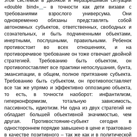
этой системой в двоякой и неразрешимой ситуации
«double bind»
– в точности как дети визави с
требованиями взрослого универсума. Они
одновременно обязаны представлять собой
автономных субъектов, ответственных, свободных и
сознательных, и быть подчиненными объектами,
инертными, послушными, правильными. Ребенок
противостоит во всех отношениях, и на
противоречивое требование он тоже отвечает двойной
стратегией. Требованию быть объектом, он
противопоставляет все практики непослушания, бунта,
эмансипации, в общем, полное притязание субъекта.
Требованию быть субъектом, он противопоставляет
все так же упрямо и эффективно оппозицию объекта,
то есть, в точности наоборот: инфантилизм,
гиперконформизм, тотальную зависимость,
пассивность, идиотизм. Ни одна из двух стратегий не
обладает большей объективной значимостью, чем
другая. Противостояние-субъект сегодня в
одностороннем порядке завышено в цене и трактовано
в качестве позитивного – так же как и в политической