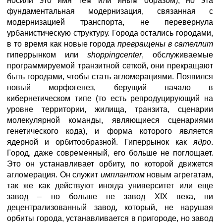
носили это имя тем или иным образом), но эта
фундаментальная модернизация, связанная с
модернизацией транспорта, не перевернула
урбанистическую структуру. Города остались городами,
в то время как новые города
превращены в сателлит
гиперрынком или
shopping
center
, обслуживаемые
программируемой транзитной сеткой, они прекращают
быть городами, чтобы стать агломерациями. Появился
новый морфогенез, берущий начало в
кибернетическом типе (то есть репродуцирующий на
уровне территории, жилища, транзита, сценарии
молекулярной команды, являющиеся сценариями
генетического кода), и форма которого является
ядерной и орбитообразной. Гиперрынок как
ядро
.
Город, даже современный, его больше не поглощает.
Это он устанавливает орбиту, по которой движется
агломерация. Он служит
имплантом
новым агрегатам,
так же как действуют иногда университет или еще
завод – но больше не завод XIX века, ни
децентрализованный завод, который, не нарушая
орбиты города, устанавливается в пригороде, но завод