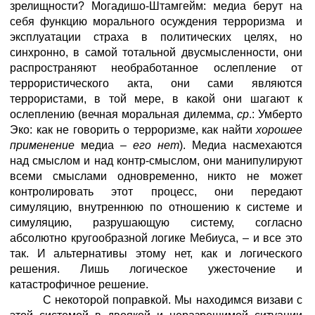
зрелищности? Могадишо-Штамгейм: медиа берут на
себя функцию морального осуждения терроризма и
эксплуатации страха в политических целях, но
синхронно, в самой тотальной двусмысленности, они
распространяют необработанное ослепление от
террористического акта, они сами являются
террористами, в той мере, в какой они шагают к
ослеплению (вечная моральная дилемма,
ср
.: Умберто
Эко: как не говорить о терроризме, как найти
хорошее
применение
медиа –
его нет
). Медиа насмехаются
над смыслом и над контр-смыслом, они манипулируют
всеми смыслами одновременно, никто не может
контролировать этот процесс, они передают
симуляцию, внутреннюю по отношению к системе и
симуляцию, разрушающую систему, согласно
абсолютно кругообразной логике Мебиуса, – и все это
так. И альтернативы этому нет, как и логического
решения. Лишь логическое ужесточение и
катастрофичное решение.
С некоторой поправкой. Мы находимся визави с