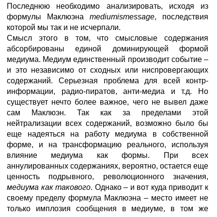
Последнюю необходимо анализировать, исходя из
формулы Маклюэна
medium
is
message
, последствия
которой мы так и не исчерпали.
Смысл этого в том, что смысловые содержания
абсорбированы единой доминирующей формой
медиума. Медиум единственный производит событие –
и это независимо от сходных или ниспровергающих
содержаний. Серьезная проблема для всей контр-
информации, радио-пиратов, анти-медиа и т.д. Но
существует нечто более важное, чего не вывел даже
сам Маклюэн. Так как за пределами этой
нейтрализации всех содержаний, возможно было бы
еще надеяться на работу медиума в собственной
форме, и на трансформацию реального, используя
влияние медиума как формы. При всех
аннулированных содержаниях, вероятно, остается еще
ценность подрывного, революционного значения,
медиума как такового
. Однако – и вот куда приводит к
своему пределу формула Маклюэна – место имеет не
только имплозия сообщения в медиуме, в том же