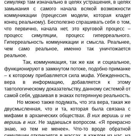
симулякр там изначально в целях устрашения, в целях
замыкания с самого начала всякой возможности
коммуникации (прецессия модели, которая кладет
конец реальному). Бесполезно спрашивать себя о том,
что первично, начала нет, это круговой процесс –
процесс симуляции, процесс гиперреального.
Гиперреальность коммуникации и смысла. Реальнее,
чем само реальное, именно так уничтожается
реальное.
Так, коммуникация, так же как и социальное,
функционируют в замкнутом потоке, подобно приманке
– к которому прибавляется сила
мифа
. Убежденность,
вера в информацию, добавляется к этому
тавтологическому доказательству, данному системой от
самой себя, удваивая в знаках потерянную реальность.
Но можно также подумать, что эта вера, такая же
двусмысленная, что и та, которая была связана с
мифами в архаических обществах.
В них веришь и не
веришь в них
. Не задаешься вопросом. «Я прекрасно
знаю, но тем не менее». Что-то вроде обратной
симуляции откликается в массах, в каждом из нас, на