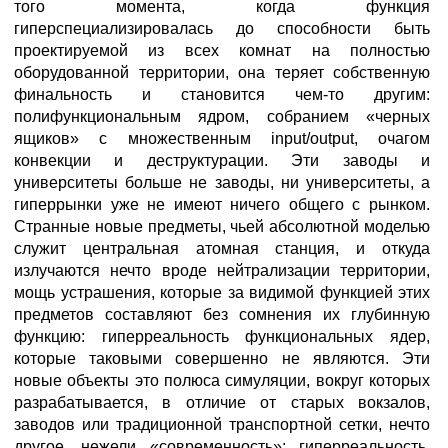
того момента, когда функция
гиперспециализировалась до способности быть
проектируемой из всех комнат на полностью
оборудованной территории, она теряет собственную
финальность и становится чем-то другим:
полифункциональным ядром, собранием «черных
ящиков» с множественным input/output, очагом
конвекции и деструктурации. Эти заводы и
университеты больше не заводы, ни университеты, а
гиперрынки уже не имеют ничего общего с рынком.
Странные новые предметы, чьей абсолютной моделью
служит центральная атомная станция, и откуда
излучаются нечто вроде нейтрализации территории,
мощь устрашения, которые за видимой функцией этих
предметов составляют без сомнения их глубинную
функцию: гиперреальность функциональных ядер,
которые таковыми совершенно не являются. Эти
новые объекты это полюса симуляции, вокруг которых
разрабатывается, в отличие от старых вокзалов,
заводов или традиционной транспортной сетки, нечто
другое, нежели «современность»: гиперреальность,