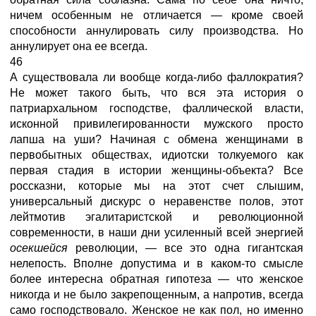
ничем особенным не отличается — кроме своей
способности аннулировать силу производства. Но
аннулирует она ее всегда.
46
А существовала ли вообще когда-либо фаллократия?
Не может такого быть, что вся эта история о
патриархальном господстве, фаллической власти,
исконной привилегированности мужского просто
лапша на уши? Начиная с обмена женщинами в
первобытных обществах, идиотски толкуемого как
первая стадия в истории женщины-объекта? Все
россказни, которые мы на этот счет слышим,
универсальный дискурс о неравенстве полов, этот
лейтмотив эгалитаристской и революционной
современности, в наши дни усиленный всей энергией
осекшейся
революции, — все это одна гигантская
нелепость. Вполне допустима и в каком-то смысле
более интересна обратная гипотеза — что женское
никогда и не было закрепощенным, а напротив, всегда
само господствовало. Женское не как пол, но именно