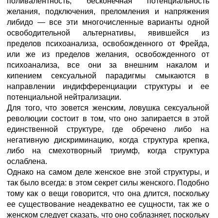
поливалентность, бесконечная потенциальность
желания, подключения, преломления и напряжения
либидо — все эти многочисленные варианты одной
освободительной альтернативы, явившейся из
пределов психоанализа, освобожденного от Фрейда,
или же из пределов желания, освобожденного от
психоанализа, все они за внешним накалом и
кипением сексуальной парадигмы смыкаются в
направлении индифференциации структуры и ее
потенциальной нейтрализации.
Для того, что зовется женским, ловушка сексуальной
революции состоит в том, что оно запирается в этой
единственной структуре, где обречено либо на
негативную дискриминацию, когда структура крепка,
либо на смехотворный триумф, когда структура
ослаблена.
Однако на самом деле женское вне этой структуры, и
так было всегда: в этом секрет силы женского. Подобно
тому как о вещи говорится, что она длится, поскольку
ее существование неадекватно ее сущности, так же о
женском следует сказать, что оно соблазняет, поскольку