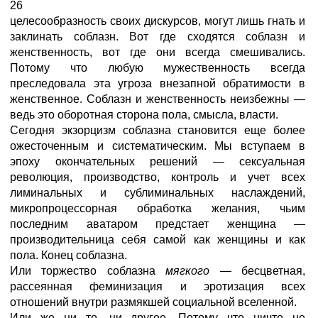
26
целесообразность своих дискурсов, могут лишь гнать и
заклинать соблазн. Вот где сходятся соблазн и
женственность, вот где они всегда смешивались.
Потому что любую мужественность всегда
преследовала эта угроза внезапной обратимости в
женственное. Соблазн и женственность неизбежны —
ведь это оборотная сторона пола, смысла, власти.
Сегодня экзорцизм соблазна становится еще более
ожесточенным и систематическим. Мы вступаем в
эпоху окончательных решений — сексуальная
революция, производство, контроль и учет всех
лиминальных и сублиминальных наслаждений,
микропроцессорная обработка желания, чьим
последним аватаром предстает женщина —
производительница себя самой как женщины и как
пола. Конец соблазна.
Или торжество соблазна
мягкого —
бесцветная,
рассеянная феминизация и эротизация всех
отношений внутри размякшей социальной вселенной.
Или же ни то, ни другое. Потому что ничто не