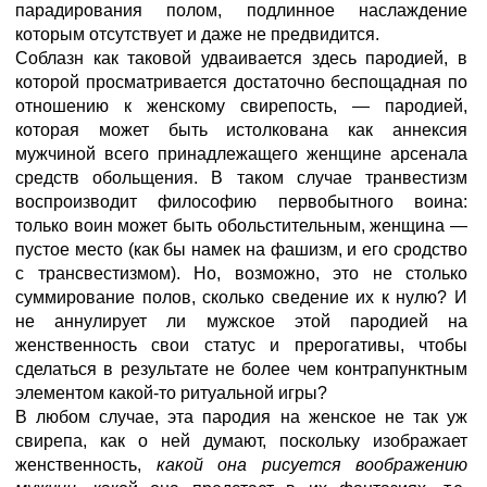
парадирования полом, подлинное наслаждение
которым отсутствует и даже не предвидится.
Соблазн как таковой удваивается здесь пародией, в
которой просматривается достаточно беспощадная по
отношению к женскому свирепость, — пародией,
которая может быть истолкована как аннексия
мужчиной всего принадлежащего женщине арсенала
средств обольщения. В таком случае транвестизм
воспроизводит философию первобытного воина:
только воин может быть обольстительным, женщина —
пустое место (как бы намек на фашизм, и его сродство
с трансвестизмом). Но, возможно, это не столько
суммирование полов, сколько сведение их к нулю? И
не аннулирует ли мужское этой пародией на
женственность свои статус и прерогативы, чтобы
сделаться в результате не более чем контрапунктным
элементом какой-то ритуальной игры?
В любом случае, эта пародия на женское не так уж
свирепа, как о ней думают, поскольку изображает
женственность,
какой она рисуется воображению