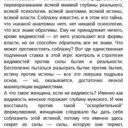
переворачивании всякой мнимой глубины реального,
всякой психологии, всякой анатомии, всякой истины,
всякой власти. Соблазну известно, и в этом его тайна,
что
никакой анатомии нет,
нет никакой психологии,
что все знаки обратимы. Ему не принадлежит ничего,
кроме видимостей — от него ускользают все формы
власти, но он способен
обратить все
ее знаки. Что
может противостоять соблазну? Вот где единственная
подлинная ставка в этой игре: контроль и стратегия
видимостей против силы бытия и реальности.
Бесполезно пытаться разыграть бытие против бытия,
истину против истины — все это ловушка подрыва
основ, — но, оказывается, достаточно
легкой
манипуляции видимостями.
А что такое женщина, если не видимость? Именно как
видимость женское поражает глубину мужского. И чем
восставать против такой "оскорбительной"
формулировки, женщинам следовало бы дать себя
соблазнить этой истиной, потому что именно здесь
секрет их силы — силы, которую они теряют,