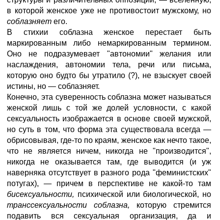
в которой женское уже не противостоит мужскому, но
соблазняет
его.
В стихии соблазна женское перестает быть
маркированным либо немаркированным термином.
Оно не подразумевает "автономии" желания или
наслаждения, автономии тела, речи или письма,
которую оно будто бы утратило (?), не взыскует своей
истины, но — соблазняет.
Конечно, эта суверенность соблазна может называться
женской лишь с той же долей условности, с какой
сексуальность изображается в основе своей мужской,
но суть в том, что форма эта существовала всегда —
обрисовывая, где-то по краям, женское как нечто такое,
что не является ничем, никогда не "производится",
никогда не оказывается там, где выводится (и уж
наверняка отсутствует в разного рода "феминистских"
потугах), — причем в перспективе не какой-то там
бисексуальности,
психической или биологической, но
транссексуальности соблазна,
которую стремится
подавить вся сексуальная организация, да и