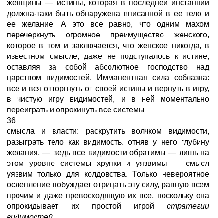
женщины — истины, которая в последней инстанции
должна-таки быть обнаружена вписанной в ее тело и
ее желание. А это все равно, что одним махом
перечеркнуть огромное преимущество женского,
которое в том и заключается, что женское никогда, в
известном смысле, даже не подступалось к истине,
оставляя за собой абсолютное господство над
царством видимостей. Имманентная сила соблазна:
все и вся отторгнуть от своей истины и вернуть в игру,
в чистую игру видимостей, и в ней моментально
переиграть и опрокинуть все системы
36
смысла и власти: раскрутить волчком видимости,
разыграть тело как видимость, отняв у него глубину
желания, — ведь все видимости обратимы — лишь на
этом уровне системы хрупки и уязвимы — смысл
уязвим только для колдовства. Только невероятное
ослепление побуждает отрицать эту силу, равную всем
прочим и даже превосходящую их все, поскольку она
опрокидывает их простой игрой
стратегии
видимостей.