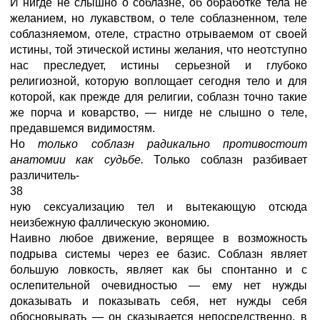
И нигде не слышно о соблазне, об обработке тела не
желанием, но лукавством, о теле соблазненном, теле
соблазняемом, отеле, страстно отрываемом от своей
истины, той этической истины желания, что неотступно
нас преследует, истины серьезной и глубоко
религиозной, которую воплощает сегодня тело и для
которой, как прежде для религии, соблазн точно такие
же порча и коварство, — нигде не слышно о теле,
предавшемся видимостям.
Но
только соблазн радикально противостоит
анатомии как судьбе.
Только соблазн разбивает
различитель-
38
ную сексуализацию тел и вытекающую отсюда
неизбежную фаллическую экономию.
Наивно любое движение, верящее в возможность
подрыва системы через ее базис. Соблазн являет
большую ловкость, являет как бы спонтанно и с
ослепительной очевидностью — ему нет нужды
доказывать и показывать себя, нет нужды себя
обосновывать — он сказывается непосредственно, в