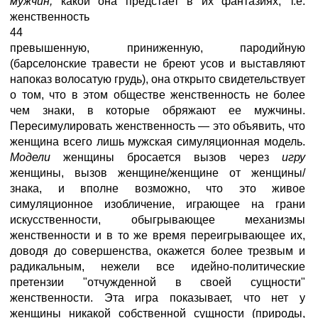
мужчин,
какой она предстает в их фантазиях, т.е.
женственность
44
превышенную, приниженную, пародийную
(барселонские травести не бреют усов и выставляют
напоказ волосатую грудь), она открыто свидетельствует
о том, что в этом обществе женственность не более
чем знаки, в которые обряжают ее мужчины.
Пересимулировать женственность — это объявить, что
женщина всего лишь мужская симуляционная модель.
Модели
женщины бросается вызов через
игру
женщины, вызов женщине/женщине от женщины/
знака, и вполне возможно, что это живое
симуляционное изобличение, играющее на грани
искусственности, обыгрывающее механизмы
женственности и в то же время переигрывающее их,
доводя до совершенства, окажется более трезвым и
радикальным, нежели все идейно-политические
претензии "отчужденной в своей сущности"
женственности. Эта игра показывает, что нет у
женщины никакой собственной сущности (природы,