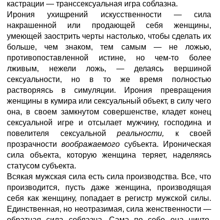
кастрации — транссексуальная игра соблазна.
Ирония ухищрений искусственности — сила
накрашенной или продающей себя женщины,
умеющей заострить черты настолько, чтобы сделать их
больше, чем знаком, тем самым — не ложью,
противопоставленной истине, но чем-то более
лживым, нежели ложь, — делаясь вершиной
сексуальности, но в то же время полностью
растворяясь в симуляции. Ирония превращения
женщины в кумира или сексуальный объект, в силу чего
она, в своем замкнутом совершенстве, кладет конец
сексуальной игре и отсылает мужчину, господина и
повелителя сексуальной
реальности,
к своей
прозрачности
воображаемого
субъекта. Ироническая
сила объекта, которую женщина теряет, наделяясь
статусом субъекта.
Всякая мужская сила есть сила производства. Все, что
производится, пусть даже женщина, производящая
себя как женщину, попадает в регистр мужской силы.
Единственная, но неотразимая, сила женственности —
обратная сила соблазна. Сама по себе она ничто,