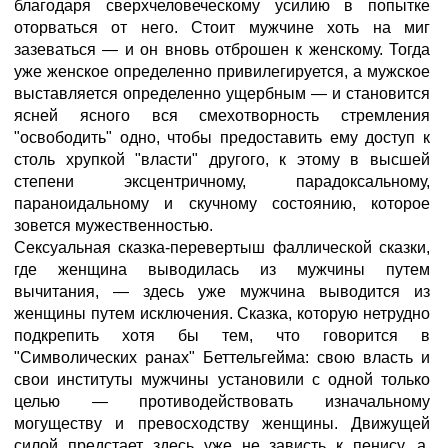
благодаря сверхчеловеческому усилию в попытке
оторваться от него. Стоит мужчине хоть на миг
зазеваться — и он вновь отброшен к женскому. Тогда
уже женское определенно привилегируется, а мужское
выставляется определенно ущербным — и становится
ясней ясного вся смехотворность стремления
"освободить" одно, чтобы предоставить ему доступ к
столь хрупкой "власти" другого, к этому в высшей
степени эксцентричному, парадоксальному,
параноидальному и скучному состоянию, которое
зовется мужественностью.
Сексуальная сказка-перевертыш фаллической сказки,
где женщина выводилась из мужчины путем
вычитания, — здесь уже мужчина выводится из
женщины путем исключения. Сказка, которую нетрудно
подкрепить хотя бы тем, что говорится в
"Символических ранах" Беттельгейма: свою власть и
свои институты мужчины установили с одной только
целью — противодействовать изначальному
могуществу и превосходству женщины. Движущей
силой предстает здесь уже не зависть к пенису, а,