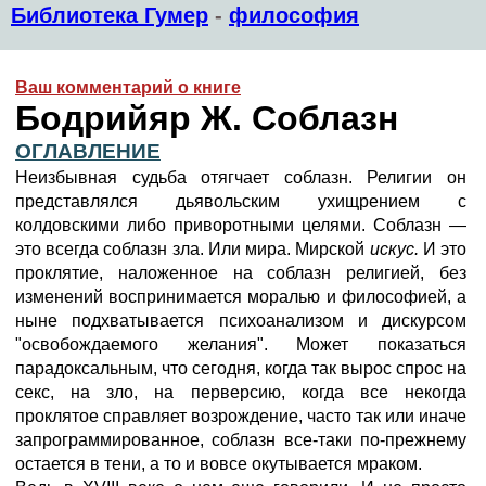
Библиотека Гумер
-
философия
Ваш комментарий о книге
Бодрийяр Ж. Соблазн
ОГЛАВЛЕНИЕ
Неизбывная судьба отягчает соблазн. Религии он
представлялся дьявольским ухищрением с
колдовскими либо приворотными целями. Соблазн —
это всегда соблазн зла. Или мира. Мирской
искус.
И это
проклятие, наложенное на соблазн религией, без
изменений воспринимается моралью и философией, а
ныне подхватывается психоанализом и дискурсом
"освобождаемого желания". Может показаться
парадоксальным, что сегодня, когда так вырос спрос на
секс, на зло, на перверсию, когда все некогда
проклятое справляет возрождение, часто так или иначе
запрограммированное, соблазн все-таки по-прежнему
остается в тени, а то и вовсе окутывается мраком.