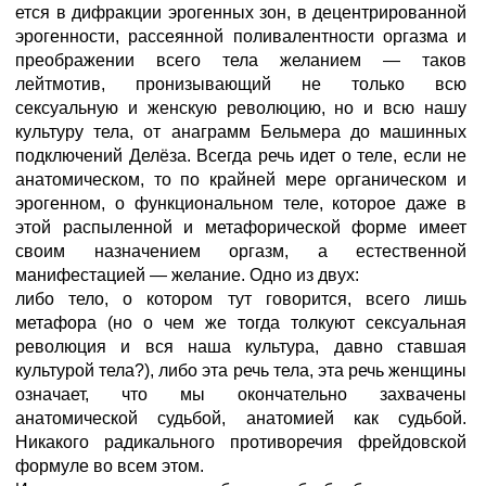
ется в дифракции эрогенных зон, в децентрированной
эрогенности, рассеянной поливалентности оргазма и
преображении всего тела желанием — таков
лейтмотив, пронизывающий не только всю
сексуальную и женскую революцию, но и всю нашу
культуру тела, от анаграмм Бельмера до машинных
подключений Делёза. Всегда речь идет о теле, если не
анатомическом, то по крайней мере органическом и
эрогенном, о функциональном теле, которое даже в
этой распыленной и метафорической форме имеет
своим назначением оргазм, а естественной
манифестацией — желание. Одно из двух:
либо тело, о котором тут говорится, всего лишь
метафора (но о чем же тогда толкуют сексуальная
революция и вся наша культура, давно ставшая
культурой тела?), либо эта речь тела, эта речь женщины
означает, что мы окончательно захвачены
анатомической судьбой, анатомией как судьбой.
Никакого радикального противоречия фрейдовской
формуле во всем этом.