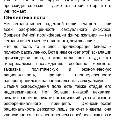
превзойдет соблазн — даже тот строй, который его
уничтожает.
I Эклиптика пола
Нет сегодня менее надежной вещи, чем пол — при
всей раскрепощенности сексуального дискурса.
Вопреки буйной пролиферации фигур желания — нет
сегодня ничего менее надежного, чем желание.
Что до пола, то и здесь пролиферация близка к
полному распылению. Вот в чем секрет этой эскалации
производства пола, знаков пола, вот откуда этот
гиперреализм наслаждения, особенно женского:
захватив политическую и экономическую
рациональность, принцип неопределенности
распространился и на рациональность сексуальную.
Стадия освобождения пола есть также стадия его
индетерминации. Нет больше никакой нехватки,
никаких запретов, никаких ограничений: утрата всякого
референциального принципа. Экономическая
рациональность держится лишь за счет нищеты, она
улетучивается с осуществлением своей цели, как раз и