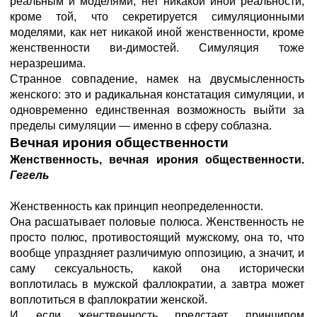
реальным и моделями, нет никакой иной реальности,
кроме той, что секретируется симуляционными
моделями, как нет никакой иной женственности, кроме
женственности ви-димостей. Симуляция тоже
неразрешима.
Странное совпадение, намек на двусмысленность
женского: это и радикальная констатация симуляции, и
одновременно единственная возможность выйти за
пределы симуляции — именно в сферу соблазна.
Вечная ирония общественности
Женственность, вечная ирония общественности.
Гегель
Женственность как принцип неопределенности.
Она расшатывает половые полюса. Женственность не
просто полюс, противостоящий мужскому, она то, что
вообще упраздняет различимую оппозицию, а значит, и
саму сексуальность, какой она исторически
воплотилась в мужской фаллократии, а завтра может
воплотиться в фаплократии женской.
И если женственность предстает принципом