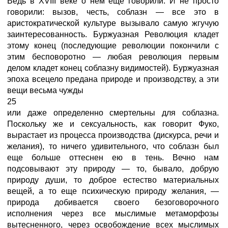
Ведь в XVIII веке о нем еще говорили. И не просто
говорили: вызов, честь, соблазн — все это в
аристократической культуре вызывало самую жгучую
заинтересованность. Буржуазная Революция кладет
этому конец (последующие революции покончили с
этим бесповоротно — любая революция первым
делом кладет конец соблазну видимостей). Буржуазная
эпоха всецело предана природе и производству, а эти
вещи весьма чужды
25
или даже определенно смертельны для соблазна.
Поскольку же и сексуальность, как говорит Фуко,
вырастает из процесса производства (дискурса, речи и
желания), то ничего удивительного, что соблазн был
еще больше оттеснен ею в тень. Вечно нам
подсовывают эту природу — то, бывало, добрую
природу души, то доброе естество материальных
вещей, а то еще психическую природу желания, —
природа добивается своего безоговорочного
исполнения через все мыслимые метаморфозы
вытесненного, через освобождение всех мыслимых