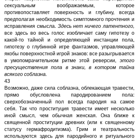
сексуальным
воображаемым, которое
противопоставляет поверхность и глубину, всегда
предполагая необходимость симптомного прочтения и
исправления смысла.
Здесь нет ничего латентного,
все здесь во весь голос изобличает саму гипотезу о
какой-то тайной и определяющей инстанции пола,
гипотезу о глубинной игре фантазмов, управляющей
якобы поверхностной игрой знаков: все разыгрывается
в умопомрачительном ритме этой реверсии,
этого
пресуществления пола в знаки, в котором тайна
всякого соблазна.
43
Возможно, даже сила соблазна, облекающая травести,
прямо обусловлена пародированием пола:
сверхобозначенный пол всегда пародия на самое
себя. Так что проституция травести имеет несколько
иной смысл, чем обычная женская. Она ближе к
священной проституции древних (или к священному
статусу гермафродитизма). Грим и театральность
используются здесь для пародийного и ритуального