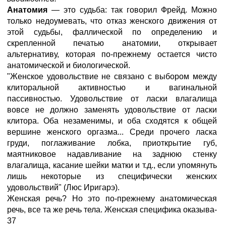
Анатомия
— это судьба: так говорил Фрейд. Можно
только недоумевать, что отказ женского движения от
этой судьбы, фаллической по определению и
скрепленной печатью анатомии, открывает
альтернативу, которая по-прежнему остается чисто
анатомической и биологической.
"Женское удовольствие не связано с выбором между
клиторальной активностью и вагинальной
пассивностью. Удовольствие от ласки влагалища
вовсе не должно заменять удовольствие от ласки
клитора. Оба незаменимы, и оба сходятся к общей
вершине женского оргазма... Среди прочего ласка
груди, поглаживание лобка, приоткрытие губ,
маятниковое надавливание на заднюю стенку
влагалища, касание шейки матки и т.д., если упомянуть
лишь некоторые из специфически женских
удовольствий" (Люс Иригарэ).
Женская речь? Но это по-прежнему анатомическая
речь, все та же речь тела. Женская специфика оказыва-
37