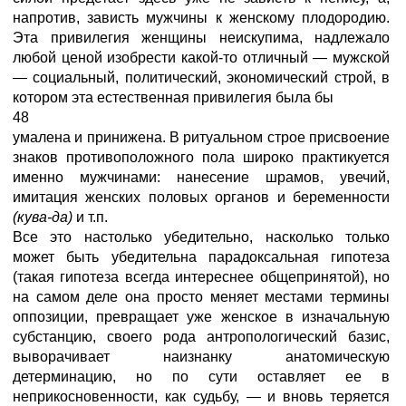
напротив, зависть мужчины к женскому плодородию.
Эта привилегия женщины неискупима, надлежало
любой ценой изобрести какой-то отличный — мужской
— социальный, политический, экономический строй, в
котором эта естественная привилегия была бы
48
умалена и принижена. В ритуальном строе присвоение
знаков противоположного пола широко практикуется
именно мужчинами: нанесение шрамов, увечий,
имитация женских половых органов и беременности
(кува-да)
и т.п.
Все это настолько убедительно, насколько только
может быть убедительна парадоксальная гипотеза
(такая гипотеза всегда интереснее общепринятой), но
на самом деле она просто меняет местами термины
оппозиции, превращает уже женское в изначальную
субстанцию, своего рода антропологический базис,
выворачивает наизнанку анатомическую
детерминацию, но по сути оставляет ее в
неприкосновенности, как судьбу, — и вновь теряется