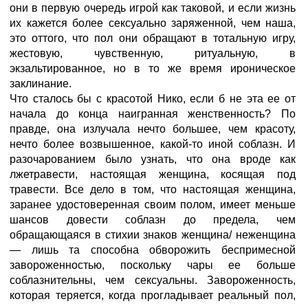
они в первую очередь игрой как таковой, и если жизнь
их кажется более сексуально заряженной, чем наша,
это оттого, что пол они обращают в тотальную игру,
жестовую, чувственную, ритуальную, в
экзальтированное, но в то же время ироническое
заклинание.
Что сталось бы с красотой Нико, если б не эта ее от
начала до конца наигранная женственность? По
правде, она излучала нечто большее, чем красоту,
нечто более возвышенное, какой-то иной соблазн. И
разочарованием было узнать, что она вроде как
лжетравести, настоящая женщина, косящая под
травести. Все дело в том, что настоящая женщина,
заранее удостоверенная своим полом, имеет меньше
шансов довести соблазн до предела, чем
обращающаяся в стихии знаков женщина/ неженщина
— лишь та способна обворожить беспримесной
завороженностью, поскольку чары ее больше
соблазнительны, чем сексуальны. Завороженность,
которая теряется, когда прогладывает реальный пол,