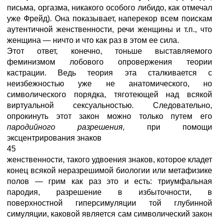
письма, оргазма, никакого особого либидо, как отмечал
уже Фрейд). Она показывает, наперекор всем поискам
аутентичной женственности, речи женщины и т.п., что
женщина — ничто и что как раз в этом ее сила.
Этот ответ, конечно, тоньше выставляемого
феминизмом лобового опровержения теории
кастрации. Ведь теория эта сталкивается с
неизбежностью уже не анатомического, но
символического порядка, тяготеющей над всякой
виртуальной сексуальностью. Следовательно,
опрокинуть этот закон можно только путем его
пародийного разрешения,
при помощи
эксцентрирования знаков
45
женственности, такого удвоения знаков, которое кладет
конец всякой неразрешимой биологии или метафизике
полов — грим как раз это и есть: триумфальная
пародия, разрешение в избыточности, в
поверхностной гиперсимуляции той глубинной
симуляции, каковой является сам символический закон