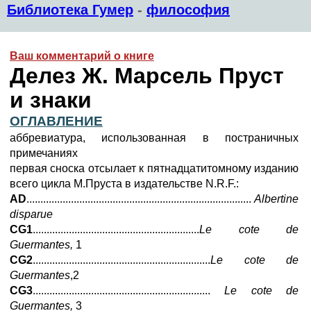
Библиотека Гумер
-
философия
Ваш комментарий о книге
Делез Ж. Марсель Пруст
и знаки
ОГЛАВЛЕНИЕ
аббревиатура, использованная в постраничных
примечаниях
первая сноска отсылает к пятнадцатитомному изданию
всего цикла М.Пруста в издательстве N.R.F.:
AD
.................................................................................
Albertine
disparue
CG1
............................................................
Le cote de
Guermantes,
1
CG2
................................................................
Le cote de
Guermantes
,2
CG3
................................................................
Le cote de
Guermantes,
3