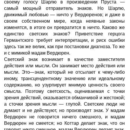
своему голосу Шарлю в произведении Пруста —
самый мощный отправитель знаков. Но Шарлю,
движимый любовью — ничто у Вердюренов; и даже в
своем собственном мире, когда неявные законы
изменятся, в итоге он превратится в ничто. Каково же
единство светских знаков? Приветствие герцога
Германтского требует интерпретации, и риск ошибки
здесь так же велик, как при постановки диагноза. То же
и с мимикой мадам Вердюрен.
Светский знак возникает в качестве заместителя
действия или мысли. Он занимает место действия или
мысли. Это—знак, который не отсылает к чему-либо
иному, трансцендентному значению или идеальному
содержанию, но узурпирует мнимую ценность своего
смысла. Поэтому светскость, оцениваемая с точки
зрения действий, оказывается обманчивой и жестокой;
а сточки зрения мысли — глупой. Светские люди не
думают и не действуют, но производят знак. У мадам
Вердюрен не говорится ничего смешного, и мадам
Вердюрен не смеется; но Коттар делает знак, что он
говорит нечто смешное, мадам Вердюрен делает знак,