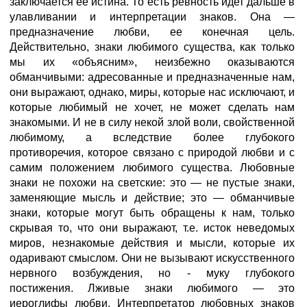
заключается ее истина. То есть ревность идет дальше в
улавливании и интерпретации знаков. Она —
предназначение любви, ее конечная цель.
Действительно, знаки любимого существа, как только
мы их «объясним», неизбежно оказываются
обманчивыми: адресованные и предназначенные нам,
они выражают, однако, миры, которые нас исключают, и
которые любимый не хочет, не может сделать нам
знакомыми. И не в силу некой злой воли, свойственной
любимому, а вследствие более глубокого
противоречия, которое связано с природой любви и с
самим положением любимого существа. Любовные
знаки не похожи на светские: это — не пустые знаки,
заменяющие мысль и действие; это — обманчивые
знаки, которые могут быть обращены к нам, только
скрывая то, что они выражают, т.е. исток неведомых
миров, незнакомые действия и мысли, которые их
одаривают смыслом. Они не вызывают искусственного
нервного возбуждения, но - муку глубокого
постижения. Лживые знаки любимого — это
иероглифы любви. Интерпретатор любовных знаков