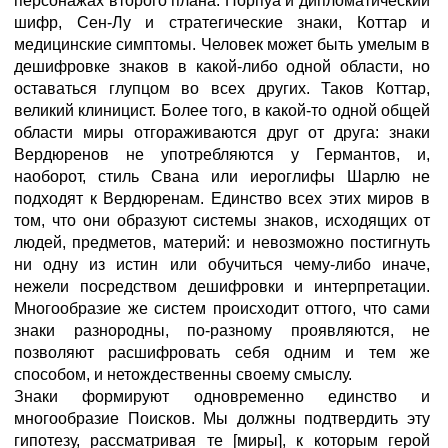
персонажах второго плана: Норпуа и дипломатический
шифр, Сен-Лу и стратегические знаки, Коттар и
медицинские симптомы. Человек может быть умелым в
дешифровке знаков в какой-либо одной области, но
оставаться глупцом во всех других. Таков Коттар,
великий клиницист. Более того, в какой-то одной общей
области миры отгораживаются друг от друга: знаки
Вердюренов не употребляются у Германтов, и,
наоборот, стиль Свана или иероглифы Шарлю не
подходят к Вердюренам. Единство всех этих миров в
том, что они образуют системы знаков, исходящих от
людей, предметов, материй: и невозможно постигнуть
ни одну из истин или обучиться чему-либо иначе,
нежели посредством дешифровки и интерпретации.
Многообразие же систем происходит оттого, что сами
знаки разнородны, по-разному проявляются, не
позволяют расшифровать себя одним и тем же
способом, и нетождественны своему смыслу.
Знаки формируют одновременно единство и
многообразие Поисков. Мы должны подтвердить эту
гипотезу, рассматривая те [миры], к которым герой