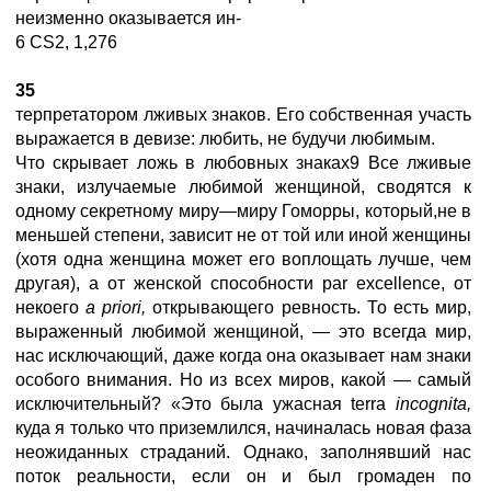
неизменно оказывается ин-
6 CS2, 1,276
35
терпретатором лживых знаков. Его собственная участь
выражается в девизе: любить, не будучи любимым.
Что скрывает ложь в любовных знаках9 Все лживые
знаки, излучаемые любимой женщиной, сводятся к
одному секретному миру—миру Гоморры, который,не в
меньшей степени, зависит не от той или иной женщины
(хотя одна женщина может его воплощать лучше, чем
другая), а от женской способности par excellence, от
некоего
a
priori,
открывающего ревность. То есть мир,
выраженный любимой женщиной, — это всегда мир,
нас исключающий, даже когда она оказывает нам знаки
особого внимания. Но из всех миров, какой — самый
исключительный? «Это была ужасная terra
incognita,
куда я только что приземлился, начиналась новая фаза
неожиданных страданий. Однако, заполнявший нас
поток реальности, если он и был громаден по