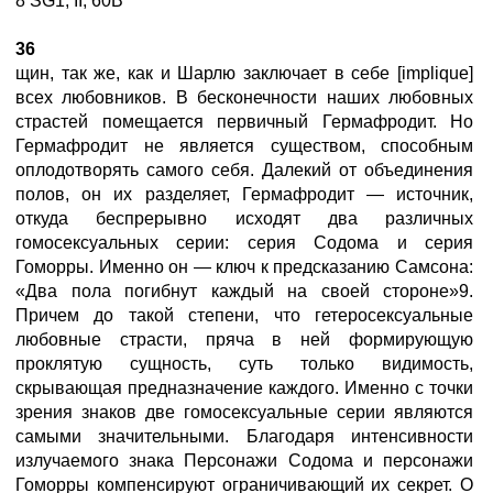
8 SG1, II, 60В
36
щин, так же, как и Шарлю заключает в себе [implique]
всех любовников. В бесконечности наших любовных
страстей помещается первичный Гермафродит. Но
Гермафродит не является существом, способным
оплодотворять самого себя. Далекий от объединения
полов, он их разделяет, Гермафродит — источник,
откуда беспрерывно исходят два различных
гомосексуальных серии: серия Содома и серия
Гоморры. Именно он — ключ к предсказанию Самсона:
«Два пола погибнут каждый на своей стороне»9.
Причем до такой степени, что гетеросексуальные
любовные страсти, пряча в ней формирующую
проклятую сущность, суть только видимость,
скрывающая предназначение каждого. Именно с точки
зрения знаков две гомосексуальные серии являются
самыми значительными. Благодаря интенсивности
излучаемого знака Персонажи Содома и персонажи
Гоморры компенсируют ограничивающий их секрет. О