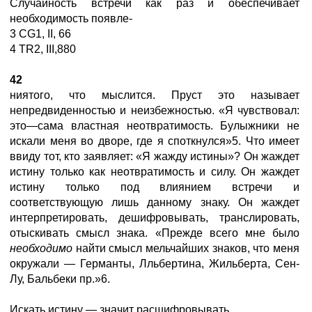
Случайность встречи как раз и обеспечивает
необходимость появле-
3 СG1, II, 66
4 TR2, III,880
42
ниятого, что мыслится. Пруст это называет
непредвиденностью и неизбежностью. «Я чувствовал:
это—сама властная неотвратимость. Булыжники не
искали меня во дворе, где я споткнулся»5. Что имеет
ввиду тот, кто заявляет: «Я жажду истины»? Он жаждет
истину только как неотвратимость и силу. Он жаждет
истину только под влиянием встречи и
соответствующую лишь данному знаку. Он жаждет
интерпретировать, дешифровывать, транслировать,
отыскивать смысл знака. «Прежде всего мне было
необходимо
найти смысл мельчайших знаков, что меня
окружали — Германты, Лльбертина, Жильберта, Сен-
Лу, Бальбеки пр.»6.
Искать истину — значит расшифровывать,