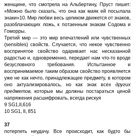
женщине, что смотрела на Альбертину, Пруст пишет:
«Можно было сказать, что она как маяк ей посылала
знаки»10. Мир любви весь целиком движется от знаков,
разоблачающих ложь, к потаенным знакам Содома и
Гоморры.
Третий мир — это мир впечатлений или чувственных
(sensibles) свойств. Случается, что некое чувственно
воспринятое свойство одаривает нас несказанной
радостью и, одновременно, передает нам что-то вроде
безусловного требования. Испытанное и
воспринимаемое таким образом свойство проявляется
уже не как нечто, принадлежащее предмету, в котором
оно актуализировалось, но как знак всех
других
предметов,
которые мы должны постараться ценой
напряжения расшифровать, всегда рискуя
9 SG1,II,616
10 SG1, II, 851
37
потерпеть неудачу. Все происходит, как будто бы