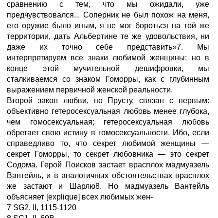
сравнению с тем, что мы ожидали, уже
предчувствовался... Соперник не был похож на меня,
его оружие было иным, я не мог бороться на той же
территории, дать Альбертине те же удовольствия, ни
даже их точно себе представить»7. Мы
интерпретируем все знаки любимой женщины; но в
конце этой мучительной дешифровки, мы
сталкиваемся со знаком Гоморры, как с глубинным
выражением первичной женской реальности.
Второй закон любви, по Прусту, связан с первым:
объективно гетеросексуальная любовь менее глубока,
чем гомосексуальная; гетеросексуальная любовь
обретает свою истину в гомосексуальности. Ибо, если
справедливо то, что секрет любимой женщины —
секрет Гоморры, то секрет любовника — это секрет
Содома. Герой Поисков застает врасплох мадмуазель
Вантейль, и в аналогичных обстоятельствах врасплох
же застают и Шарлю8. Но мадмуазель Вантейль
объясняет [explique] всех любимых жен-
7 SG2, II, 1115-1120