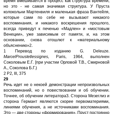
время вмешивается в процесс как структура времени,
но это - не самая значимая структура. У Пруста
колокольни Мартенвиля и маленькая фраза Вантейля,
которые сами по себе не вызывают никакого
воспоминания, и никакого воскрешения прошлого,
всегда приведут к печенью «Мадлен» и «мостовым
Венеции», уже зависимым от памяти, и, на этом
основании, снова отошлют к «материальному
объяснению»2.
1 Перевод по изданию G. Deleuze.
Marcel
Proust
et
les
signes
,
Paris, 1964, выполнен
Соколовым Е.Г. [при участии Орловой Т.В., Смирновой
А., Соколова Б.Г.)
2 Р2, Ill, 375
29
Речь идет не о некоей демонстрации непроизвольных
воспоминаний, но о повествовании и об обучении.
Точнее, об обучении литератора3. Сторона Мезеглиз и
сторона Германт являются скорее первоматериями,
линиями обучения, а не источниками воспоминания.
Это — две стороны «формирования». Пруст постоянно