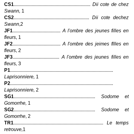
CS1
................................................................
Dii cote de chez
Swann,
1
CS2
...............................................................
Dii cote dechez
Swann
,2
JF1
........................................
А
l'ombre des jeunes filles en
fleurs
, 1
JF2
........................................
A I'ombre des jeimes fllles en
fleurs
, 2
JF3
.......................................
A l'ombre des jeunes filles en
fleurs,
3
P1
......................................................................................
Laprisonniere,
1
P2
......................................................................................
Laprisonniere,
2
SG1
....................................................................
Sodome et
Gomorrhe,
1
SG2
....................................................................
Sodome et
Gomorrhe
, 2
TR1
...........................................................................
Le temps
retrouve,
1