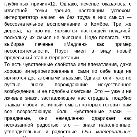
глубинных причин»12. Однако, печенье оказалось, с
известной точки зрения, настоящим успехом:
интерпретатор нашел не без труда в них смысл —
бессознательное воспоминании о Комбре. Три же
дерева, на против, являются настоящей неудачей,
поскольку их смысл не выяснен. Надо полагать, что,
выбирая печенье «Мадлен» как пример
несостоятельности, Пруст имел в виду новый
предельный этап интерпретации.
То есть чувственные свойства или впечатления, даже
хорошо интерпретированные, сами по себе еще не
являются достаточными знаками. Однако, они - уже не
пустые знаки, порождающие искусственное
возбуждение, и не подобны светским. Это — уже и не
лживые знаки, заставляющие нас страдать, подобно
знакам любви, истинный смысл которых готовит нам
все возрастающую боль. Чувственные знаки —
правдивые, они немедленно одаривает нас
несказанной радостью, это — знаки наполненные,
утвердительные и радостные.
Они—материальные