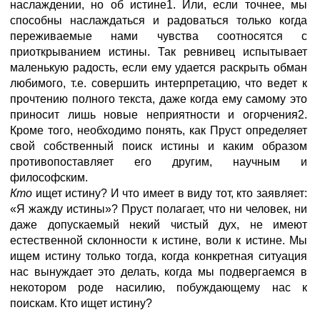
наслаждении, но об истине1. Или, если точнее, мы
способны наслаждаться и радоваться только когда
переживаемые нами чувства соотносятся с
приоткрыванием истины. Так ревнивец испытывает
маленькую радость, если ему удается раскрыть обман
любимого, т.е. совершить интерпретацию, что ведет к
прочтению полного текста, даже когда ему самому это
приносит лишь новые неприятности и огорчения2.
Кроме того, необходимо понять, как Пруст определяет
свой собственный поиск истины и каким образом
противопоставляет его другим, научным и
философским.
Кто
ищет истину? И что имеет в виду тот, кто заявляет:
«Я жажду истины»? Пруст полагает, что ни человек, ни
даже допускаемый некий чистый дух, не имеют
естественной склонности к истине, воли к истине. Мы
ищем истину только тогда, когда конкретная ситуация
нас вынуждает это делать, когда мы подвергаемся в
некотором роде насилию, побуждающему нас к
поискам. Кто ищет истину?