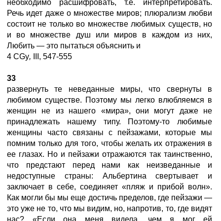
необходимо расшифровать, т.е. интерпретировать.
Речь идет даже о множестве миров; плюрализм любви
состоит не только во множестве любимых существ, но
и во множестве душ или миров в каждом из них,
Любить — это пытаться объяснить и
4 CGy
,
III, 547-555
33
развернуть те неведанные миры, что свернуты в
любимом существе. Поэтому мы легко влюбляемся в
женщин не из нашего «мира», они могут даже не
принадлежать нашему типу. Поэтому-то любимые
женщины часто связаны с пейзажами, которые мы
помним только для того, чтобы желать их отражения в
ее глазах. Но и пейзажи отражаются так таинственно,
что предстают перед нами как неизведанные и
недоступные страны: Альбертина свертывает и
заключает в себе, соединяет «пляж и прибой волн».
Как могли бы мы еще достичь пределов, где пейзажи —
это уже не то, что мы видим, но, напротив, то, где видят
нас? «Если она меня видела, чем я мог ей