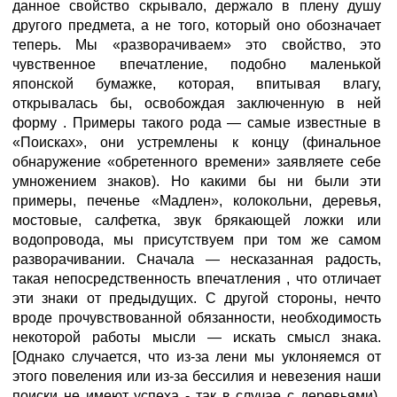
данное свойство скрывало, держало в плену душу
другого предмета, а не того, который оно обозначает
теперь. Мы «разворачиваем» это свойство, это
чувственное впечатление, подобно маленькой
японской бумажке, которая, впитывая влагу,
открывалась бы, освобождая заключенную в ней
форму . Примеры такого рода — самые известные в
«Поисках», они устремлены к концу (финальное
обнаружение «обретенного времени» заявляете себе
умножением знаков). Но какими бы ни были эти
примеры, печенье «Мадлен», колокольни, деревья,
мостовые, салфетка, звук брякающей ложки или
водопровода, мы присутствуем при том же самом
разворачивании. Сначала — несказанная радость,
такая непосредственность впечатления , что отличает
эти знаки от предыдущих. С другой стороны, нечто
вроде прочувствованной обязанности, необходимость
некоторой работы мысли — искать смысл знака.
[Однако случается, что из-за лени мы уклоняемся от
этого повеления или из-за бессилия и невезения наши
поиски не имеют успеха - так в случае с деревьями).