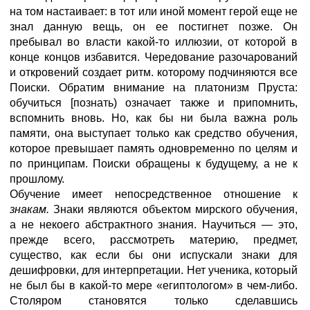
на том настаивает: в тот или иной момент герой еще не
знал данную вещь, он ее постигнет позже. Он
пребывал во власти какой-то иллюзии, от которой в
конце концов избавится. Чередование разочарований
и откровений создает ритм. которому подчиняются все
Поиски. Обратим внимание на платонизм Пруста:
обучиться [познать) означает также и припомнить,
вспомнить вновь. Но, как бы ни была важна роль
памяти, она выступает только как средство обучения,
которое превышает память одновременно по целям и
по принципам. Поиски обращены к будущему, а не к
прошлому.
Обучение имеет непосредственное отношение к
знакам.
Знаки являются объектом мирского обучения,
а не некоего абстрактного знания. Научиться — это,
прежде всего, рассмотреть материю, предмет,
существо, как если бы они испускали знаки для
дешифровки, для интерпретации. Нет ученика, который
не был бы в какой-то мере «египтологом» в чем-либо.
Столяром становятся только сделавшись