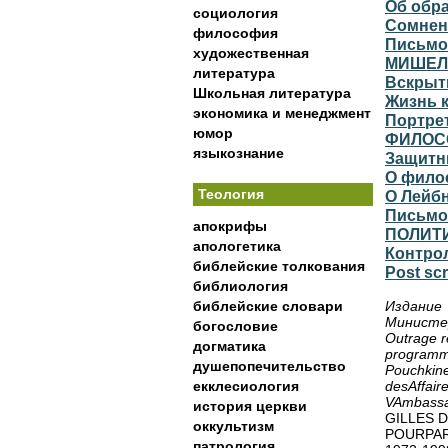
Об образе
социология
Сомнения
философия
Письмо
художественная
МИШЕЛ
литература
Вскрыть
Школьная литература
Жизнь к
экономика и менеджмент
Портре
юмор
ФИЛОС
языкознание
Защитники.
О философи
Теология
О Лейбнице
Письмо
апокрифы
ПОЛИТ
апологетика
Контроль
библейские толкования
Post sc
библиология
библейские словари
Издание
Министе
богословие
Outrage r
догматика
programme
душепопечительство
Pouchkine
екклесиология
desAffair
VAmbassa
история церкви
GILLES 
оккультизм
POURPA
патрология