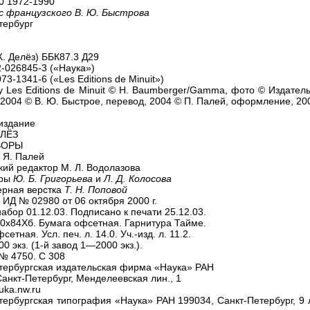
0 1972-1990
с французского В. Ю. Быстрова
тербург
Ж. Делёз) ББК87.3 Д29
2-026845-3 («Наука»)
73-1341-6 («Les Editions de Minuit»)
y Les Editions de Minuit © H. Baumberger/Gamma, фото © Издател
 2004 © В. Ю. Быстрое, перевод, 2004 © П. Палей, оформление, 20
издание
ЛЁЗ
ВОРЫ
 Я. Палей
кий редактор М. Л. Водолазова
оры
Ю. Б. Григорьева
и
Л. Д. Колосова
рная верстка
Т. Н. Поповой
 ИД № 02980 от 06 октября 2000 г.
абор 01.12.03. Подписано к печати 25.12.03.
0х84Хб. Бумага офсетная. Гарнитура Тайме.
сетная. Усл. печ. л. 14.0. Уч.-изд. л. 11.2.
0 экз. (1-й завод 1—2000 экз.).
 № 4750. С 308
тербургская издательская фирма «Наука» РАН
Санкт-Петербург, Менделеевская лин., 1
ka.nw.ru
тербургская типография «Наука» РАН 199034, Санкт-Петербург, 9 