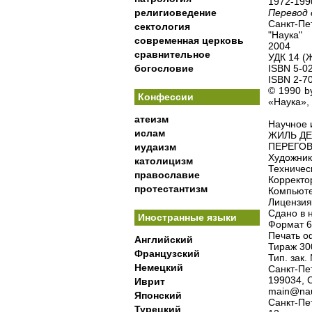
1972-199
религиоведение
Перевод 
Санкт-Пе
сектология
"Наука"
современная церковь
2004
сравнительное
УДК 14 (
богословие
ISBN 5-0
ISBN 2-70
© 1990 b
Конфессии
«Наука»,
атеизм
Научное 
ислам
ЖИЛЬ ДЕ
ПЕРЕГО
иудаизм
Художник
католицизм
Техничес
православие
Коррект
протестантизм
Компьюте
Лицензия
Сдано в н
Иностранные языки
Формат 6
Печать оф
Английский
Тираж 300
Французский
Тип. зак.
Немецкий
Санкт-Пе
199034, 
Иврит
main@nau
Японский
Санкт-Пе
Турецкий