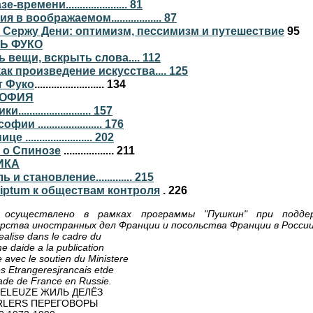
-времени...................... 81
 в воображаемом.................. 87
 Сержу Дени: оптимизм, пессимизм и путешествие
95
Ь ФУКО
 вещи, вскрыть слова.... 112
ак произведение искусства.... 125
т Фуко
......................... 134
ОФИЯ
......................... 157
и ....................... 176
 ........................ 202
 о Спинозе
.................. 211
ИКА
 и становление............. 215
riptum к обществам контроля
. 226
 осуществлено в рамках программы "Пушкин" при подде
рства иностранных дел Франции
и посольства Франции в России
ealise dans le cadre du
 daide a la publication
 avec le soutien du Ministere
es Etrangeresjrancais etde
de de France en Russie.
DELEUZE ЖИЛЬ ДЕЛЁЗ
RLERS ПЕРЕГОВОРЫ