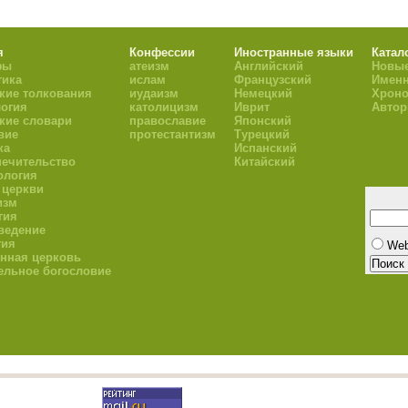
я
Конфессии
Иностранные языки
Катал
фы
атеизм
Английский
Новые
тика
ислам
Французский
Имен
кие толкования
иудаизм
Немецкий
Хроно
огия
католицизм
Иврит
Авто
кие словари
православие
Японский
вие
протестантизм
Турецкий
ка
Испанский
ечительство
Китайский
ология
 церкви
изм
гия
ведение
гия
We
нная церковь
ельное богословие