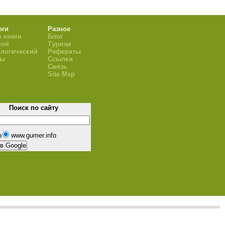
оги
Разное
 книги
Блог
ной
Туризм
логический
Рефераты
ры
Ссылки
Связь
Site Map
Поиск по сайту
b
www.gumer.info