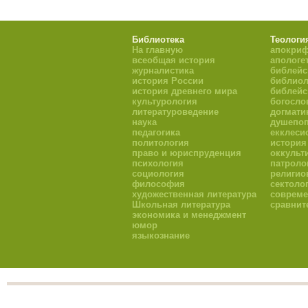
Библиотека
Теологи
На главную
апокри
всеобщая история
апологе
журналистика
библейс
история России
библиол
история древнего мира
библейс
культурология
богосло
литературоведение
догмати
наука
душепоп
педагогика
екклеси
политология
история
право и юриспруденция
оккульт
психология
патроло
социология
религио
философия
сектоло
художественная литература
совреме
Школьная литература
сравнит
экономика и менеджмент
юмор
языкознание