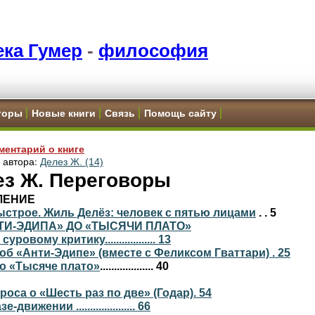
ка Гумер
-
философия
торы
Новые книги
Связь
Помощь сайту
ментарий о книге
и автора:
Делез Ж. (14)
ез Ж. Переговоры
ЛЕНИЕ
ыстрое. Жиль Делёз: человек с пятью лицами
. . 5
ТИ-ЭДИПА» ДО «ТЫСЯЧИ ПЛАТО»
ровому критику.................. 13
об «Анти-Эдипе» (вместе с Феликсом Гваттари) . 25
о «Тысяче плато»
................... 40
роса о «Шесть раз по две» (Годар). 54
-движении ..................... 66