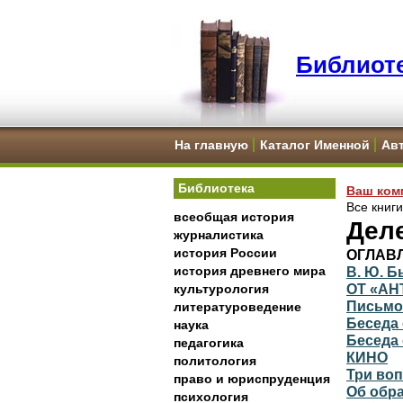
Библиоте
На главную
Каталог Именной
Ав
Библиотека
Ваш ком
Все книг
всеобщая история
Дел
журналистика
история России
ОГЛАВ
история древнего мира
В. Ю. Б
ОТ «АН
культурология
Письмо су
литературоведение
Беседа 
наука
Беседа 
педагогика
КИНО
политология
Три воп
право и юриспруденция
Об образе
психология