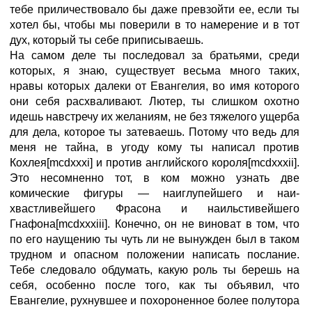
тебе приличествовало бы даже превзойти ее, если ты
хотел бы, чтобы мы поверили в то намерение и в тот
дух, который ты себе приписываешь.
На самом деле ты последовал за братьями, среди
которых, я знаю, существует весьма много таких,
нравы которых далеки от Евангелия, во имя которого
они себя расхваливают. Лютер, ты слишком охотно
идешь навстречу их желаниям, не без тяжелого ущерба
для дела, которое ты затеваешь. Потому что ведь для
меня не тайна, в угоду кому ты написал против
Кохлея[mcdxxxi] и против английского короля[mcdxxxii].
Это несомненно тот, в ком можно узнать две
комические фигуры — наиглупейшего и наи-
хвастливейшего Фрасона и наильстивейшего
Гнафона[mcdxxxiii]. Конечно, он не виноват в том, что
по его наущению ты чуть ли не вынужден был в таком
трудном и опасном положении написать послание.
Тебе следовало обдумать, какую роль ты берешь на
себя, особенно после того, как ты объявил, что
Евангелие, рухнувшее и похороненное более полутора