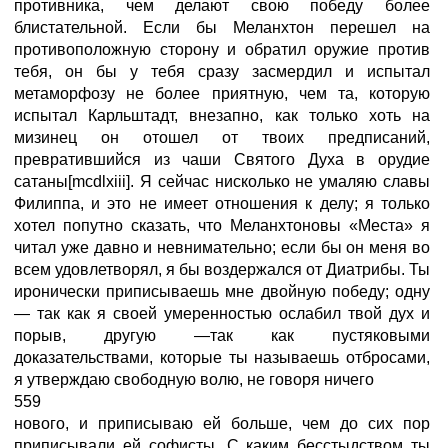
противника, чем делают свою победу более
блистательной. Если бы Меланхтон перешел на
противоположную сторону и обратил оружие против
тебя, он бы у тебя сразу засмердил и испытал
метаморфозу не более приятную, чем та, которую
испытал Карльштадт, внезапно, как только хоть на
мизинец он отошел от твоих предписаний,
превратившийся из чаши Святого Духа в орудие
сатаны[mcdlxiii]. Я сейчас нисколько не умаляю славы
Филиппа, и это не имеет отношения к делу; я только
хотел попутно сказать, что Меланхтоновы «Места» я
читал уже давно и невнимательно; если бы он меня во
всем удовлетворял, я бы воздержался от Диатрибы. Ты
иронически приписываешь мне двойную победу; одну
— так как я своей умеренностью ослабил твой дух и
порыв, другую —так как пустяковыми
доказательствами, которые ты называешь отбросами,
я утверждаю свободную волю, не говоря ничего
559
нового, и приписываю ей больше, чем до сих пор
приписывали ей софисты. С каким бесстыдством ты