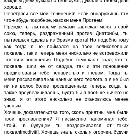
каждым днем думают о тебе хуже, думали о твоем деле
хорошо.
Перетряси все мои сочинения! Если обнаружишь там
что-нибудь подобное, назови меня Протеем!
Прежде ты льстивыми речами завлекал меня в свой
союз, теперь, раздраженный против Диатрибы, ты
пытаешься сделать из Эразма крота! Но подобно тому
как тогда я не поймался на твои великолепные
похвалы, так и теперь меня нисколько не встревожили
эти твои поношения. Подобно тому как я знал, что те
похвалы шли не от сердца, так и эти поношения
продиктованы тебе ненавистью и гневом. Тогда ты
меня расхваливал как наивысшего теолога, а я не был
ни на волос более просвещенным; теперь, когда ты
также преувеличиваешь, будто бы я вообще ничего не
знаю, я от этого нисколько не становлюсь менее
ученым.
Хочешь доказательства того, сколь приятны мне были
твои прославления? Я письменно напоминал тебе,
чтобы в будущем ты воздерживался от таких
похвал[mcdlviii]. Хочешь знать, сколь я огорчен, будучи