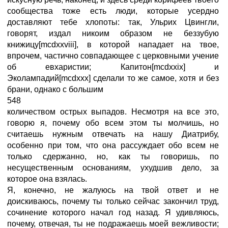
сообщества тоже есть люди, которые усердно
доставляют тебе хлопоты: так, Ульрих Цвингли,
говорят, издал никоим образом не беззубую
книжицу[mcdxxviii], в которой нападает на твое,
впрочем, частично совпадающее с церковными учение
об евхаристии; Капитон[mcdxxix] и
Эколампадий[mcdxxx] сделали то же самое, хотя и без
брани, однако с большим
548
количеством острых выпадов. Несмотря на все это,
говорю я, почему обо всем этом ты молчишь, но
считаешь нужным отвечать на нашу Диатрибу,
особенно при том, что она рассуждает обо всем не
только сдержанно, но, как ты говоришь, по
несущественным основаниям, ухудшив дело, за
которое она взялась.
Я, конечно, не жалуюсь на твой ответ и не
доискиваюсь, почему ты только сейчас закончил труд,
сочинение которого начал год назад. Я удивляюсь,
почему, отвечая, ты не подражаешь моей вежливости;