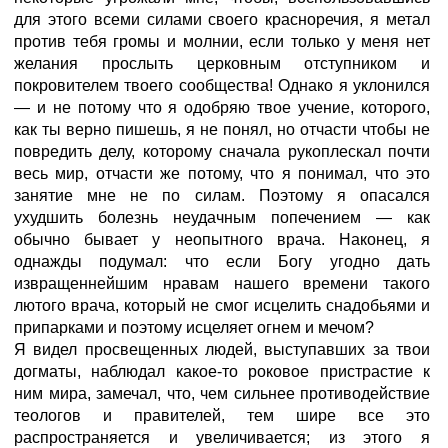
для этого всеми силами своего красноречия, я метал
против тебя громы и молнии, если только у меня нет
желания прослыть церковным отступником и
покровителем твоего сообщества! Однако я уклонился
— и не потому что я одобряю твое учение, которого,
как ты верно пишешь, я не понял, но отчасти чтобы не
повредить делу, которому сначала рукоплескал почти
весь мир, отчасти же потому, что я понимал, что это
занятие мне не по силам. Поэтому я опасался
ухудшить болезнь неудачным попечением — как
обычно бывает у неопытного врача. Наконец, я
однажды подумал: что если Богу угодно дать
извращеннейшим нравам нашего времени такого
лютого врача, который не смог исцелить снадобьями и
припарками и поэтому исцеляет огнем и мечом?
Я видел просвещенных людей, выступавших за твои
догматы, наблюдал какое-то роковое пристрастие к
ним мира, замечал, что, чем сильнее противодействие
теологов и правителей, тем шире все это
распространяется и увеличивается; из этого я