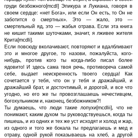
груди безбожного[mcdl] Эпикура и Лукиана, говоря в
своем сердце: «нет Бога», или если Он есть, то Он не
заботится о смертных». Это — жало, это —
смертельный яд, это — жабья отрава. Если эта книга
не кишит такими шуточками, значит, я лживее жителя
Крита[mcdli].
Если повсюду вколачивают, повторяют и вдалбливают
это и многое другое, то назови, пожалуйста, кого-
нибудь, против кого ты когда-либо писал более
ядовито! И здесь сама твоя речь, противореча самой
себе, выдает неискренность твоего сердца! Как
сочетается у тебя, что он у тебя и дражайший, и
дражайший брат, и досточтимый, и дорогой, и все что
угодно, но его же ты провозглашаешь нечестивцем,
богохульником и, наконец, безбожником?!
Ты думаешь, что люди такие лопухи[mcdlii], что не
понимают, каким духом ты руководствуешься, когда ты
пишешь, и из одних и тех же уст исходят и холод и жар,
из одного и того же бокала ты предлагаешь и мед и
отраву, одной рукой показываешь на хлеб, а другой