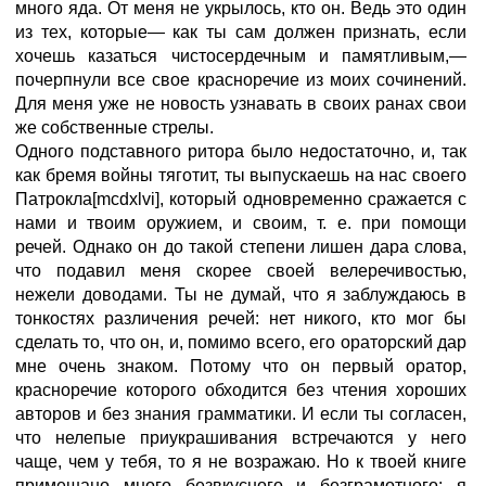
много яда. От меня не укрылось, кто он. Ведь это один
из тех, которые— как ты сам должен признать, если
хочешь казаться чистосердечным и памятливым,—
почерпнули все свое красноречие из моих сочинений.
Для меня уже не новость узнавать в своих ранах свои
же собственные стрелы.
Одного подставного ритора было недостаточно, и, так
как бремя войны тяготит, ты выпускаешь на нас своего
Патрокла[mcdxlvi], который одновременно сражается с
нами и твоим оружием, и своим, т. е. при помощи
речей. Однако он до такой степени лишен дара слова,
что подавил меня скорее своей велеречивостью,
нежели доводами. Ты не думай, что я заблуждаюсь в
тонкостях различения речей: нет никого, кто мог бы
сделать то, что он, и, помимо всего, его ораторский дар
мне очень знаком. Потому что он первый оратор,
красноречие которого обходится без чтения хороших
авторов и без знания грамматики. И если ты согласен,
что нелепые приукрашивания встречаются у него
чаще, чем у тебя, то я не возражаю. Но к твоей книге
примешано много безвкусного и безграмотного; я