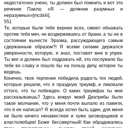
недостаточно учено, ты должен был помнить и вот это
речение Павла: «Я — должник разумных и
неразумных»[mcdxlii].
551
Те, которые были тебе вернее всех, смеют обнажать
против тебя меч, не воздерживаясь от брани, а ты не в
состоянии вынести Эразма, рассуждающего самым
сдержанным образом?! Я всеми силами держался
умеренности, которую, я знал, поставят мне в упрек.
Ты мог и должен был подражать ей, это послужило бы
тебе во славу и пошло бы на пользу делу, которое ты
ведешь.
Конечно, твое терпение победила радость тех людей,
которые решили, что я праздную триумф, и ликовали
оттого, что ты побежден. О каких триумфах ты мне
рассказываешь? Здесь вокруг моей Диатрибы было
такое молчание, что у меня почти выпало из памяти,
что я ее написал? Я всегда хотел быть один, для меня
не было ничего ненавистнее и хуже заговорщиков и
властолюбцев! Боже бессмертный! Как обрадовались