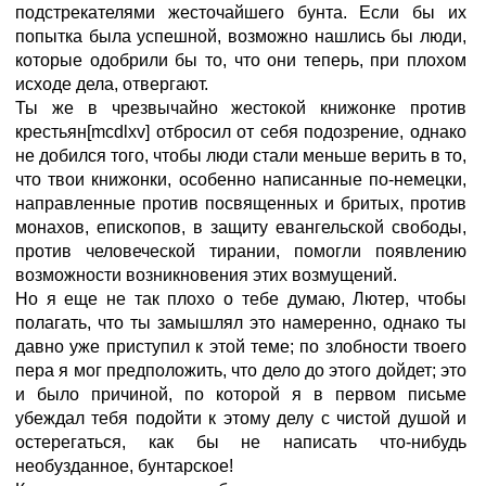
подстрекателями жесточайшего бунта. Если бы их
попытка была успешной, возможно нашлись бы люди,
которые одобрили бы то, что они теперь, при плохом
исходе дела, отвергают.
Ты же в чрезвычайно жестокой книжонке против
крестьян[mcdlxv] отбросил от себя подозрение, однако
не добился того, чтобы люди стали меньше верить в то,
что твои книжонки, особенно написанные по-немецки,
направленные против посвященных и бритых, против
монахов, епископов, в защиту евангельской свободы,
против человеческой тирании, помогли появлению
возможности возникновения этих возмущений.
Но я еще не так плохо о тебе думаю, Лютер, чтобы
полагать, что ты замышлял это намеренно, однако ты
давно уже приступил к этой теме; по злобности твоего
пера я мог предположить, что дело до этого дойдет; это
и было причиной, по которой я в первом письме
убеждал тебя подойти к этому делу с чистой душой и
остерегаться, как бы не написать что-нибудь
необузданное, бунтарское!