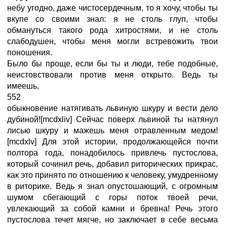
небу угодно, даже чистосердечным, то я хочу, чтобы ты
вкупе со своими знал: я не столь глуп, чтобы
обмануться такого рода хитростями, и не столь
слабодушен, чтобы меня могли встревожить твои
поношения.
Было бы проще, если бы ты и люди, тебе подобные,
неистовствовали против меня открыто. Ведь ты
имеешь,
552
обыкновение натягивать львиную шкуру и вести дело
дубиной![mcdxliv] Сейчас поверх львиной ты натянул
лисью шкуру и мажешь меня отравленным медом!
[mcdxlv] Для этой истории, продолжающейся почти
полтора года, понадобилось привлечь пустослова,
который сочинил речь, добавил риторических прикрас,
как это принято по отношению к человеку, умудренному
в риторике. Ведь я знал опустошающий, с огромным
шумом сбегающий с горы поток твоей речи,
увлекающий за собой камни и бревна! Речь этого
пустослова течет мягче, но заключает в себе весьма