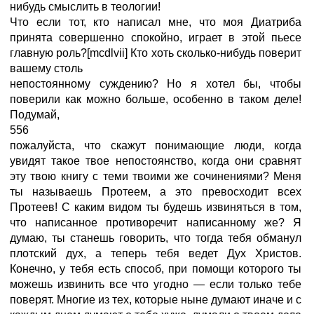
нибудь смыслить в теологии!
Что если тот, кто написал мне, что моя Диатриба
принята совершенно спокойно, играет в этой пьесе
главную роль?[mcdlvii] Кто хоть сколько-нибудь поверит
вашему столь
непостоянному суждению? Но я хотел бы, чтобы
поверили как можно больше, особенно в таком деле!
Подумай,
556
пожалуйста, что скажут понимающие люди, когда
увидят такое твое непостоянство, когда они сравнят
эту твою книгу с теми твоими же сочинениями? Меня
ты называешь Протеем, а это превосходит всех
Протеев! С каким видом ты будешь извиняться в том,
что написанное противоречит написанному же? Я
думаю, ты станешь говорить, что тогда тебя обманул
плотский дух, а теперь тебя ведет Дух Христов.
Конечно, у тебя есть способ, при помощи которого ты
можешь извинить все что угодно — если только тебе
поверят. Многие из тех, которые ныне думают иначе и с