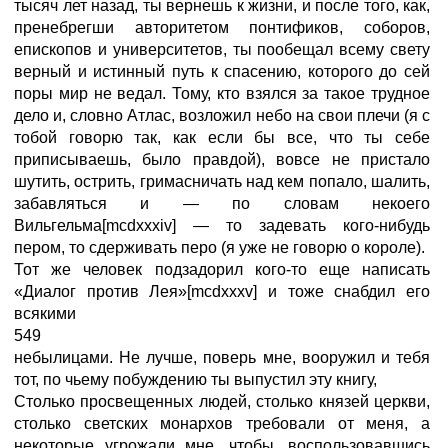
тысяч лет назад, ты вернешь к жизни, и после того, как,
пренебрегши авторитетом понтификов, соборов,
епископов и университетов, ты пообещал всему свету
верный и истинный путь к спасению, которого до сей
поры мир не ведал. Тому, кто взялся за такое трудное
дело и, словно Атлас, возложил небо на свои плечи (я с
тобой говорю так, как если бы все, что ты себе
приписываешь, было правдой), вовсе не пристало
шутить, острить, гримасничать над кем попало, шалить,
забавляться и — по словам некоего
Вильгельма[mcdxxxiv] — то задевать кого-нибудь
пером, то сдерживать перо (я уже не говорю о короле).
Тот же человек подзадорил кого-то еще написать
«Диалог против Лея»[mcdxxxv] и тоже снабдил его
всякими
549
небылицами. Не лучше, поверь мне, вооружил и тебя
тот, по чьему побуждению ты выпустил эту книгу,
Столько просвещенных людей, столько князей церкви,
столько светских монархов требовали от меня, а
некоторые угрожали мне, чтобы, воспользовавшись