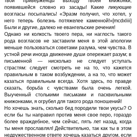
твои приверженцы выходу твоей книжонки,
появившейся словно из засады! Какие ликующие
возгласы посыпались! «Эразм получил, что хотел, у
него теперь болезнь потяжелее каменной!»[mcdxliii]
Были и другие, далеко не евангельские речения!
Однако ни колкость твоего пера, ни наглость такого
рода возгласов не заставили меня в этой апологии
меньше пользоваться советами разума, чем чувства. В
устной речи иногда движение души опережает разум; в
письменной — нисколько не следует уступать
страстям: следует смотреть не на то, что кажется
правильным в таком возбуждении, а на то, что может
казаться правильным всегда. Хотя здесь, по правде
сказать, борьба с чувствами была очень легкой.
Выученный столькими письмами и пасквильными
книжонками, я огрубел для такого рода поношений!
Но хочешь знать, сколько бед породили твои укусы? О
если бы ты направил против меня свое перо, гораздо
более враждебное, чем сейчас, пять лет назад, когда
ты меня прославлял! Действительно, так как ты в этом
недружественном ответе хочешь казаться другом, если