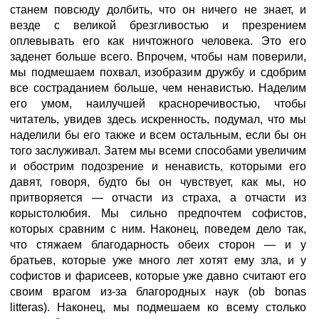
станем повсюду долбить, что он ничего не знает, и
везде с великой брезгливостью и презрением
оплевывать его как ничтожного человека. Это его
заденет больше всего. Впрочем, чтобы нам поверили,
мы подмешаем похвал, изобразим дружбу и сдобрим
все состраданием больше, чем ненавистью. Наделим
его умом, наилучшей красноречивостью, чтобы
читатель, увидев здесь искренность, подумал, что мы
наделили бы его также и всем остальным, если бы он
того заслуживал. Затем мы всеми способами увеличим
и обострим подозрение и ненависть, которыми его
давят, говоря, будто бы он чувствует, как мы, но
притворяется — отчасти из страха, а отчасти из
корыстолюбия. Мы сильно предпочтем софистов,
которых сравним с ним. Наконец, поведем дело так,
что стяжаем благодарность обеих сторон — и у
братьев, которые уже много лет хотят ему зла, и у
софистов и фарисеев, которые уже давно считают его
своим врагом из-за благородных наук (оb bonas
litteras). Наконец, мы подмешаем ко всему столько