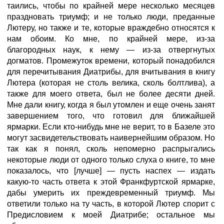
таились, чтобы по крайней мере несколько месяцев
праздновать триумф; и не только люди, преданные
Лютеру, но также и те, которые враждебно относятся к
нам обоим. Ко мне, по крайней мере, из-за
благородных наук, к нему — из-за отвергнутых
догматов. Промежуток времени, который понадобился
для перечитывания Диатрибы, для вчитывания в книгу
Лютера (которая не столь велика, сколь болтлива), а
также для моего ответа, был не более десяти дней.
Мне дали книгу, когда я был утомлен и еще очень занят
завершением того, что готовил для ближайшей
ярмарки. Если кто-нибудь мне не верит, то в Базеле это
могут засвидетельствовать наивернейшим образом. Но
так как я понял, сколь непомерно распрыгались
некоторые люди от одного только слуха о книге, то мне
показалось, что [лучше] — пусть наспех — издать
какую-то часть ответа к этой Франкфуртской ярмарке,
дабы умерить их преждевременный триумф. Мы
ответили только на ту часть, в которой Лютер спорит с
Предисловием к моей Диатрибе; остальное мы