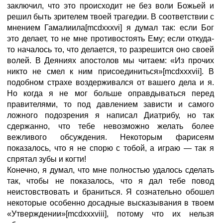
заключил, что это происходит не без воли Божьей и
решил быть зрителем твоей трагедии. В соответствии с
мнением Гамалиила[mcdxxxvi] я думал так: если Бог
это делает, то не мне противостоять Ему; если откуда-
то началось то, что делается, то разрешится оно своей
волей. В Деяниях апостолов мы читаем: «Из прочих
никто не смел к ним присоединиться»[mcdxxxvii]. В
подобном страхе воздерживался от вашего дела и я.
Но когда я не мог больше оправдываться перед
правителями, то под давлением зависти и самого
ложного подозрения я написал Диатрибу, но так
сдержанно, что тебе невозможно желать более
вежливого обсуждения. Некоторым фарисеям
показалось, что я не спорю с тобой, а играю — так я
спрятал зубы и когти!
Конечно, я думал, что мне полностью удалось сделать
так, чтобы не показалось, что я дал тебе повод
неистовствовать и браниться. Я сознательно обошел
некоторые особенно досадные высказывания в твоем
«Утверждении»[mcdxxxviii], потому что их нельзя