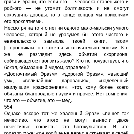
грязи и брани, что если его — человека старенького и
робкого — не утомит болтливость и не смогут
сокрушить доводы, то в конце концов мы прикончим
его проклятиями.
Несмотря на то что нет ни одного мало-мальски умного
человека, который не уразумел бы этого чистого и
евангельского замысла твоей книги, твоим
[сторонникам] он кажется исключительно ловким. Кто
же не разглядит здесь объятий скорпиона,
собирающегося вонзить жало? Кто не почувствует, что
бокал, обмазанный медом, отравлен?
«Досточтимый Эразм», «дорогой Эразм», «высший
ум», «величайшие дарования», «наделенный
наилучшим красноречием», «тот, кому более всего
обязаны благородные науки» и прочее. Нет сомнения,
что это — объятие, это — мед.
554
Однако вскоре тот же хваленый Эразм «пишет так
нечестиво, что этого не могут вынести даже
нечестивые софисты: это—богохульство». И что
гораздо хуже: «он вообще не верит, а скрывает в своей