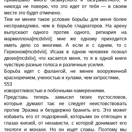
никогда не поверю, что это идет от тебя — в своем
месте это будет отмечено.
Тем не менее такое условие борьбы для меня более
несправедливо, чем в борьбе гладиаторов. На арену
выпускают одного против одного, ретиария на
мармиллона[mcdxlvii]; мне же одному приходится
иметь дело со многими. А если и с одним, то с
Герионом[mcdxlviii]. Исаак в одном человеке познал
двоих[mcdxlix], что касается меня, то я в одной книге
чувствую разные голоса и различные усилия.
Борьба идет с фалангой, не менее вооруженной
красноречием, ученостью и хулами, чем хитростями,
553
изворотливостью и побочными намерениями.
Представь теперь замысел твоих пустословов,
которые думают так: не следует неистовствовать
против Эразма и безудержно бранить его. Это может
избавить его от подозрений, которыми он отягощен в
глазах князей, от ненависти, с которой донимают его
теологи и монахи. Но он ищет славы. Поэтому мы