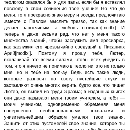
теологом оказался бы я для папы, если бы я вставлял
повсюду в свои сочинения твое учение! Но что до
меня, то я прекрасно знаю меру и всегда предпочитаю
.вместе с Павлом мыслить трезво, так как знание
делает заносчивым, а любовь созидает[mcdlx]. И
теперь я даже весьма рад, что нет у меня такого
множества знаний, чтобы заслужить имя ересиарха,
как заслужил его чрезвычайно сведущий в Писаниях
Арий[mcdlxi]. Поэтому я прошу тебя, Лютер,
вколачивай это всеми силами, чтобы всех убедить в
том, что я ничего не понимаю в теологии; это не только
мне, но и тебе на пользу. Ведь есть такие люди,
которые разносят по свету пустейшие слухи и
заставляют очень многих верить, будто все, что пишет
Лютер, он выпил из груди Эразма; в изданных книгах
они даже называют меня твоим учителем, а тебя —
моим учеником, одновременно обременяя меня
совершенно необоснованными похвалами и
унизительнейшим образом умаляя твои знания.
Защити от этих пустомелей свое знание, которое ты
прославляешь; за эти твои труды я тебе буду весьма