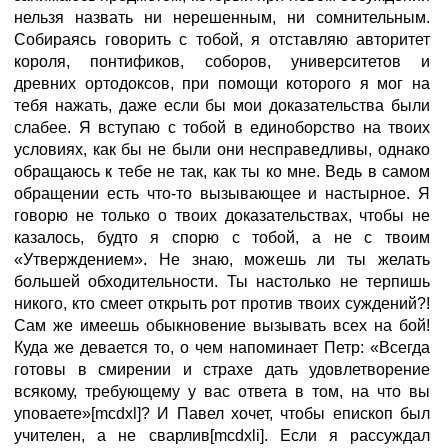
нельзя назвать ни нерешенным, ни сомнительным.
Собираясь говорить с тобой, я отставляю авторитет
короля, понтификов, соборов, университетов и
древних ортодоксов, при помощи которого я мог на
тебя нажать, даже если бы мои доказательства были
слабее. Я вступаю с тобой в единоборство на твоих
условиях, как бы не были они несправедливы, однако
обращаюсь к тебе не так, как ты ко мне. Ведь в самом
обращении есть что-то вызывающее и настырное. Я
говорю не только о твоих доказательствах, чтобы не
казалось, будто я спорю с тобой, а не с твоим
«Утверждением». Не знаю, можешь ли ты желать
большей обходительности. Ты настолько не терпишь
никого, кто смеет открыть рот против твоих суждений?!
Сам же имеешь обыкновение вызывать всех на бой!
Куда же девается то, о чем напоминает Петр: «Всегда
готовы в смирении и страхе дать удовлетворение
всякому, требующему у вас ответа в том, на что вы
уповаете»[mcdxl]? И Павел хочет, чтобы епископ был
учителен, а не сварлив[mcdxli]. Если я рассуждал