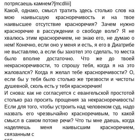
потрясаешь камнем?[mcdliii]
Какой, однако, смысл тратить здесь столько слов на
мою наивысшую красноречивость и на твое
наивысшее отсутствие красноречия? Зачем нужно
красноречие в рассуждении о свободе воли? Я не
хвалюсь этим красноречием, не знаю его, не думаю о
нем! Конечно, если оно у меня и есть, я его в Диатрибе
не выставляю, а если бы захотел это сделать, то места
было вполне достаточно. Что же до твоей
некрасноречивости, то спрошу тебя, когда я на это
жаловался? Когда я желал тебе красноречивости? О,
если бы у тебя было столько же трезвости и чистоты
душевной, сколь есть у тебя красноречия!
И снова: как не согласуется с евангельской простотой
столько раз просить прощения за некрасноречивость!
Если для того, чтобы устроить над человеком суд, надо
назвать его чрезвычайно красноречивым, то какой
смысл в самом потоке речи? Что ты мне даешь, когда
наделяешь меня наивысшим красноречием,
связанным с