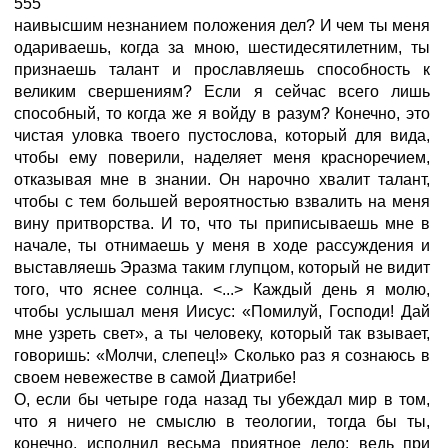
555
наивысшим незнанием положения дел? И чем ты меня
одариваешь, когда за мною, шестидесятилетним, ты
признаешь талант и прославляешь способность к
великим свершениям? Если я сейчас всего лишь
способный, то когда же я войду в разум? Конечно, это
чистая уловка твоего пустослова, который для вида,
чтобы ему поверили, наделяет меня красноречием,
отказывая мне в знании. Он нарочно хвалит талант,
чтобы с тем большей вероятностью взвалить на меня
вину притворства. И то, что ты приписываешь мне в
начале, ты отнимаешь у меня в ходе рассуждения и
выставляешь Эразма таким глупцом, который не видит
того, что яснее солнца. <...> Каждый день я молю,
чтобы услышал меня Иисус: «Помилуй, Господи! Дай
мне узреть свет», а ты человеку, который так взывает,
говоришь: «Молчи, слепец!» Сколько раз я сознаюсь в
своем невежестве в самой Диатрибе!
О, если бы четыре года назад ты убеждал мир в том,
что я ничего не смыслю в теологии, тогда бы ты,
конечно, исполнил весьма приятное дело: ведь при