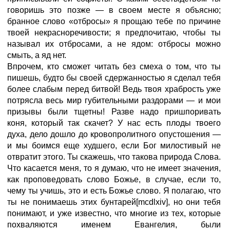
говоришь это позже — в своем месте я объясню;
бранное слово «отбросы» я прощаю тебе по причине
твоей некрасноречивости; я предпочитаю, чтобы ты
называл их отбросами, а не ядом: отбросы можно
смыть, а яд нет.
Впрочем, кто сможет читать без смеха о том, что ты
пишешь, будто бы своей сдержанностью я сделал тебя
более слабым перед битвой! Ведь твоя храбрость уже
потрясла весь мир губительными раздорами — и мои
призывы были тщетны! Разве надо пришпоривать
коня, который так скачет? У нас есть плоды твоего
духа, дело дошло до кровопролитного опустошения —
и мы боимся еще худшего, если Бог милостивый не
отвратит этого. Ты скажешь, что такова природа Слова.
Что касается меня, то я думаю, что не имеет значения,
как проповедовать слово Божье, в случае, если то,
чему ты учишь, это и есть Божье слово. Я полагаю, что
ты не понимаешь этих бунтарей[mcdlxiv], но они тебя
понимают, и уже известно, что многие из тех, которые
похваляются именем Евангелия, были