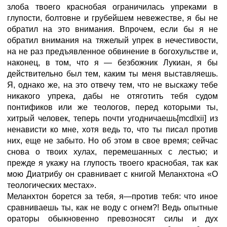
злоба твоего краснобая ограничилась упреками в
глупости, болтовне и грубейшем невежестве, я бы не
обратил на это внимания. Впрочем, если бы я не
обратил внимания на тяжелый упрек в нечестивости,
на не раз предъявленное обвинение в богохульстве и,
наконец, в том, что я — безбожник Лукиан, я бы
действительно был тем, каким ты меня выставляешь.
Я, однако же, на это отвечу тем, что не выскажу тебе
никакого упрека, дабы не отяготить тебя судом
понтификов или же теологов, перед которыми ты,
хитрый человек, теперь почти угодничаешь[mcdlxii] из
ненависти ко мне, хотя ведь то, что ты писал против
них, еще не забыто. Но об этом в свое время; сейчас
снова о твоих хулах, перемешанных с лестью; и
прежде я укажу на глупость твоего краснобая, так как
мою Диатрибу он сравнивает с книгой Меланхтона «О
теологических местах».
Меланхтон борется за тебя, я—против тебя: что иное
сравниваешь ты, как не воду с огнем?! Ведь опытные
ораторы обыкновенно превозносят силы и дух