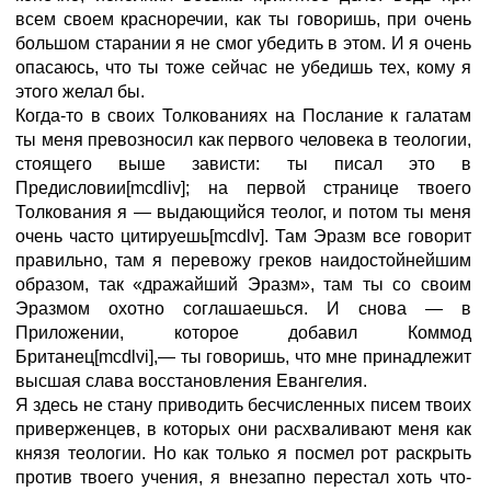
всем своем красноречии, как ты говоришь, при очень
большом старании я не смог убедить в этом. И я очень
опасаюсь, что ты тоже сейчас не убедишь тех, кому я
этого желал бы.
Когда-то в своих Толкованиях на Послание к галатам
ты меня превозносил как первого человека в теологии,
стоящего выше зависти: ты писал это в
Предисловии[mcdliv]; на первой странице твоего
Толкования я — выдающийся теолог, и потом ты меня
очень часто цитируешь[mcdlv]. Там Эразм все говорит
правильно, там я перевожу греков наидостойнейшим
образом, так «дражайший Эразм», там ты со своим
Эразмом охотно соглашаешься. И снова — в
Приложении, которое добавил Коммод
Британец[mcdlvi],— ты говоришь, что мне принадлежит
высшая слава восстановления Евангелия.
Я здесь не стану приводить бесчисленных писем твоих
приверженцев, в которых они расхваливают меня как
князя теологии. Но как только я посмел рот раскрыть
против твоего учения, я внезапно перестал хоть что-