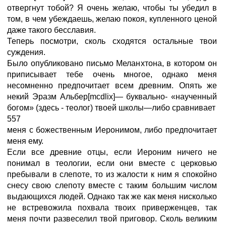
отвергнут тобой? Я очень желаю, чтобы ты убедил в
том, в чем убеждаешь, желаю покоя, купленного ценой
даже такого бесславия.
Теперь посмотри, сколь сходятся остальные твои
суждения.
Было опубликовано письмо Меланхтона, в котором он
приписывает тебе очень многое, однако меня
несомненно предпочитает всем древним. Опять же
некий Эразм Альбер[mcdlix]— буквально- «наученный
богом» (здесь - теолог) твоей школы—либо сравнивает
557
меня с божественным Иеронимом, либо предпочитает
меня ему.
Если все древние отцы, если Иероним ничего не
понимал в теологии, если они вместе с церковью
пребывали в слепоте, то из жалости к ним я спокойно
снесу свою слепоту вместе с таким большим числом
выдающихся людей. Однако так же как меня нисколько
не встревожила похвала твоих приверженцев, так
меня почти развеселил твой приговор. Сколь великим