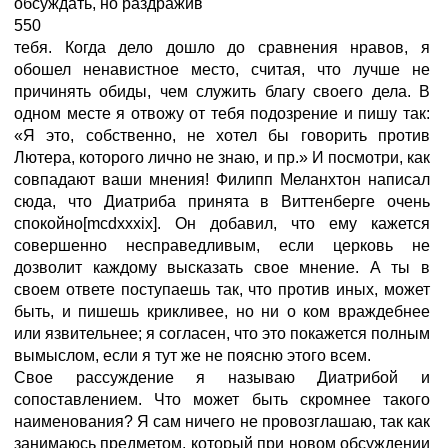
обсуждать, но раздражив
550
тебя. Когда дело дошло до сравнения нравов, я
обошел ненавистное место, считая, что лучше не
причинять обиды, чем служить благу своего дела. В
одном месте я отвожу от тебя подозрение и пишу так:
«Я это, собственно, не хотел бы говорить против
Лютера, которого лично не знаю, и пр.» И посмотри, как
совпадают ваши мнения! Филипп Меланхтон написал
сюда, что Диатриба принята в Виттенберге очень
спокойно[mcdxxxix]. Он добавил, что ему кажется
совершенно несправедливым, если церковь не
дозволит каждому высказать свое мнение. А ты в
своем ответе поступаешь так, что против иных, может
быть, и пишешь крикливее, но ни о ком враждебнее
или язвительнее; я согласен, что это покажется полным
вымыслом, если я тут же не поясню этого всем.
Свое рассуждение я называю Диатрибой и
сопоставлением. Что может быть скромнее такого
наименования? Я сам ничего не провозглашаю, так как
занимаюсь предметом, который при новом обсуждении