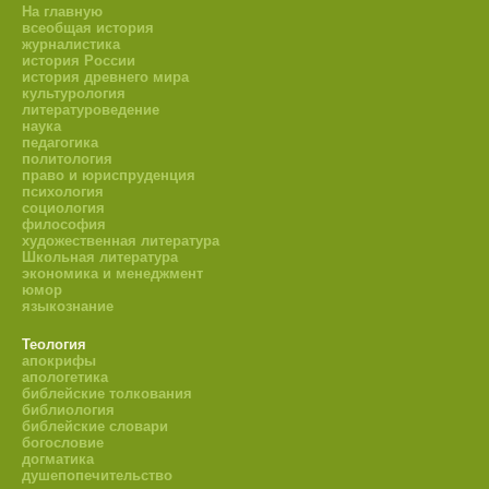
На главную
всеобщая история
журналистика
история России
история древнего мира
культурология
литературоведение
наука
педагогика
политология
право и юриспруденция
психология
социология
философия
художественная литература
Школьная литература
экономика и менеджмент
юмор
языкознание
Теология
апокрифы
апологетика
библейские толкования
библиология
библейские словари
богословие
догматика
душепопечительство