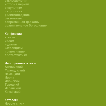
екклесиология
история церкви
оккультизм
патрология
религиоведение
сектология
современная церковь
сравнительное богословие
Конфессии
атеизм
ислам
иудаизм
католицизм
православие
протестантизм
Иностранные языки
Английский
Французский
Немецкий
Иврит
Японский
Турецкий
Испанский
Китайский
Каталоги
Новые книги