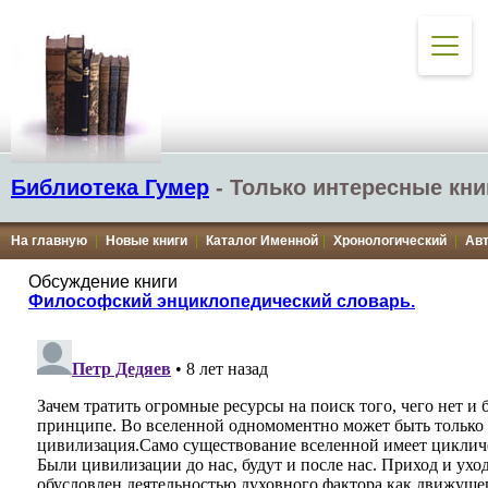
Библиотека Гумер
- Только интересные кни
На главную
|
Новые книги
|
Каталог Именной
|
Хронологический
|
Ав
Обсуждение книги
Философский энциклопедический словарь.