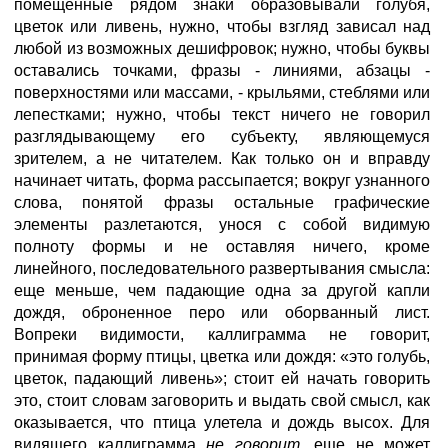
помещенные рядом знаки образовывали голубя,
цветок или ливень, нужно, чтобы взгляд зависал над
любой из возможных дешифровок; нужно, чтобы буквы
оставались точками, фразы - линиями, абзацы -
поверхностями или массами, - крыльями, стеблями или
лепестками; нужно, чтобы текст ничего не говорил
разглядывающему его субъекту, являющемуся
зрителем, а не читателем. Как только он и вправду
начинает читать, форма рассыпается; вокруг узнанного
слова, понятой фразы остальные графические
элементы разлетаются, унося с собой видимую
полноту формы и не оставляя ничего, кроме
линейного, последовательного развертывания смысла:
еще меньше, чем падающие одна за другой капли
дождя, оброненное перо или оборванный лист.
Вопреки видимости, каллиграмма не говорит,
принимая форму птицы, цветка или дождя: «это голубь,
цветок, падающий ливень»; стоит ей начать говорить
это, стоит словам заговорить и выдать свой смысл, как
оказывается, что птица улетела и дождь высох. Для
видящего каллиграмма
не говорит,
еще не может