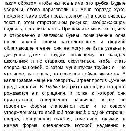
таким образом, чтобы написать ими: это трубка. Будьте
уверены, слова нарисовали бы меня гораздо хуже,
нежели я сама себя представляю». И в свою очередь
текст в этом старательном рисунке, изображающем
надпись, предписывает: «Принимайте меня за то, чем
я откровенно и являюсь: буквы, помещенные одна
возле другой, своим расположением и формой
облегчающие чтение, они не могут не быть узнаны и
доступны даже с трудом читающему по складам
школьнику; я не стараюсь округлиться, чтобы стать
сперва чашечкой, а затем мундштуком трубки: я - не
что иное, как слова, которые вы сейчас читаете». В
каллиграмме «еще не говорить» играет против «уже не
представлять». В
Трубке
Магритта место, из которого
рождаются эти отрицания, и точка, к которой они
прилагаются, совершенно различны. «Еще не
говорить» формы становится если и не совсем
утверждением, то двойной позицией: с одной стороны,
вверху, совершенно гладкая, отчетливо видимая и
немая форма, очевидность которой надменно и