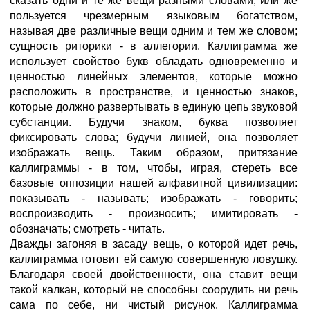
сказать одни и те же вещи разными словами, или же
пользуется чрезмерным языковым богатством,
называя две различные вещи одним и тем же словом;
сущность риторики - в аллегории. Каллиграмма же
использует свойство букв обладать одновременно и
ценностью линейных элементов, которые можно
расположить в пространстве, и ценностью знаков,
которые должно развертывать в единую цепь звуковой
субстанции. Будучи знаком, буква позволяет
фиксировать слова; будучи линией, она позволяет
изображать вещь. Таким образом, притязание
каллиграммы - в том, чтобы, играя, стереть все
базовые оппозиции нашей алфавитной цивилизации:
показывать - называть; изображать - говорить;
воспроизводить - произносить; имитировать -
обозначать; смотреть - читать.
Дважды загоняя в засаду вещь, о которой идет речь,
каллиграмма готовит ей самую совершенную ловушку.
Благодаря своей двойственности, она ставит вещи
такой калкан, который не способны соорудить ни речь
сама по себе, ни чистый рисунок. Каллиграмма