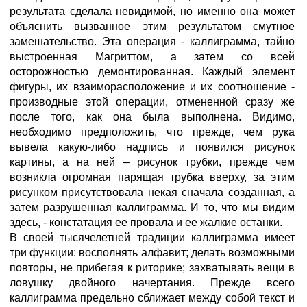
результата сделала невидимой, но именно она может
объяснить вызванное этим результатом смутное
замешательство. Эта операция - каллиграмма, тайно
выстроенная Магриттом, а затем со всей
осторожностью демонтированная. Каждый элемент
фигуры, их взаиморасположение и их соотношение -
производные этой операции, отмененной сразу же
после того, как она была выполнена. Видимо,
необходимо предположить, что прежде, чем рука
вывела какую-либо надпись и появился рисунок
картины, а на ней – рисунок трубки, прежде чем
возникла огромная парящая трубка вверху, за этим
рисунком присутствовала некая сначала созданная, а
затем разрушенная каллиграмма. И то, что мы видим
здесь, - констатация ее провала и ее жалкие останки.
В своей тысячелетней традиции каллиграмма имеет
три функции: восполнять алфавит; делать возможными
повторы, не прибегая к риторике; захватывать вещи в
ловушку двойного начертания. Прежде всего
каллиграмма предельно сближает между собой текст и