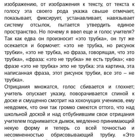
изображению, от изображения к тексту, от текста к
голосу эта своего рода указка свыше отмечает,
показывает, фиксирует, устанавливает, навязывает
систему отсылок, пытается утвердить единое
пространство. Но почему я ввел еще и голос учителя?
Так как едва он произносит «это трубка», он тут же
осекается и бормочет: «это не трубка, но рисунок
трубки», «это не трубка, но фраза, говорящая, что это
трубка», «фраза: «это не трубка» яе есть трубка»; «во
фразе «это не трубка»
это
не трубка: эта картина, эта
написанная фраза, этот рисунок трубки, все это – не
трубка».
Отрицания множатся, голос сбивается и глохнет;
учитель опускает указку, поворачивается спиной к
доске и смущенно смотрит на хохочущих учеников, ему
невдомек, что они так громко смеются оттого, что над
школьной доской и над отбубнившим свои отрицания
учителем поднимается дымок, медленно принимающий
некую форму и теперь со всей точностью и
несомненностью обрисовывающий трубку. «Это