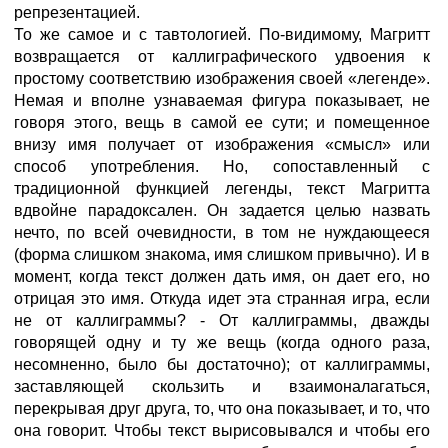
репрезентацией.
То же самое и с тавтологией. По-видимому, Магритт
возвращается от каллиграфического удвоения к
простому соответствию изображения своей «легенде».
Немая и вполне узнаваемая фигура показывает, не
говоря этого, вещь в самой ее сути; и помещенное
внизу имя получает от изображения «смысл» или
способ употребления. Но, сопоставленный с
традиционной функцией легенды, текст Магритта
вдвойне парадоксален. Он задается целью назвать
нечто, по всей очевидности, в том не нуждающееся
(форма слишком знакома, имя слишком привычно). И в
момент, когда текст должен дать имя, он дает его, но
отрицая это имя. Откуда идет эта странная игра, если
не от каллиграммы? - От каллиграммы, дважды
говорящей одну и ту же вещь (когда одного раза,
несомненно, было бы достаточно); от каллиграммы,
заставляющей скользить и взаимоналагаться,
перекрывая друг друга, то, что она показывает, и то, что
она говорит. Чтобы текст вырисовывался и чтобы его