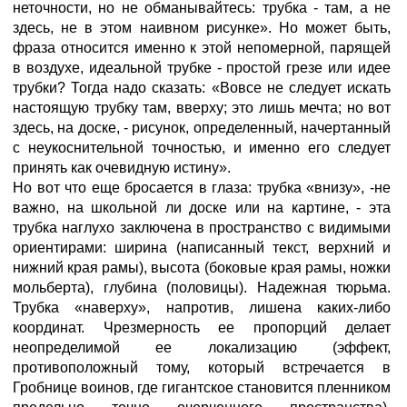
неточности, но не обманывайтесь: трубка - там, а не
здесь, не в этом наивном рисунке». Но может быть,
фраза относится именно к этой непомерной, парящей
в воздухе, идеальной трубке - простой грезе или идее
трубки? Тогда надо сказать: «Вовсе не следует искать
настоящую трубку там, вверху; это лишь мечта; но вот
здесь, на доске, - рисунок, определенный, начертанный
с неукоснительной точностью, и именно его следует
принять как очевидную истину».
Но вот что еще бросается в глаза: трубка «внизу», -не
важно, на школьной ли доске или на картине, - эта
трубка наглухо заключена в пространство с видимыми
ориентирами: ширина (написанный текст, верхний и
нижний края рамы), высота (боковые края рамы, ножки
мольберта), глубина (половицы). Надежная тюрьма.
Трубка «наверху», напротив, лишена каких-либо
координат. Чрезмерность ее пропорций делает
неопределимой ее локализацию (эффект,
противоположный тому, который встречается в
Гробнице воинов, где гигантское становится пленником