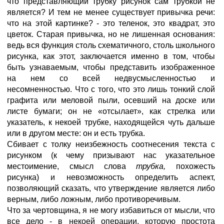
что представляющий трубку рисунок сам трубкой не
является? И тем не менее существует привычка речи:
что на этой картинке? - это теленок, это квадрат, это
цветок. Старая привычка, но не лишенная основания:
ведь вся функция столь схематичного, столь школьного
рисунка, как этот, заключается именно в том, чтобы
быть узнаваемым, чтобы представить изображенное
на нем со всей недвусмысленностью и
несомненностью. Что с того, что это лишь тонкий слой
графита или меловой пыли, осевший на доске или
листе бумаги; он не «отсылает», как стрелка или
указатель, к некоей трубке, находящейся чуть дальше
или в другом месте: он и есть трубка.
Сбивает с толку неизбежность соотнесения текста с
рисунком (к чему призывают нас указательное
местоимение, смысл слова
трубка,
похожесть
рисунка) и невозможность определить аспект,
позволяющий сказать, что утверждение является либо
верным, либо ложным, либо противоречивым.
Что за чертовщина, я не могу избавиться от мысли, что
все дело - в некоей операции, которую простота