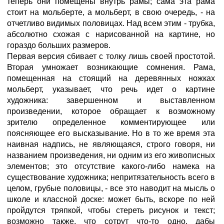
теперь они помещены внутрь рамы; сама эта рама
стоит на мольберте, а мольберт, в свою очередь, - на
отчетливо видимых половицах. Над всем этим - трубка,
абсолютно схожая с нарисованной на картине, но
гораздо больших размеров.
Первая версия сбивает с толку лишь своей простотой.
Вторая умножает возникающие сомнения. Рама,
помещенная на стоящий на деревянных ножках
мольберт, указывает, что речь идет о картине
художника: завершенном и выставленном
произведении, которое обращает к возможному
зрителю определенное комментирующее или
поясняющее его высказывание. Но в то же время эта
наивная надпись, не являющаяся, строго говоря, ни
названием произведения, ни одним из его живописных
элементов; это отсутствие какого-либо намека на
существование художника; непритязательность всего в
целом, грубые половицы, - все это наводит на мысль о
школе и классной доске: может быть, вскоре по ней
пройдутся тряпкой, чтобы стереть рисунок и текст;
возможно также, что сотрут что-то одно, дабы