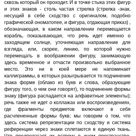
сквозь который он проходит. И в точке стыка этих фигур
и этих знаков - столь частая стрелка (стрелка -знак,
несущий в себе сходство с оригиналом, подобно
графической ономатопее, и фигура, отдающая приказ) ,
обозначающая, в каком направлении перемещается
корабль, показывающая, что речь идет именно о
заходящем солнце, уточняющая направление для
взгляда, или, скорее, линию, по которой нужно
перемещать в воображении фигуру, занимающую
здесь временное и отчасти произвольно выбранное
место. Это ни в коей мере не напоминает
каллиграммы, в которых разыгрывается то подчинение
знака форме (облако из букв и слова, образующие
фигуру того, о чем они говорят), то подчинение формы
знаку (фигура распадается на алфавитные элементы);
речь также не идет о коллажах или воспроизведениях,
где фрагменты предметов включают в себя
расчлененные формы букв; мы говорим о том, что
здесь система репрезентации по сходству и система
референции через знаки сплетаются в единую ткань.
Что предполагает их встречу в ином пространстве,