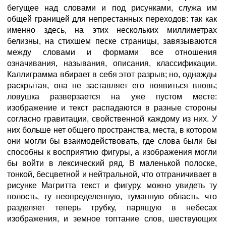
бегущее над словами и под рисунками, служа им
общей границей для непрестанных переходов: так как
именно здесь, на этих нескольких миллиметрах
белизны, на стихшем песке страницы, завязываются
между словами и формами все отношения
означивания, называния, описания, классификации.
Каллиграмма вбирает в себя этот разрыв; но, однажды
раскрытая, она не заставляет его появиться вновь;
ловушка разверзается на уже пустом месте:
изображение и текст распадаются в разные стороны
согласно гравитации, свойственной каждому из них. У
них больше нет общего пространства, места, в котором
они могли бы взаимодействовать, где слова были бы
способны к восприятию фигуры, а изображения могли
бы войти в лексический ряд. В маленькой полоске,
тонкой, бесцветной и нейтральной, что отграничивает в
рисунке Магритта текст и фигуру, можно увидеть ту
полость, ту неопределенную, туманную область, что
разделяет теперь трубку, парящую в небесах
изображения, и земное топтание слов, шествующих