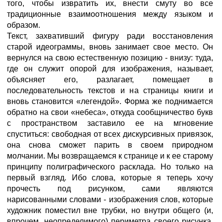
того, чтобы извратить их, внести смуту во все
традиционные взаимоотношения между языком и
образом.
Текст, захвативший фигуру ради восстановления
старой идеограммы, вновь занимает свое место. Он
вернулся на свою естественную позицию - внизу: туда,
где он служит опорой для изображения, называет,
объясняет его, разлагает, помещает в
последовательность текстов и на страницы книги и
вновь становится «легендой». Форма же поднимается
обратно на свои «небеса», откуда сообщничество букв
с пространством заставило ее на мгновение
спуститься: свободная от всех дискурсивных привязок,
она снова сможет парить в своем природном
молчании. Мы возвращаемся к странице и к ее старому
принципу полиграфического расклада. Но только на
первый взгляд. Ибо слова, которые я теперь хочу
прочесть под рисунком, сами являются
нарисованными словами - изображения слов, которые
художник поместил вне трубки, но внутри общего (и,
впрочем, неопределимого) периметра своего рисунка.