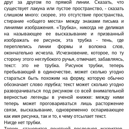
друг за другом по прямой линии. Сказать, что
существует лакуна или пустое пространство, - сказать
слишком много: скорее, это отсутствие пространства,
стирание «общего места» между знаками письма и
линиями изображения. «Трубка», никогда не делимая
на называющее ее высказывание и призванный
изображать ее рисунок, эта трубка - тень, где
переплелись линии формы и волокна слов,
окончательно исчезла. Исчезновение, которое, по ту
сторону этого неглубокого ручья, отмечает, забавляясь,
текст: это не трубка. Рисунок трубки, теперь
пребывающий в одиночестве, может сколько угодно
стараться быть похожим на форму, которую обычно
обозначает слово
трубка;
текст может сколько угодно
разворачиваться под рисунком со всей внимательной
верностью легенды в ученой книжке: между ними
теперь может проговариваться лишь расторжение
связи, высказывание, одновременно оспаривающее
как имя рисунка, так и то, к чему отсылает текст.
Нигде нет трубки.
Теперь становится понятной последняя магриттов-