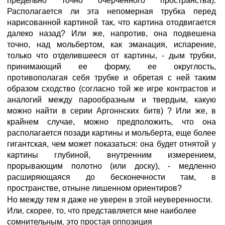
предельно точно очерченного пространства).
Располагается ли эта непомерная трубка перед
нарисованной картиной так, что картина отодвигается
далеко назад? Или же, напротив, она подвешена
точно, над мольбертом, как эманация, испарение,
только что отделившееся от картины, - дым трубки,
принимающий ее форму, ее округлость,
противополагая себя трубке и обретая с ней таким
образом сходство (согласно той же игре контрастов и
аналогий между парообразным и твердым, какую
можно найти в серии Аргоннских битв) ? Или же, в
крайнем случае, можно предположить, что она
располагается позади картины и мольберта, еще более
гигантская, чем может показаться: она будет отнятой у
картины глубиной, внутренним измерением,
прорывающим полотно (или доску), - медленно
расширяющаяся до бесконечности там, в
пространстве, отныне лишенном ориентиров?
Но между тем я даже не уверен в этой неуверенности.
Или, скорее, то, что представляется мне наиболее
сомнительным, это простая оппозиция