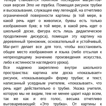
ская версия
Это не трубка.
Помещая рисунок трубки
и высказывание, служащее ему легендой, на отчетливо
ограниченной поверхности картины (в той мере, в
какой речь идет о живописи, буквы есть только
изображения букв; в той мере, в какой речь идет о
школьной доске, фигура есть лишь дидактическое
продолжение дискурса), помещая эту картину на
деревянный треножник, основательный и устойчивый,
Маг-ритт делает все для того, чтобы восстановить
общее место изображения и языка (либо отсылая к
непреходящему значению произведения искусства,
либо к истинности наглядного урока).
Все надежно закреплено внутри школьного
пространства: картина или доска «показывает»
рисунок, «показывающий» форму трубки; и текст,
написанный усердным учителем, «показывает», что
речь идет действительно о трубке. Указка учителя,
которую мы не видим, тем не менее царит надо всем,
так же как и его голос, весьма отчетливо
выговаривающий: «Это трубка». От картины к