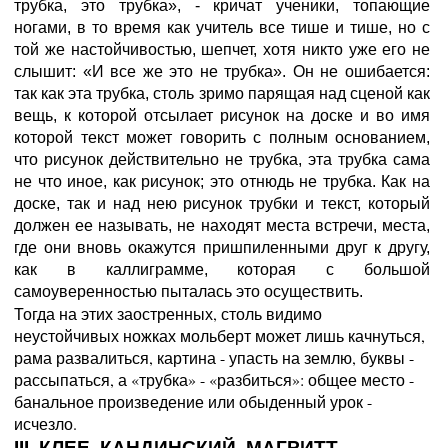
трубка, это трубка», - кричат ученики, топающие
ногами, в то время как учитель все тише и тише, но с
той же настойчивостью, шепчет, хотя никто уже его не
слышит: «И все же это не трубка». Он не ошибается:
так как эта трубка, столь зримо парящая над сценой как
вещь, к которой отсылает рисунок на доске и во имя
которой текст может говорить с полным основанием,
что рисунок действительно не трубка, эта трубка сама
не что иное, как рисунок; это отнюдь не трубка. Как на
доске, так и над нею рисунок трубки и текст, который
должен ее называть, не находят места встречи, места,
где они вновь окажутся пришпиленными друг к другу,
как в каллиграмме, которая с большой
самоуверенностью пыталась это осуществить.
Тогда на этих заостренных, столь видимо
неустойчивых ножках мольберт может лишь качнуться,
рама развалиться, картина - упасть на землю, буквы -
рассыпаться, а «трубка» - «разбиться»: общее место -
банальное произведение или обыденный урок -
исчезло.
III. КЛЕЕ, КАНДИНСКИЙ, МАГРИТТ