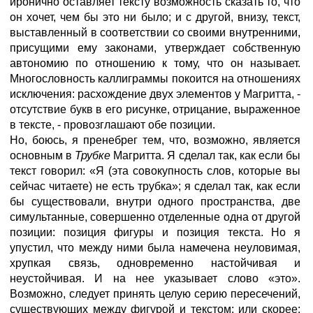
иронично оставляет тексту возможность сказать то, что
он хочет, чем бы это ни было; и с другой, внизу, текст,
выставленный в соответствии со своими внутренними,
присущими ему законами, утверждает собственную
автономию по отношению к тому, что он называет.
Многословность каллиграммы покоится на отношениях
исключения: расхождение двух элементов у Магритта, -
отсутствие букв в его рисунке, отрицание, выраженное
в тексте, - провозглашают обе позиции.
Но, боюсь, я пренебрег тем, что, возможно, является
основным в
Трубке
Магритта. Я сделал так, как если бы
текст говорил: «Я (эта совокупность слов, которые вы
сейчас читаете) не есть трубка»; я сделал так, как если
бы существовали, внутри одного пространства, две
симультанные, совершенно отделенные одна от другой
позиции: позиция фигуры и позиция текста. Но я
упустил, что между ними была намечена неуловимая,
хрупкая связь, одновременно настойчивая и
неустойчивая. И на нее указывает слово «это».
Возможно, следует принять целую серию пересечений,
существующих между фигурой и текстом; или скорее: