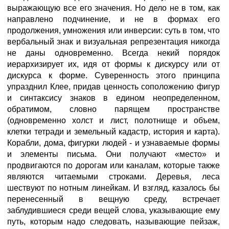
выражающую все его значения. Но дело не в том, как
направлено подчинение, и не в формах его
продолжения, умножения или инверсии: суть в том, что
вербальный знак и визуальная репрезентация никогда
не даны одновременно. Всегда некий порядок
иерархизирует их, идя от формы к дискурсу или от
дискурса к форме. Суверенность этого принципа
упразднил Клее, придав ценность соположению фигур
и синтаксису знаков в едином неопределенном,
обратимом, словно парящем пространстве
(одновременно холст и лист, полотнище и объем,
клетки тетради и земельный кадастр, история и карта).
Корабли, дома, фигурки людей - и узнаваемые формы
и элементы письма. Они получают «место» и
продвигаются по дорогам или каналам, которые также
являются читаемыми строками. Деревья, леса
шествуют по нотным линейкам. И взгляд, казалось бы
перенесенный в вещную среду, встречает
заблудившиеся среди вещей слова, указывающие ему
путь, которым надо следовать, называющие пейзаж,