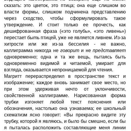
сказать: это цветок, это птица; она еще слишком во
власти формы, слишком подчинена представлению
через сходство, чтобы сформулировать такое
утверждение. И стоит только ее прочесть, как
дешифрованная фраза («это голубь», «это ливень»)
перестает
быть
птицей, уже не является ливнем. Из-за
хитрости или же из-за бессилия - не важно,
каллиграмма никогда не
говорит
и не
представляет
одновременно; одна и та же вещь, пытаясь быть
одновременно видимой и читаемой, умирает для
взгляда, оказывается непроницаемой для чтения.
Магритт перераспределил в пространстве текст и
изображение; каждое вновь занимает свое место, но
при этом удерживая нечто от уклончивости,
свойственной каллиграмме. Нарисованная форма
трубки изгоняет любой текст пояснения или
обозначения, настолько она узнаваема; ее школьный
схематизм ясно говорит: «Вы прекрасно видите эту
трубку, которой я являюсь, и было бы смешно, если бы
я пыталась расположить составляющие меня линии