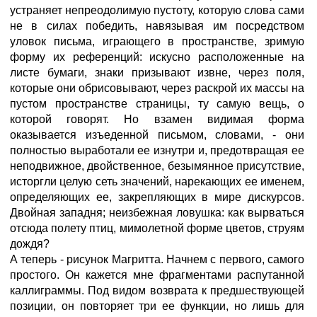
устраняет непреодолимую пустоту, которую слова сами
не в силах победить, навязывая им посредством
уловок письма, играющего в пространстве, зримую
форму их референций: искусно расположенные на
листе бумаги, знаки призывают извне, через поля,
которые они обрисовывают, через раскрой их массы на
пустом пространстве страницы, ту самую вещь, о
которой говорят. Но взамен видимая форма
оказывается изъеденной письмом, словами, - они
полностью выработали ее изнутри и, предотвращая ее
неподвижное, двойственное, безымянное присутствие,
исторгли целую сеть значений, нарекающих ее именем,
определяющих ее, закрепляющих в мире дискурсов.
Двойная западня; неизбежная ловушка: как вырваться
отсюда полету птиц, мимолетной форме цветов, струям
дождя?
А теперь - рисунок Магритта. Начнем с первого, самого
простого. Он кажется мне фрагментами распутанной
каллиграммы. Под видом возврата к предшествующей
позиции, он повторяет три ее функции, но лишь для