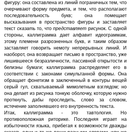
фигуру: она составлена из линий пограничных тем, что
очерчивают форму предмета, и тем, что располагают
последовательность букв; она помещает
высказывания в пространство фигуры и заставляет
текст
сказать
то, что
представляет
рисунок. С одной
стороны, каллиграмма дает алфавит идеограммам,
этому племени разрозненных букв, и таким образом
заставляет говорить немоту непрерывных линий. И
наоборот, она возвращает письмо в пространство, уже
лишившееся безразличности, пассивной открытости и
белизны бумаги; каллиграмма распределяет его в
соответствии с законами симультанной формы. Она
обращает фонетизм в заключенный в контуры вещей
серый гул, схватываемый мимолетным взглядом; но
она делает из рисунка тонкую оболочку, которую нужно
проткнуть, дабы проследить, слово за словом,
истечение заполнявшего его внутренность текста.
Итак, каллиграмма - это тавтология. Но
противоположная риторике. Последняя играет на
избыточности языка, прибегая к возможности дважды