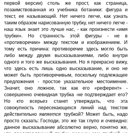
первой версии) столь же прост, как страница,
позаимствованная из учебника ботаники: фигура и
текст, ее называющий. Нет ничего легче, как узнать
таким образом нарисованную трубку, нет ничего легче -
наш язык знает это лучше нас, - как произнести «имя
трубки». Но странность этой фигуры - не в
«противоречии» между текстом и изображением. И
тому есть причина: противоречие здесь могло быть
либо между двумя высказываниями, либо внутри
одного и того же высказывания. Но я прекрасно вижу,
что здесь есть лишь одно высказывание, и оно не
может быть противоречивым, поскольку подлежащее
предложения - простое указательное местоимение.
Значит, оно ложное, так как его «референт» -
совершенно очевидная трубка -не подтверждает его?
Но кто всерьез станет утверждать, что эта
совокупность пересекающихся линий над текстом
действительно
является
трубкой? Может быть, надо
просто сказать: Господи, это же так глупо и очевидно:
данное высказывание абсолютно верно, понятно же,