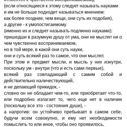
(если относящиеся к этому следует называть науками
и им не больше подходит называться мнением:
как более поздние, чем вещи, они суть их подобия),
а другие - к умопостигаемому
(именно их и следует называть подлинно науками):
пришедши в разумную душу от ума, они не мыслят ни о
чем чувственно воспринимаемом,
но в той мере, в какой они суть науки,
они и суть всякий раз то самое, что они мыслят.
При этом и предмет мысли, и мысль у них изнутри,
поскольку ум - внутри (что и есть сами первые),
всякий раз совпадающий с самим собой и
действительно наличествующий,
и не делающий прикидок, -
словно он не обладает чем-то, или приобретает что-то,
или подробно излагает то, чего еще нет в наличии
(поскольку все это - состояния души), -
а напротив: он устойчиво пребывает в самом себе,
будучи всем совокупно, и ему нет необходимости
помыслить то или иное, чтобы оно проявилось,