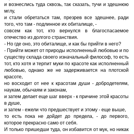
и вознеслись туда сквозь, так сказать, тучи и здешнюю
мглу,
и стали обретаться там, презрев все здешнее, ради
того, что там - подлинное их обиталище, -
совсем как тот, кто вернулся в благоспасаемое
отечество из долгого странствия.
- Но где оно, это обиталище, и как бы прийти в него?
- Прийти может от природы исполненный любовью и по
существу склада своего изначальный философ, то есть
тот, кто хотя и терпит муки по красоте как исполненный
любовью, однако же не задерживается на плотской
красоте,
но восходит от нее к красотам души - добродетелям,
наукам, обычаям и законам,
и затем делает еще шаг вверх - к причине этой красоты
в душе,
и затем - ежели что предшествует и этому - еще выше,
то есть пока не дойдет до предела, - до первого,
которое прекрасно само от себя.
И только пришедши туда, он избавится от мук, но никак