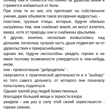
почему они и гоняются постоянно за удовольствием и
стремятся избавиться от боли.
При этом те из них, кто притязает на собственное
учение, даже объявили такое воззрение мудростью, -
поистине, грузные птицы, которые, будучи обильно
нагружены тем, чем снабжает земля, не могут взлететь
вверх, хотя от природы они и снабжены крыльями.
А другие, конечно, несколько возвысились над
дольним, поскольку лучшая часть души подвигает их от
удовольствия к прекраснейшему;
однако же, будучи неспособны увидеть горнее и не
имея поэтому возможности утвердиться в чем-нибудь
ином,
они - провозглашая "добродетель" -
свергаются к практической деятельности и к "выбору"
из того самого дольнего, от которого они поначалу
попытались подняться.
Однако третий род людей божественных
благодаря большей мощи и зоркости взора
увидели - как раз в силу этой своей зоркоглазости -
горнее сияние,