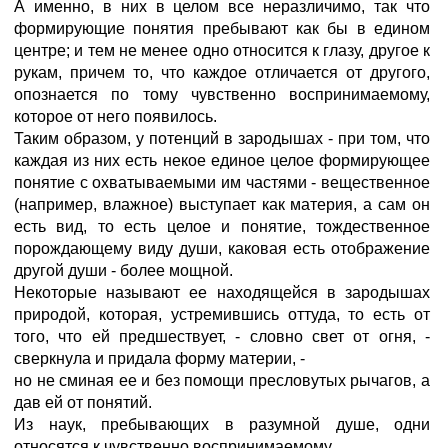
А именно, в них в целом все неразличимо, так что
формирующие понятия пребывают как бы в едином
центре; и тем не менее одно относится к глазу, другое к
рукам, причем то, что каждое отличается от другого,
опознается по тому чувственно воспринимаемому,
которое от него появилось.
Таким образом, у потенций в зародышах - при том, что
каждая из них есть некое единое целое формирующее
понятие с охватываемыми им частями - вещественное
(например, влажное) выступает как материя, а сам он
есть вид, то есть целое и понятие, тождественное
порождающему виду души, каковая есть отображение
другой души - более мощной.
Некоторые называют ее находящейся в зародышах
природой, которая, устремившись оттуда, то есть от
того, что ей предшествует, - словно свет от огня, -
сверкнула и придала форму материи, -
но не сминая ее и без помощи пресловутых рычагов, а
дав ей от понятий.
Из наук, пребывающих в разумной душе, одни
относятся к чувственно воспринимаемому,