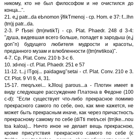
никому, кто не был философом и не очистился до
конца...".
21. e„j patr...da eЬnomon ўfikТmenoj - ср. Hom. e 37: f...lhn
(tm)j patr...da.
2-3. Р fЪsei (tm)rwtikТj - ср. Plat. Phaedr. 248 d 3-4:
"душа, видевшая всего больше, попадет в зародыш (e„j
gon"n) будущего любителя мудрости и красоты,
преданного музам и влюбленности ((tm)rwtikoа)".
4-7. Ср. Plat. Conv. 210 b 3-c 6.
10. зd‹noj - cf. Plat. Phaedr. 251 e 57
11-12. t...j lТgoj... paidagwg"setai - cf. Plat. Conv. 210 e 3.
Cf. Plot. 9 VI 9, 4, 31.
15-17. meqљxei... kЈllouj parous...a - Плотин имеет в
виду следующее рассуждение Платона в Федоне (100
c-d): "Если существует что-либо прекрасное помимо
прекрасного самого по себе, оно, как мне кажется, не
может быть прекрасным иначе, как через причастность
прекрасному самому по себе (diТti metљcei (tm)ke...nou
toа kaloа)... Ничто иное не делает вещь прекрасною,
кроме присутствия прекрасного самого по себе (є