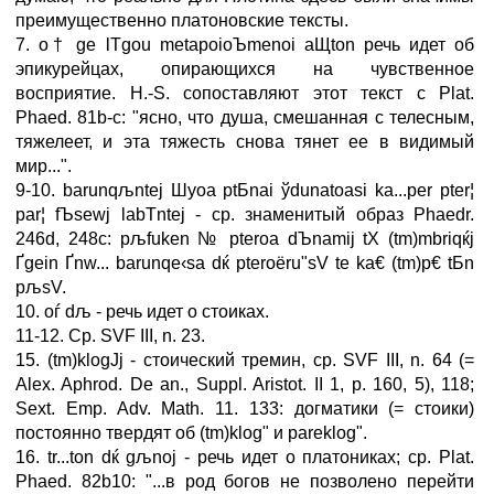
преимущественно платоновские тексты.
7. o† ge lТgou metapoioЪmenoi aЩtоn речь идет об
эпикурейцах, опирающихся на чувственное
восприятие. H.-S. сопоставляют этот текст с Plat.
Phaed. 81b-c: "ясно, что душа, смешанная с телесным,
тяжелеет, и эта тяжесть снова тянет ее в видимый
мир...".
9-10. barunqљntej Шyoа ptБnai ўdunatoаsi ka...per pter¦
par¦ fЪsewj labТntej - ср. знаменитый образ Phaedr.
246d, 248c: pљfuken № pteroа dЪnamij tХ (tm)mbriqќj
Ґgein Ґnw... barunqe‹sa dќ pteroёru"sV te ka€ (tm)p€ tБn
pљsV.
10. oѓ dљ - речь идет о стоиках.
11-12. Ср. SVF III, n. 23.
15. (tm)klogЈj - стоический тремин, ср. SVF III, n. 64 (=
Alex. Aphrod. De an., Suppl. Aristot. II 1, p. 160, 5), 118;
Sext. Emp. Adv. Math. 11. 133: догматики (= стоики)
постоянно твердят об (tm)klog" и pareklog".
16. tr...ton dќ gљnoj - речь идет о платониках; ср. Plat.
Phaed. 82b10: "...в род богов не позволено перейти