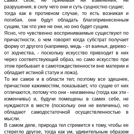
самих себе, не принимая ни изменения, ни
разрушения, в силу чего они и суть сущностно сущие;
тогда как в противном случае, то есть возникая и
погибая, они будут обладать благопривнесенным
сущим, так что уже не они, но оно будет сущим.
Ясно, что чувственно воспринимаемые существуют по
причастности, о чем говорят когда субстрат получает
форму от другого (например, медь - от ваянья, дерево -
от зодчества, - поскольку искусство привходит в них
через соответствующий образ, но само искусство при
этом пребывает в самотождественности вне материи и
обладает истиной статуи и ложа).
То же самое и в области тел; поэтому все здешнее,
причастное кажимостям, показывает, что сущие от них
отличаются, потому что они - неизменны (тогда как эти -
изменчивы) и, будучи помещены в самих себе, не
нуждаются в месте (поскольку они не величины), но
обладают самодостаточной осуществленностью в
мысли.
В самом деле, природа тел стремится к тому, чтобы ее
стерегло другое, тогда как ум, удивительным образом