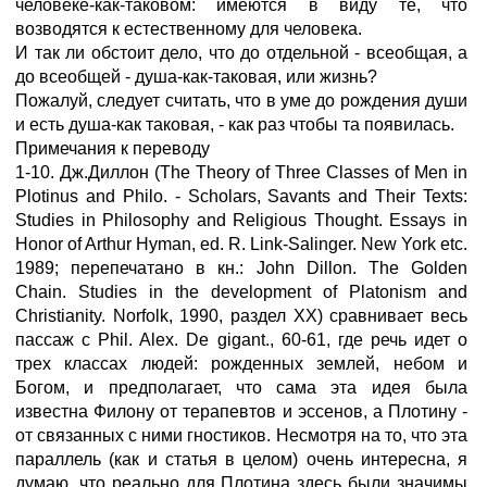
человеке-как-таковом: имеются в виду те, что
возводятся к естественному для человека.
И так ли обстоит дело, что до отдельной - всеобщая, а
до всеобщей - душа-как-таковая, или жизнь?
Пожалуй, следует считать, что в уме до рождения души
и есть душа-как таковая, - как раз чтобы та появилась.
Примечания к переводу
1-10. Дж.Диллон (The Theory of Three Classes of Men in
Plotinus and Philo. - Scholars, Savants and Their Texts:
Studies in Philosophy and Religious Thought. Essays in
Honor of Arthur Hyman, ed. R. Link-Salinger. New York etc.
1989; перепечатано в кн.: John Dillon. The Golden
Chain. Studies in the development of Platonism and
Christianity. Norfolk, 1990, раздел ХХ) сравнивает весь
пассаж с Phil. Alex. De gigant., 60-61, где речь идет о
трех классах людей: рожденных землей, небом и
Богом, и предполагает, что сама эта идея была
известна Филону от терапевтов и эссенов, а Плотину -
от связанных с ними гностиков. Несмотря на то, что эта
параллель (как и статья в целом) очень интересна, я
думаю, что реально для Плотина здесь были значимы