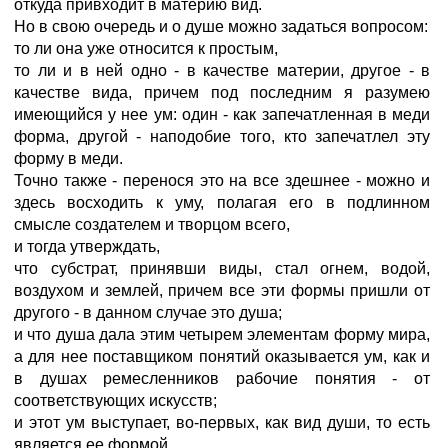
откуда привходит в материю вид.
Но в свою очередь и о душе можно задаться вопросом:
то ли она уже относится к простым,
то ли и в ней одно - в качестве материи, другое - в
качестве вида, причем под последним я разумею
имеющийся у нее ум: один - как запечатленная в меди
форма, другой - наподобие того, кто запечатлел эту
форму в меди.
Точно также - перенося это на все здешнее - можно и
здесь восходить к уму, полагая его в подлинном
смысле создателем и творцом всего,
и тогда утверждать,
что субстрат, принявши виды, стал огнем, водой,
воздухом и землей, причем все эти формы пришли от
другого - в данном случае это душа;
и что душа дала этим четырем элементам форму мира,
а для нее поставщиком понятий оказывается ум, как и
в душах ремесленников рабочие понятия - от
соответствующих искусств;
и этот ум выступает, во-первых, как вид души, то есть
является ее формой,