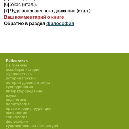
[6] Ужас (итал.).
[7] Чудо воплощенного движения (итал.).
Ваш комментарий о книге
Обратно в раздел
философия
Библиотека
На главную
всеобщая история
журналистика
история России
история древнего мира
культурология
литературоведение
наука
педагогика
политология
право и юриспруденция
психология
социология
философия
художественная литература