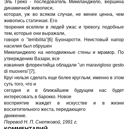
Эль Греко - последователь Микеланджело, вершина
динамичной живописи,
которая, уж во всяком случае, не менее ценна, чем
живопись статичная. Его
творения вселяли в людей ужас и тревогу, подобные
тем, которые они выражали,
говоря о "terribilita"[6] Буонаротти. Неистовый напор
насилия был обрушен
Микеланджело на неподвижные стены и мрамор. По
утверждению Вазари, все
изваяния флорентийца обладали "un maravigloso gesto
di muoversi"[7].
Круг нельзя сделать еще более круглым; именно в этом
суть того, что и
сегодня и в ближайшем будущем нас будет
интересовать в барокко. Новое
восприятие жаждет в искусстве и в жизни
восхитительного жеста, передающего
движение.
Перевод Н. П. Снетковой, 1991 г.
КОММЕНТАРИЙ