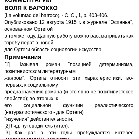
ВОЛЯ К БАРОККО
(La voluntad del barroco). - О. С., 1, р. 403-406.
Опубликовано 12 августа 1915 г. в журнале "Эспанья",
основанном Ортегой
в том же году. Данную работу можно рассматривать как
"пробу пера" в новой
для Ортеги области социологии искусства.
Примечания
[1] Называя роман "позицией детерминизма,
позитивистским литературным
жанром", Ортега относит эти характеристики, во-
первых, к социальному
предназначению романа (и это явно не позитивистское
свойство); во-вторых, к
его социальной функции реалистического
(натуралистического - для Ортеги)
"изучения" действительности.
[2] Гид, путеводитель (итал).
[3] Как раз в эти годы пробуждается интерес