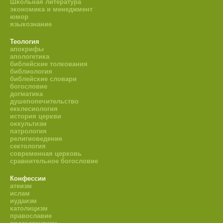
Школьная литература
экономика и менеджмент
юмор
языкознание
Теология
апокрифы
апологетика
библейские толкования
библиология
библейские словари
богословие
догматика
душепопечительство
екклесиология
история церкви
оккультизм
патрология
религиоведение
сектология
современная церковь
сравнительное богословие
Конфессии
атеизм
ислам
иудаизм
католицизм
православие