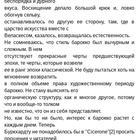
беспорядка и дурного
вкуса. Восхищение делало большой крюк и, ловко
обогнув сельву,
останавливалось по другую ее сторону, там, где в
царство искусства вместе с
Веласкесом, казалось, возвращалась естественность.
Не сомневаюсь, что стиль барокко был вычурным и
сложным. В нем
отсутствуют прекрасные черты предшествующей
эпохи, те черты, которые возвели
ее в ранг эпохи классической. Не буду пытаться хоть на
мгновение возвратить
в полном объеме права художественному периоду
барокко. Не стану выяснять его
органическую структуру, как и многое другое, потому
что и вообще-то толком
не известно, что он из себя представляет.
Но, как бы то ни было, интерес к барокко растет с
каждым днем. Теперь
Буркхардту не понадобилось бы в "Cicerone"[2] просить
прощения у читателей