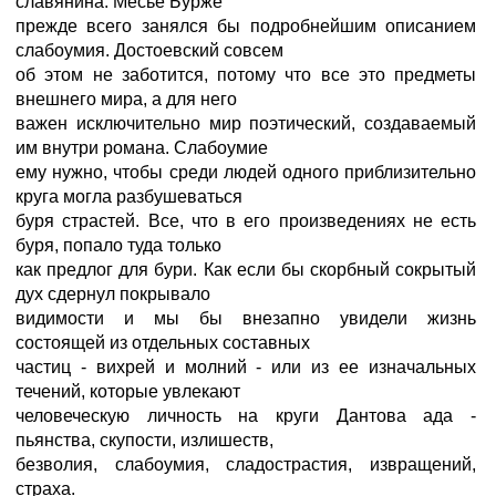
славянина. Месье Бурже
прежде всего занялся бы подробнейшим описанием
слабоумия. Достоевский совсем
об этом не заботится, потому что все это предметы
внешнего мира, а для него
важен исключительно мир поэтический, создаваемый
им внутри романа. Слабоумие
ему нужно, чтобы среди людей одного приблизительно
круга могла разбушеваться
буря страстей. Все, что в его произведениях не есть
буря, попало туда только
как предлог для бури. Как если бы скорбный сокрытый
дух сдернул покрывало
видимости и мы бы внезапно увидели жизнь
состоящей из отдельных составных
частиц - вихрей и молний - или из ее изначальных
течений, которые увлекают
человеческую личность на круги Дантова ада -
пьянства, скупости, излишеств,
безволия, слабоумия, сладострастия, извращений,
страха.