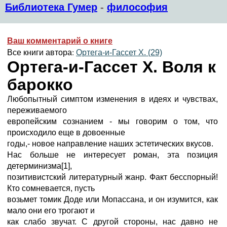
Библиотека Гумер
-
философия
Ваш комментарий о книге
Все книги автора:
Ортега-и-Гассет Х. (29)
Ортега-и-Гассет Х. Воля к
барокко
Любопытный симптом изменения в идеях и чувствах,
переживаемого
европейским сознанием - мы говорим о том, что
происходило еще в довоенные
годы,- новое направление наших эстетических вкусов.
Нас больше не интересует роман, эта позиция
детерминизма[1],
позитивистский литературный жанр. Факт бесспорный!
Кто сомневается, пусть
возьмет томик Доде или Мопассана, и он изумится, как
мало они его трогают и
как слабо звучат. С другой стороны, нас давно не