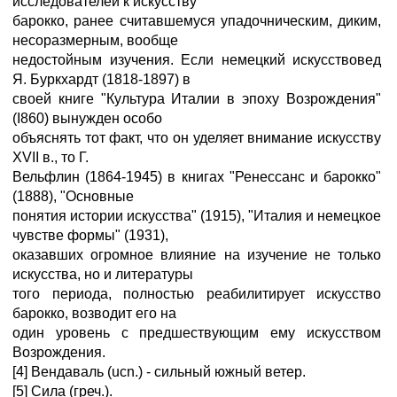
исследователей к искусству
барокко, ранее считавшемуся упадочническим, диким,
несоразмерным, вообще
недостойным изучения. Если немецкий искусствовед
Я. Буркхардт (1818-1897) в
своей книге "Культура Италии в эпоху Возрождения"
(I860) вынужден особо
объяснять тот факт, что он уделяет внимание искусству
XVII в., то Г.
Вельфлин (1864-1945) в книгах "Ренессанс и барокко"
(1888), "Основные
понятия истории искусства" (1915), "Италия и немецкое
чувстве формы" (1931),
оказавших огромное влияние на изучение не только
искусства, но и литературы
того периода, полностью реабилитирует искусство
барокко, возводит его на
один уровень с предшествующим ему искусством
Возрождения.
[4] Вендаваль (ucn.) - сильный южный ветер.
[5] Сила (греч.).