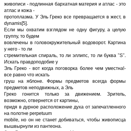
живописи - подлинная бархатная материя и атлас - это
атлас и кожа -
протоплазма. У Эль Греко все превращается в жест, в
dynamis[5].
Если мы охватим взглядом не одну фигуру, а целую
группу, то будем
вовлечены в головокружительный водоворот. Картина
у него - то ли
стремительная спираль, то ли эллипс, то ли буква "S".
Искать правдоподобие у
Эль Греко - вот когда поговорка более чем уместна!-
все равно что искать
груш на яблоне. Формы предметов всегда формы
предметов неподвижных, а Эль
Греко гонится только за движением. Зритель,
возможно, отвернется от картины,
придя в дурное расположение духа от запечатленного
на полотне perpetuum
mobile, но oн не станет добиваться, чтобы живописца
вышвырнули из пантеона.