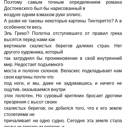
Поэтому самым точным определением романа
Достоевского был бы нарисованный в
воздухе одним взмахом руки эллипс.
А разве не таковы некоторые картины Тинторетто? А в
особенности весь
Эль Греко? Полотна отступившего от правил грека
высятся перед нами как
вертикали скалистых берегов далеких стран. Нет
другого художника, который
так затруднял бы проникновение в свой внутренний
мир. Недостает подъемного
моста и пологих склонов. Веласкес подкладывает нам
свои картины почти что
под ноги, и мы, даже не задумавшись и ничего не
ощутив, оказываемся внутри
этих полотен. Но суровый критянин бросает дротики
презрения с высот своих
скалистых берегов; он добился того, что к его земле
столетиями не
причаливает ни одно судно. Сегодня эта земля стала
людным торговым портом, и