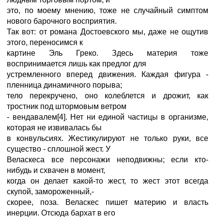
это, по моему мнению, тоже не случайный симптом
нового барочного восприятия.
Так вот: от романа Достоевского мы, даже не ощутив
этого, переносимся к
картине Эль Греко. Здесь материя тоже
воспринимается лишь как предлог для
устремленного вперед движения. Каждая фигура -
пленница динамичного порыва;
тело перекручено, оно колеблется и дрожит, как
тростник под штормовым ветром
- вендавалем[4]. Нет ни единой частицы в организме,
которая не извивалась бы
в конвульсиях. Жестикулируют не только руки, все
существо - сплошной жест. У
Веласкеса все персонажи неподвижны; если кто-
нибудь и схвачен в момент,
когда он делает какой-то жест, то жест этот всегда
скупой, замороженный,-
скорее, поза. Веласкес пишет материю и власть
инерции. Отсюда бархат в его