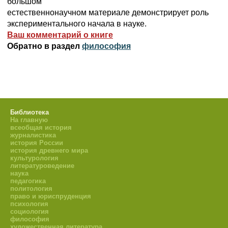
большом
естественнонаучном материале демонстрирует роль
экспериментального начала в науке.
Ваш комментарий о книге
Обратно в раздел
философия
Библиотека
На главную
всеобщая история
журналистика
история России
история древнего мира
культурология
литературоведение
наука
педагогика
политология
право и юриспруденция
психология
социология
философия
художественная литература