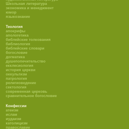
Школьная литература
экономика и менеджмент
юмор
языкознание
Теология
апокрифы
апологетика
библейские толкования
библиология
библейские словари
богословие
догматика
душепопечительство
екклесиология
история церкви
оккультизм
патрология
религиоведение
сектология
современная церковь
сравнительное богословие
Конфессии
атеизм
ислам
иудаизм
католицизм
православие