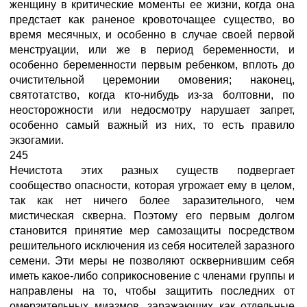
женщину в критические моменты ее жизни, когда она
предстает как раненое кровоточащее существо, во
время месячных, и особенно в случае своей первой
менструации, или же в период беременности, и
особенно беременности первым ребенком, вплоть до
очистительной церемонии омовения; наконец,
святотатство, когда кто-нибудь из-за болтовни, по
неосторожности или недосмотру нарушает запрет,
особенно самый важный из них, то есть правило
экзогамии.
245
Нечистота этих разных существ подвергает
сообщество опасности, которая угрожает ему в целом,
так как нет ничего более заразительного, чем
мистическая скверна. Поэтому его первым долгом
становится принятие мер самозащиты посредством
решительного исключения из себя носителей заразного
семени. Эти меры не позволяют осквернившим себя
иметь какое-либо соприкосновение с членами группы и
направлены на то, чтобы защитить последних от
омерзительных миазмов, заражающих как отдельные