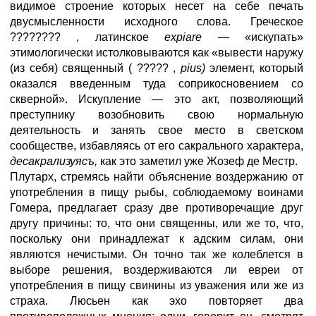
видимое строение которых несет на себе печать
двусмысленности исходного слова. Греческое
???????? , латинское
expiare
— «искупать»
этимологически истолковываются как «вывести наружу
(из себя) священный ( ????? ,
pius)
элемент, который
оказался введенным туда соприкосновением со
скверной». Искупление — это акт, позволяющий
преступнику возобновить свою нормальную
деятельность и занять свое место в светском
сообществе, избавляясь от его сакрального характера,
десакрализуясъ,
как это заметил уже Жозеф де Местр.
Плутарх, стремясь найти объяснение воздержанию от
употребления в пищу рыбы, соблюдаемому воинами
Гомера, предлагает сразу две противоречащие друг
другу причины: то, что они священны, или же то, что,
поскольку они принадлежат к адским силам, они
являются нечистыми. Он точно так же колеблется в
выборе решения, воздерживаются ли евреи от
употребления в пищу свинины из уважения или же из
страха. Люсьен как эхо повторяет два