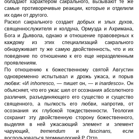
обладают характером сакрального, вызывают те же
самые противоречивые реакции, которые и отделили
их один от другого.
Раскол сакрального создает добрых и злых духов,
священнослужителя и колдуна, Ормузда и Ахримана,
Бога и Дьявола, однако и отношение правоверных к
каждому из этих специализаций сакрального
обнаруживает ту же самую двойственность, что и их
поведение по отношению к его еще неразделенным
проявлениям.
По отношению к божественному святой Августин
одновременно испытывал и дрожь ужаса, и порыв
любви: «И
inhorresco,
— пишет он, — и
inardesco».
Он
объясняет, что его ужас шел от осознания абсолютного
различия, разъединяющего его существо и существо
священного, а пылкость его любви, напротив, от
осознания их глубокой тождественности. Теология
сохранит эту двойственную сторону божественного,
выделяя в ней ужасающий элемент и элемент
чарующий,
tremendum
и
fascinans,
если
воспользоваться терминологией Р. Отто.