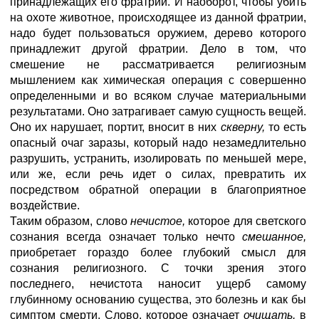
принадлежащих его фратрии. И наоборот, чтобы убить
на охоте животное, происходящее из данной фратрии,
надо будет пользоваться оружием, дерево которого
принадлежит другой фратрии. Дело в том, что
смешение не рассматривается религиозным
мышлением как химическая операция с совершенно
определенными и во всяком случае материальными
результатами. Оно затрагивает самую сущность вещей.
Оно их нарушает, портит, вносит в них
скверну,
то есть
опасный очаг заразы, который надо незамедлительно
разрушить, устранить, изолировать по меньшей мере,
или же, если речь идет о силах, превратить их
посредством обратной операции в благоприятное
воздействие.
Таким образом, слово
нечистое,
которое для светского
сознания всегда означает только нечто
смешанное,
приобретает гораздо более глубокий смысл для
сознания религиозного. С точки зрения этого
последнего, нечистота наносит ущерб самому
глубинному основанию существа, это болезнь и как бы
симптом смерти. Слово, которое означает
очищать,
в