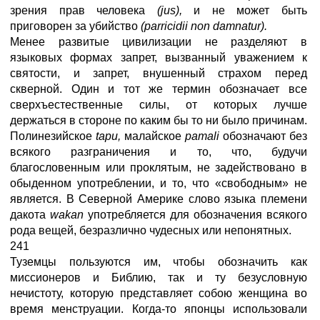
зрения прав человека
(jus),
и не может быть
приговорен за убийство
(parricidii non damnatur).
Менее развитые цивилизации не разделяют в
языковых формах запрет, вызванный уважением к
святости, и запрет, внушенный страхом перед
скверной. Один и тот же термин обозначает все
сверхъестественные силы, от которых лучше
держаться в стороне по каким бы то ни было причинам.
Полинезийское
tapu,
малайское
pamali
обозначают без
всякого разграничения и то, что, будучи
благословенным или проклятым, не задействовано в
обыденном употреблении, и то, что «свободным» не
является. В Северной Америке слово языка племени
дакота
wakan
употребляется для обозначения всякого
рода вещей, безразлично чудесных или непонятных.
241
Туземцы пользуются им, чтобы обозначить как
миссионеров и Библию, так и ту безусловную
нечистоту, которую представляет собою женщина во
время менструации. Когда-то японцы использовали