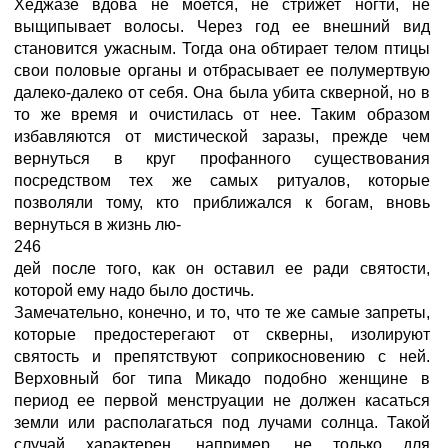
Хеджазе вдова не моется, не стрижет ногти, не
выщипывает волосы. Через год ее внешний вид
становится ужасным. Тогда она обтирает телом птицы
свои половые органы и отбрасывает ее полумертвую
далеко-далеко от себя. Она была убита скверной, но в
то же время и очистилась от нее. Таким образом
избавляются от мистической заразы, прежде чем
вернуться в круг профанного существования
посредством тех же самых ритуалов, которые
позволяли тому, кто приближался к богам, вновь
вернуться в жизнь лю-
246
дей после того, как он оставил ее ради святости,
которой ему надо было достичь.
Замечательно, конечно, и то, что те же самые запреты,
которые предостерегают от скверны, изолируют
святость и препятствуют соприкосновению с ней.
Верховный бог типа Микадо подобно женщине в
период ее первой менструации не должен касаться
земли или располагаться под лучами солнца. Такой
случай характерен, например, не только для