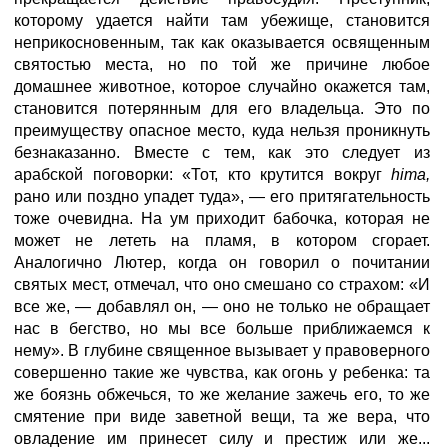
которому удается найти там убежище, становится
неприкосновенным, так как оказывается освященным
святостью места, но по той же причине любое
домашнее животное, которое случайно окажется там,
становится потерянным для его владельца. Это по
преимуществу опасное место, куда нельзя проникнуть
безнаказанно. Вместе с тем, как это следует из
арабской поговорки: «Тот, кто крутится вокруг
hima,
рано или поздно упадет туда», — его притягательность
тоже очевидна. На ум приходит бабочка, которая не
может не лететь на пламя, в котором сгорает.
Аналогично Лютер, когда он говорил о почитании
святых мест, отмечал, что оно смешано со страхом: «И
все же, — добавлял он, — оно не только не обращает
нас в бегство, но мы все больше приближаемся к
нему». В глубине священное вызывает у правоверного
совершенно такие же чувства, как огонь у ребенка: та
же боязнь обжечься, то же желание зажечь его, то же
смятение при виде заветной вещи, та же вера, что
овладение им принесет силу и престиж или же...