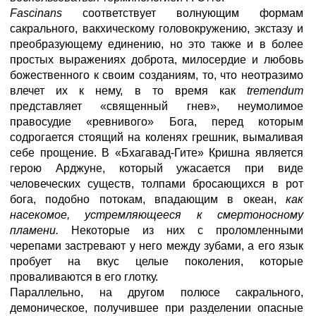
Fascinans
соответствует волнующим формам
сакрального, вакхическому головокружению, экстазу и
преобразующему единению, но это также и в более
простых выражениях доброта, милосердие и любовь
божественного к своим созданиям, то, что неотразимо
влечет их к нему, в то время как
tremendum
представляет «священный гнев», неумолимое
правосудие «ревнивого» Бога, перед которым
содрогается стоящий на коленях грешник, вымаливая
себе прощение. В «Бхагавад-Гите» Кришна является
герою Арджуне, который ужасается при виде
человеческих существ, толпами бросающихся в рот
бога, подобно потокам, впадающим в океан,
как
насекомое, устремляющееся к смертоносному
пламени.
Некоторые из них с проломленными
черепами застревают у него между зубами, а его язык
пробует на вкус целые поколения, которые
проваливаются в его глотку.
Параллельно, на другом полюсе сакрального,
демоническое, получившее при разделении опасные