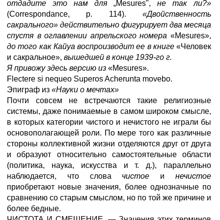
отдадите это нам для
„Mesures",
не так ли?»
(Correspondance, p. 114).
«Двойственность
сакрального» действительно фигурирует два месяца
спустя в оглавлении апрельского номера
«Mesures»,
до того как Кайуа воспроизводит ее в книге
«Человек
и сакральное»,
вышедшей в конце 1939-го г.
Я привожу здесь версию из
«Mesures».
Flectere si nequeo Superos Acherunta movebo.
Эпиграф из
«Науки о мечтах»
Почти совсем не встречаются такие религиозные
системы, даже понимаемые в самом широком смысле,
в которых категории чистого и нечистого не играли бы
основополагающей роли. По мере того как различные
стороны коллективной жизни отделяются друг от друга
и образуют относительно самостоятельные области
(политика, наука, искусства и т. д.), параллельно
наблюдается, что слова
чистое
и
нечистое
приобретают новые значения, более однозначные по
сравнению со старым смыслом, но по той же причине и
более бедные.
ЧИСТОТА И СМЕШЕНИЕ. — Значения этих терминов