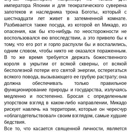
императора Японии и для теократического суверена
запотеков и наследника трона Боготы, который с
шестнадцати лет живет в затемненной комнате.
Разбивается также посуда, из которой ел Микадо, из
опасения, как бы кто-нибудь по неосторожности не
воспользовался ею впоследствии, а это привело бы к
тому, что его рот и горло распухли бы и воспалились,
одним словом, чтобы никто не оказался пораженным.
В то же время требуется держать божественного
короля в укрытии от всякой скверны, от всякой
бесполезной потери его святой энергии, остерегаться
всякого повода, вызывающего ее грубую растрату; она
должна обеспечивать только правильное
функционирование природы и государства, излучаясь
медленно и постепенно. Бросая с определенным
упорством взгляд в каком-либо направлении, Микадо
рискует навлечь на территории, которые он чересчур
«облагодетельствовал» своим взглядом, самые худшие
бедствия.
Все то, что касается священной личности, является