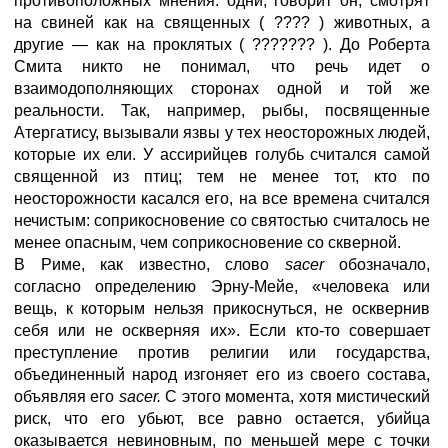
противоположных мнения: одни, говорит он, смотрят
на свиней как на священных ( ???? ) животных, а
другие — как на проклятых ( ??????? ). До Роберта
Смита никто не понимал, что речь идет о
взаимодополняющих сторонах одной и той же
реальности. Так, например, рыбы, посвященные
Атергатису, вызывали язвы у тех неосторожных людей,
которые их ели. У ассирийцев голубь считался самой
священной из птиц; тем не менее тот, кто по
неосторожности касался его, на все времена считался
нечистым: соприкосновение со святостью считалось не
менее опасным, чем соприкосновение со скверной.
В Риме, как известно, слово
sacer
обозначало,
согласно определению Эрну-Мейе, «человека или
вещь, к которым нельзя прикоснуться, не осквернив
себя или не оскверняя их». Если кто-то совершает
преступление против религии или государства,
объединенный народ изгоняет его из своего состава,
объявляя его
sacer.
С этого момента, хотя мистический
риск, что его убьют, все равно остается, убийца
оказывается невиновным, по меньшей мере с точки