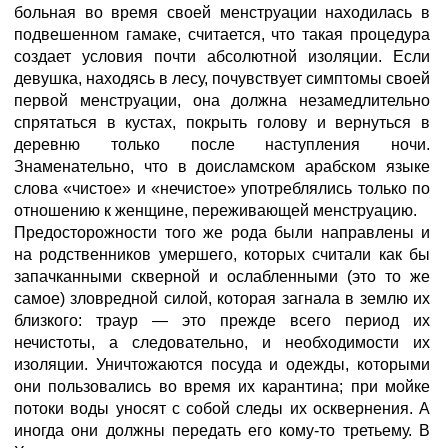
больная во время своей менструации находилась в
подвешенном гамаке, считается, что такая процедура
создает условия почти абсолютной изоляции. Если
девушка, находясь в лесу, почувствует симптомы своей
первой менструации, она должна незамедлительно
спрятаться в кустах, покрыть голову и вернуться в
деревню только после наступления ночи.
Знаменательно, что в доисламском арабском языке
слова «чистое» и «нечистое» употреблялись только по
отношению к женщине, переживающей менструацию.
Предосторожности того же рода были направлены и
на родственников умершего, которых считали как бы
запачканными скверной и ослабленными (это то же
самое) зловредной силой, которая загнала в землю их
близкого: траур — это прежде всего период их
нечистоты, а следовательно, и необходимости их
изоляции. Уничтожаются посуда и одежды, которыми
они пользовались во время их карантина; при мойке
потоки воды уносят с собой следы их осквернения. А
иногда они должны передать его кому-то третьему. В