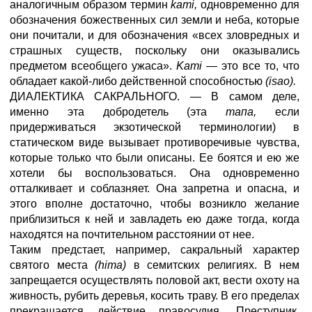
аналогичным образом термин
kami,
одновременно для
обозначения божественных сил земли и неба, которые
они почитали, и для обозначения «всех зловредных и
страшных существ, поскольку они оказывались
предметом всеобщего ужаса».
Kami
— это все то, что
обладает какой-либо действенной способностью
(isao).
ДИАЛЕКТИКА САКРАЛЬНОГО. — В самом деле,
именно эта добродетель (эта
тапа,
если
придерживаться экзотической терминологии) в
статическом виде вызывает противоречивые чувства,
которые только что были описаны. Ее боятся и ею же
хотели бы воспользоваться. Она одновременно
отталкивает и соблазняет. Она запретна и опасна, и
этого вполне достаточно, чтобы возникло желание
приблизиться к ней и завладеть ею даже тогда, когда
находятся на почтительном расстоянии от нее.
Таким предстает, например, сакральный характер
святого места
(hima)
в семитских религиях. В нем
запрещается осуществлять половой акт, вести охоту на
живность, рубить деревья, косить траву. В его пределах
прекращается действие правосудия. Преступник,