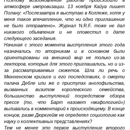
Поэтому возобновление работы происходило в
атмосфере импровизации. 13 ноября Кайуа пишет
Полану: «Послезавтра я выступаю в Коллеже, хотя у
меня такое впечатление, что ни одно приглашение
не было отправлено». Журнал
N.R.F.
тоже не дал
никакого объявления и не оповестил о дате
следующего заседания.
Начиная с этого момента выступления этого года
назначались по вторникам и в основном были
ориентированы на внешний мир не только из-за
лекторов, которые для этого приглашались, но и из-
за рассматриваемых сюжетов. Шла ли речь о
Мюнхенском кризисе и его последствиях, о смерти
палача Дебле или же о приступах англофильства,
вызванных визитом королевского семейства,
большинство выступлений посредством обзора
прессе (то, что Барт назовет «мифологией»)
выливались в комментарий к происходящему. В конце
концов, разве Дюркгейм не определял социологию как
науку о коллективных
представлениях?
Тем не менее это первое выступление второго