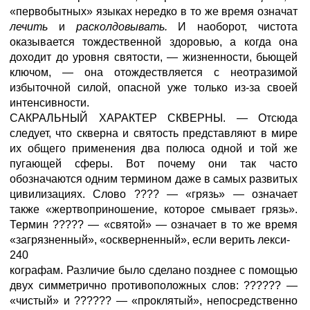
«первобытных» языках нередко в то же время означат
лечить
и
расколдовывать.
И наоборот, чистота
оказывается тождественной здоровью, а когда она
доходит до уровня святости, — жизненности, бьющей
ключом, — она отождествляется с неотразимой
избыточной силой, опасной уже только из-за своей
интенсивности.
САКРАЛЬНЫЙ ХАРАКТЕР СКВЕРНЫ. — Отсюда
следует, что скверна и святость представляют в мире
их общего применения два полюса одной и той же
пугающей сферы. Вот почему они так часто
обозначаются одним термином даже в самых развитых
цивилизациях. Слово ????
— «грязь» — означает
также «жертвоприношение, которое смывает грязь».
Термин ?????
— «святой» — означает в то же время
«загрязненный», «оскверненный», если верить лекси-
240
кографам. Различие было сделано позднее с помощью
двух симметрично противоположных слов: ?????? —
«чистый» и ?????? — «проклятый», непосредственно