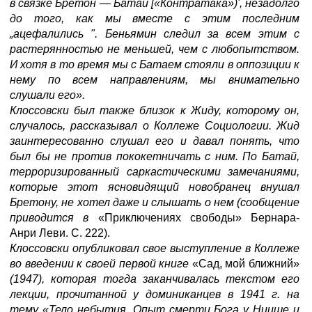
в связке Бретон
—
Батай [«Контратака»)', незадолго
до того, как мы вместе с этим последним
„ацефалились ". Беньямин следил за всем этим с
растерянностью не меньшей, чем с любопытством.
И хотя в то время мы с Батаем стояли в оппозиции к
нему по всем направлениям, мы внимательно
слушали его».
Клоссовски был также близок к Жиду, которому он,
случалось, рассказывал о Коллеже Социологии. Жид
заинтересованно слушал его и давал понять, что
был бы не против пококетничать с ним. По Батай,
терроризированный саркастическими замечаниями,
которые этот ясновидящий новобранец внушал
Бретону, не хотел даже и слышать о нем (сообщение
приводится в
«Приключениях свободы» Бернара-
Анри Леви. С. 222).
Клоссовски опубликовал свое выступление в Коллеже
во введении к своей первой книге
«Сад, мой ближний»
(1947), которая тогда заканчивалась текстом его
лекции, прочитанной у доминиканцев в 1941 г. на
тему «Тело небытия. Опыт смерти Бога у Ницше и