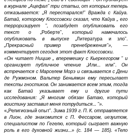
в журнале „Ацефал" три статьи, от которых теперь
отказывается: „Я перестарался!" Вражда с Кайуа.
Батай, которому Клоссовски сказал, что Кайуа „ его
терроризирует ", позабудет опубликовать его
текст о
„Роберте",
который намечалось
опубликовать в выпуске
„Литература и зло".
„Прекрасный пример пренебрежения"»,
—
комментирует сегодня этот факт Клоссовски.
«Он читает Ницше „ вперемешку с Кьеркегором " и
организует публичное чтение
„Или... или".
Он
встречается с Марселем Морэ и связывается с Дени
де Ружмоном. Вальтер Беньямин ему пересылает
тексты гностиков. Он занимается всем этим, тогда
как Батай указывает ему и другие пути
исследования: „Я многим обязан Батаю, который
воистину заставил меня потрудиться... "».
«„Религиозный опыт".
Зима 1939 г. П. К. отправляется
в Лион, где знакомится с П. Фессаром, иезуитом,
специалистом по Гегелю, который сыграет важную
роль в его духовной жизни...» (с. 184
—
185). «Тело