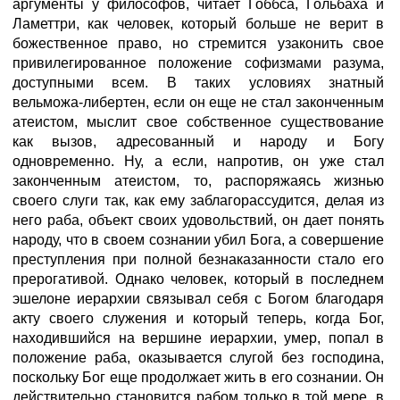
аргументы у философов, читает Гоббса, Гольбаха и
Ламеттри, как человек, который больше не верит в
божественное право, но стремится узаконить свое
привилегированное положение софизмами разума,
доступными всем. В таких условиях знатный
вельможа-либертен, если он еще не стал законченным
атеистом, мыслит свое собственное существование
как вызов, адресованный и народу и Богу
одновременно. Ну, а если, напротив, он уже стал
законченным атеистом, то, распоряжаясь жизнью
своего слуги так, как ему заблагорассудится, делая из
него раба, объект своих удовольствий, он дает понять
народу, что в своем сознании убил Бога, а совершение
преступления при полной безнаказанности стало его
прерогативой. Однако человек, который в последнем
эшелоне иерархии связывал себя с Богом благодаря
акту своего служения и который теперь, когда Бог,
находившийся на вершине иерархии, умер, попал в
положение раба, оказывается слугой без господина,
поскольку Бог еще продолжает жить в его сознании. Он
действительно становится рабом только в той мере, в