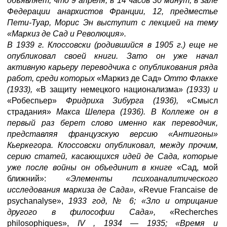
объявляет, что 9 апреля, в 14 часов 30 минут, в зале
Федерации анархистов Франции, 12, предместье
Пети-Туар, Морис Эн выступит с лекцией на тему
«Маркиз де Сад и Революция».
В 1939 г. Клоссовски (родившийся в 1905 г.) еще не
опубликовал своей книги. Зато он уже начал
активную карьеру переводчика с опубликования ряда
работ, среди которых
«Маркиз де Сад»
Отто Флакке
(1933),
«В защиту немецкого национализма»
(1933) и
«Робеспьер»
Фридриха Зибурга (1936),
«Смысл
страдания»
Макса Шелера (1936). В Коллеже он в
первый раз берет слово именно как переводчик,
представляя французскую версию «Антигоны»
Кьеркегора. Клоссовски опубликовал, между прочим,
серию статей, касающихся идей де Сада, которые
уже после войны он объединит в книге
«Сад, мой
ближний»:
«Элементы психоаналитического
исследования маркиза де Сада»,
«Revue Francaise de
psychanalyse»,
1933 год, № 6; «Зло и отрицание
другого в философии Сада»,
«Recherches
philosophiques»,
IV , 1934
—
1935; «Время и