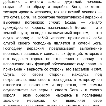
действию античного закона джунглей; человек,
созданный по образу и подобию Бога, не может
эксплуатировать человека, так как всякий человек —
это слуга Бога. На фронтоне теократической иерархии
высечена поговорка:
страх Божий
—
начало
премудрости.
Король, назначаемый Богом, — это
земной слуга; господин, назначаемый королем, — это
слуга короля; а любой человек, признающий себя
слугой своего господина является и слугой Бога.
Господину иерархия предписывает выполнение
военных, правовых и социальных функций, которыми
его наделяет король по отношению к народу, но
исполнение этих функций обеспечивает ему право на
признание и верность со стороны его вассалов и слуг.
Слуга, со своей стороны, находясь под
покровительством своего господина, к которому он
относится с почтением и верностью, тем самым
осуществляет акт веры в своего Бога и в своего
короля. Таким образом, находясь в последнем
эшелоне иерархии, он выполняет свое
индивидуальное предназначение, потому что участвует