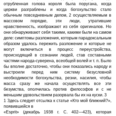
отрубленная голова короля была поругана, когда
церкви разграблены и когда богохульство стало
обычным повседневным делом, 2 осуществляемым в
массовом порядке, эти люди, утратившие
нравственность, изображают из себя оригиналов. Но
они обнаруживают себя такими, какими были на самом
деле: симптомы разложения, которым парадоксальным
образом удалось пережить разложение и которые не
могут включиться в процесс переустройства,
происходящий в сознании людей, став составными
частями народа-суверена, всеобщей волей и т. п. Было
бы вполне достаточно, чтобы они показались народу и
выстроили перед ним систему безусловной
необходимости богохульства, резни, насилия, чтобы
масса сразу же начала осуществлять все эти
безумства, ополчилась против философов и с не
меньшим удовольствием разорвала бы их на куски. 3
1 Здесь следует отсылка к статье «Кто мой ближний?»,
появившейся в
«Esprit» (декабрь 1938 г. С. 402—423), которая