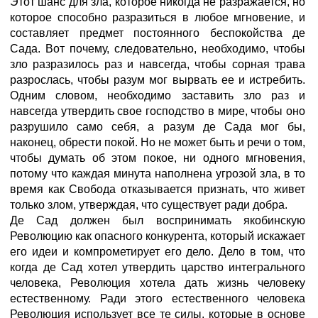
Этот шанс для зла, которое никогда не разражается, но
которое способно разразиться в любое мгновение, и
составляет предмет постоянного беспокойства де
Сада. Вот почему, следовательно, необходимо, чтобы
зло разразилось раз и навсегда, чтобы сорная трава
разрослась, чтобы разум мог вырвать ее и истребить.
Одним словом, необходимо заставить зло раз и
навсегда утвердить свое господство в мире, чтобы оно
разрушило само себя, а разум де Сада мог бы,
наконец, обрести покой. Но не может быть и речи о том,
чтобы думать об этом покое, ни одного мгновения,
потому что каждая минута наполнена угрозой зла, в то
время как Свобода отказывается признать, что живет
только злом, утверждая, что существует ради добра.
Де Сад должен был воспринимать якобинскую
Революцию как опасного конкурента, который искажает
его идеи и компрометирует его дело. Дело в том, что
когда де Сад хотел утвердить царство интегрального
человека, Революция хотела дать жизнь человеку
естественному. Ради этого естественного человека
Революция использует все те силы, которые в основе