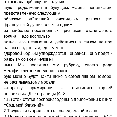
открывала рубрику, не получив
шую продолжения в будущем, «Силы ненависти»,
представленную следующим
образом: «Ставший очевидным разлом во
французской душе является одним
из наиболее несомненных признаков тоталитарного
толчка. Надо воспользо
ваться его незаметным действием в самом центре
наших сердец: там, где вместо
здоровой борьбы утверждается ненависть, она ведет к
разрыву со всем человеч
ным. Мы посвятим эту рубрику, своего рода
метафизическое введение в кото
рую можно будет найти ниже в сегодняшнем номере,
не расплывчатому морали
заторству примирения, а отысканию корней
ненависти». Две страницы (412—
413) этой статьи воспроизведены в приложении к книге
«Сад, мой ближний».
2 Трудности сакрального в повседневной жизни.
3 Первое издание книги «Сад, мой ближний» (1947)