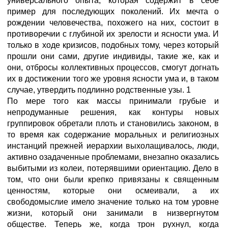
универсального опыта, которая содержит в себе
пример для последующих поколений. Их мечта о
рождении человечества, похожего на них, состоит в
противоречии с глубиной их зрелости и ясности ума. И
только в ходе кризисов, подобных тому, через который
прошли они сами, другие индивиды, такие же, как и
они, отбросы коллективных процессов, смогут догнать
их в достижении того же уровня ясности ума и, в таком
случае, утвердить подлинно родственные узы. 1
По мере того как массы принимали грубые и
непродуманные решения, как контуры новых
группировок обретали плоть и становились законом, в
то время как содержание моральных и религиозных
инстанций прежней иерархии выхолащивалось, люди,
активно озадаченные проблемами, внезапно оказались
выбитыми из колеи, потерявшими ориентацию. Дело в
том, что они были крепко привязаны к священным
ценностям, которые они осмеивали, а их
свободомыслие имело значение только на том уровне
жизни, который они занимали в низвергнутом
обществе. Теперь же, когда трон рухнул, когда