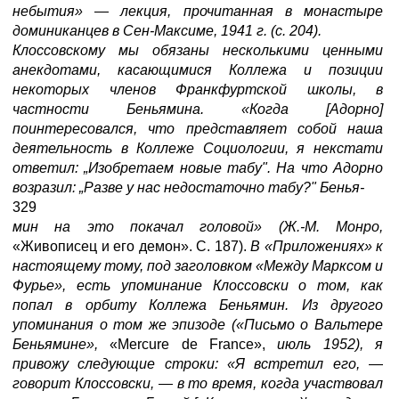
небытия»
—
лекция, прочитанная в монастыре
доминиканцев в Сен-Максиме, 1941 г. (с. 204).
Клоссовскому мы обязаны несколькими ценными
анекдотами, касающимися Коллежа и позиции
некоторых членов Франкфуртской школы, в
частности Беньямина. «Когда [Адорно]
поинтересовался, что представляет собой наша
деятельность в Коллеже Социологии, я некстати
ответил: „Изобретаем новые табу". На что Адорно
возразил: „Разве у нас недостаточно табу?" Бенья-
329
мин на это покачал головой» (Ж.-М. Монро,
«Живописец и его демон». С. 187).
В «Приложениях» к
настоящему тому, под заголовком «Между Марксом и
Фурье», есть упоминание Клоссовски о том, как
попал в орбиту Коллежа Беньямин. Из другого
упоминания о том же эпизоде («Письмо о Вальтере
Беньямине»,
«Mercure de France»,
июль 1952), я
привожу следующие строки: «Я встретил его,
—
говорит Клоссовски,
—
в то время, когда участвовал