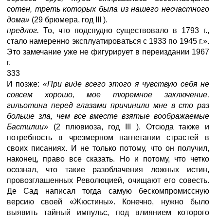
сотен, треть которых была из нашего несчастного
дома»
(29 брюмера, год III ).
предлог.
То, что подспудно существовало в 1793 г.,
стало намеренно эксплуатироваться с 1933 по 1945 г.».
Это замечание уже не фигурирует в переиздании 1967
г.
333
И позже:
«При виде всего этого я чувствую себя не
совсем хорошо, мое тюремное заключение,
гильотина перед глазами причинили мне в сто раз
больше зла, чем все вместе взятые воображаемые
Бастилии»
(2 плювиоза, год III ). Отсюда также и
потребность в чрезмерном нагнетании страстей в
своих писаниях. И не только потому, что он получил,
наконец, право все сказать. Но и потому, что четко
осознал, что такие разоблачения ложных истин,
провозглашенных Революцией, очищают его совесть.
Де Сад написал тогда самую бескомпромиссную
версию своей «Жюстины». Конечно, нужно было
выявить тайный импульс, под влиянием которого