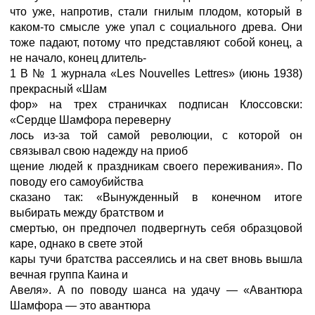
что уже, напротив, стали гнилым плодом, который в
каком-то смысле уже упал с социального древа. Они
тоже падают, потому что представляют собой конец, а
не начало, конец длитель-
1 В № 1 журнала «Les Nouvelles Lettres» (июнь 1938)
прекрасный «Шам
фор» на трех страничках подписан Клоссовски:
«Сердце Шамфора переверну
лось из-за той самой революции, с которой он
связывал свою надежду на приоб
щение людей к праздникам своего переживания». По
поводу его самоубийства
сказано так: «Вынужденный в конечном итоге
выбирать между братством и
смертью, он предпочел подвергнуть себя образцовой
каре, однако в свете этой
кары тучи братства рассеялись и на свет вновь вышла
вечная группа Каина и
Авеля». А по поводу шанса на удачу — «Авантюра
Шамфора — это авантюра