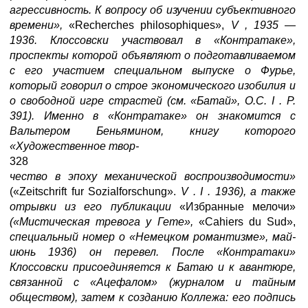
агрессивность. К вопросу об изучении субъективного
времени»,
«Recherches philosophiques»,
V , 1935
—
1936. Клоссовски участвовал в «Контратаке»,
проспекты которой объявляют о подготавливаемом
с его участием специальном выпуске о Фурье,
который говорил о строе экономического изобилия и
о свободной игре страстей (см. «Батай», О.С.
I . Р.
391). Именно в «Контратаке» он знакомится с
Вальтером Беньямином, книгу которого
«Художественное твор-
328
чество в эпоху механической воспроизводимости»
(«Zeitschrift fur Sozialforschung».
V .
I . 1936), а также
отрывки из его публикации
«Избранные мелочи»
(«Мистическая тревога у Гете»,
«Cahiers du Sud»,
специальный номер о «Немецком романтизме», май-
июнь 1936) он перевел. После «Контратаки»
Клоссовски присоединяется к Батаю и к авантюре,
связанной с «Ацефалом» (журналом и тайным
обществом), затем к созданию Коллежа: его подпись