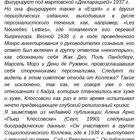
фигурирует под мартовской «Декларацией» 1937 г.
Но она фигурирует также в
«Esprit»
и в других
периодических изданиях, выходивших в русле
персоналистского течения, как, например,
«Les
Nouvelles Lettres»,
где появляется его перевод
Кьеркегора. Весной 1939 г. в ходе проведенного
Монро анкетирования о руководителях сознания, его
ответ был включен в группу ответов «некоторых»,
как обозначили себя Жак Део, Поль Ландсберг,
Марсель Морэ и Дени де
Ружмон, провозглашавшие
себя сторонниками персонализма. Следует ли
видеть в этом симптом отхода от Коллежа? Такое
не исключено, так как, не говоря уже о его
отношениях с Кайуа, которые становились все хуже
и хуже, Клоссовски как раз в это время испытывал
нечто предвещающее глубокий религиозный кризис.
Я заимствую из недавней публикации Алена Арно
«Пьер Клоссовски»
(Сеул, 1990) следующие
биографические данные: «Он участвует в группе
Социологического Коллежа, где в 1939 г. выступает
с лекцией по теме „ Сад и Революция ". Он публикует