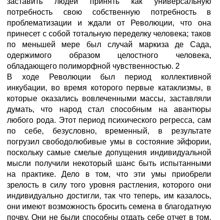
заставить людей принять как универсальную
потребность свою собственную потребность в
проблематизации и ждали от Революции, что она
принесет с собой тотальную переделку человека; таков
по меньшей мере был случай маркиза де Сада,
одержимого образом целостного человека,
обладающего полиморфной чувственностью. 2
В ходе Революции был период коллективной
инкубации, во время которого первые катаклизмы, в
которые оказались вовлеченными массы, заставляли
думать, что народ стал способным на авантюры
любого рода. Этот период психического регресса, сам
по себе, безусловно, временный, в результате
погрузил свободолюбивые умы в состояние эйфории,
поскольку самые смелые допущения индивидуальной
мысли получили некоторый шанс быть испытанными
на практике. Дело в том, что эти умы приобрели
зрелость в силу того уровня растления, которого они
индивидуально достигли, так что теперь, им казалось,
они имеют возможность бросить семена в благодатную
почву. Они не были способны отдать себе отчет в том,