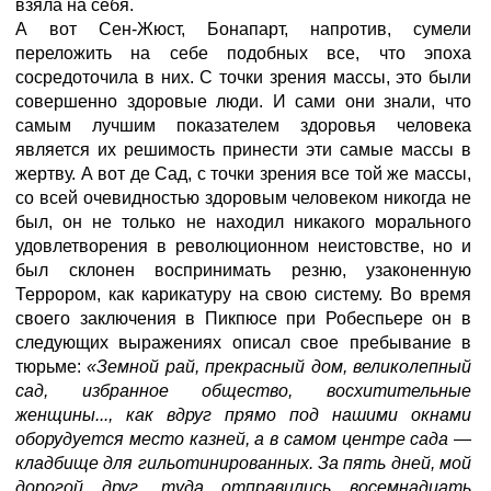
взяла на себя.
А вот Сен-Жюст, Бонапарт, напротив, сумели
переложить на себе подобных все, что эпоха
сосредоточила в них. С точки зрения массы, это были
совершенно здоровые люди. И сами они знали, что
самым лучшим показателем здоровья человека
является их решимость принести эти самые массы в
жертву. А вот де Сад, с точки зрения все той же массы,
со всей очевидностью здоровым человеком никогда не
был, он не только не находил никакого морального
удовлетворения в революционном неистовстве, но и
был склонен воспринимать резню, узаконенную
Террором, как карикатуру на свою систему. Во время
своего заключения в Пикпюсе при Робеспьере он в
следующих выражениях описал свое пребывание в
тюрьме:
«Земной рай, прекрасный дом, великолепный
сад, избранное общество, восхитительные
женщины..., как вдруг прямо под нашими окнами
оборудуется место казней, а в самом центре сада
—
кладбище для гильотинированных. За пять дней, мой
дорогой друг, туда отправились восемнадцать