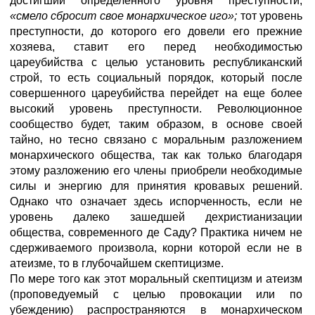
достигший определенного уровня преступности,
«смело сбросит свое монархическое иго»;
тот уровень
преступности, до которого его довели его прежние
хозяева, ставит его перед необходимостью
цареубийства с целью установить республиканский
строй, то есть социальный порядок, который после
совершенного цареубийства перейдет на еще более
высокий уровень преступности. Революционное
сообщество будет, таким образом, в основе своей
тайно, но тесно связано с моральным разложением
монархического общества, так как только благодаря
этому разложению его члены приобрели необходимые
силы и энергию для принятия кровавых решений.
Однако что означает здесь испорченность, если не
уровень далеко зашедшей дехристианизации
общества, современного де Саду? Практика ничем не
сдерживаемого произвола, корни которой если не в
атеизме, то в глубочайшем скептицизме.
По мере того как этот моральный скептицизм и атеизм
(проповедуемый с целью провокации или по
убеждению) распространяются в монархическом