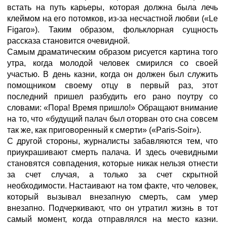
встать на путь карьеры, которая должна была лечь
клеймом на его потомков, из-за несчастной любви («Le
Figaro»). Таким образом, фольклорная сущность
рассказа становится очевидной.
Самым драматическим образом рисуется картина того
утра, когда молодой человек смирился со своей
участью. В день казни, когда он должен был служить
помощником своему отцу в первый раз, этот
последний пришел разбудить его рано поутру со
словами: «Пора! Время пришло!» Обращают внимание
на то, что «будущий палач был оторван ото сна совсем
так же, как приговоренный к смерти» («Paris-Soir»).
С другой стороны, журналисты забавляются тем, что
приукрашивают смерть палача. И здесь очевидными
становятся совпадения, которые никак нельзя отнести
за счет случая, а только за счет скрытной
необходимости. Настаивают на том факте, что человек,
который вызывал внезапную смерть, сам умер
внезапно. Подчеркивают, что он утратил жизнь в тот
самый момент, когда отправлялся на место казни.