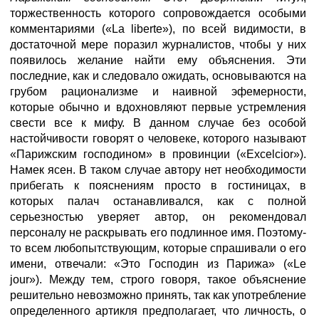
торжественность которого сопровождается особыми
комментариями («La liberte»), по всей видимости, в
достаточной мере поразил журналистов, чтобы у них
появилось желание найти ему объяснения. Эти
последние, как и следовало ожидать, основываются на
грубом рационализме и наивной эфемерности,
которые обычно и вдохновляют первые устремления
свести все к мифу. В данном случае без особой
настойчивости говорят о человеке, которого называют
«Парижским господином» в провинции («Excelcior»).
Намек ясен. В таком случае автору нет необходимости
прибегать к пояснениям просто в гостиницах, в
которых палач останавливался, как с полной
серьезностью уверяет автор, он рекомендовал
персоналу не раскрывать его подлинное имя. Поэтому-
то всем любопытствующим, которые спрашивали о его
имени, отвечали: «Это Господин из Парижа» («Le
jour»). Между тем, строго говоря, такое объяснение
решительно невозможно принять, так как употребление
определенного артикля предполагает, что личность, о