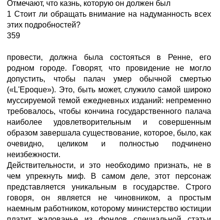
Отмечают, что казнь, которую он должен был
1 Стоит ли обращать внимание на надуманность всех
этих подробностей?
359
провести, должна была состояться в Ренне, его
родном городе. Говорят, что провидение не могло
допустить, чтобы палач умер обычной смертью
(«L'Epoque»). Это, быть может, служило самой широко
муссируемой темой ежедневных изданий: непременно
требовалось, чтобы кончина государственного палача
наиболее удовлетворительным и совершенным
образом завершала существование, которое, было, как
очевидно, целиком и полностью подчинено
неизбежности.
Действительности, и это необходимо признать, не в
чем упрекнуть миф. В самом деле, этот персонаж
представляется уникальным в государстве. Строго
говоря, он является не чиновником, а простым
наемным работником, которому министерство юстиции
платит жалованье из фондов специальной статьи