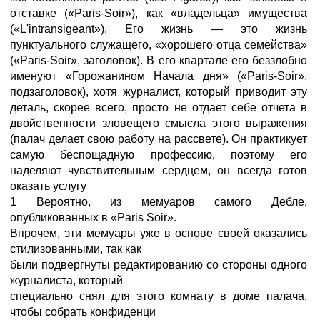
отставке («Paris-Soir»), как «владельца» имущества
(«L'intransigeant»). Его жизнь — это жизнь
пунктуального служащего, «хорошего отца семейства»
(«Paris-Soir», заголовок). В его квартале его беззлобно
именуют «Горожанином Начала дня» («Paris-Soir»,
подзаголовок), хотя журналист, который приводит эту
деталь, скорее всего, просто не отдает себе отчета в
двойственности зловещего смысла этого выражения
(палач делает свою работу на рассвете). Он практикует
самую беспощадную профессию, поэтому его
наделяют чувствительным сердцем, он всегда готов
оказать услугу
1 Вероятно, из мемуаров самого Дебле,
опубликованных в «Paris Soir».
Впрочем, эти мемуары уже в основе своей оказались
стилизованными, так как
были подвергнуты редактированию со стороны одного
журналиста, который
специально снял для этого комнату в доме палача,
чтобы собрать конфиденци