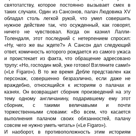
святотатству, которое постоянно вызывает смех в
таких случаях. Один из Сансонов, палач Людовика XV
обладал столь легкой рукой, что умел совершить
нужное действие так, что осужденный, как говорят,
ничего не чувствовал. Когда он казнил Лалли-
Толендаля, этот последний с нетерпением спросил:
«Ну, чего же вы ждете?» А Сансон дал следующий
ответ, комичность которого рождается из самого ужаса
и проистекает из факта, что обращение адресовано
трупу: «Но, господин мой, уже готово! Взгляните сами!»
(«Le Figaro»). В то же время Дебле представлен как
персонаж, совершенно безразлично, если даже не
враждебно, относящийся к историям о палачах и
казнях. Он возвращает сборник произведений на эту
тему одному англичанину, подарившему ему этот
сборник, с такими величавыми и почти
торжественными словами: «Во всем, что касается
выполнения палачом своих обязанностей, палачу
совсем не нужно уметь читать» («Le Figaro»).
И наоборот, в противоположность этим историям