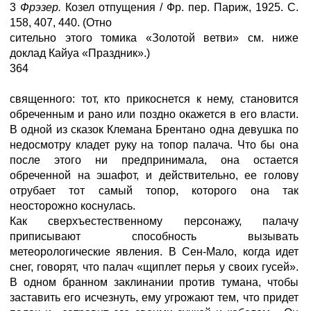
3
Фрэзер.
Козел отпущения / Фр. пер. Париж, 1925. С.
158, 407, 440. (Отно
сительно этого томика «Золотой ветви» см. ниже
доклад Кайуа «Праздник».)
364
священного: тот, кто прикоснется к нему, становится
обреченным и рано или поздно окажется в его власти.
В одной из сказок Клемана Брентано одна девушка по
недосмотру кладет руку на топор палача. Что бы она
после этого ни предпринимала, она остается
обреченной на эшафот, и действительно, ее голову
отрубает тот самый топор, которого она так
неосторожно коснулась.
Как сверхъестественному персонажу, палачу
приписывают способность вызывать
метеорологические явления. В Сен-Мало, когда идет
снег, говорят, что палач «щиплет перья у своих гусей».
В одном бранном заклинании против тумана, чтобы
заставить его исчезнуть, ему угрожают тем, что придет