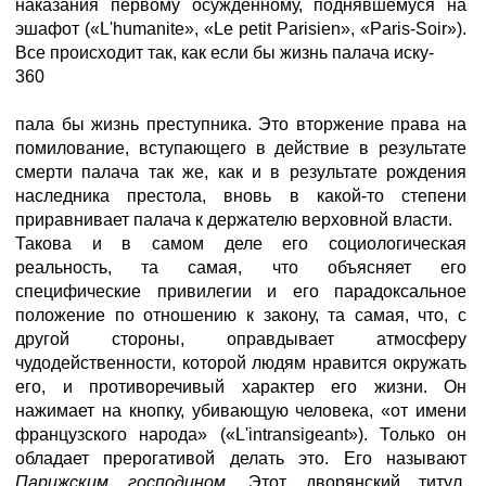
наказания первому осужденному, поднявшемуся на
эшафот («L'humanite», «Le petit Parisien», «Paris-Soir»).
Все происходит так, как если бы жизнь палача иску-
360
пала бы жизнь преступника. Это вторжение права на
помилование, вступающего в действие в результате
смерти палача так же, как и в результате рождения
наследника престола, вновь в какой-то степени
приравнивает палача к держателю верховной власти.
Такова и в самом деле его социологическая
реальность, та самая, что объясняет его
специфические привилегии и его парадоксальное
положение по отношению к закону, та самая, что, с
другой стороны, оправдывает атмосферу
чудодейственности, которой людям нравится окружать
его, и противоречивый характер его жизни. Он
нажимает на кнопку, убивающую человека, «от имени
французского народа» («L'intransigeant»). Только он
обладает прерогативой делать это. Его называют
Парижским господином.
Этот дворянский титул,