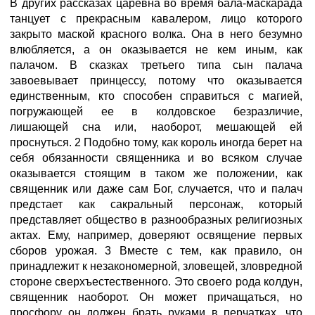
В других рассказах царевна во время бала-маскарада
танцует с прекрасным кавалером, лицо которого
закрыто маской красного волка. Она в него безумно
влюбляется, а он оказывается не кем иным, как
палачом. В сказках третьего типа сын палача
завоевывает принцессу, потому что оказывается
единственным, кто способен справиться с магией,
погружающей ее в колдовское безразличие,
лишающей сна или, наоборот, мешающей ей
проснуться. 2 Подобно тому, как король иногда берет на
себя обязанности священника и во всяком случае
оказывается стоящим в таком же положении, как
священник или даже сам Бог, случается, что и палач
предстает как сакральный персонаж, который
представляет общество в разнообразных религиозных
актах. Ему, например, доверяют освящение первых
сборов урожая. 3 Вместе с тем, как правило, он
принадлежит к незакономерной, зловещей, зловредной
стороне сверхъестественного. Это своего рода колдун,
священник наоборот. Он может причащаться, но
просфору он должен брать руками в перчатках, что