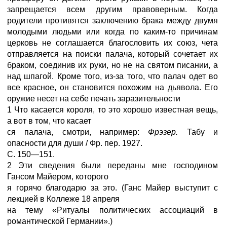
запрещается всем другим правоверным. Когда
родители противятся заключению брака между двумя
молодыми людьми или когда по каким-то причинам
церковь не соглашается благословить их союз, чета
отправляется на поиски палача, который сочетает их
браком, соединив их руки, но не на святом писании, а
над шпагой. Кроме того, из-за того, что палач одет во
все красное, он становится похожим на дьявола. Его
оружие несет на себе печать заразительности
1 Что касается короля, то это хорошо известная вещь,
а вот в том, что касает
ся палача, смотри, например:
Фрэзер.
Табу и
опасности для души / Фр. пер. 1927.
С. 150—151.
2 Эти сведения были переданы мне господином
Гансом Майером, которого
я горячо благодарю за это. (Ганс Майер выступит с
лекцией в Коллеже 18 апреля
на тему «Ритуалы политических ассоциаций в
романтической Германии».)