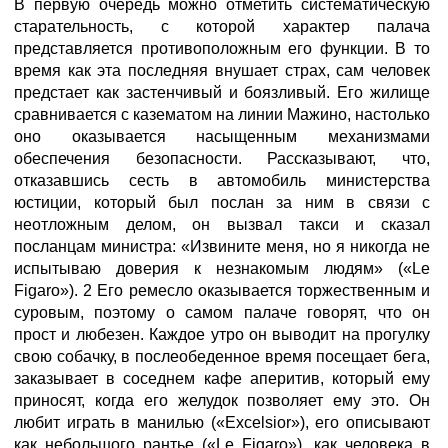
В первую очередь можно отметить систематическую
старательность, с которой характер палача
представляется противоположным его функции. В то
время как эта последняя внушает страх, сам человек
предстает как застенчивый и боязливый. Его жилище
сравнивается с казематом на линии Мажино, настолько
оно оказывается насыщенным механизмами
обеспечения безопасности. Рассказывают, что,
отказавшись сесть в автомобиль министерства
юстиции, который был послан за ним в связи с
неотложным делом, он вызвал такси и сказал
посланцам министра: «Извините меня, но я никогда не
испытываю доверия к незнакомым людям» («Le
Figaro»). 2 Его ремесло оказывается торжественным и
суровым, поэтому о самом палаче говорят, что он
прост и любезен. Каждое утро он выводит на прогулку
свою собачку, в послеобеденное время посещает бега,
заказывает в соседнем кафе аперитив, который ему
приносят, когда его желудок позволяет ему это. Он
любит играть в манилью («Excelsior»), его описывают
как небольшого рантье («Le Figaro»), как человека в