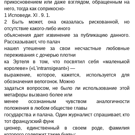
прикосновением или даже взглядом, обращенным на
него, тогда как соприкосно-
1 Исповеди. XI . 9. 1.
2 Быть может, она оказалась рискованной, но
отсутствие какого-либо иного
объяснения дает извинение за публикацию данного.
Рассказывают, что палач
нашел утешение за свои несчастные любовные
переживания с дочерью плотни
ка Эртеля в том, что посвятил себя «маленькой
королеве» («L'intransigeant») —
выражение, которое, кажется, используется для
обозначения велогонок. Можно
задаться вопросом, не было ли использование этой
метафоры вызвано более или
менее осознанным чувством аналогичности
положения в любом обществе главы
государства и палача. Один журналист спрашивает, кто
тот французский функ
ционер, единственный в своем роде, фамилия
которого содержит такие буквы: