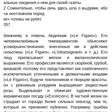
альные сведения о нем для своей газеты.
2 Сомнительно, чтобы речь здесь шла о выдумке, ибо
«в неотложном поряд
ке» головы не рубят.
357
ближнему и помочь беднякам («Le Figaro»). Его
человеколюбивым темпераментом объясняют
усовершенствования, внесенные им в действие
гильотины («Le Figaro», «L'intransigeant» и т. д.). Его
лицу приписывают мягкое и меланхолическое
выражение. Его профессия является скорбной, грубой,
кровавой, поэтому его представляют как озабоченного
исключительно утонченными и деликатными вещами
(«Le Figaro»). Будучи поклонником и творцом красоты,
он с ревнивым усердием выращивает редкостные
розы. Выделывает и обжигает художественную
керамическую посуду («Excelcior»). В частной жизни он
страдает от гораздо более сильных невзгод, чем те,
которые он причиняет публично. Например, ошибка