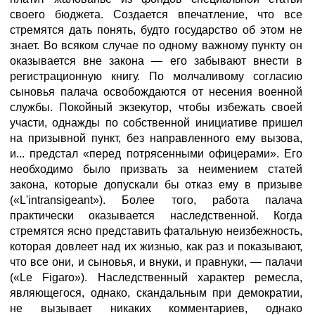
своего бюджета. Создается впечатление, что все
стремятся дать понять, будто государство об этом не
знает. Во всяком случае по одному важному пункту он
оказывается вне закона — его забывают внести в
регистрационную книгу. По молчаливому согласию
сыновья палача освобождаются от несения военной
службы. Покойный экзекутор, чтобы избежать своей
участи, однажды по собственной инициативе пришел
на призывной пункт, без направленного ему вызова,
и... предстал «перед потрясенными офицерами». Его
необходимо было призвать за неимением статей
закона, которые допускали бы отказ ему в призыве
(«L'intransigeant»). Более того, работа палача
практически оказывается наследственной. Когда
стремятся ясно представить фатальную неизбежность,
которая довлеет над их жизнью, как раз и показывают,
что все они, и сыновья, и внуки, и правнуки, — палачи
(«Le Figaro»). Наследственный характер ремесла,
являющегося, однако, скандальным при демократии,
не вызывает никаких комментариев, однако