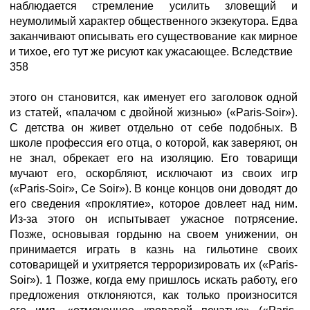
наблюдается стремление усилить зловещий и
неумолимый характер общественного экзекутора. Едва
заканчивают описывать его существование как мирное
и тихое, его тут же рисуют как ужасающее. Вследствие
358
этого он становится, как именует его заголовок одной
из статей, «палачом с двойной жизнью» («Paris-Soir»).
С детства он живет отдельно от себе подобных. В
школе профессия его отца, о которой, как заверяют, он
не знал, обрекает его на изоляцию. Его товарищи
мучают его, оскорбляют, исключают из своих игр
(«Paris-Soir», Ce Soir»). В конце концов они доводят до
его сведения «проклятие», которое довлеет над ним.
Из-за этого он испытывает ужасное потрясение.
Позже, основывая гордыню на своем унижении, он
принимается играть в казнь на гильотине своих
сотоварищей и ухитряется терроризировать их («Paris-
Soir»). 1 Позже, когда ему пришлось искать работу, его
предложения отклоняются, как только произносится