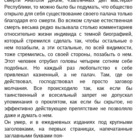
смерти Анатоля Дебле, «заплечных дел мастера»
Республики, то можно было бы подумать, что общество
открыло для себя существование своего палача только
благодаря его смерти. Во всяком случае естественная
смерть весьма редко вызывала столько комментариев
относительно жизни индивида с темной биографией,
который стремился сделать так, чтобы остальные о
нем позабыли, а эти остальные, по всей видимости,
тоже стремились, со своей стороны, позабыть о нем.
Этот человек отрубил головы четырем сотням себе
подобных. Но каждый раз любопытство к себе
привлекал казненный, а не палач. Там, где он
действовал, господствовал не просто заговор
молчания. Все происходило так, как если бы
таинственный и всесильный запрет не допускал
упоминания о проклятом, как если бы скрытое, но
эффективно действующее препятствие не позволяло
даже и думать о нем.
Он умер, и в ежедневных изданиях под крупными
заголовками, на первых страницах, напечатанные
заглавными буквами поя-