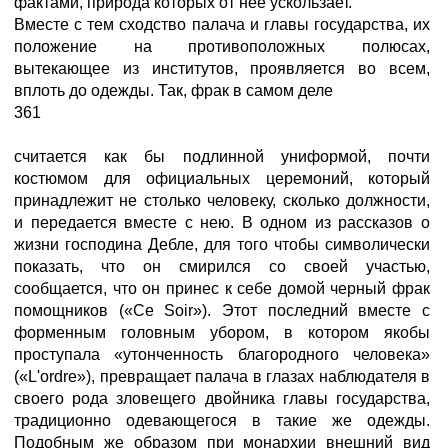
фактами, природа которых от нее ускользает.
Вместе с тем сходство палача и главы государства, их
положение на противоположных полюсах,
вытекающее из институтов, проявляется во всем,
вплоть до одежды. Так, фрак в самом деле
361
считается как бы подлинной униформой, почти
костюмом для официальных церемоний, который
принадлежит не столько человеку, сколько должности,
и передается вместе с нею. В одном из рассказов о
жизни господина Дебле, для того чтобы символически
показать, что он смирился со своей участью,
сообщается, что он принес к себе домой черный фрак
помощников («Ce Soir»). Этот последний вместе с
форменным головным убором, в котором якобы
проступала «утонченность благородного человека»
(«L'ordre»), превращает палача в глазах наблюдателя в
своего рода зловещего двойника главы государства,
традиционно одевающегося в такие же одежды.
Подобным же образом при монархии внешний вид