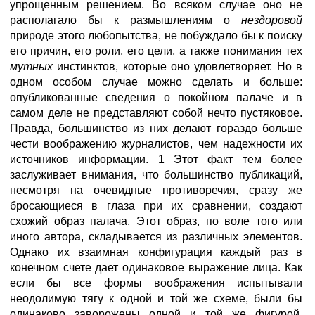
упрощенным решением. Во всяком случае оно не
располагало бы к размышлениям о
нездоровой
природе этого любопытства, не побуждало бы к поиску
его причин, его роли, его цели, а также понимания тех
мутных
инстинктов, которые оно удовлетворяет. Но в
одном особом случае можно сделать и больше:
опубликованные сведения о покойном палаче и в
самом деле не представляют собой нечто пустяковое.
Правда, большинство из них делают гораздо больше
чести воображению журналистов, чем надежности их
источников информации. 1 Этот факт тем более
заслуживает внимания, что большинство публикаций,
несмотря на очевидные противоречия, сразу же
бросающиеся в глаза при их сравнении, создают
схожий образ палача. Этот образ, по воле того или
иного автора, складывается из различных элементов.
Однако их взаимная конфигурация каждый раз в
конечном счете дает одинаковое выражение лица. Как
если бы все формы воображения испытывали
неодолимую тягу к одной и той же схеме, были бы
одинаково заворожены одной и той же фигурой,