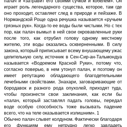
палач и «затравит его своими сучкой и кобелем». Он
играет роль легендарного существа, которое, там где
оно проходит, оставляет след в природе и пейзаже. В
Нормандской Роще одна речушка называется «ручьем
грязных рук». Когда-то ее воды были чистыми. Но с тех
пор, как палач вымыл в ней свои окровавленные руки
после того, как отрубил голову одному местному
жителю, эти воды оказались оскверненными. В силу
закона, который приписывает всему внушающему ужас
целительную силу, источник в Сен-Сир-ан-Тальмондуа
называется «Водоемом Красной Руки», потому что,
согласно поверью, в нем утонул палач, и поэтому он
имеет репутацию обладающего благодетельными
лечебными свойствами. Знахари, заговаривающие от
бородавок и разного рода опухолей, приходят туда,
чтобы произнести свои заклинания, как если бы
«палач, который заставлял падать головы, передал
воде особую способность тоже вызывать падение
всего, что на теле оказывается излишним». 1
Обычно палач слывет колдуном. Фактически благодаря
его функциям ему нетрудно легко завладеть