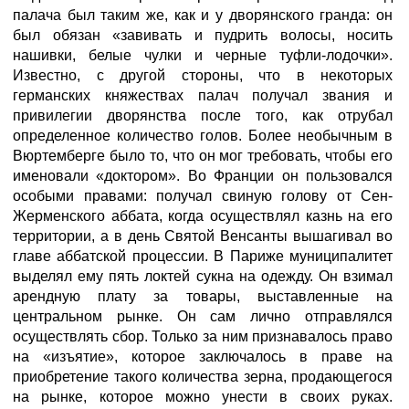
палача был таким же, как и у дворянского гранда: он
был обязан «завивать и пудрить волосы, носить
нашивки, белые чулки и черные туфли-лодочки».
Известно, с другой стороны, что в некоторых
германских княжествах палач получал звания и
привилегии дворянства после того, как отрубал
определенное количество голов. Более необычным в
Вюртемберге было то, что он мог требовать, чтобы его
именовали «доктором». Во Франции он пользовался
особыми правами: получал свиную голову от Сен-
Жерменского аббата, когда осуществлял казнь на его
территории, а в день Святой Венсанты вышагивал во
главе аббатской процессии. В Париже муниципалитет
выделял ему пять локтей сукна на одежду. Он взимал
арендную плату за товары, выставленные на
центральном рынке. Он сам лично отправлялся
осуществлять сбор. Только за ним признавалось право
на «изъятие», которое заключалось в праве на
приобретение такого количества зерна, продающегося
на рынке, которое можно унести в своих руках.