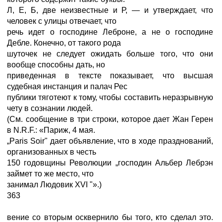
Л, Е, Б, две неизвестные и Р, — и утверждает, что
человек с улицы отвечает, что
речь идет о господине Леброне, а не о господине
Дебле. Конечно, от такого рода
шуточек не следует ожидать больше того, что они
вообще способны дать, но
приведенная в тексте показывает, что высшая
судебная инстанция и палач Рес
публики тяготеют к тому, чтобы составить неразрывную
чету в сознании людей.
(См. сообщение в три строки, которое дает Жан Герен
в N.R.F.: «Париж, 4 мая.
„Paris Soir" дает объявление, что в ходе празднований,
организованных в честь
150 годовщины Революции „господин Альбер Лебрэн
займет то же место, что
занимал Людовик XVI "».)
363
вение со вторым осквернило бы того, кто сделал это.