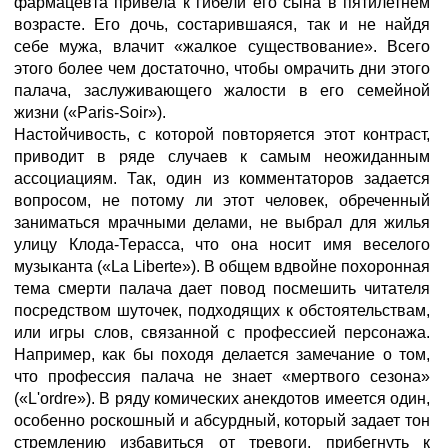
фармацевта привела к гибели его сына в пятилетнем
возрасте. Его дочь, состарившаяся, так и не найдя
себе мужа, влачит «жалкое существование». Всего
этого более чем достаточно, чтобы омрачить дни этого
палача, заслуживающего жалости в его семейной
жизни («Paris-Soir»).
Настойчивость, с которой повторяется этот контраст,
приводит в ряде случаев к самым неожиданным
ассоциациям. Так, один из комментаторов задается
вопросом, не потому ли этот человек, обреченный
заниматься мрачными делами, не выбрал для жилья
улицу Клода-Терасса, что она носит имя веселого
музыканта («La Liberte»). В общем вдвойне похоронная
тема смерти палача дает повод посмешить читателя
посредством шуточек, подходящих к обстоятельствам,
или игры слов, связанной с профессией персонажа.
Например, как бы походя делается замечание о том,
что профессия палача не знает «мертвого сезона»
(«L'ordre»). В ряду комических анекдотов имеется один,
особенно роскошный и абсурдный, который задает тон
стремлению избавиться от тревоги, прибегнуть к