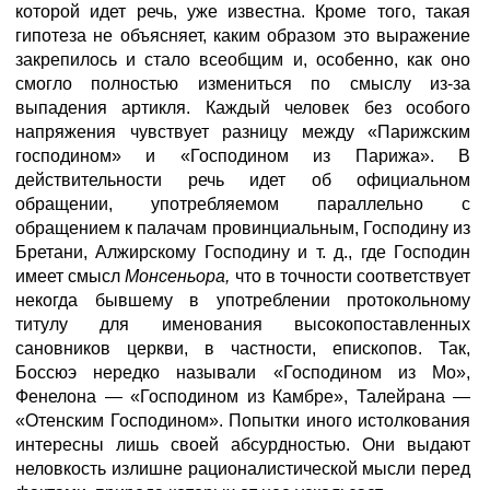
которой идет речь, уже известна. Кроме того, такая
гипотеза не объясняет, каким образом это выражение
закрепилось и стало всеобщим и, особенно, как оно
смогло полностью измениться по смыслу из-за
выпадения артикля. Каждый человек без особого
напряжения чувствует разницу между «Парижским
господином» и «Господином из Парижа». В
действительности речь идет об официальном
обращении, употребляемом параллельно с
обращением к палачам провинциальным, Господину из
Бретани, Алжирскому Господину и т. д., где Господин
имеет смысл
Монсеньора,
что в точности соответствует
некогда бывшему в употреблении протокольному
титулу для именования высокопоставленных
сановников церкви, в частности, епископов. Так,
Боссюэ нередко называли «Господином из Mo»,
Фенелона — «Господином из Камбре», Талейрана —
«Отенским Господином». Попытки иного истолкования
интересны лишь своей абсурдностью. Они выдают
неловкость излишне рационалистической мысли перед