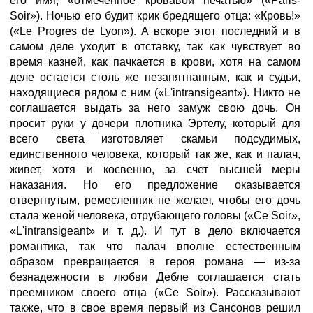
его имя, «отмеченное кровавой печатью» («Paris-
Soir»). Ночью его будит крик бредящего отца: «Кровь!»
(«Le Progres de Lyon»). A вскоре этот последний и в
самом деле уходит в отставку, так как чувствует во
время казней, как пачкается в крови, хотя на самом
деле остается столь же незапятнанным, как и судьи,
находящиеся рядом с ним («L'intransigeant»). Никто не
соглашается выдать за него замуж свою дочь. Он
просит руки у дочери плотника Эртелу, который для
всего света изготовляет скамьи подсудимых,
единственного человека, который так же, как и палач,
живет, хотя и косвенно, за счет высшей меры
наказания. Но его предложение оказывается
отвергнутым, ремесленник не желает, чтобы его дочь
стала женой человека, отрубающего головы («Ce Soir»,
«L'intransigeant» и т. д.). И тут в дело включается
романтика, так что палач вполне естественным
образом превращается в героя романа — из-за
безнадежности в любви Дебле соглашается стать
преемником своего отца («Ce Soir»). Рассказывают
также, что в свое время первый из Сансонов решил