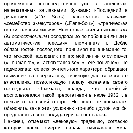
проявляется непосредственно уже в заголовках,
напечатанных заглавными буквами: «Последний в
династии» («Ce Soir»), «потомство палачей»,
«семейство экзекуторов» («Paris-Soir»), «трагическая
потомственная линия». Некоторые газеты считают
как
бы естественным
наследование по побочной линии и
автоматическую передачу племяннику г. Дебле
обязанностей последнего, принимая во внимание то,
что мужской наследник по прямой линии отсутствует
(«L'humanite», «L'action francaise», «L'ere nouvelle»). Не
подчеркивая ее исключительного характера, обращают
внимание на прерогативу, типичную для верховного
властелина, позволяющую палачу назначать своего
наследника. Отмечают, правда, что покойный
воспользовался такой прерогативой в июле 1932 г. в
пользу сына своей сестры. Но никто не попытался
объяснить, как в этих условиях кто-либо другой мог бы
представить свою кандидатуру на пост палача.
Наконец, отмечают «вековую» традицию, согласно
которой после смерти палача смягчается мера