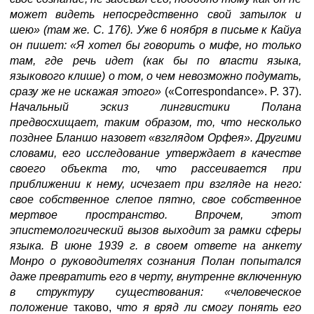
может видеть непосредственно свой затылок и
шею» (там же. С. 176). Уже 6 ноября в письме к Кайуа
он пишет: «Я хотел бы говорить о мифе, но только
там, где речь идет (как бы по власти языка,
языкового клише) о том, о чем невозможно подумать,
сразу же не искажая этого»
(«Correspondance». P. 37).
Начальный эскиз лингвистики Полана
предвосхищает, таким образом, то, что несколько
позднее Бланшо назовет «взглядом Орфея». Другими
словами, его исследование утверждает в качестве
своего объекта то, что рассеивается при
приближении к нему, исчезает при взгляде на него:
свое собственное слепое пятно, свое собственное
мертвое пространство. Впрочем, этот
эпистемологический вызов выходит за рамки сферы
языка. В июне 1939 г. в своем ответе на анкету
Монро о руководителях сознания Полан попытался
даже превратить его в черту, внутренне включенную
в структуру существования: «человеческое
положение
таково,
что я вряд ли смогу понять его