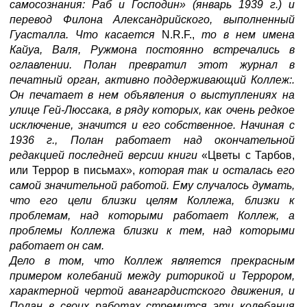
самосознания: Раб и Господин» (январь 1939 г.) и
перевод Филона Александрийского, выполненный
Гуасталла. Что касается
N.R.F.,
то в нем имена
Кайуа, Валя, Ружмона постоянно встречались в
оглавлении. Полан превратил этот журнал в
печатный орган, активно поддерживающий Коллеж:.
Он печатает в нем объявления о выступлениях на
улице Гей-Люссака, в ряду которых, как очень редкое
исключение, значится и его собственное. Начиная с
1936 г., Полан работает над окончательной
редакцией последней версии книги
«Цветы с Тарбов,
или Террор в письмах»,
которая так и осталась его
самой значительной работой. Ему случалось думать,
что его цели близки целям Коллежа, близки к
проблемам, над которыми работает Коллеж, а
проблемы Коллежа близки к тем, над которыми
работает он сам.
Дело в том, что Коллеж является прекрасным
примером колебаний между риторикой и Террором,
характерной чертой авангардистского движения, и
Полан в своих работах стремится эти колебания