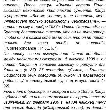
описать. После лекции «Зимний ветер» Полан
высказал некоторые критические суждения. Кайуа
заупрямился. «Вы же знаете, я не писатель, меня
интересует только возможность действовать»,
—
пишет он ему 5 ноября 1937г. Ответ Полана: «Разве
Бретону достаточно сказать, что он не литератор,
чтобы он и в самом деле им не был, что он не пишет
только для того, чтобы не писать?»
(«Correspondance». P. 61, 6.7).
По поводу своего выступления Полан колебался
между несколькими сюжетами. 5 августа 1938 г. он
пишет Кайуа: «Я готовлю заметку о ритуале для
Коллежа» (с. 87). 27 сентября: «Думаю, в Коллеже
Социологии буду говорить об одном из параграфов
работы
„Интеллектуальный суд над искусством"»
(с.
92).
Речь идет о брошюре, в которой в июне 1935 г. Кайуа
публично объявил о своем разрыве с сюрреалистским
движением. 27 февраля 1939 г., найдя наконец тему
для своего доклада («Сакральный язык»), он делает