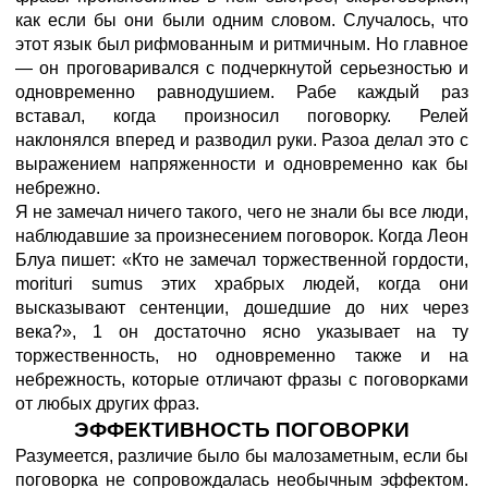
как если бы они были одним словом. Случалось, что
этот язык был рифмованным и ритмичным. Но главное
— он проговаривался с подчеркнутой серьезностью и
одновременно равнодушием. Рабе каждый раз
вставал, когда произносил поговорку. Релей
наклонялся вперед и разводил руки. Разоа делал это с
выражением напряженности и одновременно как бы
небрежно.
Я не замечал ничего такого, чего не знали бы все люди,
наблюдавшие за произнесением поговорок. Когда Леон
Блуа пишет: «Кто не замечал торжественной гордости,
morituri sumus этих храбрых людей, когда они
высказывают сентенции, дошедшие до них через
века?», 1 он достаточно ясно указывает на ту
торжественность, но одновременно также и на
небрежность, которые отличают фразы с поговорками
от любых других фраз.
ЭФФЕКТИВНОСТЬ ПОГОВОРКИ
Разумеется, различие было бы малозаметным, если бы
поговорка не сопровождалась необычным эффектом.