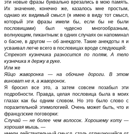
эти новые фразы буквально врезались в мою память.
Их значение, конечно же, казалось мне простым,
однако их видимый смысл (я имею в виду тот смысл,
который эти фразы имели бы, если бы не были
пословицами) был чудесно многообразным,
волнующим, пикантным: в одних случаях он напоминал
о басне, в другом — об анекдоте. Такие анекдоты я и
усваивал легче всего в пословицах вроде следующей:
Стрекот кузнечика разносится по полям, А тело
кузнечика я держу в руке.
Или же
Яйцо жаворонка
—
на обочине дороги. В этом
виноват не я, а жаворонок.
Я бросил все это, а затем совсем позабыл эти
подробности. Правда, целая пословица была в моих
глазах как бы одним словом. Но это было слово с
поразительной этимологией. Очень может быть, что и
французские поговорки:
Случай
—
не более чем волосок. Хорошему коту
—
хорошая мышь.
—
имели действительный смысл, столь отличающийся от