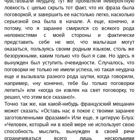
чувствовали неудачу, тут же проявляли невероятную
ловкость с целью скрыть тот факт, что их фраза была
поговоркой, и завершить ее настолько легко, насколько
серьезной она была в начале. А еще, конечно, и
потому, что я заранее смирился со всякого рода
неловкостями с моей стороны и фактически
представить себе не мог, что мальгаши могут
оказаться, пользуясь своим родным языком, столь же
безоружными, каким только что был я сам. Но здесь я
вынужден был уступить очевидности. Случалось, что
поговорки не только не имели успеха, но такая неудача
еще и вызывала разного рода шутки, когда говорили,
например, «ну конечно, тебе бы только поговорки
лепить!» или «когда он извлек на свет поговорку, то
решил, что этим все сказано!».
Точно так же, как какой-нибудь французский мещанин
может сказать: «Оставь нас в покое с твоими заранее
заготовленными фразами!» Или еще, я цитирую Блуа:
«Человек, который ни в коей мере не использует свою
способность мыслить, вынужден в своей речи
ограничиваться всего лишь несколькими