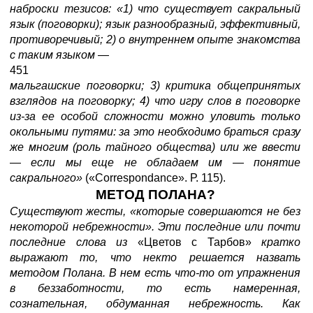
наброски тезисов: «1) что существует сакральный
язык (поговорки); язык разнообразный, эффективный,
противоречивый; 2) о внутреннем опыте знакомства
с таким языком
—
451
мальгашские поговорки; 3) критика общепринятых
взглядов на поговорку; 4) что игру слов в поговорке
из-за ее особой сложности можно уловить только
окольными путями: за это необходимо браться сразу
же многим (роль тайного общества) или же ввести
—
если мы еще не обладаем им
—
понятие
сакрального»
(«Correspondance». Р. 115).
МЕТОД ПОЛАНА?
Существуют жесты, «которые совершаются не без
некоторой небрежности». Эти последние или почти
последние слова из
«Цветов с Тарбов»
кратко
выражают то, что некто решается назвать
методом Полана. В нем есть что-то от упражнения
в беззаботности, то есть намеренная,
сознательная, обдуманная небрежность. Как