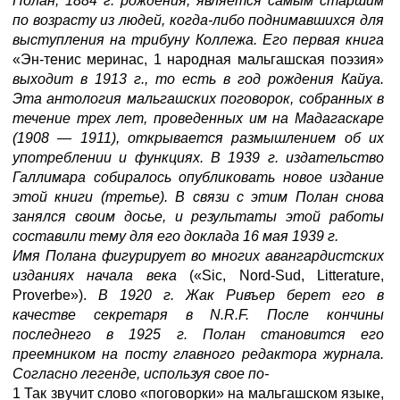
Полан, 1884 г. рождения, является самым старшим
по возрасту из людей, когда-либо поднимавшихся для
выступления на трибуну Коллежа. Его первая книга
«Эн-тенис меринас, 1 народная мальгашская поэзия»
выходит в 1913 г., то есть в год рождения Кайуа.
Эта антология мальгашских поговорок, собранных в
течение трех лет, проведенных им на Мадагаскаре
(1908
—
1911), открывается размышлением об их
употреблении и функциях. В 1939 г. издательство
Галлимара собиралось опубликовать новое издание
этой книги (третье). В связи с этим Полан снова
занялся своим досье, и результаты этой работы
составили тему для его доклада 16 мая 1939 г.
Имя Полана фигурирует во многих авангардистских
изданиях начала века
(«Sic, Nord-Sud, Litterature,
Proverbe»).
В 1920 г. Жак Ривъер берет его в
качестве секретаря в
N.R.F.
После кончины
последнего в 1925 г. Полан становится его
преемником на посту главного редактора журнала.
Согласно легенде, используя свое по-
1 Так звучит слово «поговорки» на мальгашском языке,