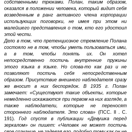
собственными трюками. Полан, таким образом,
оказался в положении человека, который видит себя
возведенным в ранг активного члена корпорации
использующих поговорки, не имея при этом ни
малейшего представления о том, кто его удостоил
этой чести.
Дело в том, что претенциозное стремление Полана
состояло не в том, чтобы уметь пользоваться ими,
а в том, чтобы понять их. Он хотел
непосредственно постичь внутренние пружины
этого языка в языке. Но слова-то как раз и не
позволяют постичь себя непосредственным
образом. Присутствие внешнего наблюдателя сразу
же вносит в них беспорядок. В 1935 г. Полан
замечает: «Существуют такие объекты, которые
немедленно искажаются при первом на них взгляде, а
также наблюдатели, которые не переносят
стороннего наблюдателя. Это слова»
(ПСС. II . С.
191).
Год спустя в публикации «Девушка перед
зеркалом» он пишет: «Человек не может постичь
свое сознание, не задевая его, подобно тому как он не