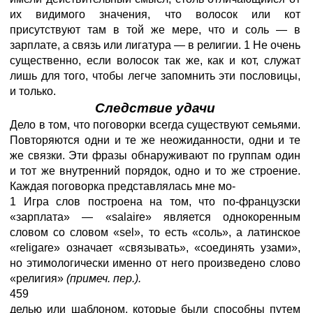
их видимого значения, что волосок или кот
присутствуют там в той же мере, что и соль — в
зарплате, а связь или лигатура — в религии. 1 Не очень
существенно, если волосок так же, как и кот, служат
лишь для того, чтобы легче запомнить эти пословицы,
и только.
Следствие удачи
Дело в том, что поговорки всегда существуют семьями.
Повторяются одни и те же неожиданности, одни и те
же связки. Эти фразы обнаруживают по группам один
и тот же внутренний порядок, одно и то же строение.
Каждая поговорка представлялась мне мо-
1 Игра слов построена на том, что по-французски
«зарплата» — «salaire» является однокоренным
словом со словом «sel», то есть «соль», а латинское
«religare» означает «связывать», «соединять узами»,
но этимологически именно от него произведено слово
«религия»
(примеч. пер.).
459
делью или шаблоном, которые были способны путем