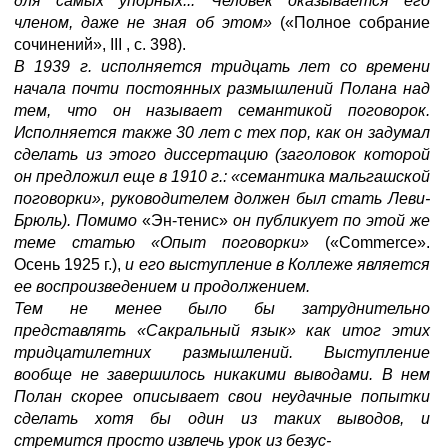
для самых упорных... Человек оказывается его
членом, даже не зная об этом»
(«Полное собрание
сочинений», III , с. 398).
В 1939 г. исполняется тридцать лет со времени
начала почти постоянных размышлений Полана над
тем, что он называет семантикой поговорок.
Исполняется также 30 лет с тех пор, как он задумал
сделать из этого диссертацию (заголовок которой
он предложил еще в 1910 г.: «семантика мальгашской
поговорки», руководителем должен был стать Леви-
Брюль). Помимо
«Эн-тенис»
он публикует по этой же
теме статью «Опыт поговорки»
(«Commerce».
Осень 1925 г.),
и его выступление в Коллеже является
ее воспроизведением и продолжением.
Тем не менее было бы затруднительно
представлять «Сакральный язык» как итог этих
тридцатилетних размышлений. Выступление
вообще не завершилось никакими выводами. В нем
Полан скорее описывает свои неудачные попытки
сделать хотя бы один из таких выводов, и
стремится просто извлечь урок из безус-