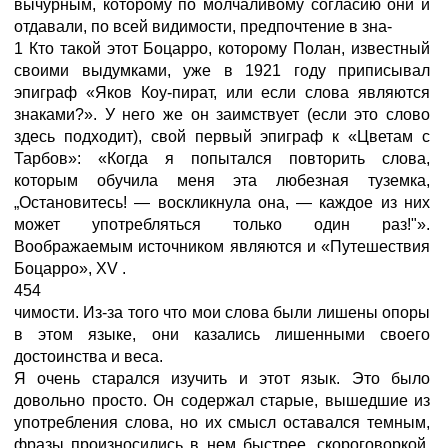
вычурным, которому по молчаливому согласию они и
отдавали, по всей видимости, предпочтение в зна-
1 Кто такой этот Боцарро, которому Полан, известный
своими выдумками, уже в 1921 году приписывал
эпиграф «Яков Коу-пират, или если слова являются
знаками?». У него же он заимствует (если это слово
здесь подходит), свой первый эпиграф к «Цветам с
Тарбов»: «Когда я попытался повторить слова,
которым обучила меня эта любезная туземка,
„Остановитесь! — воскликнула она, — каждое из них
может употребляться только один раз!"».
Воображаемым источником являются и «Путешествия
Боцарро», XV .
454
чимости. Из-за того что мои слова были лишены опоры
в этом языке, они казались лишенными своего
достоинства и веса.
Я очень старался изучить и этот язык. Это было
довольно просто. Он содержал старые, вышедшие из
употребления слова, но их смысл оставался темным,
фразы произносились в нем быстрее, скороговоркой,