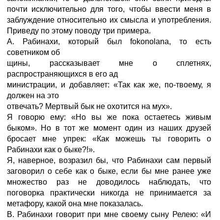
почти исключительно для того, чтобы ввести меня в
заблуждение относительно их смысла и употребления.
Приведу по этому поводу три примера.
A. Рабинахи, который был fokonolana, то есть
советником об
щины, рассказывает мне о сплетнях,
распространяющихся в его ад
министрации, и добавляет: «Так как же, по-твоему, я
должен на это
отвечать? Мертвый бык не охотится на мух».
Я говорю ему: «Но вы же пока остаетесь живым
быком». Но в тот же момент один из наших друзей
бросает мне упрек: «Как можешь ты говорить о
Рабинахи как о быке?!».
Я, наверное, возразил бы, что Рабинахи сам первый
заговорил о себе как о быке, если бы мне ранее уже
множество раз не доводилось наблюдать, что
поговорка практически никогда не принимается за
метафору, какой она мне показалась.
B. Рабинахи говорит при мне своему сыну Релею: «И