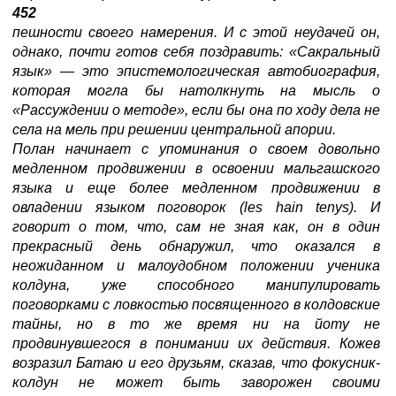
452
пешности своего намерения. И с этой неудачей он,
однако, почти готов себя поздравить: «Сакральный
язык»
—
это эпистемологическая автобиография,
которая могла бы натолкнуть на мысль о
«Рассуждении о методе», если бы она по ходу дела не
села на мель при решении центральной апории.
Полан начинает с упоминания о своем довольно
медленном продвижении в освоении мальгашского
языка и еще более медленном продвижении в
овладении языком поговорок
(les hain tenys). И
говорит о том, что, сам не зная как, он в один
прекрасный день обнаружил, что оказался в
неожиданном и малоудобном положении ученика
колдуна, уже способного манипулировать
поговорками с ловкостью посвященного в колдовские
тайны, но в то же время ни на йоту не
продвинувшегося в понимании их действия. Кожев
возразил Батаю и его друзьям, сказав, что фокусник-
колдун не может быть заворожен своими