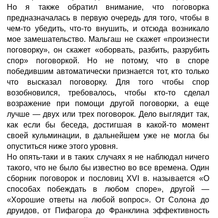
Но я также обратил внимание, что поговорка
предназначалась в первую очередь для того, чтобы в
чем-то убедить, что-то внушить, и отсюда возникало
мое замешательство. Мальгаш не скажет «произнести
поговорку», он скажет «оборвать, разбить, разрубить
спор» поговоркой. Но не потому, что в споре
победившим автоматически признается тот, кто только
что высказал поговорку. Для того чтобы спор
возобновился, требовалось, чтобы кто-то сделал
возражение при помощи другой поговорки, а еще
лучше — двух или трех поговорок. Дело выглядит так,
как если бы беседа, достигшая в какой-то момент
своей кульминации, в дальнейшем уже не могла бы
опуститься ниже этого уровня.
Но опять-таки и в таких случаях я не наблюдал ничего
такого, что не было бы известно во все времена. Один
сборник поговорок и пословиц XVI в. называется «О
способах побеждать в любом споре», другой —
«Хорошие ответы на любой вопрос». От Солона до
друидов, от Пифагора до Франклина эффективность