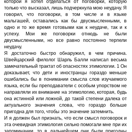
которой я хотел отделаться от поговорки, которую
только что высказал, лишь подчеркнула мою неудачу. Я
говорил, что поговорки, в том числе и в языке
мальгашей, оставались как бы двусмысленными, в
одно и то же время готовыми как к неудаче, так и к
успеху. Мои же поговорки отнюдь не были
двусмысленными, но все равно постоянно терпели
неудачу.
Я достаточно быстро обнаружил, в чем причина.
Швейцарский филолог Шарль Балли написал весьма
замечательный трактат об опасностях этимологии. 1 Он
доказывает, что дети и иностранцы гораздо меньше
ошибались бы в понимании смысла слов изучаемого
языка, если бы преподаватели с особым упорством не
направляли их внимание на этимологию, которая, будь
она истинной или ложной, до такой степени далека от
актуального значения слова, что гораздо больше
пригодна для того, чтобы это значение затемнить.
И я должен был признать, что если смысл поговорок и
эта очевидная этимология сильно помогали мне при их
запоминании, то в дальнейшем они были пригодны