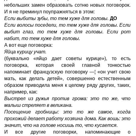
небольших замен образовать сотню новых поговорок.
И я не преминул поупражняться в этом:
Если выбиты зубы, то тем хуже для головы.
ДО
Если волосы поседели, то тем хуже для головы. Если
выбит глаз, то тем хуже для головы. Если рот
набит, то тем хуже для головы.
А вот еще поговорка:
Яйца курицу учат.
(буквально «яйцо дает советы курице»), то есть
поговорка, которая своей главной тонкостью
напоминает французскую поговорку —¦ «он учит свою
мать, как делать детей», совершенно естественным
образом приводила меня к целому ряду других, таких,
например, как:
Выстрел из ружья против грома: это то же, что
малыш стреляет в великана.
Посещение гробницы: это то же самое, когда
прохожий делает работу хозяина дома. Как вошь: это
значит, что на голове носишь то, что кусается.
И все другие поговорки, напоминающие о