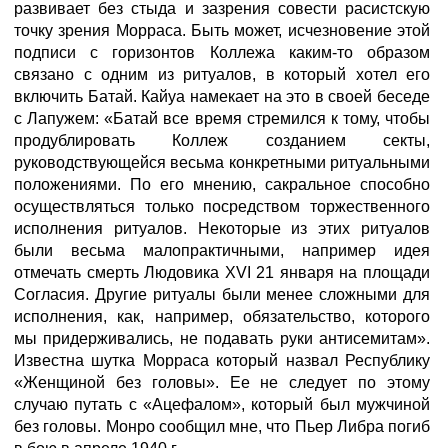
развивает без стыда и зазрения совести расистскую
точку зрения Морраса. Быть может, исчезновение этой
подписи с горизонтов Коллежа каким-то образом
связано с одним из ритуалов, в который хотел его
включить Батай. Кайуа намекает на это в своей беседе
с Лапужем: «Батай все время стремился к тому, чтобы
продублировать Коллеж созданием секты,
руководствующейся весьма конкретными ритуальными
положениями. По его мнению, сакральное способно
осуществляться только посредством торжественного
исполнения ритуалов. Некоторые из этих ритуалов
были весьма малопрактичными, например идея
отмечать смерть Людовика XVI 21 января на площади
Согласия. Другие ритуалы были менее сложными для
исполнения, как, например, обязательство, которого
мы придерживались, не подавать руки антисемитам».
Известна шутка Морраса который назвал Республику
«Женщиной без головы». Ее не следует по этому
случаю путать с «Ацефалом», который был мужчиной
без головы. Монро сообщил мне, что Пьер Либра погиб