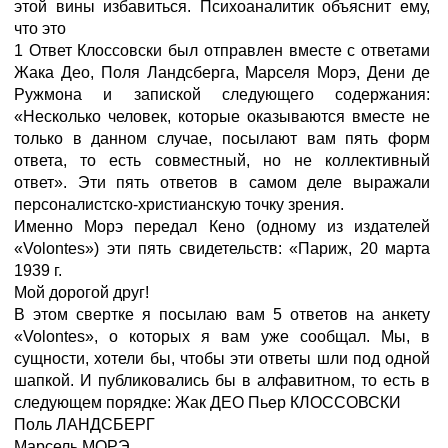
этой вины избавиться. Психоаналитик объяснит ему,
что это
1 Ответ Клоссовски был отправлен вместе с ответами
Жака Део, Поля Ландсберга, Марселя Морэ, Дени де
Ружмона и запиской следующего содержания:
«Несколько человек, которые оказываются вместе не
только в данном случае, посылают вам пять форм
ответа, то есть совместный, но не коллективный
ответ». Эти пять ответов в самом деле выражали
персоналистско-христианскую точку зрения.
Именно Морэ передал Кено (одному из издателей
«Volontes») эти пять свидетельств: «Париж, 20 марта
1939 г.
Мой дорогой друг!
В этом свертке я посылаю вам 5 ответов на анкету
«Volontes», о которых я вам уже сообщал. Мы, в
сущности, хотели бы, чтобы эти ответы шли под одной
шапкой. И публиковались бы в алфавитном, то есть в
следующем порядке: Жак ДЕО Пьер КЛОССОВСКИ
Поль ЛАНДСБЕРГ
Марсель МОРЭ