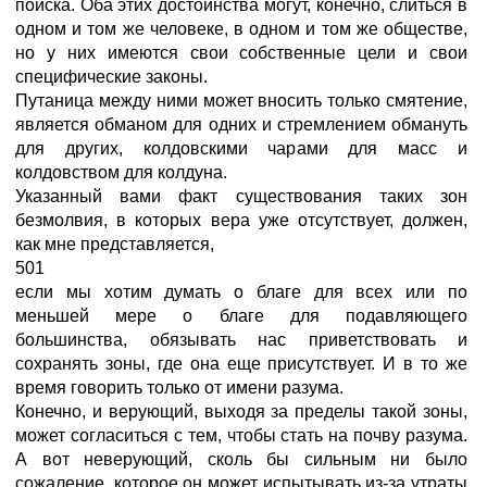
поиска. Оба этих достоинства могут, конечно, слиться в
одном и том же человеке, в одном и том же обществе,
но у них имеются свои собственные цели и свои
специфические законы.
Путаница между ними может вносить только смятение,
является обманом для одних и стремлением обмануть
для других, колдовскими чарами для масс и
колдовством для колдуна.
Указанный вами факт существования таких зон
безмолвия, в которых вера уже отсутствует, должен,
как мне представляется,
501
если мы хотим думать о благе для всех или по
меньшей мере о благе для подавляющего
большинства, обязывать нас приветствовать и
сохранять зоны, где она еще присутствует. И в то же
время говорить только от имени разума.
Конечно, и верующий, выходя за пределы такой зоны,
может согласиться с тем, чтобы стать на почву разума.
А вот неверующий, сколь бы сильным ни было
сожаление, которое он может испытывать из-за утраты