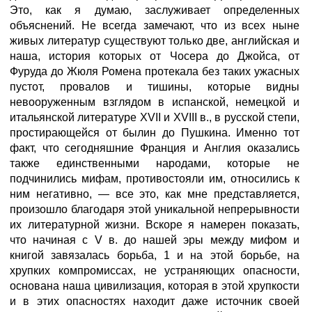
Это, как я думаю, заслуживает определенных
объяснений. Не всегда замечают, что из всех ныне
живых литератур существуют только две, английская и
наша, история которых от Чосера до Джойса, от
Фуруда до Жюля Ромена протекала без таких ужасных
пустот, провалов и тишины, которые видны
невооруженным взглядом в испанской, немецкой и
итальянской литературе XVII и XVIII в., в русской степи,
простирающейся от былин до Пушкина. Именно тот
факт, что сегодняшние Франция и Англия оказались
также единственными народами, которые не
подчинились мифам, противостояли им, относились к
ним негативно, — все это, как мне представляется,
произошло благодаря этой уникальной непрерывности
их литературной жизни. Вскоре я намерен показать,
что начиная с V в. до нашей эры между мифом и
книгой завязалась борьба, 1 и на этой борьбе, на
хрупких компромиссах, не устраняющих опасности,
основана наша цивилизация, которая в этой хрупкости
и в этих опасностях находит даже источник своей