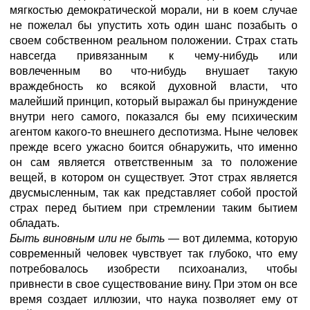
мягкостью демократической морали, ни в коем случае
не пожелал бы упустить хоть один шанс позабыть о
своем собственном реальном положении. Страх стать
навсегда привязанным к чему-нибудь или
вовлеченным во что-нибудь внушает такую
враждебность ко всякой духовной власти, что
малейший принцип, который выражал бы принуждение
внутри него самого, показался бы ему психическим
агентом какого-то внешнего деспотизма. Ныне человек
прежде всего ужасно боится обнаружить, что именно
он сам является ответственным за то положение
вещей, в котором он существует. Этот страх является
двусмысленным, так как представляет собой простой
страх перед бытием при стремлении таким бытием
обладать.
Быть виновным или не быть
— вот дилемма, которую
современный человек чувствует так глубоко, что ему
потребовалось изобрести психоанализ, чтобы
привнести в свое существование вину. При этом он все
время создает иллюзии, что наука позволяет ему от