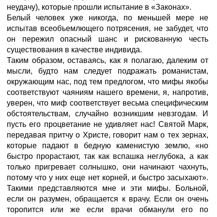
неудачу), которые прошли испытание в «Законах».
Белый человек уже никогда, по меньшей мере не
испытав всеобъемлющего потрясения, не забудет, что
он пережил опасный шанс и рискованную честь
существования в качестве индивида.
Таким образом, оставаясь, как я полагаю, далеким от
мысли, будто нам следует подражать романистам,
окружающим нас, под тем предлогом, что мифы якобы
соответствуют чаяниям нашего времени, я, напротив,
уверен, что миф соответствует весьма специфическим
обстоятельствам, случайно возникшим невзгодам. И
пусть его процветание не удивляет нас! Святой Марк,
передавая притчу о Христе, говорит нам о тех зернах,
которые падают в бедную каменистую землю, «но
быстро прорастают, так как вспашка неглубока, а как
только пригревает солнышко, они начинают чахнуть,
потому что у них еще нет корней, и быстро засыхают».
Такими представляются мне и эти мифы. Больной,
если он разумен, обращается к врачу. Если он очень
торопится или же если врачи обманули его по