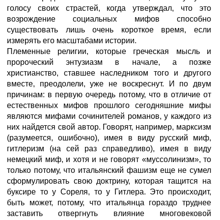
голосу своих страстей, когда утверждал, что это
возрождение социальных мифов способно
существовать лишь очень короткое время, если
измерять его масштабами истории.
Племенные религии, которые греческая мысль и
пророческий энтузиазм в начале, а позже
христианство, ставшее наследником того и другого
вместе, преодолели, уже не воскреснут. И по двум
причинам: в первую очередь потому, что в отличие от
естественных мифов прошлого сегодняшние мифы
являются мифами сочинителей романов, у каждого из
них найдется свой автор. Говорят, например, марксизм
(разумеется, ошибочно), имея в виду русский миф,
гитлеризм (на сей раз справедливо), имея в виду
немецкий миф, и хотя и не говорят «муссолинизм», то
только потому, что итальянский фашизм еще не сумел
сформулировать свою доктрину, которая тащится на
буксире то у Сореля, то у Гитлера. Это происходит,
быть может, потому, что итальянца гораздо труднее
заставить отвергнуть влияние многовековой