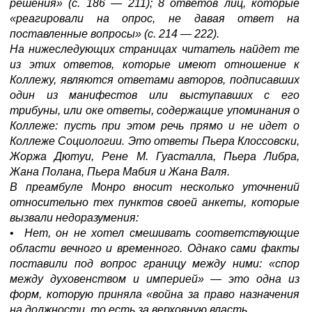
решения» (с. 186
—
211); 8 ответов лиц, которые
«реагировали на опрос, не давая ответ на
поставленные вопросы» (с. 214
—
222).
На нижеследующих страницах читатель найдет те
из этих ответов, которые имеют отношение к
Коллежу, являются ответами авторов, подписавших
один из манифестов или выступавших с его
трибуны, или оке ответы, содержащие упоминания о
Коллеже: пусть при этом речь прямо и не идет о
Коллеже Социологии. Это ответы Пьера Клоссовски,
Жоржа Дютуи, Рене М. Гуасталла, Пьера Либра,
Жана Полана, Пьера Мабия и Жана Валя.
В преамбуле Монро вносит несколько уточнений
относительно тех пунктов своей анкеты, которые
вызвали недоразумения:
•
Нет, он не хотел смешивать соответствующие
области вечного и временного. Однако сами факты
поставили под вопрос границу между ними: «спор
между духовенством и империей»
—
это одна из
форм, которую приняла «война за право назначения
на должности, то есть за верховную власть.