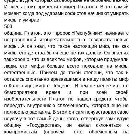
существ, для которых своеобразие не особенно важно.
И здесь стоит привести пример Платона. В тот самый
момент, когда под ударами софистов начинают умирать
мифы и умирает
503
община, Платон, этот пророк «Республики» начинает с
несравненной изобретательностью создавать новые
мифы. А он знал, что такое настоящий миф, так как
мифы его детства были еще не так далеки. Он знал их
так хорошо, что из всех тех мифов, которые придумали
люди, его мифы больше всего походили на мифы
естественные. Причем до такой степени, что так и
остались спонтанно врезавшимся в нашу память: миф
о Колеснице, миф о Пещере... И тем не менее и в это
благоприятное время и при всей своей
изобретательности Платон не нашел средств, чтобы
передать внутреннюю сплоченность, которая еще не
полностью растаяла. В этом он сам почувствовал свою
неудачу в тот самый день, когда, отвергнув замкнутую
общину «Государства», он начал склоняться к
компромиссам (впрочем, тоже обреченным на