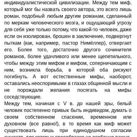
индивидуалистической цивилизации. Между тем миф,
который мог бы назвать своего автора, это всего лишь
роман, подобный любым другим романам, сделанный
по меркам человеческого мозга, и ощущающий угрозу
для себя уже только потому, что какой-то человек, даже
если он изолирован, брошен в заключение, подвергнут
пыткам (как, например, пастор Нимёллер), отвергает
его. Более того, достаточно другого сочинителя
романов, более удачливого или менее щепетильного,
чтобы между этим мифом и мифом, соперничающим с
ним, возникла борьба, в которой оба рискуют
погибнуть. А вот естественные мифы, наоборот,
оставались неоспоримыми в глазах общинной мысли и
не порождали желания посягать на мифы
соседствующие.
Между тем, начиная с V в. до нашей эры, белый
человек постепенно привык быть индивидом, думать о
своем собственном спасении, временном или
духовном (все равно!), в то время как миф может
существовать лишь при единодушном согласии