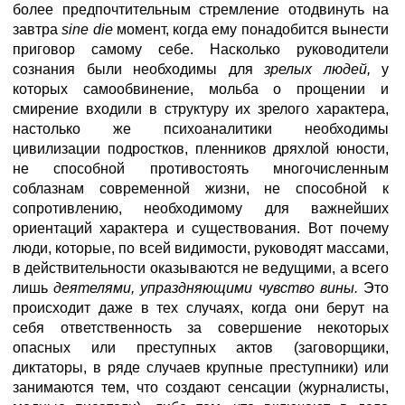
более предпочтительным стремление отодвинуть на
завтра
sine die
момент, когда ему понадобится вынести
приговор самому себе. Насколько руководители
сознания были необходимы для
зрелых людей,
у
которых самообвинение, мольба о прощении и
смирение входили в структуру их зрелого характера,
настолько же психоаналитики необходимы
цивилизации подростков, пленников дряхлой юности,
не способной противостоять многочисленным
соблазнам современной жизни, не способной к
сопротивлению, необходимому для важнейших
ориентаций характера и существования. Вот почему
люди, которые, по всей видимости, руководят массами,
в действительности оказываются не ведущими, а всего
лишь
деятелями, упраздняющими чувство вины.
Это
происходит даже в тех случаях, когда они берут на
себя ответственность за совершение некоторых
опасных или преступных актов (заговорщики,
диктаторы, в ряде случаев крупные преступники) или
занимаются тем, что создают сенсации (журналисты,