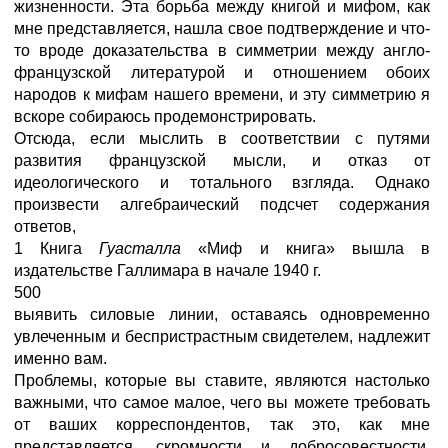
жизненности. Эта борьба между книгой и мифом, как
мне представляется, нашла свое подтверждение и что-
то вроде доказательства в симметрии между англо-
французской литературой и отношением обоих
народов к мифам нашего времени, и эту симметрию я
вскоре собираюсь продемонстрировать.
Отсюда, если мыслить в соответствии с путями
развития французской мысли, и отказ от
идеологического и тотального взгляда. Однако
произвести алгебраический подсчет содержания
ответов,
1 Книга
Гуасталла
«Миф и книга» вышла в
издательстве Галлимара в начале 1940 г.
500
выявить силовые линии, оставаясь одновременно
увлеченным и беспристрастным свидетелем, надлежит
именно вам.
Проблемы, которые вы ставите, являются настолько
важными, что самое малое, чего вы можете требовать
от ваших корреспондентов, так это, как мне
представляется, скромности и добросовестности.