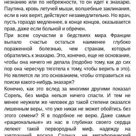
незнанию или по небрежности, то он идет к знахарю.
Паутина, кровь летучей мыши, волшебные заклинания,
если в них верят, действуют незамедлительно. Но врач,
пусть гораздо медленнее, в конце концов, оказывается
прав, даже если больной и обречен.
При всем соучастии в бедствиях мира Франции
выпало счастье остаться наименее глубоко
пораженной болезнью, чем странам, которые
обратились к знахарю. Это, конечно, еще не основание,
чтобы она ничего не делала (подобно тому, как до сих
пор она чересчур тяготела к тому, чтобы верить в это).
Но является ли это основанием, чтобы отправиться на
поиски какого-нибудь знахаря?
Конечно, как это вслед за многими другими показал
Сорель, без мифа нельзя ничего спасти. И тем не
менее неужели же человек до такой степени оказался
лишенным веры, что уже никак не может обойтись без
этого семени? Я в подобное не верю. Даже самые
«рациональные» из нас в глубинах своего сердца
лелеют такой первородный миф, надежду на
завтрашний восход Солнца, не метафорический