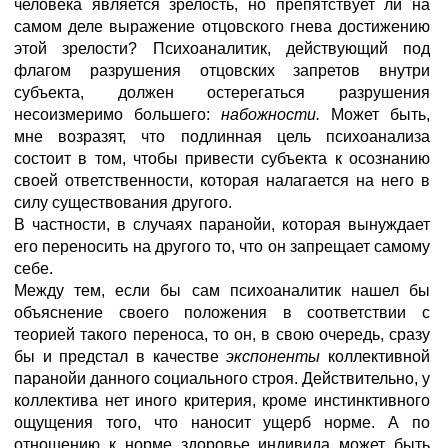
человека является зрелость, но препятствует ли на
самом деле выражение отцовского гнева достижению
этой зрелости? Психоаналитик, действующий под
флагом разрушения отцовских запретов внутри
субъекта, должен остерегаться разрушения
несоизмеримо большего:
набожности.
Может быть,
мне возразят, что подлинная цель психоанализа
состоит в том, чтобы привести субъекта к осознанию
своей ответственности, которая налагается на него в
силу существования другого.
В частности, в случаях паранойи, которая вынуждает
его переносить на другого то, что он запрещает самому
себе.
Между тем, если бы сам психоаналитик нашел бы
объяснение своего положения в соответствии с
теорией такого переноса, то он, в свою очередь, сразу
бы и предстал в качестве
экспоненты
коллективной
паранойи данного социального строя. Действительно, у
коллектива нет иного критерия, кроме инстинктивного
ощущения того, что наносит ущерб норме. А по
отношению к норме здоровье индивида может быть