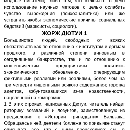
модные писатели), либо тем, что включают в дело
использование научных методов с целью ослабить
чувство вырождения (психоаналитики) или же
устранить якобы экономические причины социальных
бедствий (марксисты, социологи).
ЖОРЖ ДЮТУИ 1
Большинство людей, свободных от всяких
обязательств как по отношению к институтам и догмам
прошлого, в различной степени виновным в
сегодняшнем банкротстве, так и по отношению к
мошенническим предприятиям политико-
экономического обновления, оперирующим
фиктивными реалиями или реалиями, более чем на
три четверти лишенными всякого содержания; горстка
адептов, взбунтовавшихся из-за нравственности,
нацеленной на компромис-
1 В этих строках, написанных Дютуи, читатель найдет
риторику воззваний и лозунгов, заимствованную из
предисловия к «Истории тринадцати» Бальзака.
Обращаясь к ней, деятели Коллежа по привычке станут
описывать все, что с ними происходило; см., в