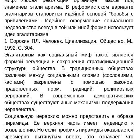
миф. Любая революция организует массы под
знаменем эгалитаризма. В реформистском варианте
эгалитаризм становится идейной основой "борьбы с
привилегиями". Идейное оформление социального
недовольства всегда в той или иной форме использует
идеи эгалитаризма.
1 Сорокин ПЛ. Человек. Цивилизация. Общество. М.,
1992. С. 304.
Эгалитаризм как социальный миф также является
формой регуляции и сохранения стратификационной
структуры общества. В традиционных обществах
различия между социальными слоями (сословиями,
кастами) закреплены с помощью законов,
нравственных норм, традиций, религиозных
верований. В современных демократических
обществах существуют иные механизмы поддержания
неравенства.
Социальную иерархию можно представить в образе
пирамиды. Ее верхняя часть имеет тенденцию к
возвышению. Но если профиль пирамиды оказывается
чрезмерно вытянутым вверх, это означает, что