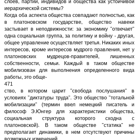
слоев, партий, индивидов и общества как устойчивой
иерархической системы?
Когда оба аспекта общества совпадают полностью, как
в платоновском государстве, общество навеки
застывает в неподвижности: за экономику "отвечает"
одна социальная группа, за политику и войну - другая,
общее управление осуществляет третья. Никаких иных
интересов, кроме интересов мудрого правления, нет у
платоновских мудрецов-правителей, лишенных
собственности, семьи. Каждый в таком обществе
мобилизован для выполнения определенного вида
работы, это обще-
471
ство, в котором царит "свобода послушания" в
условиях "диктатуры труда". Это общество "тотальной
мобилизации" (термин ввел немецкий писатель и
философ Э.Юнгер для характеристики общества,
социальная структура которого сходна с
платоновской). В таком обществе "статика" не
предполагает динамики, в нем отсутствуют причины
возможных изменений.