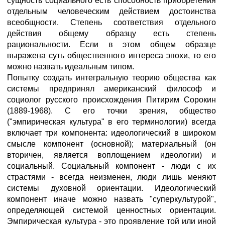
сущность социального есть способность приобретения
отдельным человеческим действием достоинства
всеобщности. Степень соответствия отдельного
действия общему образцу есть степень
рациональности. Если в этом общем образце
выражена суть общественного интереса эпохи, то его
можно назвать идеальным типом.
Попытку создать интегральную теорию общества как
системы предпринял американский философ и
социолог русского происхождения Питирим Сорокин
(1889-1968). С его точки зрения, общество
("эмпирическая культура" в его терминологии) всегда
включает три компонента: идеологический в широком
смысле компонент (основной); материальный (он
вторичен, является воплощением идеологии) и
социальный. Социальный компонент - люди с их
страстями - всегда неизменен, люди лишь меняют
системы духовной ориентации. Идеологический
компонент иначе можно назвать "суперкультурой",
определяющей системой ценностных ориентации.
Эмпирическая культура - это проявление той или иной