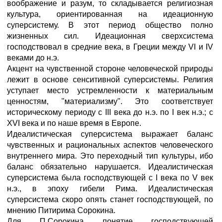
воображение и разум, то складывается религиозная
культура, ориентированная на идеационную
суперсистему. В этот период общество полно
жизненных сил. Идеационная сверхсистема
господствовал в средние века, в Греции между VI и IV
веками до н.э.
Акцент на чувственной стороне человеческой природы
лежит в основе сенситивной суперсистемы. Религия
уступает место устремленности к материальным
ценностям, "материализму". Это соответствует
историческому периоду с III века до н.э. по I век н.э.; с
XVI века и по наше время в Европе.
Идеалистическая суперсистема выражает баланс
чувственных и рациональных аспектов человеческого
внутреннего мира. Это переходный тип культуры, ибо
баланс обязательно нарушается. Идеалистическая
суперсистема была господствующей с I века по V век
н.э., в эпоху гибели Рима. Идеалистическая
суперсистема скоро опять станет господствующей, по
мнению Питирима Сорокина.
Для П.Сорокина понятие господствующей