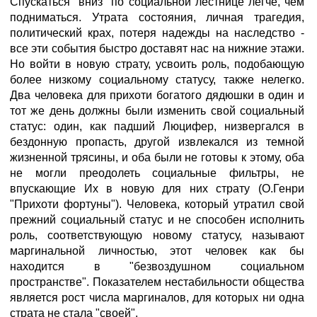
Спускаться "вниз" по социальной лестнице легче, чем
подниматься. Утрата состояния, личная трагедия,
политический крах, потеря надежды на наследство -
все эти события быстро доставят нас на нижние этажи.
Но войти в новую страту, усвоить роль, подобающую
более низкому социальному статусу, также нелегко.
Два человека для прихоти богатого дядюшки в один и
тот же день должны были изменить свой социальный
статус: один, как падший Люцифер, низвергался в
бездонную пропасть, другой извлекался из темной
жизненной трясины, и оба были не готовы к этому, оба
не могли преодолеть социальные фильтры, не
впускающие Их в новую для них страту (О.Генри
"Прихоти фортуны"). Человека, который утратил свой
прежний социальный статус и не способен исполнить
роль, соответствующую новому статусу, называют
маргинальной личностью, этот человек как бы
находится в "безвоздушном социальном
пространстве". Показателем нестабильности общества
является рост числа маргиналов, для которых ни одна
страта не стала "своей".