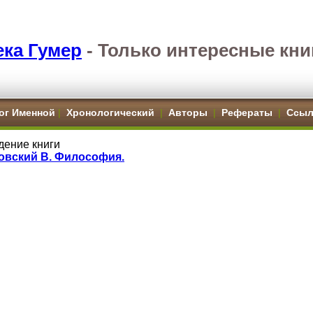
ка Гумер
- Только интересные кни
ог Именной
|
Хронологический
|
Авторы
|
Рефераты
|
Ссыл
дение книги
овский В. Философия.