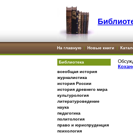
Библиоте
На главную
|
Новые книги
|
Катал
Обсуж
Библиотека
Кохан
всеобщая история
журналистика
история России
история древнего мира
культурология
литературоведение
наука
педагогика
политология
право и юриспруденция
психология