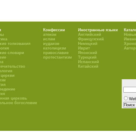
я
Конфессии
Иностранные языки
Катал
фы
атеизм
Английский
Новые
тика
ислам
Французский
Имен
кие толкования
иудаизм
Немецкий
Хроно
огия
католицизм
Иврит
Авто
кие словари
православие
Японский
вие
протестантизм
Турецкий
ка
Испанский
ечительство
Китайский
ология
 церкви
изм
гия
ведение
гия
нная церковь
We
ельное богословие