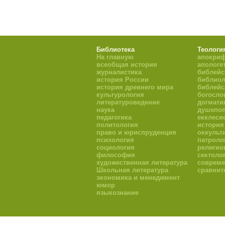
Библиотека
Теологи
На главную
апокри
всеобщая история
апологе
журналистика
библейс
история России
библиол
история древнего мира
библейс
культурология
богосло
литературоведение
догмати
наука
душепоп
педагогика
екклеси
политология
история
право и юриспруденция
оккульт
психология
патроло
социология
религио
философия
сектоло
художественная литература
совреме
Школьная литература
сравнит
экономика и менеджмент
юмор
языкознание