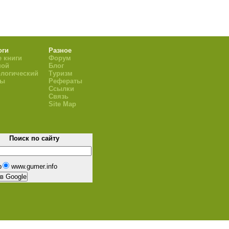
оги
Разное
 книги
Форум
ной
Блог
логический
Туризм
ры
Рефераты
Ссылки
Связь
Site Map
Поиск по сайту
b
www.gumer.info