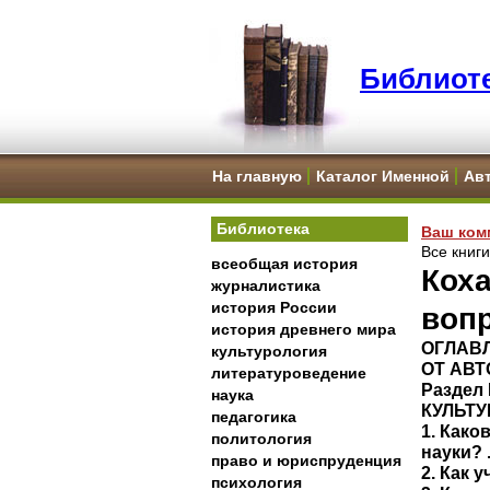
Библиоте
На главную
Каталог Именной
Ав
Библиотека
Ваш ком
Все книг
всеобщая история
Коха
журналистика
история России
вопр
история древнего мира
ОГЛАВ
культурология
ОТ АВТ
литературоведение
Раздел
наука
КУЛЬТ
педагогика
1. Как
политология
науки? .
право и юриспруденция
2. Как 
психология