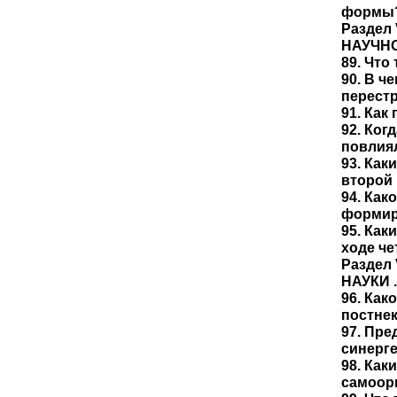
формы?
Раздел
НАУЧН
89. Что
90. В ч
перестр
91. Как
92. Ког
повлия
93. Как
второй
94. Как
формир
95. Как
ходе ч
Раздел
НАУКИ .
96. Как
постнек
97. Пр
синерге
98. Ка
самоор