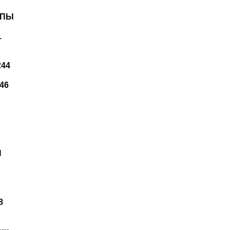
ИПЫ
1
244
46
в
Я
8