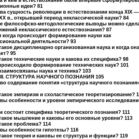
да и кем в естествознании были впервые сформулиро
ионные идеи? 81
ова сущность революции в естествознании конца XIX —
XX в., открывшей период неклассической науки? 84
кие философско-методологические выводы можно сдел
ижений неклассического естествознания? 87
 и когда происходит формирование науки как
сиональной деятельности? 93
 такое дисциплинарно организованная наука и когда он
ет? 95
 такое технические науки и какова их специфика? 98
 происходило формирование технических наук? 101
 взаимосвязаны наука и техника? 103
 III. СТРУКТУРА НАУЧНОГО ПОЗНАНИЯ 105
ово содержание понятия «структура научного познания
 такое эмпиризм и схоластическое теоретизирование? 
овы особенности и уровни эмпирического исследован
ем состоит специфика теоретического познания? 111
 такое мышление и каковы его основные уровни? 113
 такое проблема? 114
овы особенности гипотезы? 116
 такое теория и каковы ее структура и функции? 119