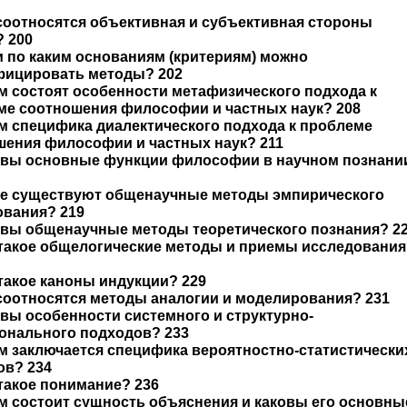
 соотносятся объективная и субъективная стороны
 200
 и по каким основаниям (критериям) можно
фицировать методы? 202
ем состоят особенности метафизического подхода к
ме соотношения философии и частных наук? 208
ем специфика диалектического подхода к проблеме
шения философии и частных наук? 211
ковы основные функции философии в научном познани
кие существуют общенаучные методы эмпирического
ования? 219
овы общенаучные методы теоретического познания? 2
 такое общелогические методы и приемы исследовани
 такое каноны индукции? 229
 соотносятся методы аналогии и моделирования? 231
овы особенности системного и структурно-
онального подходов? 233
ем заключается специфика вероятностно-статистически
ов? 234
 такое понимание? 236
ем состоит сущность объяснения и каковы его основны