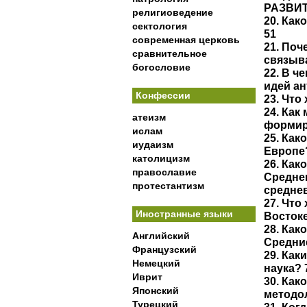
РАЗВИТ
религиоведение
20. Как
сектология
51
современная церковь
21. Поч
сравнительное
связыв
богословие
22. В 
идей ан
Конфессии
23. Что
24. Как
атеизм
формир
ислам
25. Как
иудаизм
Европе
католицизм
26. Ка
православие
Средне
протестантизм
среднев
27. Что
Иностранные языки
Востоке
28. Ка
Английский
Средние
Французский
29. Как
Немецкий
наука? 
Иврит
30. Как
Японский
методо
Турецкий