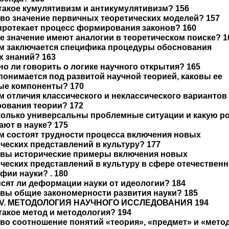
 такое кумулятивизм и антикумулятивизм? 156
ово значение первичных теоретических моделей? 157
 протекает процесс формирования законов? 160
ое значение имеют аналогии в теоретическом поиске? 1
ем заключается специфика процедуры обоснования
х знаний? 163
но ли говорить о логике научного открытия? 165
 понимается под развитой научной теорией, каковы ее
ые компоненты? 170
ем отличия классического и неклассического вариантов
ования теории? 172
сколько универсальны проблемные ситуации и какую р
ают в науке? 175
ем состоят трудности процесса включения новых
ческих представлений в культуру? 177
ковы исторические примеры включения новых
ческих представлений в культуру в сфере отечествен
ии науки? . 180
исят ли деформации науки от идеологии? 184
овы общие закономерности развития науки? 185
 V. МЕТОДОЛОГИЯ НАУЧНОГО ИССЛЕДОВАНИЯ 194
 такое метод и методология? 194
ово соотношение понятий «теория», «предмет» и «мето