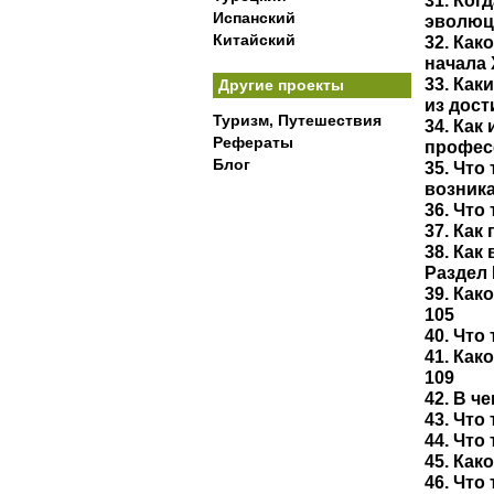
31. Ког
Испанский
эволюц
Китайский
32. Как
начала 
33. Ка
Другие проекты
из дост
Туризм, Путешествия
34. Как
Рефераты
профес
Блог
35. Что
возника
36. Что
37. Как
38. Как
Раздел
39. Как
105
40. Что
41. Как
109
42. В ч
43. Что
44. Что
45. Как
46. Что