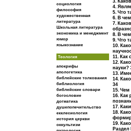
3. Како
социология
4. Явля
философия
5. Что 
художественная
6. В че
литература
7. Како
Школьная литература
образно
экономика и менеджмент
8. В че
юмор
9. Что 
языкознание
10. Как
научнос
11. Как
Теология
12. Ка
апокрифы
науки? 
апологетика
13. Име
библейские толкования
14. Ка
библиология
34
библейские словари
15. Чем
16. Как
богословие
познани
догматика
17. Как
душепопечительство
18. Как
екклесиология
формир
история церкви
19. Как
оккультизм
Раздел
патрология