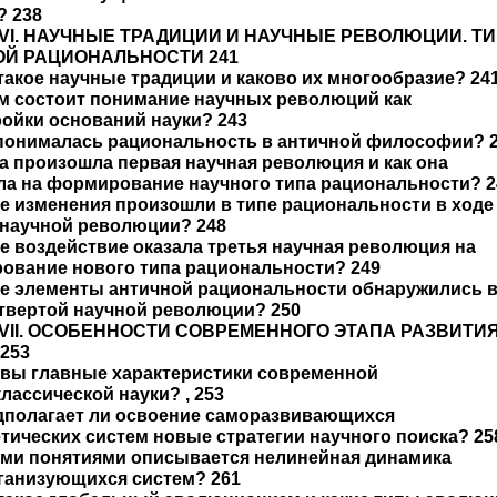
 238
 VI. НАУЧНЫЕ ТРАДИЦИИ И НАУЧНЫЕ РЕВОЛЮЦИИ. Т
ОЙ РАЦИОНАЛЬНОСТИ 241
 такое научные традиции и каково их многообразие? 24
ем состоит понимание научных революций как
ойки оснований науки? 243
 понималась рациональность в античной философии? 
да произошла первая научная революция и как она
ла на формирование научного типа рациональности? 2
ие изменения произошли в типе рациональности в ходе
 научной революции? 248
ое воздействие оказала третья научная революция на
ование нового типа рациональности? 249
ие элементы античной рациональности обнаружились 
етвертой научной революции? 250
 VII. ОСОБЕННОСТИ СОВРЕМЕННОГО ЭТАПА РАЗВИТИ
253
овы главные характеристики современной
лассической науки? , 253
едполагает ли освоение саморазвивающихся
тических систем новые стратегии научного поиска? 25
кими понятиями описывается нелинейная динамика
ганизующихся систем? 261