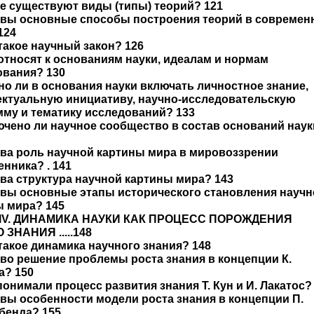
ие существуют виды (типы) теорий? 121
ковы основные способы построения теорий в современ
124
 такое научный закон? 126
 относят к основаниям науки, идеалам и нормам
ования? 130
но ли в основания науки включать личностное знание,
ектуальную инициативу, научно-исследовательскую
му и тематику исследований? 133
ючено ли научное сообщество в состав оснований нау
ова роль научной картины мира в мировоззрении
нника? . 141
ова структура научной картины мира? 143
овы основные этапы исторического становления науч
ы мира? 145
 IV. ДИНАМИКА НАУКИ КАК ПРОЦЕСС ПОРОЖДЕНИЯ
ЗНАНИЯ .....148
 такое динамика научного знания? 148
ово решение проблемы роста знания в концепции К.
а? 150
 понимали процесс развития знания Т. Кун и И. Лакатос?
овы особенности модели роста знания в концепции П.
бенда? 155