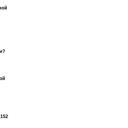
ной
ки?
ной
 152