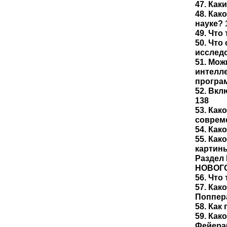
47. Как
48. Ка
науке? 
49. Что
50. Что
исслед
51. Мож
интелл
програм
52. Вкл
138
53. Как
совреме
54. Как
55. Как
картин
Раздел
НОВОГО 
56. Что
57. Как
Поппер
58. Как
59. Как
Фейера