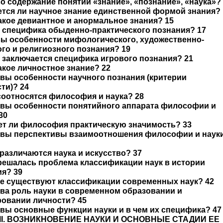
во содержание понятий «знание», «познание», «наука»?
ется ли научное знание единственной формой знания? 
такое девиантное и анормальное знания? 15
м специфика обыденно-практического познания? 17
вы особенности мифологического, художественно-
го и религиозного познания? 19
м заключается специфика игрового познания? 21
такое личностное знание? 22
овы особенности научного познания (критерии
ти)? 24
 соотносятся философия и наука? 28
ковы особенности понятийного аппарата философии и
30
ет ли философия практическую значимость? 33
ковы перспективы взаимоотношения философии и наук
 различаются наука и искусство? 37
 решалась проблема классификации наук в истории
я? 39
ие существуют классификации современных наук? 42
ова роль науки в современном образовании и
овании личности? 45
овы основные функции науки и в чем их специфика? 47
 II. ВОЗНИКНОВЕНИЕ НАУКИ И ОСНОВНЫЕ СТАДИИ ЕЕ