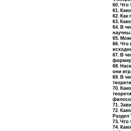
60. Что
61. Как
62. Как
63. Как
64. В ч
научны
65. Мож
66. Что
исходн
67. В ч
формир
68. На
они игр
69. В ч
теорети
70. Ка
теорети
философ
71. Зав
72. Как
Раздел
73. Что
74. Как