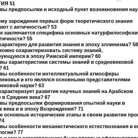
ИЯ 51
овы предпосылки и исходный пункт возникновения на
ему зарождение первых форм теоретического знания
ают с античностью? 53
чем заключается специфика основных натурфилософски
тичности? 55
 характерно для развития знания в эпоху эллинизма? 58
 можно охарактеризовать систему знаний,
ующуюся в эпоху Римской империи? 60
овы характеристики системы знаний в средневековой
? 61
ковы особенности интеллектуальной атмосферы
вековья и кто являлся основными представителями
ековой науки? 63
 характеризует развитие научных знаний на Арабском
 в Средние века? 67
ковы предпосылки формирования опытной науки в
 века и в эпоху Возрождения? 71
ие основные исторические этапы в своем развитии пр
74
овы особенности механистического естествознания и е
логии? 77