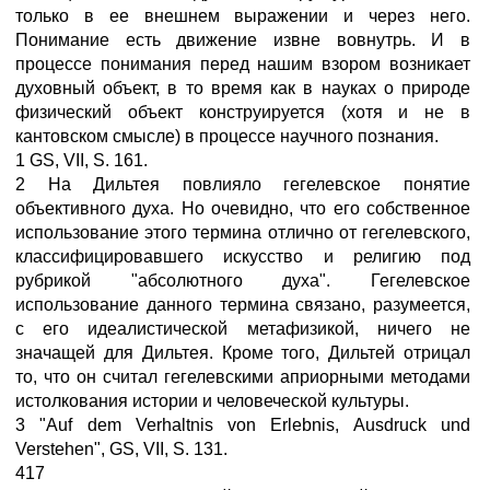
только в ее внешнем выражении и через него.
Понимание есть движение извне вовнутрь. И в
процессе понимания перед нашим взором возникает
духовный объект, в то время как в науках о природе
физический объект конструируется (хотя и не в
кантовском смысле) в процессе научного познания.
1 GS, VII, S. 161.
2 На Дильтея повлияло гегелевское понятие
объективного духа. Но очевидно, что его собственное
использование этого термина отлично от гегелевского,
классифицировавшего искусство и религию под
рубрикой "абсолютного духа". Гегелевское
использование данного термина связано, разумеется,
с его идеалистической метафизикой, ничего не
значащей для Дильтея. Кроме того, Дильтей отрицал
то, что он считал гегелевскими априорными методами
истолкования истории и человеческой культуры.
3 "Auf dem Verhaltnis von Erlebnis, Ausdruck und
Verstehen", GS, VII, S. 131.
417