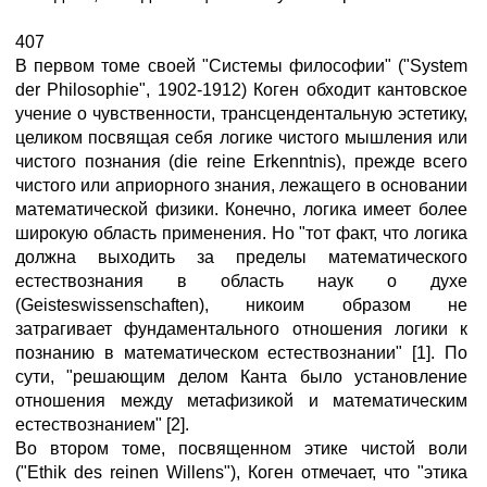
407
В первом томе своей "Системы философии" ("System
der Philosophie", 1902-1912) Коген обходит кантовское
учение о чувственности, трансцендентальную эстетику,
целиком посвящая себя логике чистого мышления или
чистого познания (die reine Erkenntnis), прежде всего
чистого или априорного знания, лежащего в основании
математической физики. Конечно, логика имеет более
широкую область применения. Но "тот факт, что логика
должна выходить за пределы математического
естествознания в область наук о духе
(Geisteswissenschaften), никоим образом не
затрагивает фундаментального отношения логики к
познанию в математическом естествознании" [1]. По
сути, "решающим делом Канта было установление
отношения между метафизикой и математическим
естествознанием" [2].
Во втором томе, посвященном этике чистой воли
("Ethik des reinen Willens"), Коген отмечает, что "этика