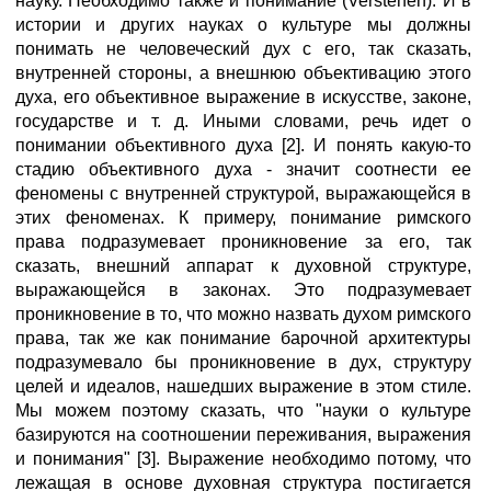
науку. Необходимо также и понимание (Verstehen). И в
истории и других науках о культуре мы должны
понимать не человеческий дух с его, так сказать,
внутренней стороны, а внешнюю объективацию этого
духа, его объективное выражение в искусстве, законе,
государстве и т. д. Иными словами, речь идет о
понимании объективного духа [2]. И понять какую-то
стадию объективного духа - значит соотнести ее
феномены с внутренней структурой, выражающейся в
этих феноменах. К примеру, понимание римского
права подразумевает проникновение за его, так
сказать, внешний аппарат к духовной структуре,
выражающейся в законах. Это подразумевает
проникновение в то, что можно назвать духом римского
права, так же как понимание барочной архитектуры
подразумевало бы проникновение в дух, структуру
целей и идеалов, нашедших выражение в этом стиле.
Мы можем поэтому сказать, что "науки о культуре
базируются на соотношении переживания, выражения
и понимания" [3]. Выражение необходимо потому, что
лежащая в основе духовная структура постигается