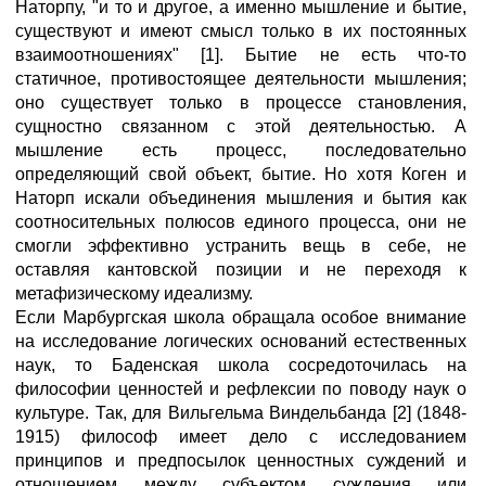
Наторпу, "и то и другое, а именно мышление и бытие,
существуют и имеют смысл только в их постоянных
взаимоотношениях" [1]. Бытие не есть что-то
статичное, противостоящее деятельности мышления;
оно существует только в процессе становления,
сущностно связанном с этой деятельностью. А
мышление есть процесс, последовательно
определяющий свой объект, бытие. Но хотя Коген и
Наторп искали объединения мышления и бытия как
соотносительных полюсов единого процесса, они не
смогли эффективно устранить вещь в себе, не
оставляя кантовской позиции и не переходя к
метафизическому идеализму.
Если Марбургская школа обращала особое внимание
на исследование логических оснований естественных
наук, то Баденская школа сосредоточилась на
философии ценностей и рефлексии по поводу наук о
культуре. Так, для Вильгельма Виндельбанда [2] (1848-
1915) философ имеет дело с исследованием
принципов и предпосылок ценностных суждений и
отношением между субъектом суждения или