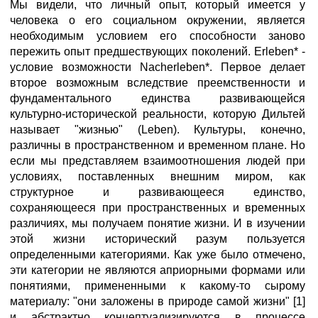
Мы видели, что личный опыт, который имеется у
человека о его социальном окружении, является
необходимым условием его способности заново
пережить опыт предшествующих поколений. Erleben* -
условие возможности Nacherleben*. Первое делает
второе возможным вследствие преемственности и
фундаментального единства развивающейся
культурно-исторической реальности, которую Дильтей
называет "жизнью" (Leben). Культуры, конечно,
различны в пространственном и временном плане. Но
если мы представляем взаимоотношения людей при
условиях, поставленных внешним миром, как
структурное и развивающееся единство,
сохраняющееся при пространственных и временных
различиях, мы получаем понятие жизни. И в изучении
этой жизни исторический разум пользуется
определенными категориями. Как уже было отмечено,
эти категории не являются априорными формами или
понятиями, примененными к какому-то сырому
материалу: "они заложены в природе самой жизни" [1]
и абстрактно концептуализируются в процессе