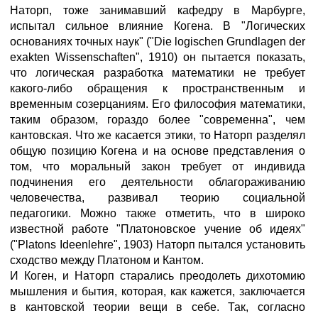
Наторп, тоже занимавший кафедру в Марбурге,
испытал сильное влияние Когена. В "Логических
основаниях точных наук" ("Die logischen Grundlagen der
exakten Wissenschaften", 1910) он пытается показать,
что логическая разработка математики не требует
какого-либо обращения к пространственным и
временным созерцаниям. Его философия математики,
таким образом, гораздо более "современна", чем
кантовская. Что же касается этики, то Наторп разделял
общую позицию Когена и на основе представления о
том, что моральный закон требует от индивида
подчинения его деятельности облагораживанию
человечества, развивал теорию социальной
педагогики. Можно также отметить, что в широко
известной работе "Платоновское учение об идеях"
("Platons Ideenlehre", 1903) Наторп пытался установить
сходство между Платоном и Кантом.
И Коген, и Наторп старались преодолеть дихотомию
мышления и бытия, которая, как кажется, заключается
в кантовской теории вещи в себе. Так, согласно