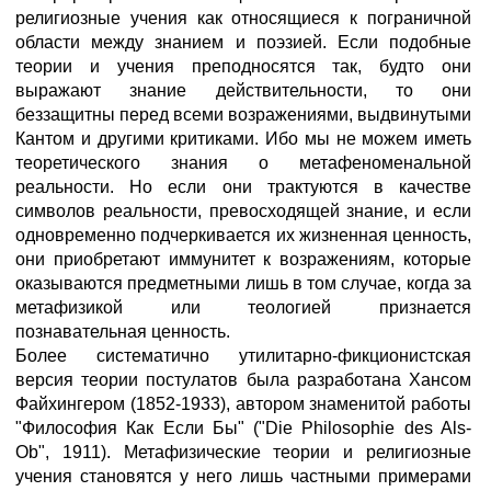
религиозные учения как относящиеся к пограничной
области между знанием и поэзией. Если подобные
теории и учения преподносятся так, будто они
выражают знание действительности, то они
беззащитны перед всеми возражениями, выдвинутыми
Кантом и другими критиками. Ибо мы не можем иметь
теоретического знания о метафеноменальной
реальности. Но если они трактуются в качестве
символов реальности, превосходящей знание, и если
одновременно подчеркивается их жизненная ценность,
они приобретают иммунитет к возражениям, которые
оказываются предметными лишь в том случае, когда за
метафизикой или теологией признается
познавательная ценность.
Более систематично утилитарно-фикционистская
версия теории постулатов была разработана Хансом
Файхингером (1852-1933), автором знаменитой работы
"Философия Как Если Бы" ("Die Philosophie des Als-
Ob", 1911). Метафизические теории и религиозные
учения становятся у него лишь частными примерами