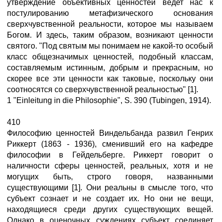
утверждение объективных ценностей ведет нас к
постулированию метафизического основания
сверхчувственной реальности, которое мы называем
Богом. И здесь, таким образом, возникают ценности
святого. "Под святым мы понимаем не какой-то особый
класс общезначимых ценностей, подобный классам,
составляемым истинным, добрым и прекрасным, но
скорее все эти ценности как таковые, поскольку они
соотносятся со сверхчувственной реальностью" [1].
1 "Einleitung in die Philosophie", S. 390 (Tubingen, 1914).
410
Философию ценностей Виндельбанда развил Генрих
Риккерт (1863 - 1936), сменивший его на кафедре
философии в Гейдельберге. Риккерт говорит о
наличности сферы ценностей, реальных, хотя и не
могущих быть, строго говоря, названными
существующими [1]. Они реальны в смысле того, что
субъект сознает и не создает их. Но они не вещи,
находящиеся среди других существующих вещей.
Однако в оценочных суждениях субъект соединяет