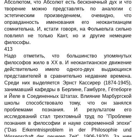
Абсолютом, что Абсолют есть бесконечный дух и что
творение можно представлять по аналогии с
эстетическим произведением, очевидно, что
оправданность именования его неокантианцем
сомнительна. И, кстати говоря, на Фолькельта сильно
повлиял не только Кант, но и другие немецкие
философы.
413
Надо отметить, что большинство упомянутых
философов жило в XX в. И неокантианское движение
действительно имело одного-двух выдающихся
представителей в сравнительно недавние времена.
Среди них выделяется Эрнст Кассирер (1874-1945),
занимавший кафедры в Берлине, Гамбурге, Гётеборге
и Йеле в Соединенных Штатах. Влияние Марбургской
школы способствовало тому, что он занялся
проблемами познания. И результатом его
исследований стал трехтомный труд по "Проблеме
познания в философии и науке современной эпохи"
("Das Erkenntnisproblem in der Philosophie und
Wissenschaft der neueren Zeit", 1906-1920). За ним