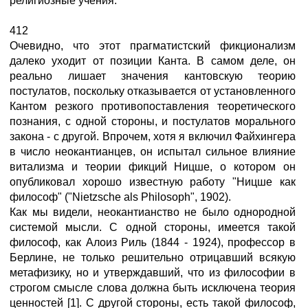
религиозные учения.
412
Очевидно, что этот прагматистский фикционализм
далеко уходит от позиции Канта. В самом деле, он
реально лишает значения кантовскую теорию
постулатов, поскольку отказывается от установленного
Кантом резкого противопоставления теоретического
познания, с одной стороны, и постулатов морального
закона - с другой. Впрочем, хотя я включил Файхингера
в число неокантианцев, он испытал сильное влияние
витализма и теории фикций Ницше, о котором он
опубликовал хорошо известную работу "Ницше как
философ" ("Nietzsche als Philosoph", 1902).
Как мы видели, неокантианство не было однородной
системой мысли. С одной стороны, имеется такой
философ, как Алоиз Риль (1844 - 1924), профессор в
Берлине, не только решительно отрицавший всякую
метафизику, но и утверждавший, что из философии в
строгом смысле слова должна быть исключена теория
ценностей [1]. С другой стороны, есть такой философ,