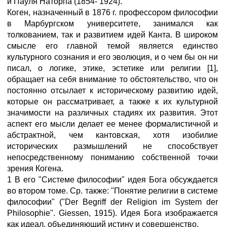
и Пауля Наторпа (1854- 1924).
Коген, назначенный в 1876 г. профессором философии
в Марбургском университете, занимался как
толкованием, так и развитием идей Канта. В широком
смысле его главной темой является единство
культурного сознания и его эволюция, и о чем бы он ни
писал, о логике, этике, эстетике или религии [1],
обращает на себя внимание то обстоятельство, что он
постоянно отсылает к историческому развитию идей,
которые он рассматривает, а также к их культурной
значимости на различных стадиях их развития. Этот
аспект его мысли делает ее менее формалистичной и
абстрактной, чем кантовская, хотя изобилие
исторических размышлений не способствует
непосредственному пониманию собственной точки
зрения Когена.
1 В его "Системе философии" идея Бога обсуждается
во втором томе. Ср. также: "Понятие религии в системе
философии" ("Der Begriff der Religion im System der
Philosophie". Giessen, 1915). Идея Бога изображается
как идеал, объединяющий истину и совершенство.