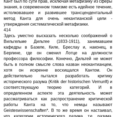
Кант был по сути прав, исключая метафизику из сферы
знания, в современном томизме есть идейное течение,
истолковавшее и развившее трансцендентальный
метод Канта для очень некантианской цели -
утверждения систематической метафизики.
414
Здесь уместно высказать несколько соображений о
Вильгельме Дильтее (1833-1911), занимавшем
кафедры в Базеле, Киле, Бреслау и, наконец, в
Берлине, где он сменил Лотце на должности
профессора философии. Конечно, Дильтей не может
быть в полном смысле слова назван неокантианцем,
хотя он искренне восхищался Кантом. Он
действительно пытался разработать критику
исторического разума (Kritik der historischen Vernunft) и
соответствующую теорию категорий. И в
определенном аспекте эта деятельность может
рассматриваться как распространение критической
работы Канта на то, что немцы называют
Geisteswissenschaften*. В то же время он настаивал,
что категории исторического разума, т.е. разума,