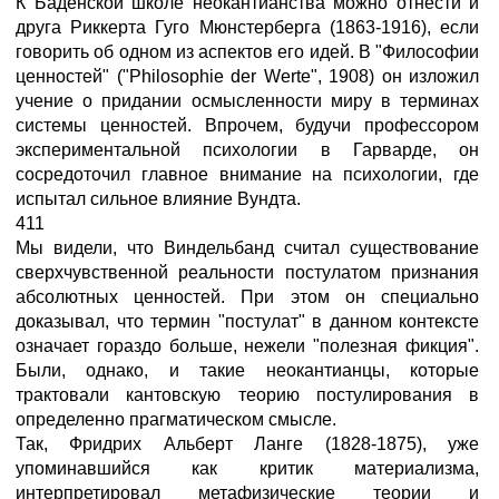
К Баденской школе неокантианства можно отнести и
друга Риккерта Гуго Мюнстерберга (1863-1916), если
говорить об одном из аспектов его идей. В "Философии
ценностей" ("Philosophie der Werte", 1908) он изложил
учение о придании осмысленности миру в терминах
системы ценностей. Впрочем, будучи профессором
экспериментальной психологии в Гарварде, он
сосредоточил главное внимание на психологии, где
испытал сильное влияние Вундта.
411
Мы видели, что Виндельбанд считал существование
сверхчувственной реальности постулатом признания
абсолютных ценностей. При этом он специально
доказывал, что термин "постулат" в данном контексте
означает гораздо больше, нежели "полезная фикция".
Были, однако, и такие неокантианцы, которые
трактовали кантовскую теорию постулирования в
определенно прагматическом смысле.
Так, Фридрих Альберт Ланге (1828-1875), уже
упоминавшийся как критик материализма,
интерпретировал метафизические теории и