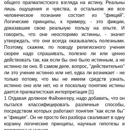
общего прагматистского взгляда на истину. Реальны
лишь ощущения и чувства, в остальном же все
человеческое познание состоит из "фикций".
Логические принципы, к примеру, - это фикции,
доказавшие свою реальную пользу на опыте. И
говорить, что они неоспоримо истинны, - значит
утверждать, что они всегда оказывались полезными.
Поэтому, скажем, по поводу религиозного учения
скорее надо спрашивать, полезно ли или ценно
действовать так, как если бы оно было истинным, а не
истинно ли оно. В самом деле, вопрос, "действительно"
ли это учение истинно или нет, едва ли возникает - не
только потому, что мы не имеем средств узнать,
истинно оно или нет, но и поскольку понятию истины
дается прагматистская интерпретация [1].
1 Отдавая должное Файхингеру, надо добавить, что он
пытался классифицировать различные способы,
посредством которых работают понятия "как если бы"
и "фикция". Он не просто без разбора сваливает в одну
корзину логические принципы, научные гипотезы и