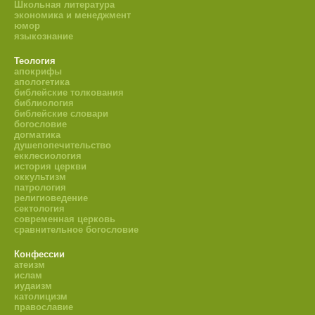
Школьная литература
экономика и менеджмент
юмор
языкознание
Теология
апокрифы
апологетика
библейские толкования
библиология
библейские словари
богословие
догматика
душепопечительство
екклесиология
история церкви
оккультизм
патрология
религиоведение
сектология
современная церковь
сравнительное богословие
Конфессии
атеизм
ислам
иудаизм
католицизм
православие