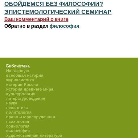
ОБОЙДЕМСЯ БЕЗ ФИЛОСОФИИ?
ЭПИСТЕМОЛОГИЧЕСКИЙ СЕМИНАР
Ваш комментарий о книге
Обратно в раздел
философия
Библиотека
На главную
всеобщая история
журналистика
история России
история древнего мира
культурология
литературоведение
наука
педагогика
политология
право и юриспруденция
психология
социология
философия
художественная литература