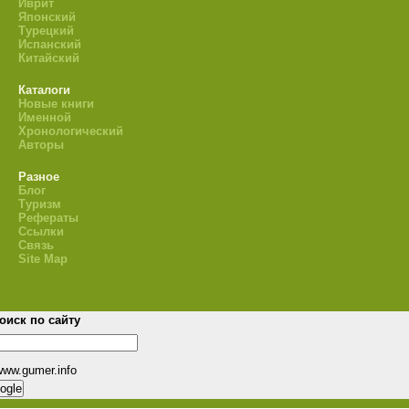
Иврит
Японский
Турецкий
Испанский
Китайский
Каталоги
Новые книги
Именной
Хронологический
Авторы
Разное
Блог
Туризм
Рефераты
Ссылки
Связь
Site Map
оиск по сайту
www.gumer.info