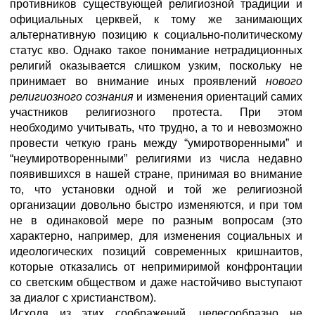
противников существующей религиозной традиции и
официальных церквей, к тому же занимающих
альтернативную позицию к социально-политическому
статус кво. Однако такое понимание нетрадиционных
религий оказывается слишком узким, поскольку не
принимает во внимание иных проявлений
нового
религиозного сознания
и изменения ориентаций самих
участников религиозного протеста. При этом
необходимо учитывать, что трудно, а то и невозможно
провести четкую грань между “умиротворенными” и
“неумиротворенными” религиями из числа недавно
появившихся в нашей стране, принимая во внимание
то, что установки одной и той же религиозной
организации довольно быстро изменяются, и при том
не в одинаковой мере по разным вопросам (это
характерно, например, для изменения социальных и
идеологических позиций современных кришнаитов,
которые отказались от непримиримой конфронтации
со светским обществом и даже настойчиво выступают
за диалог с христианством).
Исходя из этих соображений, целесообразно не