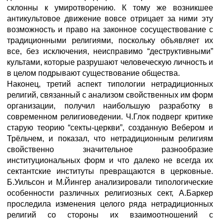
склонны к умиротворению. К тому же возникшее
антикультовое движение вовсе отрицает за ними эту
возможность и право на законное сосуществование с
традиционными религиями, поскольку объявляет их
все, без исключения, неисправимо “деструктивными”
культами, которые разрушают человеческую личность и
в целом подрывают существование общества.
Наконец, третий аспект типологии нетрадиционных
религий, связанный с анализом свойственных им форм
организации, получил наибольшую разработку в
современном религиоведении. Ч.Глок подверг критике
старую теорию “секты-церкви”, созданную Вебером и
Трёльчем, и показал, что нетрадиционным религиям
свойственно значительное разнообразие
институциональных форм и что далеко не всегда их
сектантские институты превращаются в церковные.
Б.Уильсон и М.Йингер анализировали типологические
особенности различных религиозных сект, А.Баркер
проследила изменения целого ряда нетрадиционных
религий со стороны их взаимоотношений с