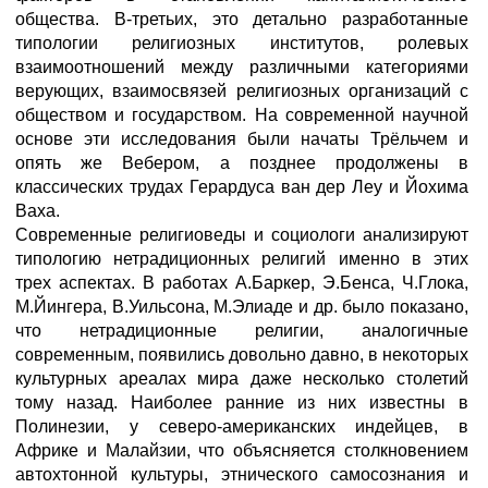
общества. В-третьих, это детально разработанные
типологии религиозных институтов, ролевых
взаимоотношений между различными категориями
верующих, взаимосвязей религиозных организаций с
обществом и государством. На современной научной
основе эти исследования были начаты Трёльчем и
опять же Вебером, а позднее продолжены в
классических трудах Герардуса ван дер Леу и Йохима
Ваха.
Современные религиоведы и социологи анализируют
типологию нетрадиционных религий именно в этих
трех аспектах. В работах А.Баркер, Э.Бенса, Ч.Глока,
М.Йингера, В.Уильсона, М.Элиаде и др. было показано,
что нетрадиционные религии, аналогичные
современным, появились довольно давно, в некоторых
культурных ареалах мира даже несколько столетий
тому назад. Наиболее ранние из них известны в
Полинезии, у северо-американских индейцев, в
Африке и Малайзии, что объясняется столкновением
автохтонной культуры, этнического самосознания и