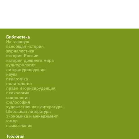
Библиотека
На главную
всеобщая история
журналистика
история России
история древнего мира
культурология
литературоведение
наука
педагогика
политология
право и юриспруденция
психология
социология
философия
художественная литература
Школьная литература
экономика и менеджмент
юмор
языкознание
Теология