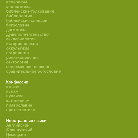
апокрифы
апологетика
библейские толкования
библиология
библейские словари
богословие
догматика
душепопечительство
екклесиология
история церкви
оккультизм
патрология
религиоведение
сектология
современная церковь
сравнительное богословие
Конфессии
атеизм
ислам
иудаизм
католицизм
православие
протестантизм
Иностранные языки
Английский
Французский
Немецкий