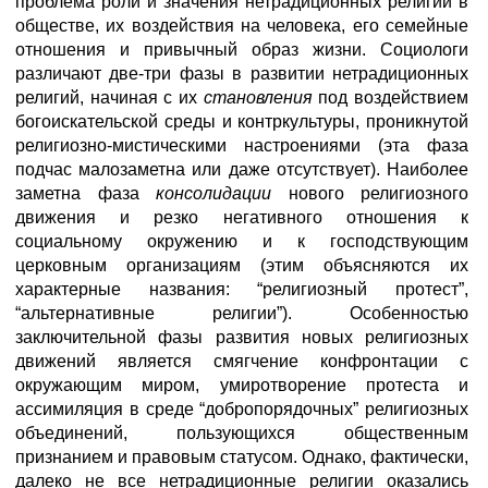
проблема роли и значения нетрадиционных религий в
обществе, их воздействия на человека, его семейные
отношения и привычный образ жизни. Социологи
различают две-три фазы в развитии нетрадиционных
религий, начиная с их
становления
под воздействием
богоискательской среды и контркультуры, проникнутой
религиозно-мистическими настроениями (эта фаза
подчас малозаметна или даже отсутствует). Наиболее
заметна фаза
консолидации
нового религиозного
движения и резко негативного отношения к
социальному окружению и к господствующим
церковным организациям (этим объясняются их
характерные названия: “религиозный протест”,
“альтернативные религии”). Особенностью
заключительной фазы развития новых религиозных
движений является смягчение конфронтации с
окружающим миром, умиротворение протеста и
ассимиляция в среде “добропорядочных” религиозных
объединений, пользующихся общественным
признанием и правовым статусом. Однако, фактически,
далеко не все нетрадиционные религии оказались