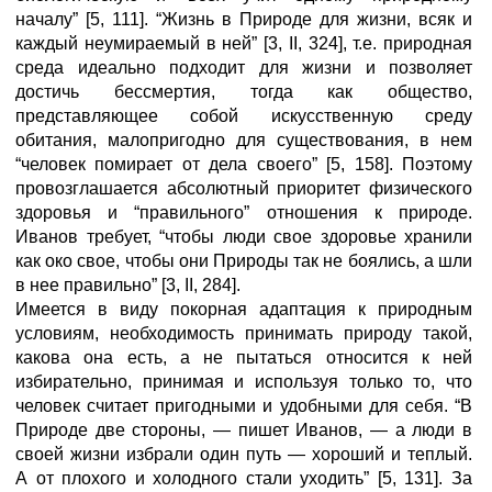
началу” [5, 111]. “Жизнь в Природе для жизни, всяк и
каждый неумираемый в ней” [3, II, 324], т.е. природная
среда идеально подходит для жизни и позволяет
достичь бессмертия, тогда как общество,
представляющее собой искусственную среду
обитания, малопригодно для существования, в нем
“человек помирает от дела своего” [5, 158]. Поэтому
провозглашается абсолютный приоритет физического
здоровья и “правильного” отношения к природе.
Иванов требует, “чтобы люди свое здоровье хранили
как око свое, чтобы они Природы так не боялись, а шли
в нее правильно” [3, II, 284].
Имеется в виду покорная адаптация к природным
условиям, необходимость принимать природу такой,
какова она есть, а не пытаться относится к ней
избирательно, принимая и используя только то, что
человек считает пригодными и удобными для себя. “В
Природе две стороны, — пишет Иванов, — а люди в
своей жизни избрали один путь — хороший и теплый.
А от плохого и холодного стали уходить” [5, 131]. За