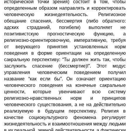
исторической точки зрения) состоит в том, чтобы
определенным образом направлять и корректировать
человеческую жизнедеятельность. Религиозное
обещание спасения, бессмертия (либо обратного:
адских страданий, погибели) выполняет не
позитивистскую прогностическую функцию, а
религиозно-ориентировочную, императивную, требуя
от верующего принятия установленных норм
поведения в форме ориентации на определенную
сакральную перспективу: “Ты должен жить так, чтобы
заслужить спасение (бессмертие)!”. Этот модус
управления человеческим поведением получил
название “как если бы”. Он означает ориентацию
человеческого поведения на конечные сакральные
ценности, которые увенчивают всю систему
религиозно-нравственных норм и принципов
человеческого существования, а не на действительно
реализуемую в будущем перспективу. Религия в
качестве социокультурного феномена регулирует
жизнедеятельность и взаимоотношения между людьми
в их реальной, земной действительности, а фактически