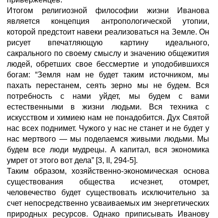
Итогом религиозной философии жизни Иванова
является концепция антропологической утопии,
которой предстоит навеки реализоваться на Земле. Он
рисует впечатляющую картину идеального,
сакрального по своему смыслу и значению общежития
людей, обретших свое бессмертие и уподобившихся
богам: “Земля нам не будет таким источником, мы
пахать перестанем, сеять зерно мы не будем. Вся
потребность с нами уйдет, мы будем с вами
естественными в жизни людьми. Вся техника с
искусством и химиею нам не понадобится. Дух Святой
нас всех поднимет. Чужого у нас не станет и не будет у
нас мертвого — мы поделаемся живыми людьми. Мы
будем все люди мудрецы. А капитал, вся экономика
умрет от этого вот дела” [3, II, 294-5].
Таким образом, хозяйственно-экономическая основа
существования общества исчезнет, отомрет,
человечество будет существовать исключительно за
счет непосредственно усваиваемых им энергетических
природных ресурсов. Однако приписывать Иванову