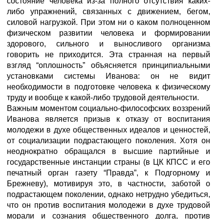
состояние человека из-за полного отсутствия каких-
либо упражнений, связанных с движением, бегом,
силовой нагрузкой. При этом ни о каком полноценном
физическом развитии человека и формировании
здорового, сильного и выносливого организма
говорить не приходится. Эта странная на первый
взгляд “оплошность” объясняется принципиальными
установками системы Иванова: он не видит
необходимости в подготовке человека к физическому
труду и вообще к какой-либо трудовой деятельности.
Важным моментом социально-философских воззрений
Иванова является призыв к отказу от воспитания
молодежи в духе общественных идеалов и ценностей,
от социализации подрастающего поколения. Хотя он
неоднократно обращался в высшие партийные и
государственные инстанции страны (в ЦК КПСС и его
печатный орган газету “Правда”, к Подгорному и
Брежневу), мотивируя это, в частности, заботой о
подрастающем поколении, однако нетрудно убедиться,
что он против воспитания молодежи в духе трудовой
морали и сознания общественного долга, против