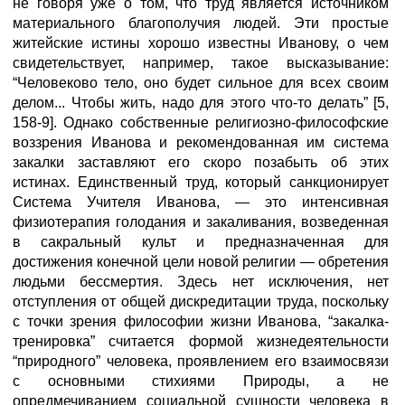
не говоря уже о том, что труд является источником
материального благополучия людей. Эти простые
житейские истины хорошо известны Иванову, о чем
свидетельствует, например, такое высказывание:
“Человеково тело, оно будет сильное для всех своим
делом... Чтобы жить, надо для этого что-то делать” [5,
158-9]. Однако собственные религиозно-философские
воззрения Иванова и рекомендованная им система
закалки заставляют его скоро позабыть об этих
истинах. Единственный труд, который санкционирует
Система Учителя Иванова, — это интенсивная
физиотерапия голодания и закаливания, возведенная
в сакральный культ и предназначенная для
достижения конечной цели новой религии — обретения
людьми бессмертия. Здесь нет исключения, нет
отступления от общей дискредитации труда, поскольку
с точки зрения философии жизни Иванова, “закалка-
тренировка” считается формой жизнедеятельности
“природного” человека, проявлением его взаимосвязи
с основными стихиями Природы, а не
опредмечиванием социальной сущности человека в