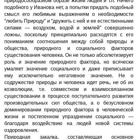
природосообразном образе жизни людей и т.п. Ничего
подобного у Иванова нет, а попытки придать подобный
смысл его любимым выражениям о необходимости
“любить Природу” и “дружить с ней и ее естественными
силами — воздухом, водой и землей” совершенно
ложны, поскольку принципиально расходятся с его
пониманием соотношения между собой природы и
общества, природного и социального факторов
существования человека. Он не только абсолютизирует
роль и значение природного фактора, но всячески
умаляет значение социального и даже приписывает
ему исключительно негативное значение. Не о
содружестве природы и человека идет речь, не об их
коэволюции, т.е. совместном и взаимосвязанном
существовании в процессе поступательного развития
производительных сил общества, а о безусловном
доминировании природного фактора в человеческой
жизни и постепенном упразднении социального —
благодаря воздействию на людей новой системы
оздоровления.
Природная закалка, составляющая основное