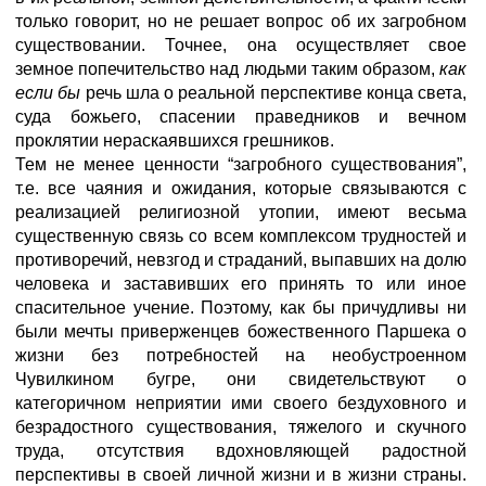
только говорит, но не решает вопрос об их загробном
существовании. Точнее, она осуществляет свое
земное попечительство над людьми таким образом,
как
если бы
речь шла о реальной перспективе конца света,
суда божьего, спасении праведников и вечном
проклятии нераскаявшихся грешников.
Тем не менее ценности “загробного существования”,
т.е. все чаяния и ожидания, которые связываются с
реализацией религиозной утопии, имеют весьма
существенную связь со всем комплексом трудностей и
противоречий, невзгод и страданий, выпавших на долю
человека и заставивших его принять то или иное
спасительное учение. Поэтому, как бы причудливы ни
были мечты приверженцев божественного Паршека о
жизни без потребностей на необустроенном
Чувилкином бугре, они свидетельствуют о
категоричном неприятии ими своего бездуховного и
безрадостного существования, тяжелого и скучного
труда, отсутствия вдохновляющей радостной
перспективы в своей личной жизни и в жизни страны.