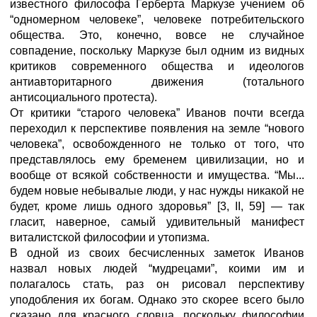
известного философа Герберта Маркузе учением об
“одномерном человеке”, человеке потребительского
общества. Это, конечно, вовсе не случайное
совпадение, поскольку Маркузе был одним из видных
критиков современного общества и идеологов
антиавторитарного движения (тотального
антисоциального протеста).
От критики “старого человека” Иванов почти всегда
переходил к перспективе появления на земле “нового
человека”, освобожденного не только от того, что
представлялось ему бременем цивилизации, но и
вообще от всякой собственности и имущества. “Мы...
будем новые небывалые люди, у нас нужды никакой не
будет, кроме лишь одного здоровья” [3, II, 59] — так
гласит, наверное, самый удивительный манифест
виталистcкой философии и утопизма.
В одной из своих бесчисленных заметок Иванов
назвал новых людей “мудрецами”, коими им и
полагалось стать, раз он рисовал перспективу
уподобления их богам. Однако это скорее всего было
сказано для красного словца, поскольку философии