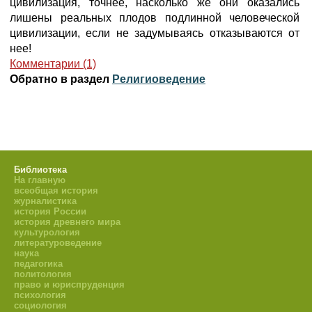
цивилизация, точнее, насколько же они оказались
лишены реальных плодов подлинной человеческой
цивилизации, если не задумываясь отказываются от
нее!
Комментарии (1)
Обратно в раздел
Религиоведение
Библиотека
На главную
всеобщая история
журналистика
история России
история древнего мира
культурология
литературоведение
наука
педагогика
политология
право и юриспруденция
психология
социология