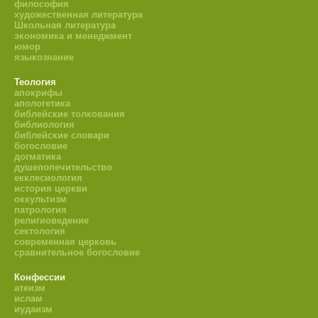
философия
художественная литература
Школьная литература
экономика и менеджмент
юмор
языкознание
Теология
апокрифы
апологетика
библейские толкования
библиология
библейские словари
богословие
догматика
душепопечительство
екклесиология
история церкви
оккультизм
патрология
религиоведение
сектология
современная церковь
сравнительное богословие
Конфессии
атеизм
ислам
иудаизм