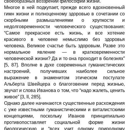
своеобразных воззрений философии жизни.
Многое в ней подкупает, прежде всего вдохновенный
гимн жизни и полноценному здоровью в сочетании со
скорбными размышлениями о хрупкости и
недолговременности человеческого существования:
“Самое прекрасное есть жизнь, и все хотение
красивого в человеке немыслимо без здоровья
человека. Великое счастье быть здоровым. Разве это
нормальное явление — в кратковременности
человеческой жизни? Да и то она проходит в болезнях”
[5, 87]. Вполне в духе современных гуманистических
настроений, получивших наиболее сильное
выражение в знаменитом этическом постулате
Альберта Швейцера о благоговении перед жизнью,
звучат и слова Иванова о том, что “надо жалеть, ценить
живое” [3, II, 285].
Однако далее начинаются существенные расхождения
с уже известными гуманистическими и виталистскими
концепциями, поскольку Иванов принципиально
противопоставляет социальной форме жизни
биологическую и “всех учит одному природному