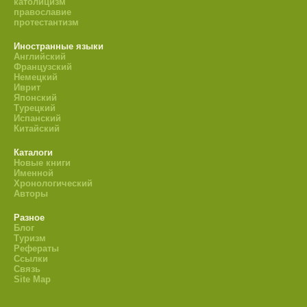
католицизм
православие
протестантизм
Иностранные языки
Английский
Французский
Немецкий
Иврит
Японский
Турецкий
Испанский
Китайский
Каталоги
Новые книги
Именной
Хронологический
Авторы
Разное
Блог
Туризм
Рефераты
Ссылки
Связь
Site Map