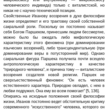
человеческого индивида) только с виталистской, но
никак не с научно-технической позиции.
Свойственные Иванову воззрения в духе философии
жизни определяют и его трактовку своей собственной
сакральной роли. Поскольку он постоянно называет
себя Богом Паршеком, принесшим людям бессмертие,
можно было бы ожидать либо мифологическую
характеристику этого феномена (при доминировании
языческих воззрений), либо трансцендентальную (при
доминировании веры в потусторонний мир). Однако
сакральная фигура Паршека получила почти всецело
антропологическую характеристику в качестве
“природного человека”, и причина тому — виталистские
воззрения создателя новой религии. Паршек не
сверхъестественный феномен: “Он есть человек
естественного характера. Природою овладел, с нею в
любви подружил. Она ему во всем помогает” [5, 136].
Опираясь на исходные положения своей философии
жизни, Иванов постоянно ведет обстоятельную критику
современного “искусственного” человека, которого он